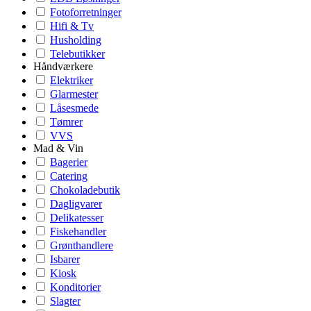
Fotoforretninger
Hifi & Tv
Husholding
Telebutikker
Håndværkere
Elektriker
Glarmester
Låsesmede
Tømrer
VVS
Mad & Vin
Bagerier
Catering
Chokoladebutik
Dagligvarer
Delikatesser
Fiskehandler
Grønthandlere
Isbarer
Kiosk
Konditorier
Slagter