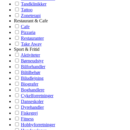
Tandklinikker
Tattoo
Zoneterapi
Restaurant & Cafe
Cafe
Pizzaria
Restauranter
Take Away
Sport & Fritid
Aktiviteter
Børneudstyr
Bilforhandler
Biltilbehør
Biludlejning
Biografer
Boghandlere
Cykelforretninger
Danseskoler
Dyrehandler
Fiskegrej
Fitness
Hobbyforretninger