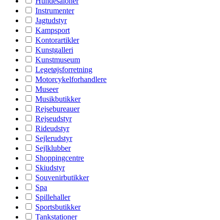
Hundesaloner
Instrumenter
Jagtudstyr
Kampsport
Kontorartikler
Kunstgalleri
Kunstmuseum
Legetøjsforretning
Motorcykelforhandlere
Museer
Musikbutikker
Rejsebureauer
Rejseudstyr
Rideudstyr
Sejlerudstyr
Sejlklubber
Shoppingcentre
Skiudstyr
Souvenirbutikker
Spa
Spillehaller
Sportsbutikker
Tankstationer