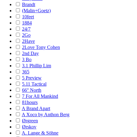
Brandt
(Malin+Goetz)
10feet
1884
24/7
2Go
2Have
2Love Tony Cohen
2nd Day
3 Bo
3.1 Phillip Lim
365
5 Preview
5.11 Tactical
66° North
7 For All Mankind
81hours
A Brand Apart
A Xoco by Anthon Berg
Ørgreen
Ørskov
A. Lange & Söhne