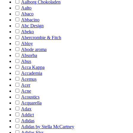
Aalborg Chokoladen
Aalto
Abaco
Abbacino
Abc Design
Abeko
Abercrombie & Fitch
Abloy
Abode aroma
Absorba
Abus
Acca Kappa
Accademia
Acemus
Acer
Acne
Acoustics
Acquarella
Adax
Addict
Adidas
Adidas by Stella McCartney
Adidas Slvr