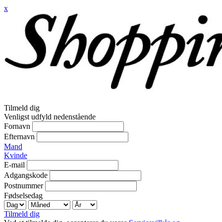
x
Tilmeld dig
Venligst udfyld nedenstående
Fornavn
Efternavn
Mand
Kvinde
E-mail
Adgangskode
Postnummer
Fødselsedag
Tilmeld dig