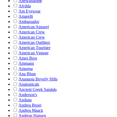
Altewaisaome
Alvilda
Am Eyewear
Amarelli
Ambassador
American Apparel
American Crew
American Crew
American Outfiters
American Tourister
American Vintage
Ames Bros
Ammann
Amoena
Ana Blum
Anastasia Beverly Hills
Anatomicals
Ancient Greek Sandals
Anderson's
Andiata
Andrea Brugi
Andrea Maack
Andreas Hansen