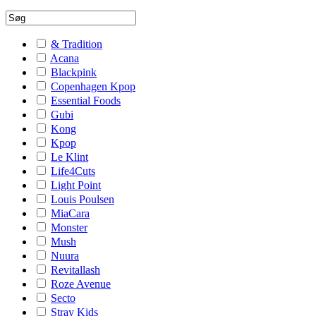
& Tradition
Acana
Blackpink
Copenhagen Kpop
Essential Foods
Gubi
Kong
Kpop
Le Klint
Life4Cuts
Light Point
Louis Poulsen
MiaCara
Monster
Mush
Nuura
Revitallash
Roze Avenue
Secto
Stray Kids