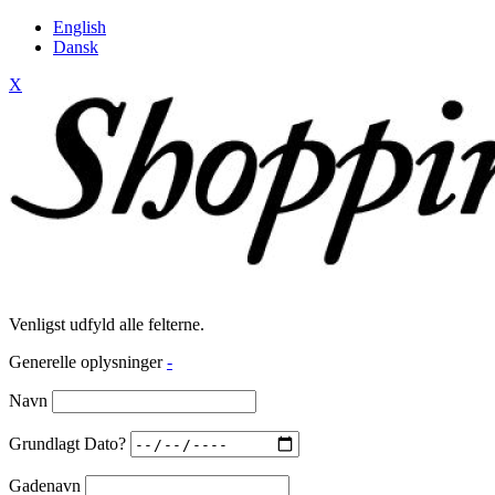
English
Dansk
X
Venligst udfyld alle felterne.
Generelle oplysninger
-
Navn
Grundlagt Dato?
Gadenavn