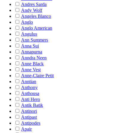
Andres Sarda
Andy Wolf
Angeles Blanco
Anglo
Anglo American
Angulus
Ann Summers
Anna Sui
Annapurna
Anndra Neen
Anne Black
Anne Vest
Anne-Claire Petit
Anntian
Anthony
Anthousa
Anti Hero
Antik Batik
Antinori
Antipast
Antipodes
Apair