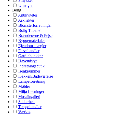
Smykker
Urmager
Bolig
Antikviteter
Arkitekter
Blomsterforretninger
Bolig Tilbehør
Brændeovne & Pejse
Byggematerialer
Ejendomsmægler
Farvehandler
Gardinbutikker
Haveudstyr
Indretningsbutik
Isenkræmmer
Køkken/Badeværelse
Lampeforretning
Møbler
Miljø Løsninger
Mosaikgalleri
Sikkerhed
Tæppehandler
Værktøj