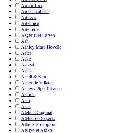
Armor Lux
Arne Jacobsen
Artdeco
Artecnica
Artemide
Asger Juel Larsen
Ash
Ashley Marc Hovelle
Asics
Askø
Aspesi
Astas
Astell & Kern
Astier de Villatte
Astleys Pipe Tobacco
Astoria
Asui
Asus
Atelier Diagonal
Atelier do Saparto
Athena Procopiou
Atsuyo et Akiko