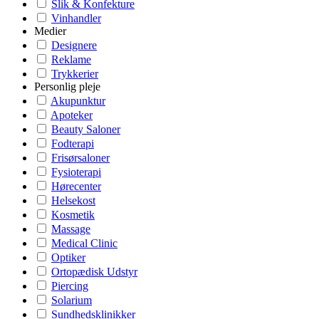
Slik & Konfekture
Vinhandler
Medier
Designere
Reklame
Trykkerier
Personlig pleje
Akupunktur
Apoteker
Beauty Saloner
Fodterapi
Frisørsaloner
Fysioterapi
Hørecenter
Helsekost
Kosmetik
Massage
Medical Clinic
Optiker
Ortopædisk Udstyr
Piercing
Solarium
Sundhedsklinikker