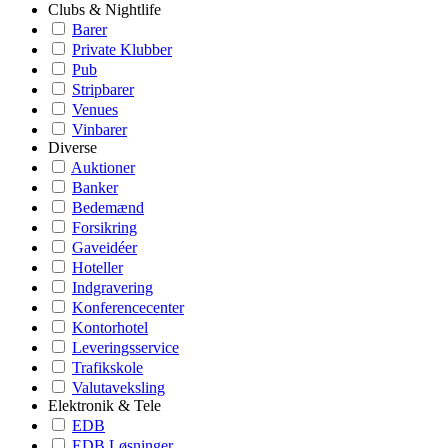
Clubs & Nightlife
Barer
Private Klubber
Pub
Stripbarer
Venues
Vinbarer
Diverse
Auktioner
Banker
Bedemænd
Forsikring
Gaveidéer
Hoteller
Indgravering
Konferencecenter
Kontorhotel
Leveringsservice
Trafikskole
Valutaveksling
Elektronik & Tele
EDB
EDB Løsninger