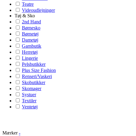
Teatre
Videoudlejninger
Tøj & Sko
2nd Hand
Børnesko
Børnetøj
Dametøj
Garnbutik
Herretøj
Lingerie
Pelsbutikker
Plus Size Fashion
Renseri/Vaskeri
Skobutikker
Skomager
Systuer
Textiler
Ventetøj
Mærker
-