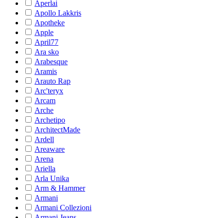
Aperlai
Apollo Lakkris
Apotheke
Apple
April77
Ara sko
Arabesque
Aramis
Arauto Rap
Arc'teryx
Arcam
Arche
Archetipo
ArchitectMade
Ardell
Areaware
Arena
Ariella
Arla Unika
Arm & Hammer
Armani
Armani Collezioni
Armani Jeans