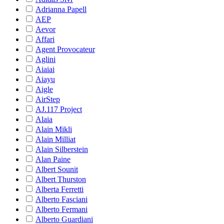
Adrianna Papell
AEP
Aevor
Affari
Agent Provocateur
Aglini
Aiaiai
Aiayu
Aigle
AirStep
AJ.117 Project
Alaia
Alain Mikli
Alain Milliat
Alain Silberstein
Alan Paine
Albert Sounit
Albert Thurston
Alberta Ferretti
Alberto Fasciani
Alberto Fermani
Alberto Guardiani