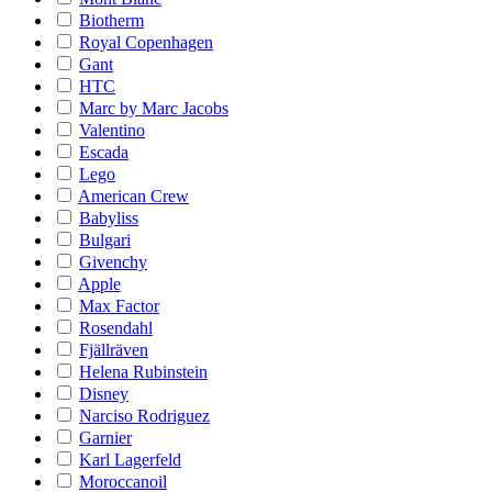
Biotherm
Royal Copenhagen
Gant
HTC
Marc by Marc Jacobs
Valentino
Escada
Lego
American Crew
Babyliss
Bulgari
Givenchy
Apple
Max Factor
Rosendahl
Fjällräven
Helena Rubinstein
Disney
Narciso Rodriguez
Garnier
Karl Lagerfeld
Moroccanoil