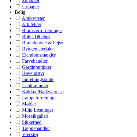
Smykker
Urmager
Bolig
Antikviteter
Arkitekter
Blomsterforretninger
Bolig Tilbehør
Brændeovne & Pejse
Byggematerialer
Ejendomsmægler
Farvehandler
Gardinbutikker
Haveudstyr
Indretningsbutik
Isenkræmmer
Køkken/Badeværelse
Lampeforretning
Møbler
Miljø Løsninger
Mosaikgalleri
Sikkerhed
Tæppehandler
Værktøj