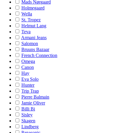
Mads Nørgaard
Holmegaard
Wella
St. Tropez
Helmut Lang
Teva
Armani Jeans
Salomon
Bruuns Bazaar
French Connection
Omega
Canon
Hay
Eva Solo
Hunter
Trip Trap
Pierre Balmain
Jamie Oliver
Billi Bi
Sisley
Skagen
Lindberg
Panasonic