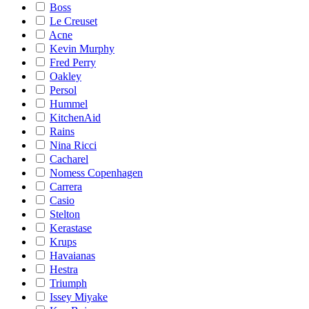
Boss
Le Creuset
Acne
Kevin Murphy
Fred Perry
Oakley
Persol
Hummel
KitchenAid
Rains
Nina Ricci
Cacharel
Nomess Copenhagen
Carrera
Casio
Stelton
Kerastase
Krups
Havaianas
Hestra
Triumph
Issey Miyake