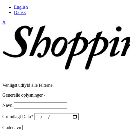
English
Dansk
X
Venligst udfyld alle felterne.
Generelle oplysninger
-
Navn
Grundlagt Dato?
Gadenavn