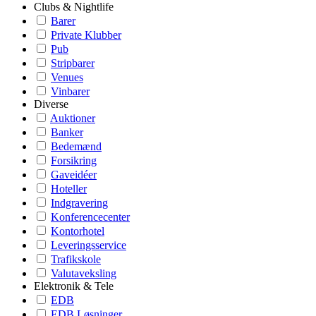
Clubs & Nightlife
Barer
Private Klubber
Pub
Stripbarer
Venues
Vinbarer
Diverse
Auktioner
Banker
Bedemænd
Forsikring
Gaveidéer
Hoteller
Indgravering
Konferencecenter
Kontorhotel
Leveringsservice
Trafikskole
Valutaveksling
Elektronik & Tele
EDB
EDB Løsninger