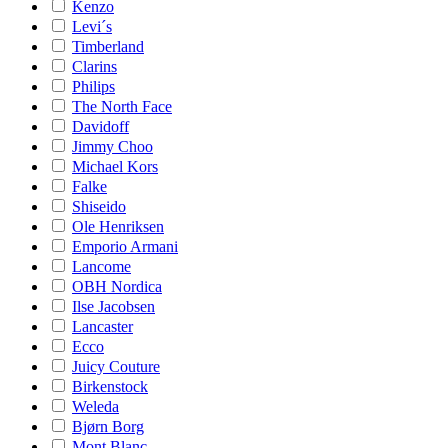
Kenzo
Levi´s
Timberland
Clarins
Philips
The North Face
Davidoff
Jimmy Choo
Michael Kors
Falke
Shiseido
Ole Henriksen
Emporio Armani
Lancome
OBH Nordica
Ilse Jacobsen
Lancaster
Ecco
Juicy Couture
Birkenstock
Weleda
Bjørn Borg
Mont Blanc