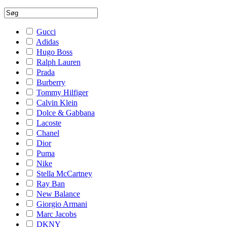
Gucci
Adidas
Hugo Boss
Ralph Lauren
Prada
Burberry
Tommy Hilfiger
Calvin Klein
Dolce & Gabbana
Lacoste
Chanel
Dior
Puma
Nike
Stella McCartney
Ray Ban
New Balance
Giorgio Armani
Marc Jacobs
DKNY