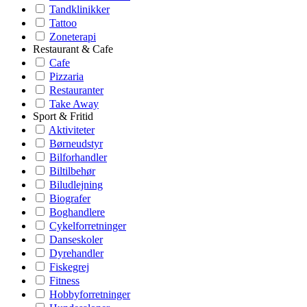
Tandklinikker
Tattoo
Zoneterapi
Restaurant & Cafe
Cafe
Pizzaria
Restauranter
Take Away
Sport & Fritid
Aktiviteter
Børneudstyr
Bilforhandler
Biltilbehør
Biludlejning
Biografer
Boghandlere
Cykelforretninger
Danseskoler
Dyrehandler
Fiskegrej
Fitness
Hobbyforretninger