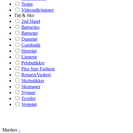
Teatre
Videoudlejninger
Tøj & Sko
2nd Hand
Børnesko
Børnetøj
Dametøj
Garnbutik
Herretøj
Lingerie
Pelsbutikker
Plus Size Fashion
Renseri/Vaskeri
Skobutikker
Skomager
Systuer
Textiler
Ventetøj
Mærker
-