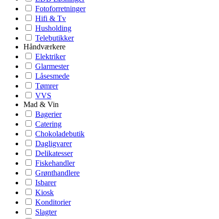
Fotoforretninger
Hifi & Tv
Husholding
Telebutikker
Håndværkere
Elektriker
Glarmester
Låsesmede
Tømrer
VVS
Mad & Vin
Bagerier
Catering
Chokoladebutik
Dagligvarer
Delikatesser
Fiskehandler
Grønthandlere
Isbarer
Kiosk
Konditorier
Slagter