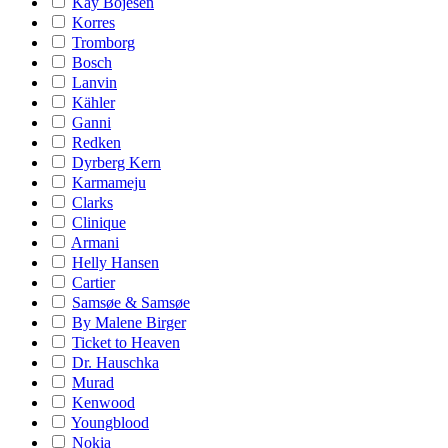
Kay Bojesen
Korres
Tromborg
Bosch
Lanvin
Kähler
Ganni
Redken
Dyrberg Kern
Karmameju
Clarks
Clinique
Armani
Helly Hansen
Cartier
Samsøe & Samsøe
By Malene Birger
Ticket to Heaven
Dr. Hauschka
Murad
Kenwood
Youngblood
Nokia