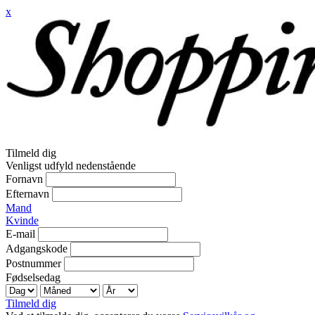
x
Tilmeld dig
Venligst udfyld nedenstående
Fornavn
Efternavn
Mand
Kvinde
E-mail
Adgangskode
Postnummer
Fødselsedag
Tilmeld dig