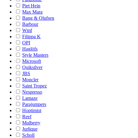
Piet Hein
Max Mara
Bang & Olufsen
Barbour
Wmf
Filippa K
OPI
Haglöfs
Style Masters
Microsoft
Quiksilver
JBS
Moncler
Saint Tropez
Nespresso
Lamaze
Parajumpers
Hoptimist
Reef
Mulberry
Jurlique
Scholl