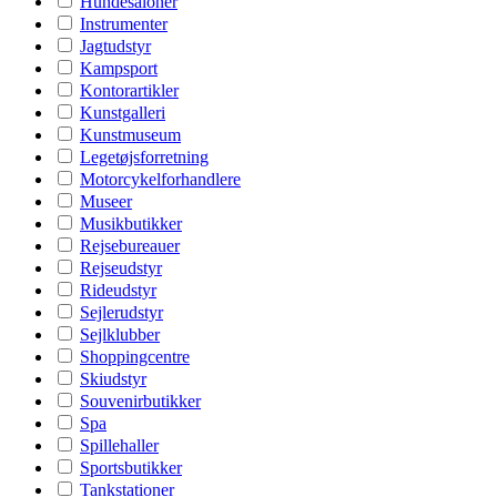
Hundesaloner
Instrumenter
Jagtudstyr
Kampsport
Kontorartikler
Kunstgalleri
Kunstmuseum
Legetøjsforretning
Motorcykelforhandlere
Museer
Musikbutikker
Rejsebureauer
Rejseudstyr
Rideudstyr
Sejlerudstyr
Sejlklubber
Shoppingcentre
Skiudstyr
Souvenirbutikker
Spa
Spillehaller
Sportsbutikker
Tankstationer