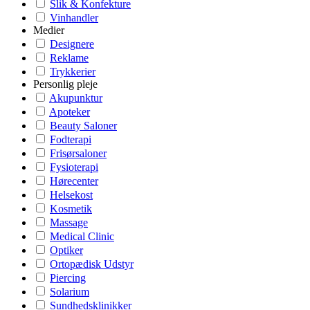
Slik & Konfekture
Vinhandler
Medier
Designere
Reklame
Trykkerier
Personlig pleje
Akupunktur
Apoteker
Beauty Saloner
Fodterapi
Frisørsaloner
Fysioterapi
Hørecenter
Helsekost
Kosmetik
Massage
Medical Clinic
Optiker
Ortopædisk Udstyr
Piercing
Solarium
Sundhedsklinikker