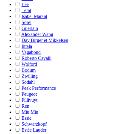
Lee
Tefal
Isabel Marant
Sorel
Guerlain
Alexander Wang
Day Birger et Mikkelsen
Iittala
Vagabond
Roberto Cavalli
Wolford
Bodum
Zwilling
Södahl
Peak Performance
Peugeot
Pillivuyt
Ren
Miu Miu
Essie
Schwarzkopf
Estée Lauder