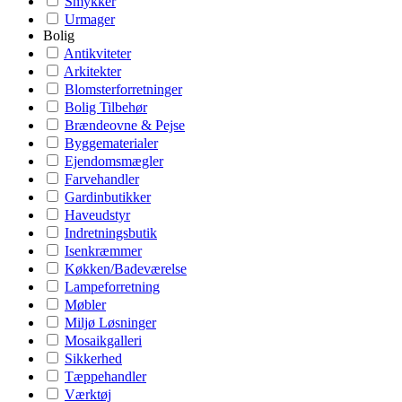
Smykker
Urmager
Bolig
Antikviteter
Arkitekter
Blomsterforretninger
Bolig Tilbehør
Brændeovne & Pejse
Byggematerialer
Ejendomsmægler
Farvehandler
Gardinbutikker
Haveudstyr
Indretningsbutik
Isenkræmmer
Køkken/Badeværelse
Lampeforretning
Møbler
Miljø Løsninger
Mosaikgalleri
Sikkerhed
Tæppehandler
Værktøj