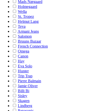
Mads Nørgaard
Holmegaard
Wella
St. Tropez
Helmut Lang
Teva
Armani Jeans
Salomon
Bruuns Bazaar
French Connection
Omega
Canon
Hay
Eva Solo
Hunter
Trip Trap
Pierre Balmain
Jamie Oliver
Billi Bi
Sisley
Skagen
Lindberg
Panasonic