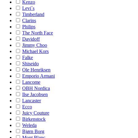
Kenzo
Levi´s
Timberland
Clarins
Philips
The North Face
Davidoff
Jimmy Choo
Michael Kors
Falke
Shiseido
Ole Henriksen
Emporio Armani
Lancome
OBH Nordica
Ilse Jacobsen
Lancaster
Ecco
Juicy Couture
Birkenstock
Weleda
Bjørn Borg
Mont Blanc