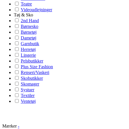
Teatre
Videoudlejninger
Tøj & Sko
2nd Hand
Børnesko
Børnetøj
Dametøj
Garnbutik
Herretøj
Lingerie
Pelsbutikker
Plus Size Fashion
Renseri/Vaskeri
Skobutikker
Skomager
Systuer
Textiler
Ventetøj
Mærker
-