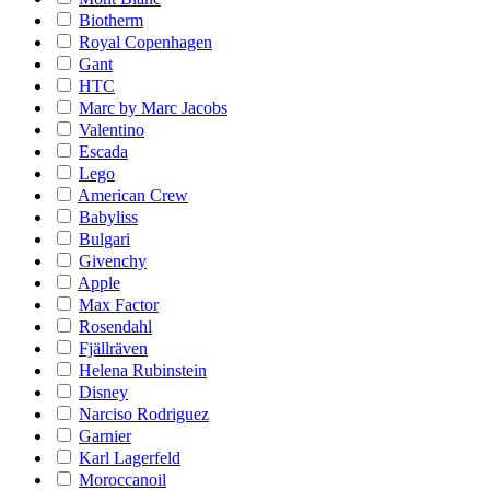
Biotherm
Royal Copenhagen
Gant
HTC
Marc by Marc Jacobs
Valentino
Escada
Lego
American Crew
Babyliss
Bulgari
Givenchy
Apple
Max Factor
Rosendahl
Fjällräven
Helena Rubinstein
Disney
Narciso Rodriguez
Garnier
Karl Lagerfeld
Moroccanoil