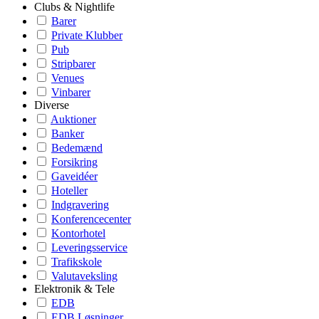
Clubs & Nightlife
Barer
Private Klubber
Pub
Stripbarer
Venues
Vinbarer
Diverse
Auktioner
Banker
Bedemænd
Forsikring
Gaveidéer
Hoteller
Indgravering
Konferencecenter
Kontorhotel
Leveringsservice
Trafikskole
Valutaveksling
Elektronik & Tele
EDB
EDB Løsninger