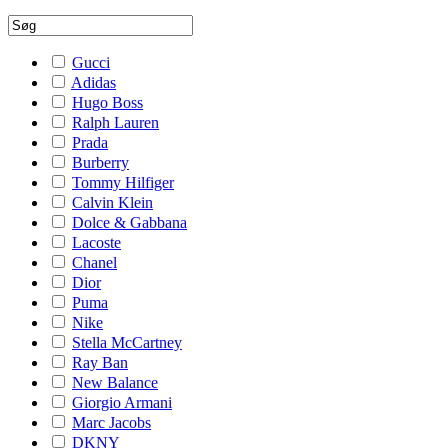
Gucci
Adidas
Hugo Boss
Ralph Lauren
Prada
Burberry
Tommy Hilfiger
Calvin Klein
Dolce & Gabbana
Lacoste
Chanel
Dior
Puma
Nike
Stella McCartney
Ray Ban
New Balance
Giorgio Armani
Marc Jacobs
DKNY