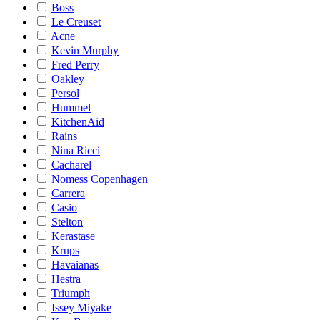
Boss
Le Creuset
Acne
Kevin Murphy
Fred Perry
Oakley
Persol
Hummel
KitchenAid
Rains
Nina Ricci
Cacharel
Nomess Copenhagen
Carrera
Casio
Stelton
Kerastase
Krups
Havaianas
Hestra
Triumph
Issey Miyake