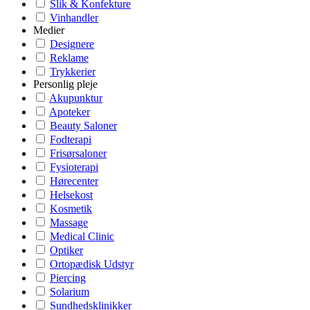
Slik & Konfekture
Vinhandler
Medier
Designere
Reklame
Trykkerier
Personlig pleje
Akupunktur
Apoteker
Beauty Saloner
Fodterapi
Frisørsaloner
Fysioterapi
Hørecenter
Helsekost
Kosmetik
Massage
Medical Clinic
Optiker
Ortopædisk Udstyr
Piercing
Solarium
Sundhedsklinikker