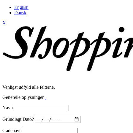
English
Dansk
X
Venligst udfyld alle felterne.
Generelle oplysninger
-
Navn
Grundlagt Dato?
Gadenavn