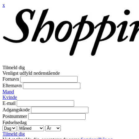
x
Tilmeld dig
Venligst udfyld nedenstående
Fornavn
Efternavn
Mand
Kvinde
E-mail
Adgangskode
Postnummer
Fødselsedag
Tilmeld dig