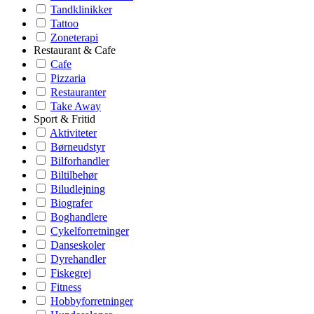
Tandklinikker
Tattoo
Zoneterapi
Restaurant & Cafe
Cafe
Pizzaria
Restauranter
Take Away
Sport & Fritid
Aktiviteter
Børneudstyr
Bilforhandler
Biltilbehør
Biludlejning
Biografer
Boghandlere
Cykelforretninger
Danseskoler
Dyrehandler
Fiskegrej
Fitness
Hobbyforretninger