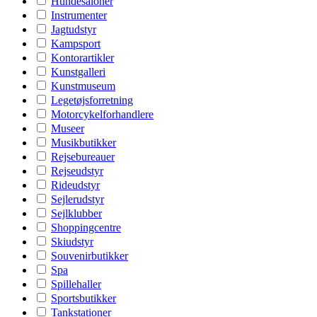
Hundesaloner
Instrumenter
Jagtudstyr
Kampsport
Kontorartikler
Kunstgalleri
Kunstmuseum
Legetøjsforretning
Motorcykelforhandlere
Museer
Musikbutikker
Rejsebureauer
Rejseudstyr
Rideudstyr
Sejlerudstyr
Sejlklubber
Shoppingcentre
Skiudstyr
Souvenirbutikker
Spa
Spillehaller
Sportsbutikker
Tankstationer