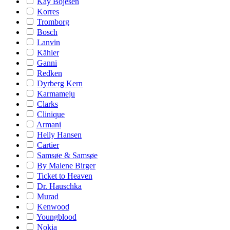
Kay Bojesen
Korres
Tromborg
Bosch
Lanvin
Kähler
Ganni
Redken
Dyrberg Kern
Karmameju
Clarks
Clinique
Armani
Helly Hansen
Cartier
Samsøe & Samsøe
By Malene Birger
Ticket to Heaven
Dr. Hauschka
Murad
Kenwood
Youngblood
Nokia