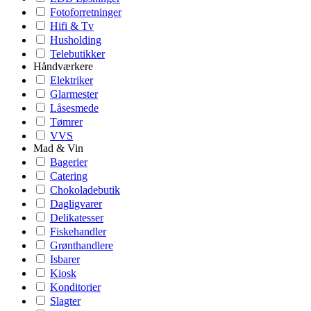
Fotoforretninger
Hifi & Tv
Husholding
Telebutikker
Håndværkere
Elektriker
Glarmester
Låsesmede
Tømrer
VVS
Mad & Vin
Bagerier
Catering
Chokoladebutik
Dagligvarer
Delikatesser
Fiskehandler
Grønthandlere
Isbarer
Kiosk
Konditorier
Slagter