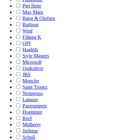
Piet Hein
Max Mara
Bang & Olufsen
Barbour
Wmf
Filippa K
OPI
Haglöfs
Style Masters
Microsoft
Quiksilver
JBS
Moncler
Saint Tropez
Nespresso
Lamaze
Parajumpers
Hoptimist
Reef
Mulberry
Jurlique
Scholl