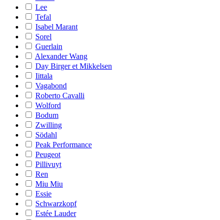
Lee
Tefal
Isabel Marant
Sorel
Guerlain
Alexander Wang
Day Birger et Mikkelsen
Iittala
Vagabond
Roberto Cavalli
Wolford
Bodum
Zwilling
Södahl
Peak Performance
Peugeot
Pillivuyt
Ren
Miu Miu
Essie
Schwarzkopf
Estée Lauder