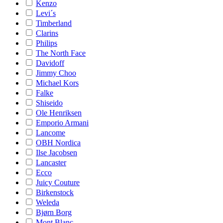
Kenzo
Levi´s
Timberland
Clarins
Philips
The North Face
Davidoff
Jimmy Choo
Michael Kors
Falke
Shiseido
Ole Henriksen
Emporio Armani
Lancome
OBH Nordica
Ilse Jacobsen
Lancaster
Ecco
Juicy Couture
Birkenstock
Weleda
Bjørn Borg
Mont Blanc