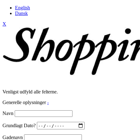
English
Dansk
X
Venligst udfyld alle felterne.
Generelle oplysninger
-
Navn
Grundlagt Dato?
Gadenavn