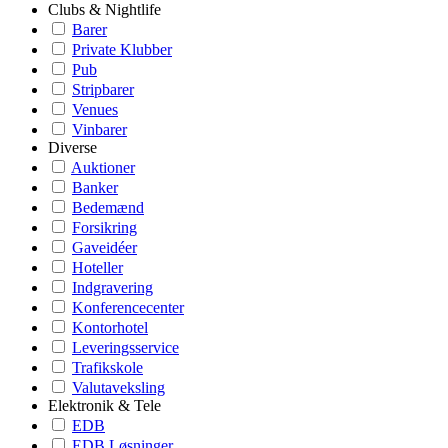
Clubs & Nightlife
Barer
Private Klubber
Pub
Stripbarer
Venues
Vinbarer
Diverse
Auktioner
Banker
Bedemænd
Forsikring
Gaveidéer
Hoteller
Indgravering
Konferencecenter
Kontorhotel
Leveringsservice
Trafikskole
Valutaveksling
Elektronik & Tele
EDB
EDB Løsninger