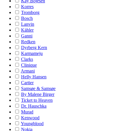
Kay Bojesen
Korres
Tromborg
Bosch
Lanvin
Kähler
Ganni
Redken
Dyrberg Kern
Karmameju
Clarks
Clinique
Armani
Helly Hansen
Cartier
Samsøe & Samsøe
By Malene Birger
Ticket to Heaven
Dr. Hauschka
Murad
Kenwood
Youngblood
Nokia