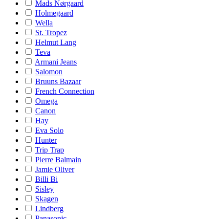
Mads Nørgaard
Holmegaard
Wella
St. Tropez
Helmut Lang
Teva
Armani Jeans
Salomon
Bruuns Bazaar
French Connection
Omega
Canon
Hay
Eva Solo
Hunter
Trip Trap
Pierre Balmain
Jamie Oliver
Billi Bi
Sisley
Skagen
Lindberg
Panasonic