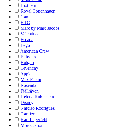
Biotherm
Royal Copenhagen
Gant
HTC
Marc by Marc Jacobs
Valentino
Escada
Lego
American Crew
Babyliss
Bulgari
Givenchy
Apple
Max Factor
Rosendahl
Fjällräven
Helena Rubinstein
Disney
Narciso Rodriguez
Garnier
Karl Lagerfeld
Moroccanoil