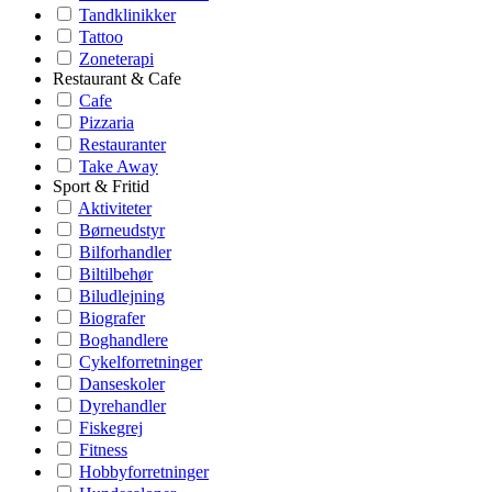
Tandklinikker
Tattoo
Zoneterapi
Restaurant & Cafe
Cafe
Pizzaria
Restauranter
Take Away
Sport & Fritid
Aktiviteter
Børneudstyr
Bilforhandler
Biltilbehør
Biludlejning
Biografer
Boghandlere
Cykelforretninger
Danseskoler
Dyrehandler
Fiskegrej
Fitness
Hobbyforretninger