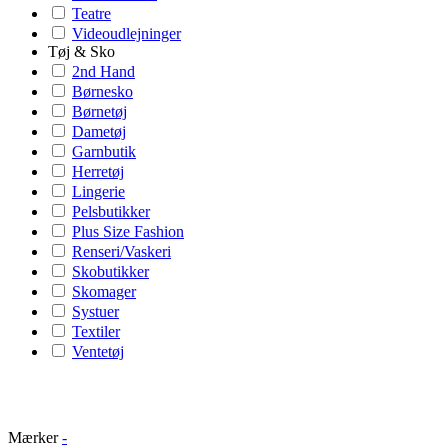
Teatre
Videoudlejninger
Tøj & Sko
2nd Hand
Børnesko
Børnetøj
Dametøj
Garnbutik
Herretøj
Lingerie
Pelsbutikker
Plus Size Fashion
Renseri/Vaskeri
Skobutikker
Skomager
Systuer
Textiler
Ventetøj
Mærker
-