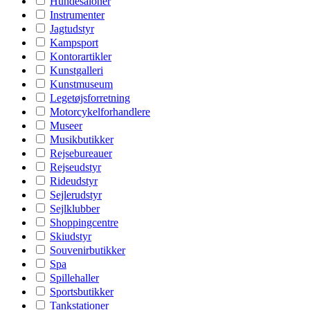
Hundesaloner
Instrumenter
Jagtudstyr
Kampsport
Kontorartikler
Kunstgalleri
Kunstmuseum
Legetøjsforretning
Motorcykelforhandlere
Museer
Musikbutikker
Rejsebureauer
Rejseudstyr
Rideudstyr
Sejlerudstyr
Sejlklubber
Shoppingcentre
Skiudstyr
Souvenirbutikker
Spa
Spillehaller
Sportsbutikker
Tankstationer