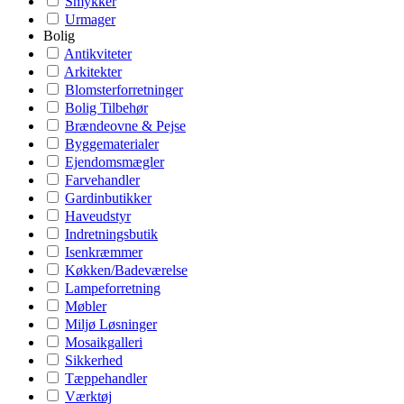
Smykker
Urmager
Bolig
Antikviteter
Arkitekter
Blomsterforretninger
Bolig Tilbehør
Brændeovne & Pejse
Byggematerialer
Ejendomsmægler
Farvehandler
Gardinbutikker
Haveudstyr
Indretningsbutik
Isenkræmmer
Køkken/Badeværelse
Lampeforretning
Møbler
Miljø Løsninger
Mosaikgalleri
Sikkerhed
Tæppehandler
Værktøj