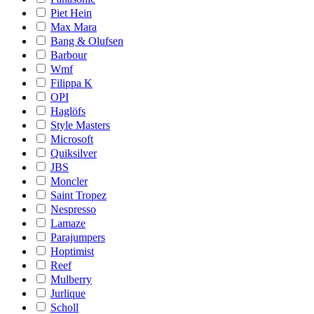
Piet Hein
Max Mara
Bang & Olufsen
Barbour
Wmf
Filippa K
OPI
Haglöfs
Style Masters
Microsoft
Quiksilver
JBS
Moncler
Saint Tropez
Nespresso
Lamaze
Parajumpers
Hoptimist
Reef
Mulberry
Jurlique
Scholl