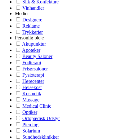
Slik & Konfekture
Vinhandler
Medier
Designere
Reklame
Trykkerier
Personlig pleje
Akupunktur
Apoteker
Beauty Saloner
Fodterapi
Frisørsaloner
Fysioterapi
Hørecenter
Helsekost
Kosmetik
Massage
Medical Clinic
Optiker
Ortopædisk Udstyr
Piercing
Solarium
Sundhedsklinikker