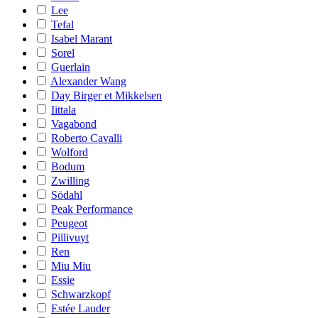
Lee
Tefal
Isabel Marant
Sorel
Guerlain
Alexander Wang
Day Birger et Mikkelsen
Iittala
Vagabond
Roberto Cavalli
Wolford
Bodum
Zwilling
Södahl
Peak Performance
Peugeot
Pillivuyt
Ren
Miu Miu
Essie
Schwarzkopf
Estée Lauder