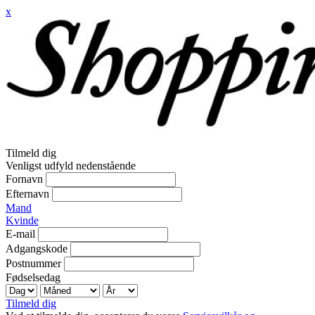
x
Tilmeld dig
Venligst udfyld nedenstående
Fornavn
Efternavn
Mand
Kvinde
E-mail
Adgangskode
Postnummer
Fødselsedag
Tilmeld dig