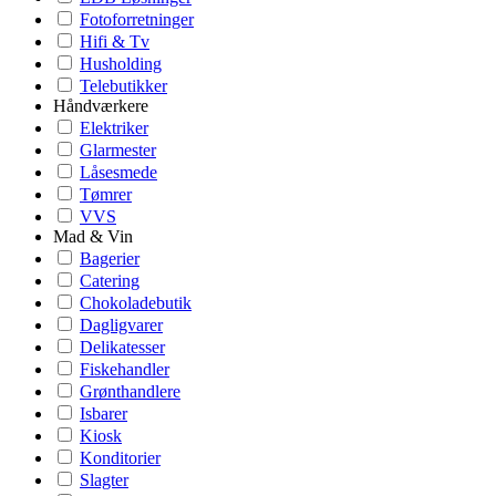
Fotoforretninger
Hifi & Tv
Husholding
Telebutikker
Håndværkere
Elektriker
Glarmester
Låsesmede
Tømrer
VVS
Mad & Vin
Bagerier
Catering
Chokoladebutik
Dagligvarer
Delikatesser
Fiskehandler
Grønthandlere
Isbarer
Kiosk
Konditorier
Slagter