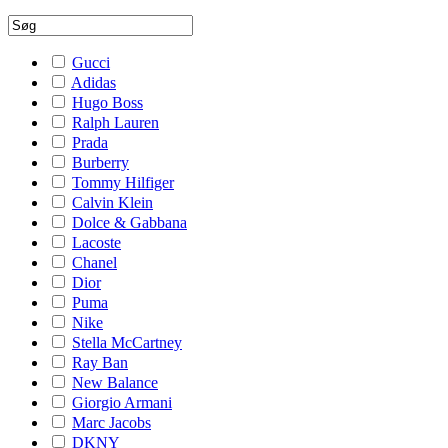
Gucci
Adidas
Hugo Boss
Ralph Lauren
Prada
Burberry
Tommy Hilfiger
Calvin Klein
Dolce & Gabbana
Lacoste
Chanel
Dior
Puma
Nike
Stella McCartney
Ray Ban
New Balance
Giorgio Armani
Marc Jacobs
DKNY