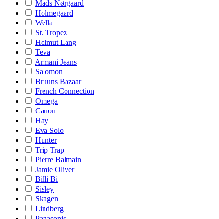
Mads Nørgaard
Holmegaard
Wella
St. Tropez
Helmut Lang
Teva
Armani Jeans
Salomon
Bruuns Bazaar
French Connection
Omega
Canon
Hay
Eva Solo
Hunter
Trip Trap
Pierre Balmain
Jamie Oliver
Billi Bi
Sisley
Skagen
Lindberg
Panasonic