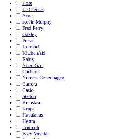
Boss
Le Creuset
Acne
Kevin Murphy
Fred Perry
Oakley
Persol
Hummel
KitchenAid
Rains
Nina Ricci
Cacharel
Nomess Copenhagen
Carrera
Casio
Stelton
Kerastase
Krups
Havaianas
Hestra
Triumph
Issey Miyake