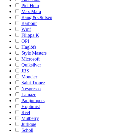
Piet Hein
Max Mara
Bang & Olufsen
Barbour
Wmf
Filippa K
OPI
Haglöfs
Style Masters
Microsoft
Quiksilver
JBS
Moncler
Saint Tropez
Nespresso
Lamaze
Parajumpers
Hoptimist
Reef
Mulberry
Jurlique
Scholl