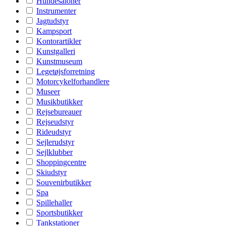
Hundesaloner
Instrumenter
Jagtudstyr
Kampsport
Kontorartikler
Kunstgalleri
Kunstmuseum
Legetøjsforretning
Motorcykelforhandlere
Museer
Musikbutikker
Rejsebureauer
Rejseudstyr
Rideudstyr
Sejlerudstyr
Sejlklubber
Shoppingcentre
Skiudstyr
Souvenirbutikker
Spa
Spillehaller
Sportsbutikker
Tankstationer