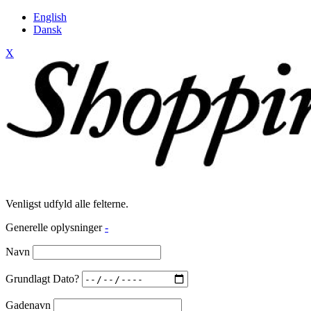
English
Dansk
X
Venligst udfyld alle felterne.
Generelle oplysninger
-
Navn
Grundlagt Dato?
Gadenavn