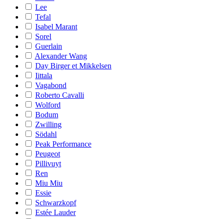
Lee
Tefal
Isabel Marant
Sorel
Guerlain
Alexander Wang
Day Birger et Mikkelsen
Iittala
Vagabond
Roberto Cavalli
Wolford
Bodum
Zwilling
Södahl
Peak Performance
Peugeot
Pillivuyt
Ren
Miu Miu
Essie
Schwarzkopf
Estée Lauder