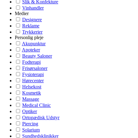
Slik & Konfekture
Vinhandler
Medier
Designere
Reklame
Trykkerier
Personlig pleje
Akupunktur
Apoteker
Beauty Saloner
Fodterapi
Frisørsaloner
Fysioterapi
Hørecenter
Helsekost
Kosmetik
Massage
Medical Clinic
Optiker
Ortopædisk Udstyr
Piercing
Solarium
Sundhedsklinikker