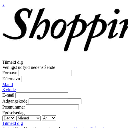
x
Tilmeld dig
Venligst udfyld nedenstående
Fornavn
Efternavn
Mand
Kvinde
E-mail
Adgangskode
Postnummer
Fødselsedag
Tilmeld dig