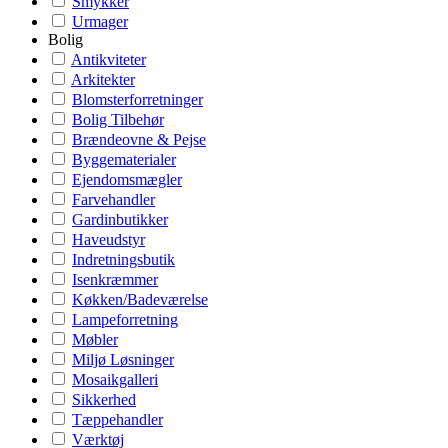
Smykker
Urmager
Bolig
Antikviteter
Arkitekter
Blomsterforretninger
Bolig Tilbehør
Brændeovne & Pejse
Byggematerialer
Ejendomsmægler
Farvehandler
Gardinbutikker
Haveudstyr
Indretningsbutik
Isenkræmmer
Køkken/Badeværelse
Lampeforretning
Møbler
Miljø Løsninger
Mosaikgalleri
Sikkerhed
Tæppehandler
Værktøj