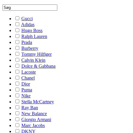
Gucci
Adidas
Hugo Boss
Ralph Lauren
Prada
Burberry
Tommy Hilfiger
Calvin Klein
Dolce & Gabbana
Lacoste
Chanel
Dior
Puma
Nike
Stella McCartney
Ray Ban
New Balance
Giorgio Armani
Marc Jacobs
DKNY