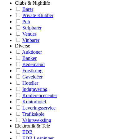
Clubs & Nightlife
Barer
Private Klubber
Pub
Stripbarer
Venues
Vinbarer
Diverse
Auktioner
Banker
Bedemænd
Forsikring
Gaveidéer
Hoteller
Indgravering
Konferencecenter
Kontorhotel
Leveringsservice
Trafikskole
Valutaveksling
Elektronik & Tele
EDB
EDB Løsninger