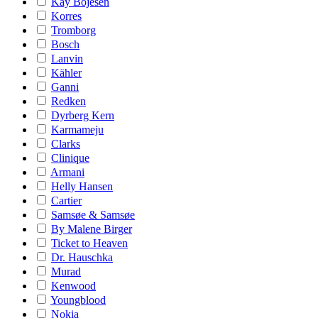
Kay Bojesen
Korres
Tromborg
Bosch
Lanvin
Kähler
Ganni
Redken
Dyrberg Kern
Karmameju
Clarks
Clinique
Armani
Helly Hansen
Cartier
Samsøe & Samsøe
By Malene Birger
Ticket to Heaven
Dr. Hauschka
Murad
Kenwood
Youngblood
Nokia