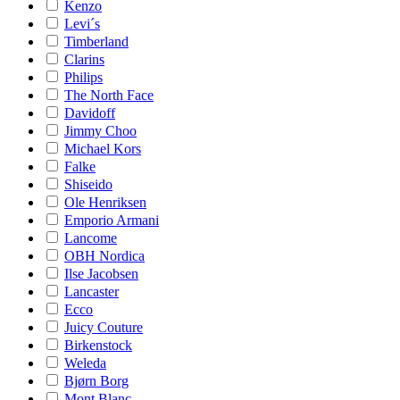
Kenzo
Levi´s
Timberland
Clarins
Philips
The North Face
Davidoff
Jimmy Choo
Michael Kors
Falke
Shiseido
Ole Henriksen
Emporio Armani
Lancome
OBH Nordica
Ilse Jacobsen
Lancaster
Ecco
Juicy Couture
Birkenstock
Weleda
Bjørn Borg
Mont Blanc