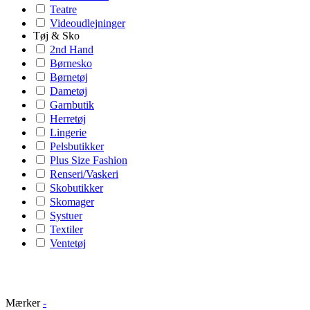
Teatre
Videoudlejninger
Tøj & Sko
2nd Hand
Børnesko
Børnetøj
Dametøj
Garnbutik
Herretøj
Lingerie
Pelsbutikker
Plus Size Fashion
Renseri/Vaskeri
Skobutikker
Skomager
Systuer
Textiler
Ventetøj
Mærker
-