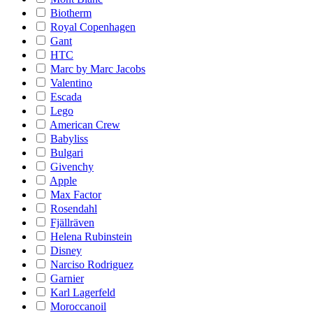
Biotherm
Royal Copenhagen
Gant
HTC
Marc by Marc Jacobs
Valentino
Escada
Lego
American Crew
Babyliss
Bulgari
Givenchy
Apple
Max Factor
Rosendahl
Fjällräven
Helena Rubinstein
Disney
Narciso Rodriguez
Garnier
Karl Lagerfeld
Moroccanoil