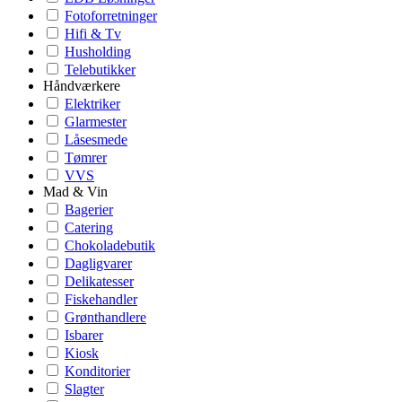
Fotoforretninger
Hifi & Tv
Husholding
Telebutikker
Håndværkere
Elektriker
Glarmester
Låsesmede
Tømrer
VVS
Mad & Vin
Bagerier
Catering
Chokoladebutik
Dagligvarer
Delikatesser
Fiskehandler
Grønthandlere
Isbarer
Kiosk
Konditorier
Slagter