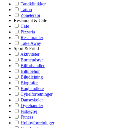
Tandklinikker
Tattoo
Zoneterapi
Restaurant & Cafe
Cafe
Pizzaria
Restauranter
Take Away
Sport & Fritid
Aktiviteter
Børneudstyr
Bilforhandler
Biltilbehør
Biludlejning
Biografer
Boghandlere
Cykelforretninger
Danseskoler
Dyrehandler
Fiskegrej
Fitness
Hobbyforretninger