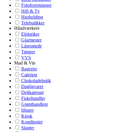
Fotoforretninger
Hifi & Tv
Husholding
Telebutikker
Håndværkere
Elektriker
Glarmester
Låsesmede
Tømrer
VVS
Mad & Vin
Bagerier
Catering
Chokoladebutik
Dagligvarer
Delikatesser
Fiskehandler
Grønthandlere
Isbarer
Kiosk
Konditorier
Slagter