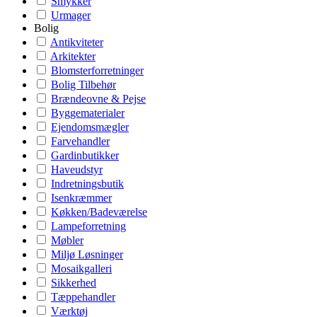
Smykker
Urmager
Bolig
Antikviteter
Arkitekter
Blomsterforretninger
Bolig Tilbehør
Brændeovne & Pejse
Byggematerialer
Ejendomsmægler
Farvehandler
Gardinbutikker
Haveudstyr
Indretningsbutik
Isenkræmmer
Køkken/Badeværelse
Lampeforretning
Møbler
Miljø Løsninger
Mosaikgalleri
Sikkerhed
Tæppehandler
Værktøj