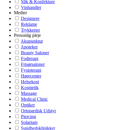
Slik & Konfekture
Vinhandler
Medier
Designere
Reklame
Trykkerier
Personlig pleje
Akupunktur
Apoteker
Beauty Saloner
Fodterapi
Frisørsaloner
Fysioterapi
Hørecenter
Helsekost
Kosmetik
Massage
Medical Clinic
Optiker
Ortopædisk Udstyr
Piercing
Solarium
Sundhedsklinikker