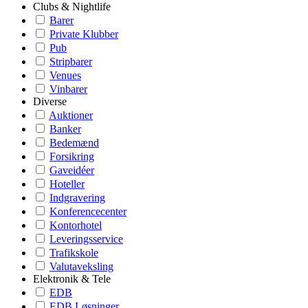
Clubs & Nightlife
Barer
Private Klubber
Pub
Stripbarer
Venues
Vinbarer
Diverse
Auktioner
Banker
Bedemænd
Forsikring
Gaveidéer
Hoteller
Indgravering
Konferencecenter
Kontorhotel
Leveringsservice
Trafikskole
Valutaveksling
Elektronik & Tele
EDB
EDB Løsninger