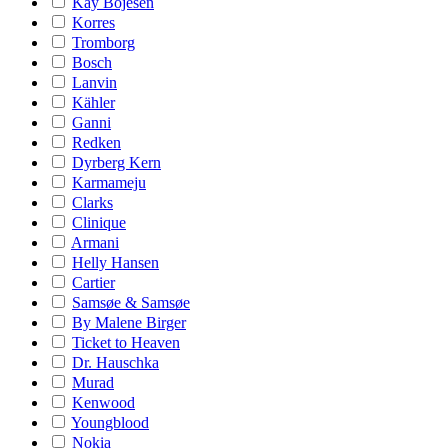
Kay Bojesen
Korres
Tromborg
Bosch
Lanvin
Kähler
Ganni
Redken
Dyrberg Kern
Karmameju
Clarks
Clinique
Armani
Helly Hansen
Cartier
Samsøe & Samsøe
By Malene Birger
Ticket to Heaven
Dr. Hauschka
Murad
Kenwood
Youngblood
Nokia