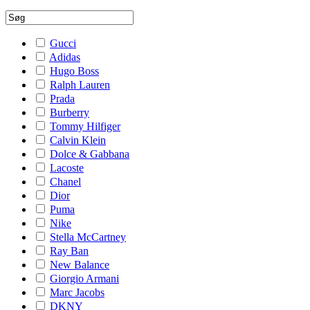
Gucci
Adidas
Hugo Boss
Ralph Lauren
Prada
Burberry
Tommy Hilfiger
Calvin Klein
Dolce & Gabbana
Lacoste
Chanel
Dior
Puma
Nike
Stella McCartney
Ray Ban
New Balance
Giorgio Armani
Marc Jacobs
DKNY