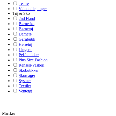
Teatre
Videoudlejninger
Tøj & Sko
2nd Hand
Børnesko
Børnetøj
Dametøj
Garnbutik
Herretøj
Lingerie
Pelsbutikker
Plus Size Fashion
Renseri/Vaskeri
Skobutikker
Skomager
Systuer
Textiler
Ventetøj
Mærker
-