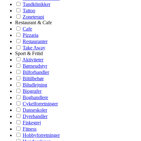
Tandklinikker
Tattoo
Zoneterapi
Restaurant & Cafe
Cafe
Pizzaria
Restauranter
Take Away
Sport & Fritid
Aktiviteter
Børneudstyr
Bilforhandler
Biltilbehør
Biludlejning
Biografer
Boghandlere
Cykelforretninger
Danseskoler
Dyrehandler
Fiskegrej
Fitness
Hobbyforretninger