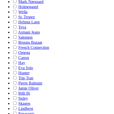
Mads Nørgaard
Holmegaard
Wella
St. Tropez
Helmut Lang
Teva
Armani Jeans
Salomon
Bruuns Bazaar
French Connection
Omega
Canon
Hay
Eva Solo
Hunter
Trip Trap
Pierre Balmain
Jamie Oliver
Billi Bi
Sisley
Skagen
Lindberg
Panasonic