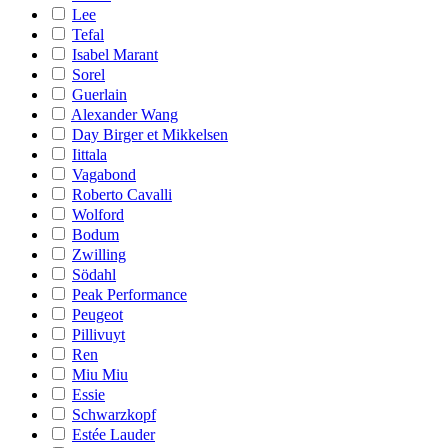
Lee
Tefal
Isabel Marant
Sorel
Guerlain
Alexander Wang
Day Birger et Mikkelsen
Iittala
Vagabond
Roberto Cavalli
Wolford
Bodum
Zwilling
Södahl
Peak Performance
Peugeot
Pillivuyt
Ren
Miu Miu
Essie
Schwarzkopf
Estée Lauder