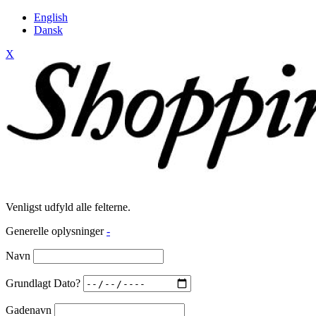
English
Dansk
X
Venligst udfyld alle felterne.
Generelle oplysninger
-
Navn
Grundlagt Dato?
Gadenavn