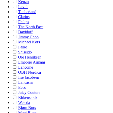
Kenzo
Levi´s
Timberland
Clarins
Philips
The North Face
Davidoff
Jimmy Choo
Michael Kors
Falke
Shiseido
Ole Henriksen
Emporio Armani
Lancome
OBH Nordica
Ilse Jacobsen
Lancaster
Ecco
Juicy Couture
Birkenstock
Weleda
Bjørn Borg
Mont Blanc