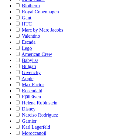
Biotherm
Royal Copenhagen
Gant
HTC
Marc by Marc Jacobs
Valentino
Escada
Lego
American Crew
Babyliss
Bulgari
Givenchy
Apple
Max Factor
Rosendahl
Fjällräven
Helena Rubinstein
Disney
Narciso Rodriguez
Garnier
Karl Lagerfeld
Moroccanoil