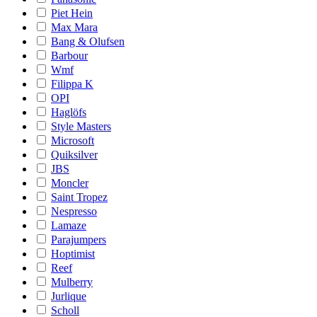
Piet Hein
Max Mara
Bang & Olufsen
Barbour
Wmf
Filippa K
OPI
Haglöfs
Style Masters
Microsoft
Quiksilver
JBS
Moncler
Saint Tropez
Nespresso
Lamaze
Parajumpers
Hoptimist
Reef
Mulberry
Jurlique
Scholl