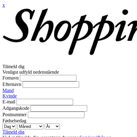
x
Tilmeld dig
Venligst udfyld nedenstående
Fornavn
Efternavn
Mand
Kvinde
E-mail
Adgangskode
Postnummer
Fødselsedag
Tilmeld dig