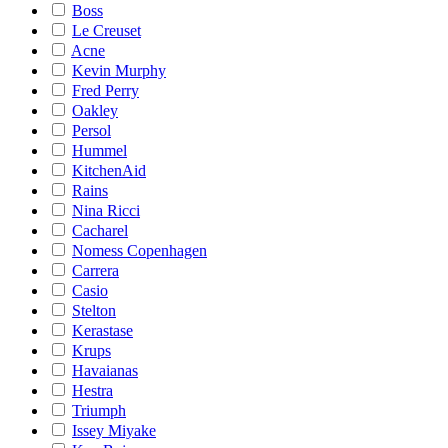
Boss
Le Creuset
Acne
Kevin Murphy
Fred Perry
Oakley
Persol
Hummel
KitchenAid
Rains
Nina Ricci
Cacharel
Nomess Copenhagen
Carrera
Casio
Stelton
Kerastase
Krups
Havaianas
Hestra
Triumph
Issey Miyake