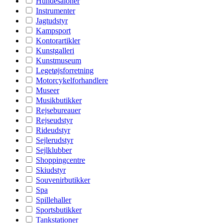
Hundesaloner
Instrumenter
Jagtudstyr
Kampsport
Kontorartikler
Kunstgalleri
Kunstmuseum
Legetøjsforretning
Motorcykelforhandlere
Museer
Musikbutikker
Rejsebureauer
Rejseudstyr
Rideudstyr
Sejlerudstyr
Sejlklubber
Shoppingcentre
Skiudstyr
Souvenirbutikker
Spa
Spillehaller
Sportsbutikker
Tankstationer