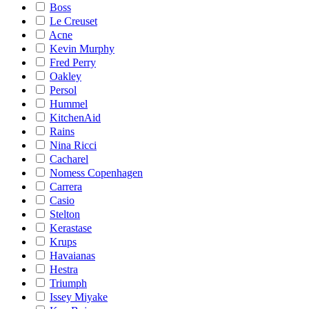
Boss
Le Creuset
Acne
Kevin Murphy
Fred Perry
Oakley
Persol
Hummel
KitchenAid
Rains
Nina Ricci
Cacharel
Nomess Copenhagen
Carrera
Casio
Stelton
Kerastase
Krups
Havaianas
Hestra
Triumph
Issey Miyake