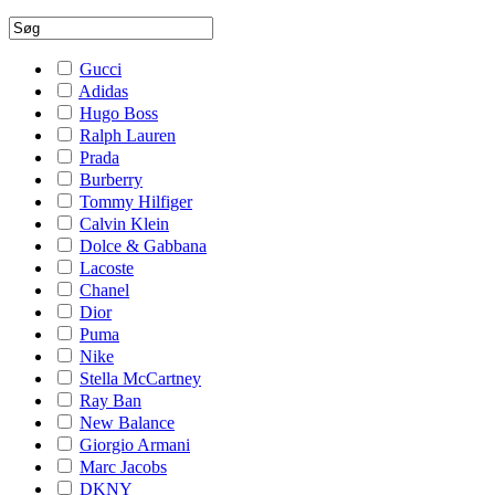
Gucci
Adidas
Hugo Boss
Ralph Lauren
Prada
Burberry
Tommy Hilfiger
Calvin Klein
Dolce & Gabbana
Lacoste
Chanel
Dior
Puma
Nike
Stella McCartney
Ray Ban
New Balance
Giorgio Armani
Marc Jacobs
DKNY