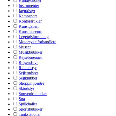
Hundesaloner
Instrumenter
Jagtudstyr
Kampsport
Kontorartikler
Kunstgalleri
Kunstmuseum
Legetøjsforretning
Motorcykelforhandlere
Museer
Musikbutikker
Rejsebureauer
Rejseudstyr
Rideudstyr
Sejlerudstyr
Sejlklubber
Shoppingcentre
Skiudstyr
Souvenirbutikker
Spa
Spillehaller
Sportsbutikker
Tankstationer