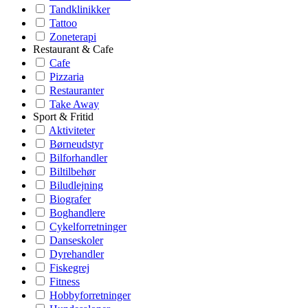
Tandklinikker
Tattoo
Zoneterapi
Restaurant & Cafe
Cafe
Pizzaria
Restauranter
Take Away
Sport & Fritid
Aktiviteter
Børneudstyr
Bilforhandler
Biltilbehør
Biludlejning
Biografer
Boghandlere
Cykelforretninger
Danseskoler
Dyrehandler
Fiskegrej
Fitness
Hobbyforretninger