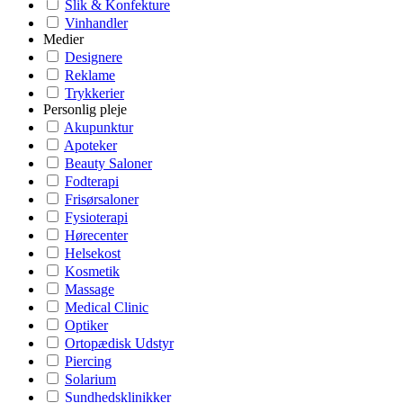
Slik & Konfekture
Vinhandler
Medier
Designere
Reklame
Trykkerier
Personlig pleje
Akupunktur
Apoteker
Beauty Saloner
Fodterapi
Frisørsaloner
Fysioterapi
Hørecenter
Helsekost
Kosmetik
Massage
Medical Clinic
Optiker
Ortopædisk Udstyr
Piercing
Solarium
Sundhedsklinikker