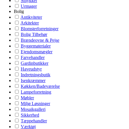
Smykker
Urmager
Bolig
Antikviteter
Arkitekter
Blomsterforretninger
Bolig Tilbehør
Brændeovne & Pejse
Byggematerialer
Ejendomsmægler
Farvehandler
Gardinbutikker
Haveudstyr
Indretningsbutik
Isenkræmmer
Køkken/Badeværelse
Lampeforretning
Møbler
Miljø Løsninger
Mosaikgalleri
Sikkerhed
Tæppehandler
Værktøj