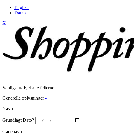
English
Dansk
X
Venligst udfyld alle felterne.
Generelle oplysninger
-
Navn
Grundlagt Dato?
Gadenavn