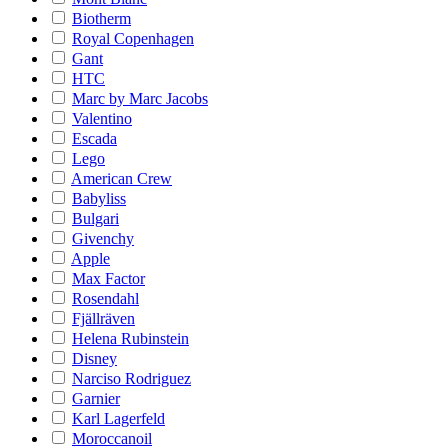
Biotherm
Royal Copenhagen
Gant
HTC
Marc by Marc Jacobs
Valentino
Escada
Lego
American Crew
Babyliss
Bulgari
Givenchy
Apple
Max Factor
Rosendahl
Fjällräven
Helena Rubinstein
Disney
Narciso Rodriguez
Garnier
Karl Lagerfeld
Moroccanoil