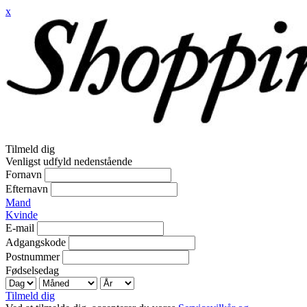
x
Tilmeld dig
Venligst udfyld nedenstående
Fornavn
Efternavn
Mand
Kvinde
E-mail
Adgangskode
Postnummer
Fødselsedag
Tilmeld dig