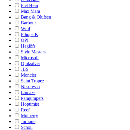
Piet Hein
Max Mara
Bang & Olufsen
Barbour
Wmf
Filippa K
OPI
Haglöfs
Style Masters
Microsoft
Quiksilver
JBS
Moncler
Saint Tropez
Nespresso
Lamaze
Parajumpers
Hoptimist
Reef
Mulberry
Jurlique
Scholl