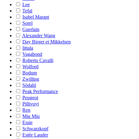
Lee
Tefal
Isabel Marant
Sorel
Guerlain
Alexander Wang
Day Birger et Mikkelsen
Iittala
Vagabond
Roberto Cavalli
Wolford
Bodum
Zwilling
Södahl
Peak Performance
Peugeot
Pillivuyt
Ren
Miu Miu
Essie
Schwarzkopf
Estée Lauder