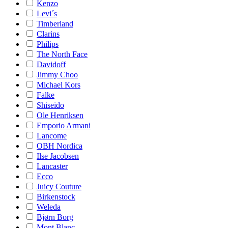
Kenzo
Levi´s
Timberland
Clarins
Philips
The North Face
Davidoff
Jimmy Choo
Michael Kors
Falke
Shiseido
Ole Henriksen
Emporio Armani
Lancome
OBH Nordica
Ilse Jacobsen
Lancaster
Ecco
Juicy Couture
Birkenstock
Weleda
Bjørn Borg
Mont Blanc