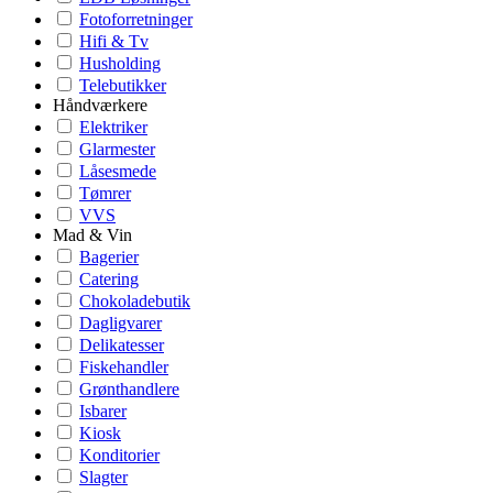
Fotoforretninger
Hifi & Tv
Husholding
Telebutikker
Håndværkere
Elektriker
Glarmester
Låsesmede
Tømrer
VVS
Mad & Vin
Bagerier
Catering
Chokoladebutik
Dagligvarer
Delikatesser
Fiskehandler
Grønthandlere
Isbarer
Kiosk
Konditorier
Slagter