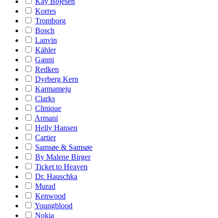
Kay Bojesen
Korres
Tromborg
Bosch
Lanvin
Kähler
Ganni
Redken
Dyrberg Kern
Karmameju
Clarks
Clinique
Armani
Helly Hansen
Cartier
Samsøe & Samsøe
By Malene Birger
Ticket to Heaven
Dr. Hauschka
Murad
Kenwood
Youngblood
Nokia