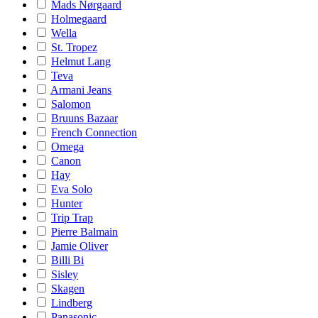
Mads Nørgaard
Holmegaard
Wella
St. Tropez
Helmut Lang
Teva
Armani Jeans
Salomon
Bruuns Bazaar
French Connection
Omega
Canon
Hay
Eva Solo
Hunter
Trip Trap
Pierre Balmain
Jamie Oliver
Billi Bi
Sisley
Skagen
Lindberg
Panasonic