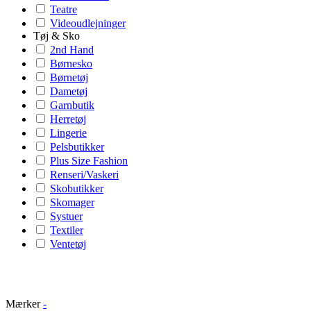
Teatre
Videoudlejninger
Tøj & Sko
2nd Hand
Børnesko
Børnetøj
Dametøj
Garnbutik
Herretøj
Lingerie
Pelsbutikker
Plus Size Fashion
Renseri/Vaskeri
Skobutikker
Skomager
Systuer
Textiler
Ventetøj
Mærker
-