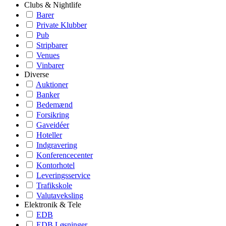
Clubs & Nightlife
Barer
Private Klubber
Pub
Stripbarer
Venues
Vinbarer
Diverse
Auktioner
Banker
Bedemænd
Forsikring
Gaveidéer
Hoteller
Indgravering
Konferencecenter
Kontorhotel
Leveringsservice
Trafikskole
Valutaveksling
Elektronik & Tele
EDB
EDB Løsninger