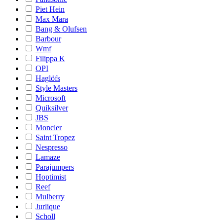
Piet Hein
Max Mara
Bang & Olufsen
Barbour
Wmf
Filippa K
OPI
Haglöfs
Style Masters
Microsoft
Quiksilver
JBS
Moncler
Saint Tropez
Nespresso
Lamaze
Parajumpers
Hoptimist
Reef
Mulberry
Jurlique
Scholl