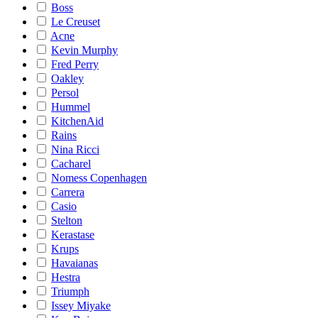
Boss
Le Creuset
Acne
Kevin Murphy
Fred Perry
Oakley
Persol
Hummel
KitchenAid
Rains
Nina Ricci
Cacharel
Nomess Copenhagen
Carrera
Casio
Stelton
Kerastase
Krups
Havaianas
Hestra
Triumph
Issey Miyake