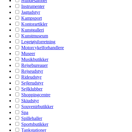
Hundesaloner
Instrumenter
Jagtudstyr
Kampsport
Kontorartikler
Kunstgalleri
Kunstmuseum
Legetøjsforretning
Motorcykelforhandlere
Museer
Musikbutikker
Rejsebureauer
Rejseudstyr
Rideudstyr
Sejlerudstyr
Sejlklubber
Shoppingcentre
Skiudstyr
Souvenirbutikker
Spa
Spillehaller
Sportsbutikker
Tankstationer