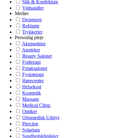
Slik & Konfekture
Vinhandler
Medier
Designere
Reklame
Trykkerier
Personlig pleje
Akupunktur
Apoteker
Beauty Saloner
Fodterapi
Frisørsaloner
Fysioterapi
Hørecenter
Helsekost
Kosmetik
Massage
Medical Clinic
Optiker
Ortopædisk Udstyr
Piercing
Solarium
Sundhedsklinikker