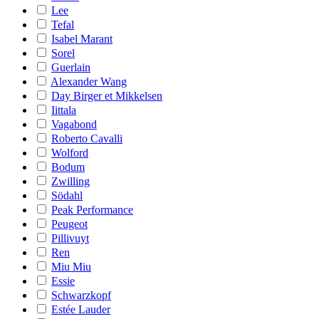
Lee
Tefal
Isabel Marant
Sorel
Guerlain
Alexander Wang
Day Birger et Mikkelsen
Iittala
Vagabond
Roberto Cavalli
Wolford
Bodum
Zwilling
Södahl
Peak Performance
Peugeot
Pillivuyt
Ren
Miu Miu
Essie
Schwarzkopf
Estée Lauder