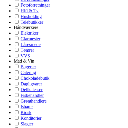
Fotoforretninger
Hifi & Tv
Husholding
Telebutikker
Håndværkere
Elektriker
Glarmester
Låsesmede
Tømrer
VVS
Mad & Vin
Bagerier
Catering
Chokoladebutik
Dagligvarer
Delikatesser
Fiskehandler
Grønthandlere
Isbarer
Kiosk
Konditorier
Slagter