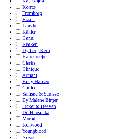
Kay Bojesen
Korres
Tromborg
Bosch
Lanvin
Kähler
Ganni
Redken
Dyrberg Kern
Karmameju
Clarks
Clinique
Armani
Helly Hansen
Cartier
Samsøe & Samsøe
By Malene Birger
Ticket to Heaven
Dr. Hauschka
Murad
Kenwood
Youngblood
Nokia