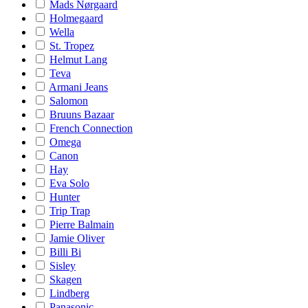
Mads Nørgaard
Holmegaard
Wella
St. Tropez
Helmut Lang
Teva
Armani Jeans
Salomon
Bruuns Bazaar
French Connection
Omega
Canon
Hay
Eva Solo
Hunter
Trip Trap
Pierre Balmain
Jamie Oliver
Billi Bi
Sisley
Skagen
Lindberg
Panasonic