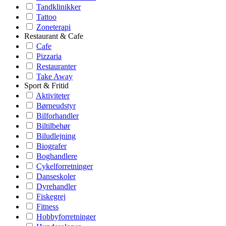
Tandklinikker
Tattoo
Zoneterapi
Restaurant & Cafe
Cafe
Pizzaria
Restauranter
Take Away
Sport & Fritid
Aktiviteter
Børneudstyr
Bilforhandler
Biltilbehør
Biludlejning
Biografer
Boghandlere
Cykelforretninger
Danseskoler
Dyrehandler
Fiskegrej
Fitness
Hobbyforretninger