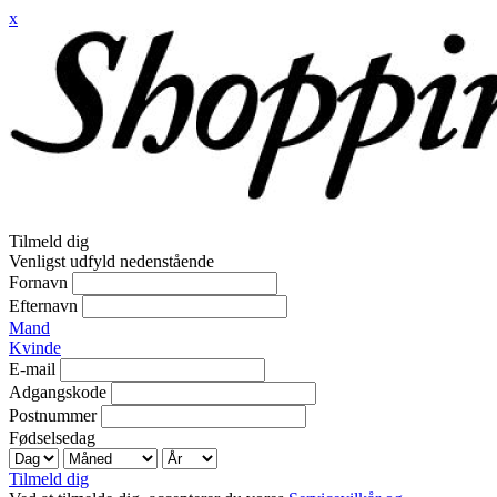
x
Tilmeld dig
Venligst udfyld nedenstående
Fornavn
Efternavn
Mand
Kvinde
E-mail
Adgangskode
Postnummer
Fødselsedag
Tilmeld dig