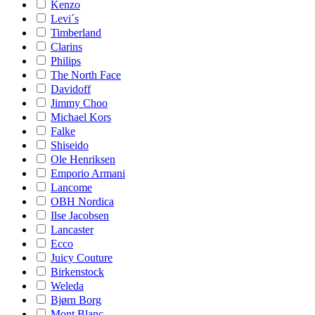
Kenzo
Levi´s
Timberland
Clarins
Philips
The North Face
Davidoff
Jimmy Choo
Michael Kors
Falke
Shiseido
Ole Henriksen
Emporio Armani
Lancome
OBH Nordica
Ilse Jacobsen
Lancaster
Ecco
Juicy Couture
Birkenstock
Weleda
Bjørn Borg
Mont Blanc