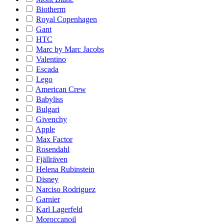
Biotherm
Royal Copenhagen
Gant
HTC
Marc by Marc Jacobs
Valentino
Escada
Lego
American Crew
Babyliss
Bulgari
Givenchy
Apple
Max Factor
Rosendahl
Fjällräven
Helena Rubinstein
Disney
Narciso Rodriguez
Garnier
Karl Lagerfeld
Moroccanoil