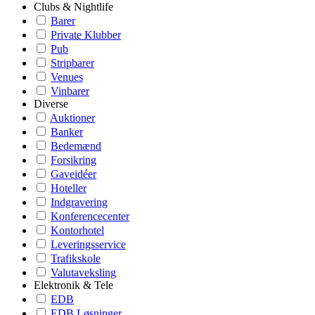
Clubs & Nightlife
Barer
Private Klubber
Pub
Stripbarer
Venues
Vinbarer
Diverse
Auktioner
Banker
Bedemænd
Forsikring
Gaveidéer
Hoteller
Indgravering
Konferencecenter
Kontorhotel
Leveringsservice
Trafikskole
Valutaveksling
Elektronik & Tele
EDB
EDB Løsninger