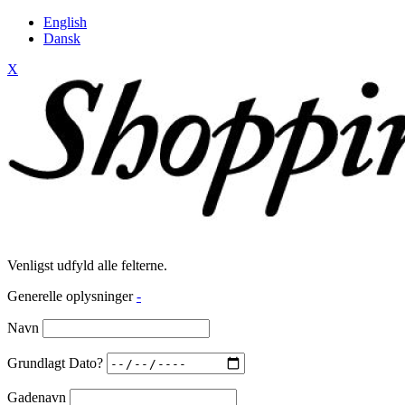
English
Dansk
X
Venligst udfyld alle felterne.
Generelle oplysninger
-
Navn
Grundlagt Dato?
Gadenavn