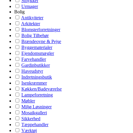
Smykker
Urmager
Bolig
Antikviteter
Arkitekter
Blomsterforretninger
Bolig Tilbehør
Brændeovne & Pejse
Byggematerialer
Ejendomsmægler
Farvehandler
Gardinbutikker
Haveudstyr
Indretningsbutik
Isenkræmmer
Køkken/Badeværelse
Lampeforretning
Møbler
Miljø Løsninger
Mosaikgalleri
Sikkerhed
Tæppehandler
Værktøj