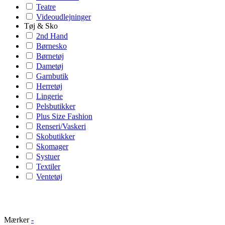
Teatre
Videoudlejninger
Tøj & Sko
2nd Hand
Børnesko
Børnetøj
Dametøj
Garnbutik
Herretøj
Lingerie
Pelsbutikker
Plus Size Fashion
Renseri/Vaskeri
Skobutikker
Skomager
Systuer
Textiler
Ventetøj
Mærker
-