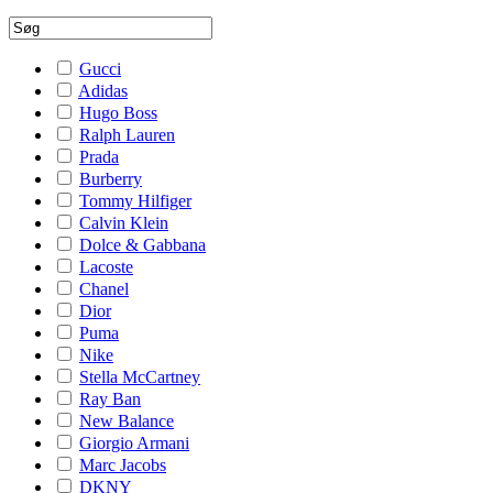
Gucci
Adidas
Hugo Boss
Ralph Lauren
Prada
Burberry
Tommy Hilfiger
Calvin Klein
Dolce & Gabbana
Lacoste
Chanel
Dior
Puma
Nike
Stella McCartney
Ray Ban
New Balance
Giorgio Armani
Marc Jacobs
DKNY