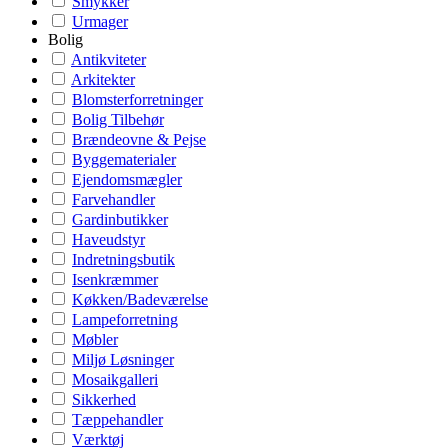
Smykker
Urmager
Bolig
Antikviteter
Arkitekter
Blomsterforretninger
Bolig Tilbehør
Brændeovne & Pejse
Byggematerialer
Ejendomsmægler
Farvehandler
Gardinbutikker
Haveudstyr
Indretningsbutik
Isenkræmmer
Køkken/Badeværelse
Lampeforretning
Møbler
Miljø Løsninger
Mosaikgalleri
Sikkerhed
Tæppehandler
Værktøj