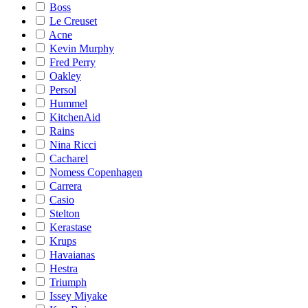
Boss
Le Creuset
Acne
Kevin Murphy
Fred Perry
Oakley
Persol
Hummel
KitchenAid
Rains
Nina Ricci
Cacharel
Nomess Copenhagen
Carrera
Casio
Stelton
Kerastase
Krups
Havaianas
Hestra
Triumph
Issey Miyake