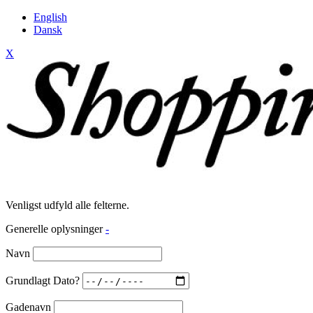
English
Dansk
X
Venligst udfyld alle felterne.
Generelle oplysninger
-
Navn
Grundlagt Dato?
Gadenavn