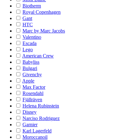
Biotherm
Royal Copenhagen
Gant
HTC
Marc by Marc Jacobs
Valentino
Escada
Lego
American Crew
Babyliss
Bulgari
Givenchy
Apple
Max Factor
Rosendahl
Fjällräven
Helena Rubinstein
Disney
Narciso Rodriguez
Garnier
Karl Lagerfeld
Moroccanoil