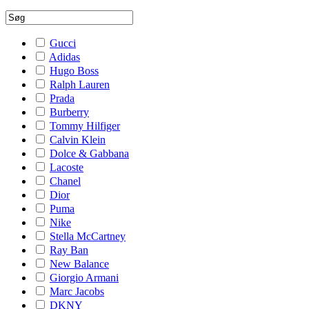
Gucci
Adidas
Hugo Boss
Ralph Lauren
Prada
Burberry
Tommy Hilfiger
Calvin Klein
Dolce & Gabbana
Lacoste
Chanel
Dior
Puma
Nike
Stella McCartney
Ray Ban
New Balance
Giorgio Armani
Marc Jacobs
DKNY