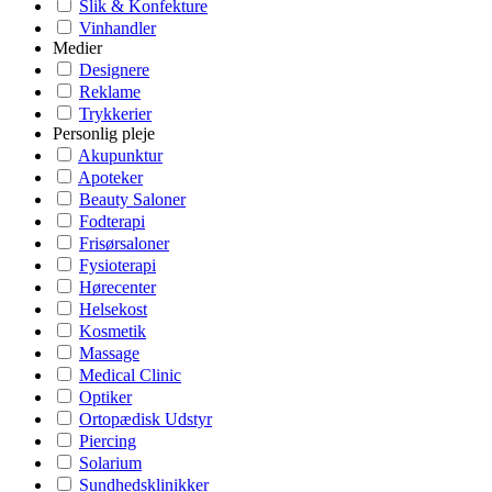
Slik & Konfekture
Vinhandler
Medier
Designere
Reklame
Trykkerier
Personlig pleje
Akupunktur
Apoteker
Beauty Saloner
Fodterapi
Frisørsaloner
Fysioterapi
Hørecenter
Helsekost
Kosmetik
Massage
Medical Clinic
Optiker
Ortopædisk Udstyr
Piercing
Solarium
Sundhedsklinikker