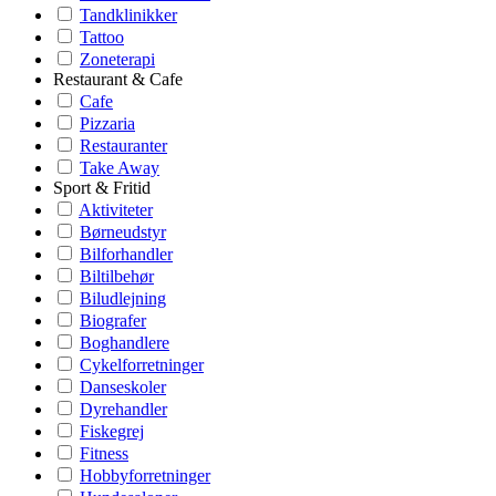
Tandklinikker
Tattoo
Zoneterapi
Restaurant & Cafe
Cafe
Pizzaria
Restauranter
Take Away
Sport & Fritid
Aktiviteter
Børneudstyr
Bilforhandler
Biltilbehør
Biludlejning
Biografer
Boghandlere
Cykelforretninger
Danseskoler
Dyrehandler
Fiskegrej
Fitness
Hobbyforretninger