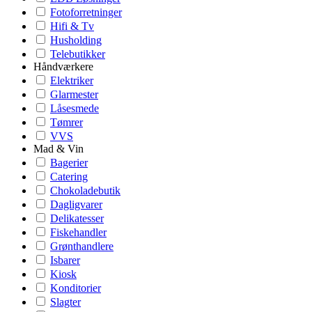
Fotoforretninger
Hifi & Tv
Husholding
Telebutikker
Håndværkere
Elektriker
Glarmester
Låsesmede
Tømrer
VVS
Mad & Vin
Bagerier
Catering
Chokoladebutik
Dagligvarer
Delikatesser
Fiskehandler
Grønthandlere
Isbarer
Kiosk
Konditorier
Slagter