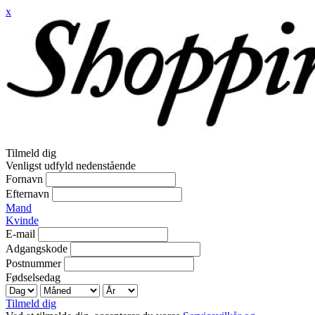
x
Tilmeld dig
Venligst udfyld nedenstående
Fornavn
Efternavn
Mand
Kvinde
E-mail
Adgangskode
Postnummer
Fødselsedag
Tilmeld dig