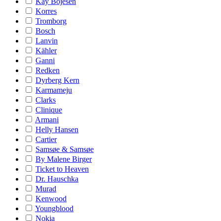
Kay Bojesen
Korres
Tromborg
Bosch
Lanvin
Kähler
Ganni
Redken
Dyrberg Kern
Karmameju
Clarks
Clinique
Armani
Helly Hansen
Cartier
Samsøe & Samsøe
By Malene Birger
Ticket to Heaven
Dr. Hauschka
Murad
Kenwood
Youngblood
Nokia