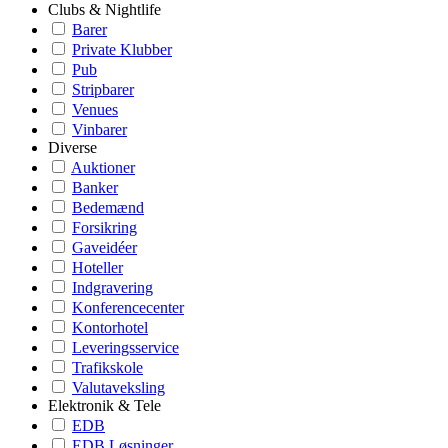
Clubs & Nightlife
Barer
Private Klubber
Pub
Stripbarer
Venues
Vinbarer
Diverse
Auktioner
Banker
Bedemænd
Forsikring
Gaveidéer
Hoteller
Indgravering
Konferencecenter
Kontorhotel
Leveringsservice
Trafikskole
Valutaveksling
Elektronik & Tele
EDB
EDB Løsninger