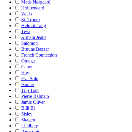
Mads Nørgaard
Holmegaard
Wella
St. Tropez
Helmut Lang
Teva
Armani Jeans
Salomon
Bruuns Bazaar
French Connection
Omega
Canon
Hay
Eva Solo
Hunter
Trip Trap
Pierre Balmain
Jamie Oliver
Billi Bi
Sisley
Skagen
Lindberg
Panasonic