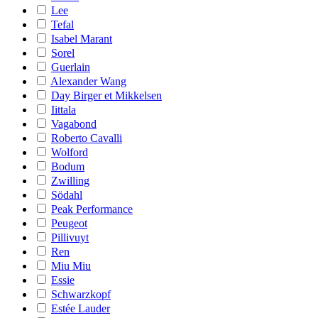
Lee
Tefal
Isabel Marant
Sorel
Guerlain
Alexander Wang
Day Birger et Mikkelsen
Iittala
Vagabond
Roberto Cavalli
Wolford
Bodum
Zwilling
Södahl
Peak Performance
Peugeot
Pillivuyt
Ren
Miu Miu
Essie
Schwarzkopf
Estée Lauder