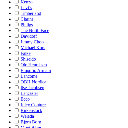
Kenzo
Levi´s
Timberland
Clarins
Philips
The North Face
Davidoff
Jimmy Choo
Michael Kors
Falke
Shiseido
Ole Henriksen
Emporio Armani
Lancome
OBH Nordica
Ilse Jacobsen
Lancaster
Ecco
Juicy Couture
Birkenstock
Weleda
Bjørn Borg
Mont Blanc