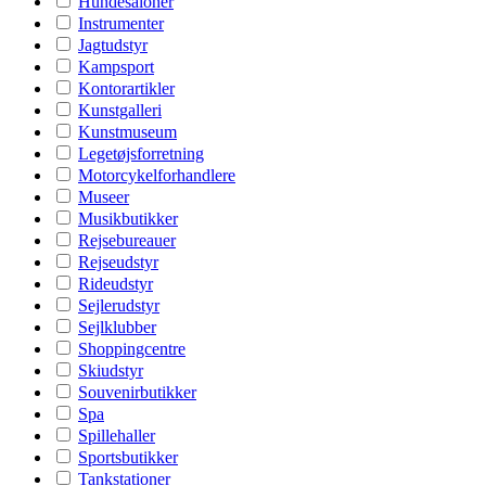
Hundesaloner
Instrumenter
Jagtudstyr
Kampsport
Kontorartikler
Kunstgalleri
Kunstmuseum
Legetøjsforretning
Motorcykelforhandlere
Museer
Musikbutikker
Rejsebureauer
Rejseudstyr
Rideudstyr
Sejlerudstyr
Sejlklubber
Shoppingcentre
Skiudstyr
Souvenirbutikker
Spa
Spillehaller
Sportsbutikker
Tankstationer