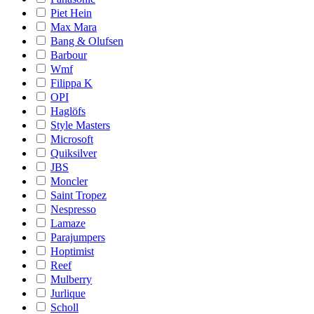
Piet Hein
Max Mara
Bang & Olufsen
Barbour
Wmf
Filippa K
OPI
Haglöfs
Style Masters
Microsoft
Quiksilver
JBS
Moncler
Saint Tropez
Nespresso
Lamaze
Parajumpers
Hoptimist
Reef
Mulberry
Jurlique
Scholl