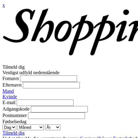
x
Tilmeld dig
Venligst udfyld nedenstående
Fornavn
Efternavn
Mand
Kvinde
E-mail
Adgangskode
Postnummer
Fødselsedag
Tilmeld dig