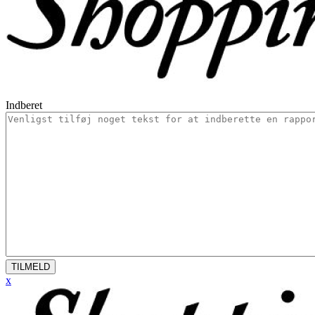
Indberet
TILMELD
x