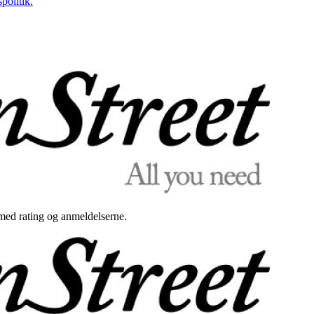
politik.
med rating og anmeldelserne.