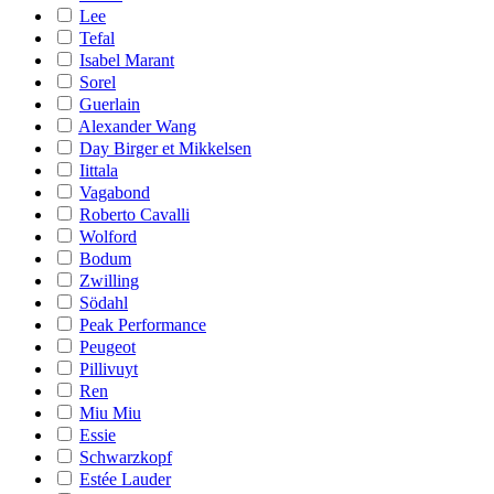
Lee
Tefal
Isabel Marant
Sorel
Guerlain
Alexander Wang
Day Birger et Mikkelsen
Iittala
Vagabond
Roberto Cavalli
Wolford
Bodum
Zwilling
Södahl
Peak Performance
Peugeot
Pillivuyt
Ren
Miu Miu
Essie
Schwarzkopf
Estée Lauder