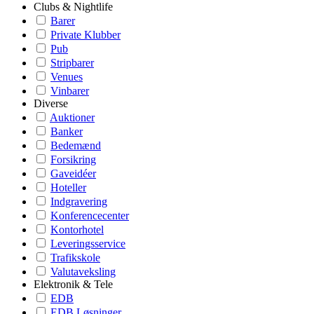
Clubs & Nightlife
Barer
Private Klubber
Pub
Stripbarer
Venues
Vinbarer
Diverse
Auktioner
Banker
Bedemænd
Forsikring
Gaveidéer
Hoteller
Indgravering
Konferencecenter
Kontorhotel
Leveringsservice
Trafikskole
Valutaveksling
Elektronik & Tele
EDB
EDB Løsninger