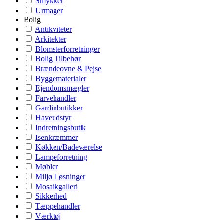
Smykker
Urmager
Bolig
Antikviteter
Arkitekter
Blomsterforretninger
Bolig Tilbehør
Brændeovne & Pejse
Byggematerialer
Ejendomsmægler
Farvehandler
Gardinbutikker
Haveudstyr
Indretningsbutik
Isenkræmmer
Køkken/Badeværelse
Lampeforretning
Møbler
Miljø Løsninger
Mosaikgalleri
Sikkerhed
Tæppehandler
Værktøj