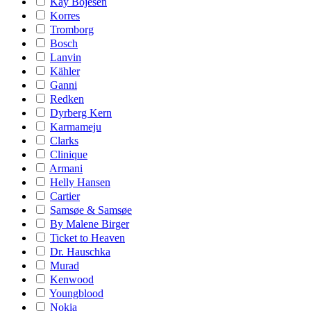
Kay Bojesen
Korres
Tromborg
Bosch
Lanvin
Kähler
Ganni
Redken
Dyrberg Kern
Karmameju
Clarks
Clinique
Armani
Helly Hansen
Cartier
Samsøe & Samsøe
By Malene Birger
Ticket to Heaven
Dr. Hauschka
Murad
Kenwood
Youngblood
Nokia