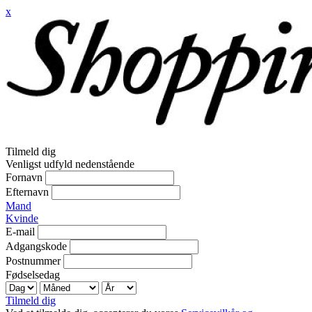
x
Tilmeld dig
Venligst udfyld nedenstående
Fornavn
Efternavn
Mand
Kvinde
E-mail
Adgangskode
Postnummer
Fødselsedag
Tilmeld dig