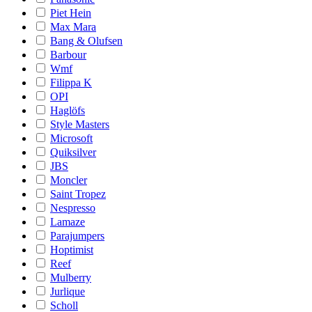
Piet Hein
Max Mara
Bang & Olufsen
Barbour
Wmf
Filippa K
OPI
Haglöfs
Style Masters
Microsoft
Quiksilver
JBS
Moncler
Saint Tropez
Nespresso
Lamaze
Parajumpers
Hoptimist
Reef
Mulberry
Jurlique
Scholl