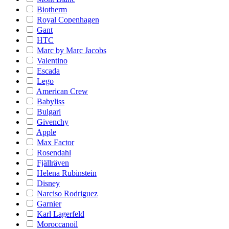
Biotherm
Royal Copenhagen
Gant
HTC
Marc by Marc Jacobs
Valentino
Escada
Lego
American Crew
Babyliss
Bulgari
Givenchy
Apple
Max Factor
Rosendahl
Fjällräven
Helena Rubinstein
Disney
Narciso Rodriguez
Garnier
Karl Lagerfeld
Moroccanoil