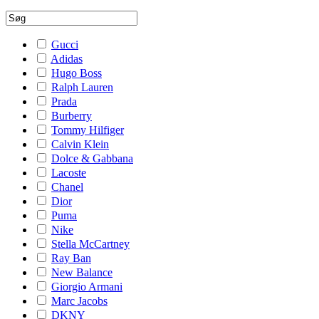
Gucci
Adidas
Hugo Boss
Ralph Lauren
Prada
Burberry
Tommy Hilfiger
Calvin Klein
Dolce & Gabbana
Lacoste
Chanel
Dior
Puma
Nike
Stella McCartney
Ray Ban
New Balance
Giorgio Armani
Marc Jacobs
DKNY