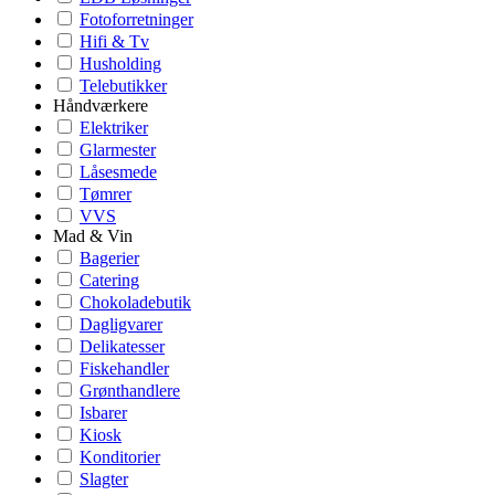
Fotoforretninger
Hifi & Tv
Husholding
Telebutikker
Håndværkere
Elektriker
Glarmester
Låsesmede
Tømrer
VVS
Mad & Vin
Bagerier
Catering
Chokoladebutik
Dagligvarer
Delikatesser
Fiskehandler
Grønthandlere
Isbarer
Kiosk
Konditorier
Slagter