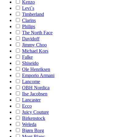
Kenzo
Levi´s
Timberland
Clarins
Philips
The North Face
Davidoff
Jimmy Choo
Michael Kors
Falke
Shiseido
Ole Henriksen
Emporio Armani
Lancome
OBH Nordica
Ilse Jacobsen
Lancaster
Ecco
Juicy Couture
Birkenstock
Weleda
Bjørn Borg
Mont Blanc