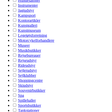
Hundesaloner
Instrumenter
Jagtudstyr
Kampsport
Kontorartikler
Kunstgalleri
Kunstmuseum
Legetøjsforretning
Motorcykelforhandlere
Museer
Musikbutikker
Rejsebureauer
Rejseudstyr
Rideudstyr
Sejlerudstyr
Sejlklubber
Shoppingcentre
Skiudstyr
Souvenirbutikker
Spa
Spillehaller
Sportsbutikker
Tankstationer