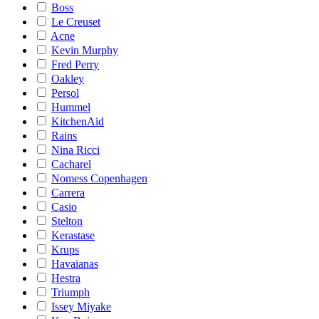
Boss
Le Creuset
Acne
Kevin Murphy
Fred Perry
Oakley
Persol
Hummel
KitchenAid
Rains
Nina Ricci
Cacharel
Nomess Copenhagen
Carrera
Casio
Stelton
Kerastase
Krups
Havaianas
Hestra
Triumph
Issey Miyake