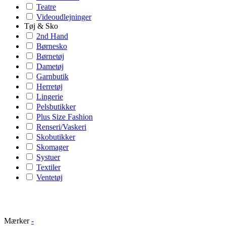
Teatre
Videoudlejninger
Tøj & Sko
2nd Hand
Børnesko
Børnetøj
Dametøj
Garnbutik
Herretøj
Lingerie
Pelsbutikker
Plus Size Fashion
Renseri/Vaskeri
Skobutikker
Skomager
Systuer
Textiler
Ventetøj
Mærker
-