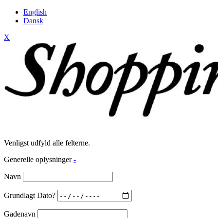
English
Dansk
X
Venligst udfyld alle felterne.
Generelle oplysninger
-
Navn
Grundlagt Dato?
Gadenavn