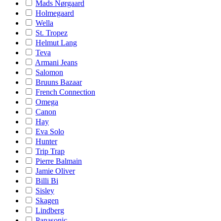
Mads Nørgaard
Holmegaard
Wella
St. Tropez
Helmut Lang
Teva
Armani Jeans
Salomon
Bruuns Bazaar
French Connection
Omega
Canon
Hay
Eva Solo
Hunter
Trip Trap
Pierre Balmain
Jamie Oliver
Billi Bi
Sisley
Skagen
Lindberg
Panasonic