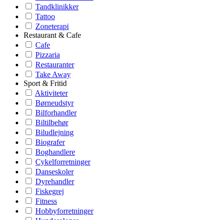
Tandklinikker
Tattoo
Zoneterapi
Restaurant & Cafe
Cafe
Pizzaria
Restauranter
Take Away
Sport & Fritid
Aktiviteter
Børneudstyr
Bilforhandler
Biltilbehør
Biludlejning
Biografer
Boghandlere
Cykelforretninger
Danseskoler
Dyrehandler
Fiskegrej
Fitness
Hobbyforretninger