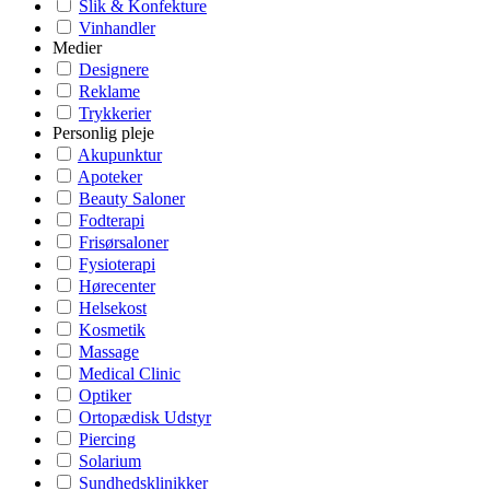
Slik & Konfekture
Vinhandler
Medier
Designere
Reklame
Trykkerier
Personlig pleje
Akupunktur
Apoteker
Beauty Saloner
Fodterapi
Frisørsaloner
Fysioterapi
Hørecenter
Helsekost
Kosmetik
Massage
Medical Clinic
Optiker
Ortopædisk Udstyr
Piercing
Solarium
Sundhedsklinikker