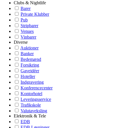
Clubs & Nightlife
Barer
Private Klubber
Pub
Stripbarer
Venues
Vinbarer
Diverse
Auktioner
Banker
Bedemænd
Forsikring
Gaveidéer
Hoteller
Indgravering
Konferencecenter
Kontorhotel
Leveringsservice
Trafikskole
Valutaveksling
Elektronik & Tele
EDB
EDB Løsninger