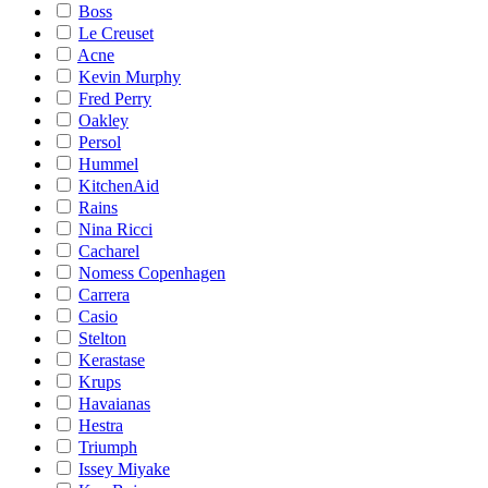
Boss
Le Creuset
Acne
Kevin Murphy
Fred Perry
Oakley
Persol
Hummel
KitchenAid
Rains
Nina Ricci
Cacharel
Nomess Copenhagen
Carrera
Casio
Stelton
Kerastase
Krups
Havaianas
Hestra
Triumph
Issey Miyake