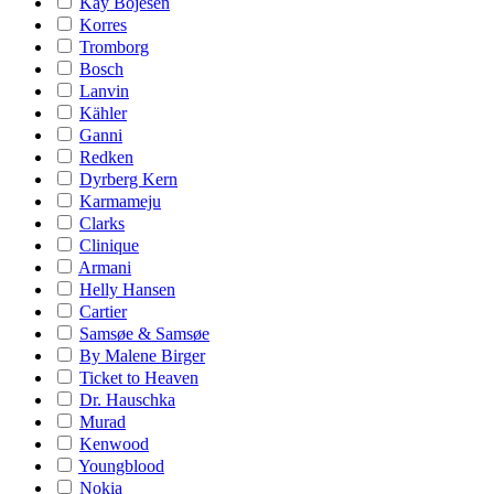
Kay Bojesen
Korres
Tromborg
Bosch
Lanvin
Kähler
Ganni
Redken
Dyrberg Kern
Karmameju
Clarks
Clinique
Armani
Helly Hansen
Cartier
Samsøe & Samsøe
By Malene Birger
Ticket to Heaven
Dr. Hauschka
Murad
Kenwood
Youngblood
Nokia