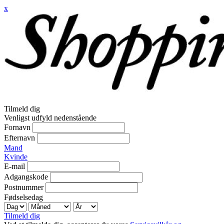
x
Tilmeld dig
Venligst udfyld nedenstående
Fornavn
Efternavn
Mand
Kvinde
E-mail
Adgangskode
Postnummer
Fødselsedag
Tilmeld dig