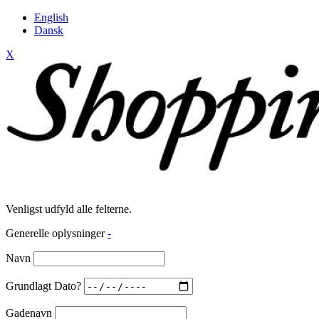
English
Dansk
X
Venligst udfyld alle felterne.
Generelle oplysninger
-
Navn
Grundlagt Dato?
Gadenavn