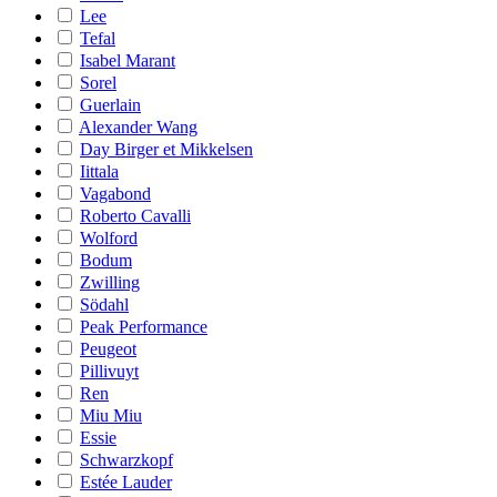
Lee
Tefal
Isabel Marant
Sorel
Guerlain
Alexander Wang
Day Birger et Mikkelsen
Iittala
Vagabond
Roberto Cavalli
Wolford
Bodum
Zwilling
Södahl
Peak Performance
Peugeot
Pillivuyt
Ren
Miu Miu
Essie
Schwarzkopf
Estée Lauder