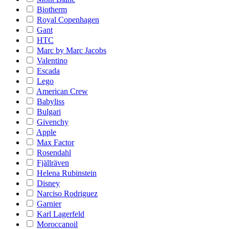
Biotherm
Royal Copenhagen
Gant
HTC
Marc by Marc Jacobs
Valentino
Escada
Lego
American Crew
Babyliss
Bulgari
Givenchy
Apple
Max Factor
Rosendahl
Fjällräven
Helena Rubinstein
Disney
Narciso Rodriguez
Garnier
Karl Lagerfeld
Moroccanoil