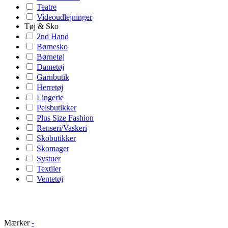
Teatre
Videoudlejninger
Tøj & Sko
2nd Hand
Børnesko
Børnetøj
Dametøj
Garnbutik
Herretøj
Lingerie
Pelsbutikker
Plus Size Fashion
Renseri/Vaskeri
Skobutikker
Skomager
Systuer
Textiler
Ventetøj
Mærker
-