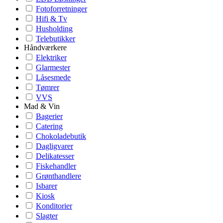
Fotoforretninger
Hifi & Tv
Husholding
Telebutikker
Håndværkere
Elektriker
Glarmester
Låsesmede
Tømrer
VVS
Mad & Vin
Bagerier
Catering
Chokoladebutik
Dagligvarer
Delikatesser
Fiskehandler
Grønthandlere
Isbarer
Kiosk
Konditorier
Slagter