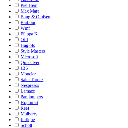
Piet Hein
Max Mara
Bang & Olufsen
Barbour
Wmf
Filippa K
OPI
Haglöfs
Style Masters
Microsoft
Quiksilver
JBS
Moncler
Saint Tropez
Nespresso
Lamaze
Parajumpers
Hoptimist
Reef
Mulberry
Jurlique
Scholl