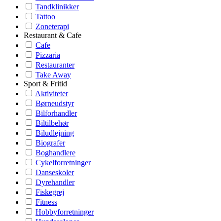
Tandklinikker
Tattoo
Zoneterapi
Restaurant & Cafe
Cafe
Pizzaria
Restauranter
Take Away
Sport & Fritid
Aktiviteter
Børneudstyr
Bilforhandler
Biltilbehør
Biludlejning
Biografer
Boghandlere
Cykelforretninger
Danseskoler
Dyrehandler
Fiskegrej
Fitness
Hobbyforretninger