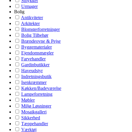
Smykker
Urmager
Bolig
Antikviteter
Arkitekter
Blomsterforretninger
Bolig Tilbehør
Brændeovne & Pejse
Byggematerialer
Ejendomsmægler
Farvehandler
Gardinbutikker
Haveudstyr
Indretningsbutik
Isenkræmmer
Køkken/Badeværelse
Lampeforretning
Møbler
Miljø Løsninger
Mosaikgalleri
Sikkerhed
Tæppehandler
Værktøj