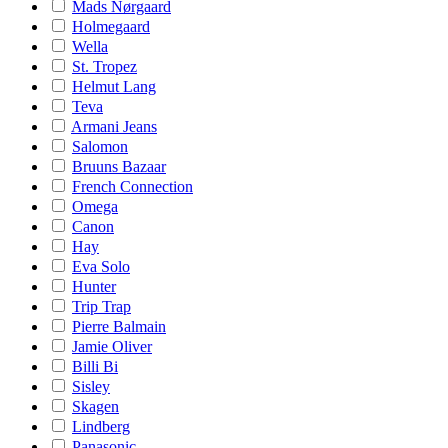
Mads Nørgaard
Holmegaard
Wella
St. Tropez
Helmut Lang
Teva
Armani Jeans
Salomon
Bruuns Bazaar
French Connection
Omega
Canon
Hay
Eva Solo
Hunter
Trip Trap
Pierre Balmain
Jamie Oliver
Billi Bi
Sisley
Skagen
Lindberg
Panasonic