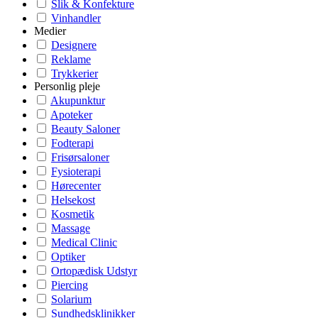
Slik & Konfekture
Vinhandler
Medier
Designere
Reklame
Trykkerier
Personlig pleje
Akupunktur
Apoteker
Beauty Saloner
Fodterapi
Frisørsaloner
Fysioterapi
Hørecenter
Helsekost
Kosmetik
Massage
Medical Clinic
Optiker
Ortopædisk Udstyr
Piercing
Solarium
Sundhedsklinikker