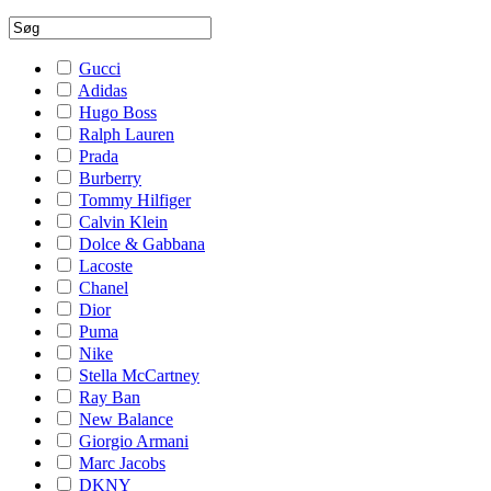
Gucci
Adidas
Hugo Boss
Ralph Lauren
Prada
Burberry
Tommy Hilfiger
Calvin Klein
Dolce & Gabbana
Lacoste
Chanel
Dior
Puma
Nike
Stella McCartney
Ray Ban
New Balance
Giorgio Armani
Marc Jacobs
DKNY