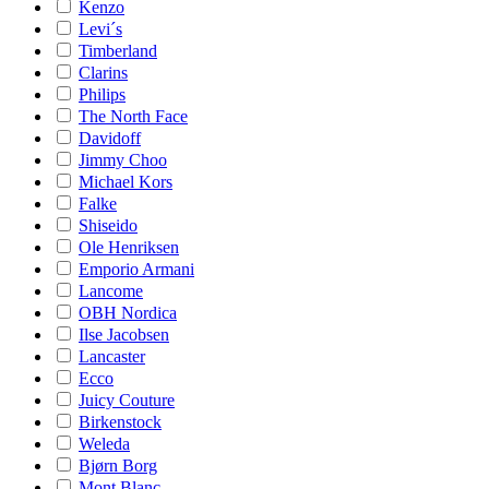
Kenzo
Levi´s
Timberland
Clarins
Philips
The North Face
Davidoff
Jimmy Choo
Michael Kors
Falke
Shiseido
Ole Henriksen
Emporio Armani
Lancome
OBH Nordica
Ilse Jacobsen
Lancaster
Ecco
Juicy Couture
Birkenstock
Weleda
Bjørn Borg
Mont Blanc