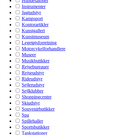
Hundesaloner
Instrumenter
Jagtudstyr
Kampsport
Kontorartikler
Kunstgalleri
Kunstmuseum
Legetøjsforretning
Motorcykelforhandlere
Museer
Musikbutikker
Rejsebureauer
Rejseudstyr
Rideudstyr
Sejlerudstyr
Sejlklubber
Shoppingcentre
Skiudstyr
Souvenirbutikker
Spa
Spillehaller
Sportsbutikker
Tankstationer