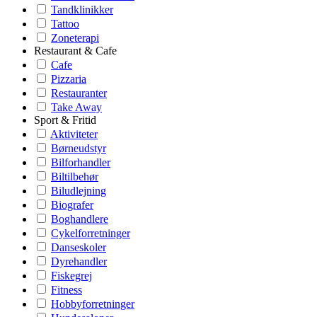
Tandklinikker
Tattoo
Zoneterapi
Restaurant & Cafe
Cafe
Pizzaria
Restauranter
Take Away
Sport & Fritid
Aktiviteter
Børneudstyr
Bilforhandler
Biltilbehør
Biludlejning
Biografer
Boghandlere
Cykelforretninger
Danseskoler
Dyrehandler
Fiskegrej
Fitness
Hobbyforretninger