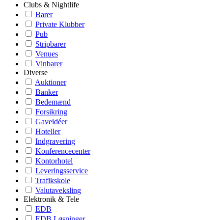
Clubs & Nightlife
Barer
Private Klubber
Pub
Stripbarer
Venues
Vinbarer
Diverse
Auktioner
Banker
Bedemænd
Forsikring
Gaveidéer
Hoteller
Indgravering
Konferencecenter
Kontorhotel
Leveringsservice
Trafikskole
Valutaveksling
Elektronik & Tele
EDB
EDB Løsninger