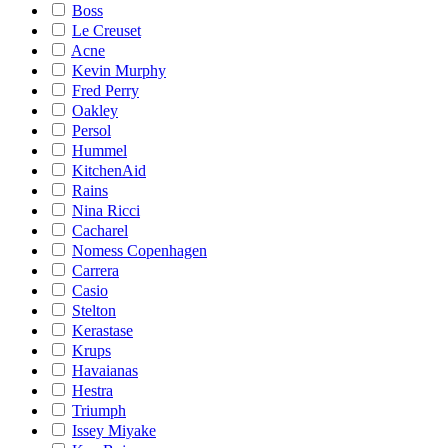
Boss
Le Creuset
Acne
Kevin Murphy
Fred Perry
Oakley
Persol
Hummel
KitchenAid
Rains
Nina Ricci
Cacharel
Nomess Copenhagen
Carrera
Casio
Stelton
Kerastase
Krups
Havaianas
Hestra
Triumph
Issey Miyake