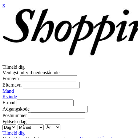
x
Tilmeld dig
Venligst udfyld nedenstående
Fornavn
Efternavn
Mand
Kvinde
E-mail
Adgangskode
Postnummer
Fødselsedag
Tilmeld dig