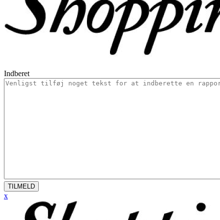
Indberet
TILMELD
x