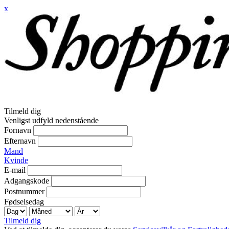
x
Tilmeld dig
Venligst udfyld nedenstående
Fornavn
Efternavn
Mand
Kvinde
E-mail
Adgangskode
Postnummer
Fødselsedag
Tilmeld dig