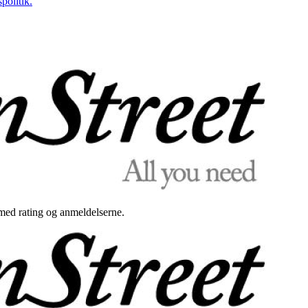
politik.
med rating og anmeldelserne.