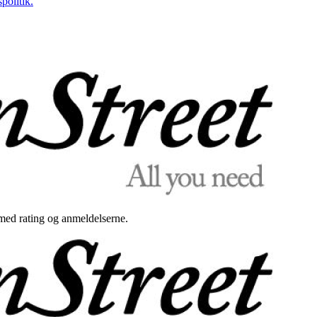
politik.
med rating og anmeldelserne.