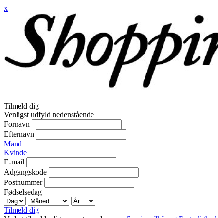
x
Tilmeld dig
Venligst udfyld nedenstående
Fornavn
Efternavn
Mand
Kvinde
E-mail
Adgangskode
Postnummer
Fødselsedag
Tilmeld dig