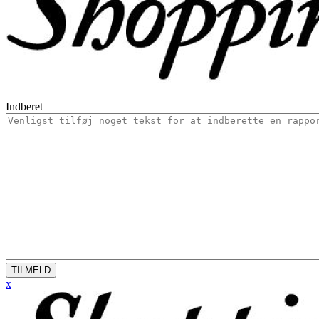
Indberet
TILMELD
x