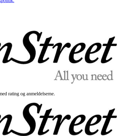
politik.
med rating og anmeldelserne.