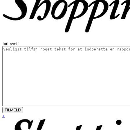
Indberet
TILMELD
x