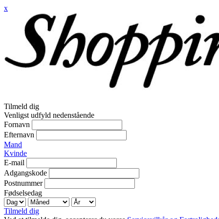
x
Tilmeld dig
Venligst udfyld nedenstående
Fornavn
Efternavn
Mand
Kvinde
E-mail
Adgangskode
Postnummer
Fødselsedag
Tilmeld dig