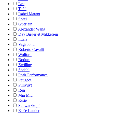
Lee
Tefal
Isabel Marant
Sorel
Guerlain
Alexander Wang
Day Birger et Mikkelsen
Iittala
Vagabond
Roberto Cavalli
Wolford
Bodum
Zwilling
Södahl
Peak Performance
Peugeot
Pillivuyt
Ren
Miu Miu
Essie
Schwarzkopf
Estée Lauder