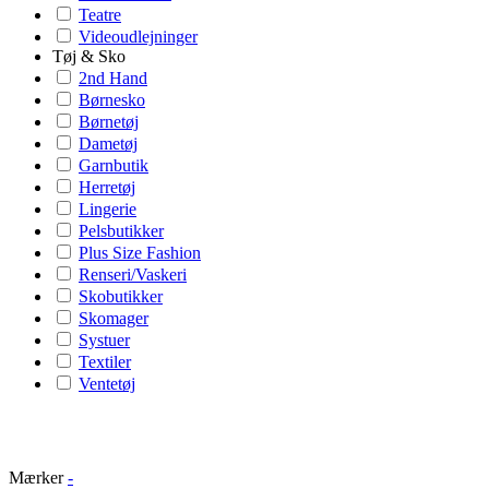
Teatre
Videoudlejninger
Tøj & Sko
2nd Hand
Børnesko
Børnetøj
Dametøj
Garnbutik
Herretøj
Lingerie
Pelsbutikker
Plus Size Fashion
Renseri/Vaskeri
Skobutikker
Skomager
Systuer
Textiler
Ventetøj
Mærker
-