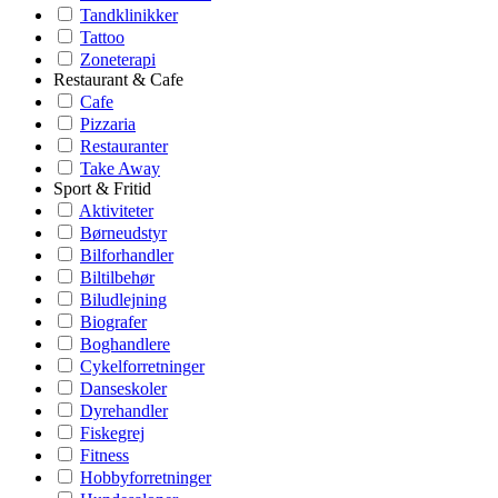
Tandklinikker
Tattoo
Zoneterapi
Restaurant & Cafe
Cafe
Pizzaria
Restauranter
Take Away
Sport & Fritid
Aktiviteter
Børneudstyr
Bilforhandler
Biltilbehør
Biludlejning
Biografer
Boghandlere
Cykelforretninger
Danseskoler
Dyrehandler
Fiskegrej
Fitness
Hobbyforretninger