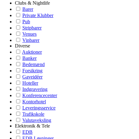
Clubs & Nightlife
Barer
Private Klubber
Pub
Stripbarer
Venues
Vinbarer
Diverse
Auktioner
Banker
Bedemænd
Forsikring
Gaveidéer
Hoteller
Indgravering
Konferencecenter
Kontorhotel
Leveringsservice
Trafikskole
Valutaveksling
Elektronik & Tele
EDB
EDB Løsninger