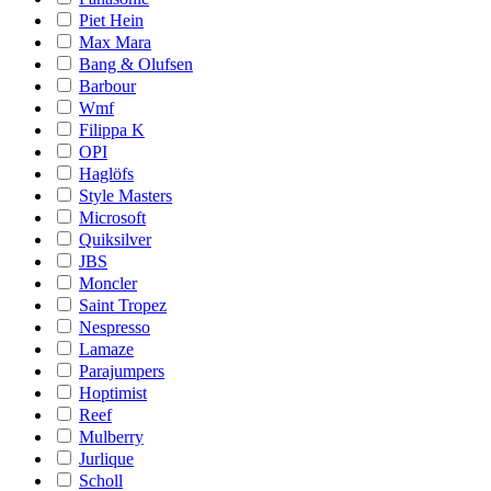
Piet Hein
Max Mara
Bang & Olufsen
Barbour
Wmf
Filippa K
OPI
Haglöfs
Style Masters
Microsoft
Quiksilver
JBS
Moncler
Saint Tropez
Nespresso
Lamaze
Parajumpers
Hoptimist
Reef
Mulberry
Jurlique
Scholl