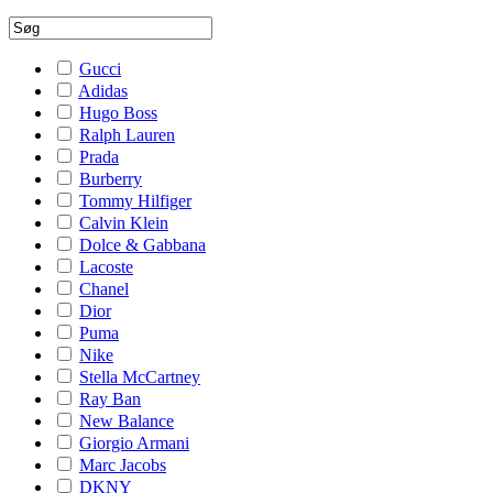
Gucci
Adidas
Hugo Boss
Ralph Lauren
Prada
Burberry
Tommy Hilfiger
Calvin Klein
Dolce & Gabbana
Lacoste
Chanel
Dior
Puma
Nike
Stella McCartney
Ray Ban
New Balance
Giorgio Armani
Marc Jacobs
DKNY