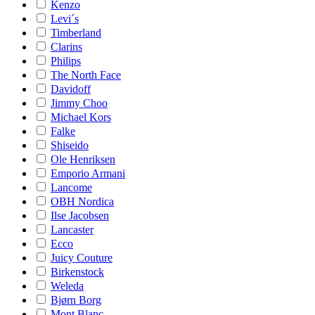
Kenzo
Levi´s
Timberland
Clarins
Philips
The North Face
Davidoff
Jimmy Choo
Michael Kors
Falke
Shiseido
Ole Henriksen
Emporio Armani
Lancome
OBH Nordica
Ilse Jacobsen
Lancaster
Ecco
Juicy Couture
Birkenstock
Weleda
Bjørn Borg
Mont Blanc