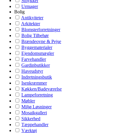
Smykker
Urmager
Bolig
Antikviteter
Arkitekter
Blomsterforretninger
Bolig Tilbehør
Brændeovne & Pejse
Byggematerialer
Ejendomsmægler
Farvehandler
Gardinbutikker
Haveudstyr
Indretningsbutik
Isenkræmmer
Køkken/Badeværelse
Lampeforretning
Møbler
Miljø Løsninger
Mosaikgalleri
Sikkerhed
Tæppehandler
Værktøj