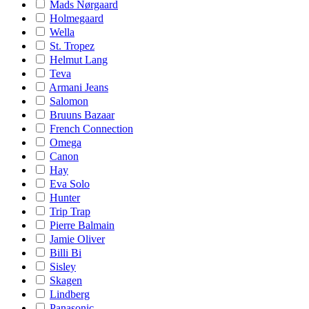
Mads Nørgaard
Holmegaard
Wella
St. Tropez
Helmut Lang
Teva
Armani Jeans
Salomon
Bruuns Bazaar
French Connection
Omega
Canon
Hay
Eva Solo
Hunter
Trip Trap
Pierre Balmain
Jamie Oliver
Billi Bi
Sisley
Skagen
Lindberg
Panasonic