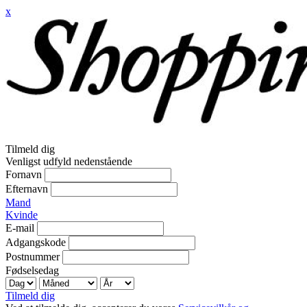
x
Tilmeld dig
Venligst udfyld nedenstående
Fornavn
Efternavn
Mand
Kvinde
E-mail
Adgangskode
Postnummer
Fødselsedag
Tilmeld dig