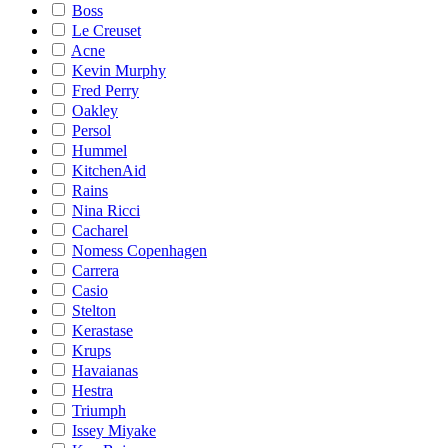
Boss
Le Creuset
Acne
Kevin Murphy
Fred Perry
Oakley
Persol
Hummel
KitchenAid
Rains
Nina Ricci
Cacharel
Nomess Copenhagen
Carrera
Casio
Stelton
Kerastase
Krups
Havaianas
Hestra
Triumph
Issey Miyake