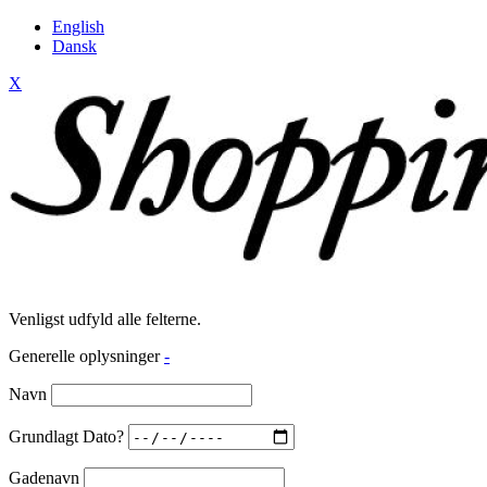
English
Dansk
X
Venligst udfyld alle felterne.
Generelle oplysninger
-
Navn
Grundlagt Dato?
Gadenavn