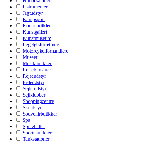
Hundesaloner
Instrumenter
Jagtudstyr
Kampsport
Kontorartikler
Kunstgalleri
Kunstmuseum
Legetøjsforretning
Motorcykelforhandlere
Museer
Musikbutikker
Rejsebureauer
Rejseudstyr
Rideudstyr
Sejlerudstyr
Sejlklubber
Shoppingcentre
Skiudstyr
Souvenirbutikker
Spa
Spillehaller
Sportsbutikker
Tankstationer