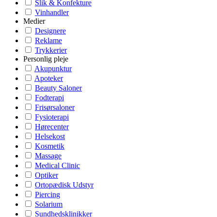
Slik & Konfekture
Vinhandler
Medier
Designere
Reklame
Trykkerier
Personlig pleje
Akupunktur
Apoteker
Beauty Saloner
Fodterapi
Frisørsaloner
Fysioterapi
Hørecenter
Helsekost
Kosmetik
Massage
Medical Clinic
Optiker
Ortopædisk Udstyr
Piercing
Solarium
Sundhedsklinikker