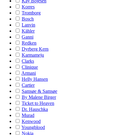
Kay Bojesen
Korres
Tromborg
Bosch
Lanvin
Kähler
Ganni
Redken
Dyrberg Kern
Karmameju
Clarks
Clinique
Armani
Helly Hansen
Cartier
Samsøe & Samsøe
By Malene Birger
Ticket to Heaven
Dr. Hauschka
Murad
Kenwood
Youngblood
Nokia