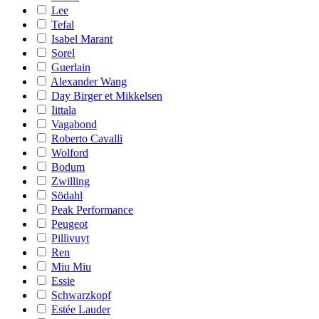
Lee
Tefal
Isabel Marant
Sorel
Guerlain
Alexander Wang
Day Birger et Mikkelsen
Iittala
Vagabond
Roberto Cavalli
Wolford
Bodum
Zwilling
Södahl
Peak Performance
Peugeot
Pillivuyt
Ren
Miu Miu
Essie
Schwarzkopf
Estée Lauder