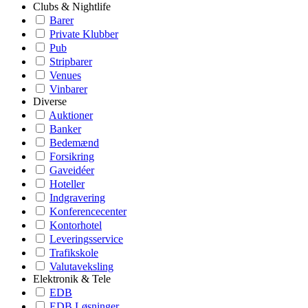
Clubs & Nightlife
Barer
Private Klubber
Pub
Stripbarer
Venues
Vinbarer
Diverse
Auktioner
Banker
Bedemænd
Forsikring
Gaveidéer
Hoteller
Indgravering
Konferencecenter
Kontorhotel
Leveringsservice
Trafikskole
Valutaveksling
Elektronik & Tele
EDB
EDB Løsninger