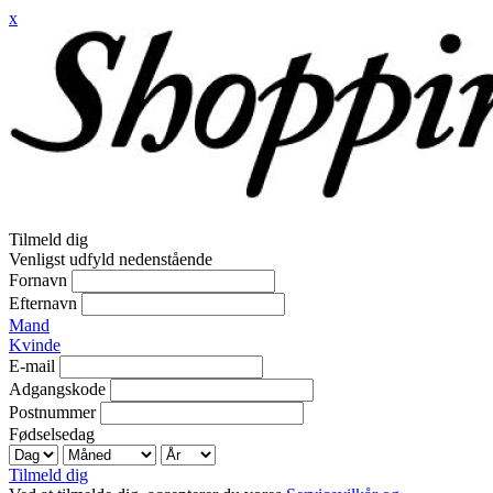
x
Tilmeld dig
Venligst udfyld nedenstående
Fornavn
Efternavn
Mand
Kvinde
E-mail
Adgangskode
Postnummer
Fødselsedag
Tilmeld dig