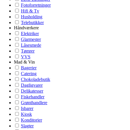
Fotoforretninger
Hifi & Tv
Husholding
Telebutikker
Håndværkere
Elektriker
Glarmester
Låsesmede
Tømrer
VVS
Mad & Vin
Bagerier
Catering
Chokoladebutik
Dagligvarer
Delikatesser
Fiskehandler
Grønthandlere
Isbarer
Kiosk
Konditorier
Slagter