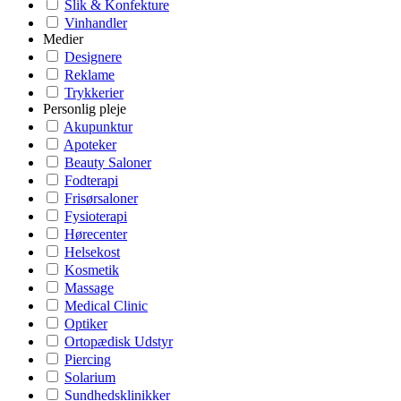
Slik & Konfekture
Vinhandler
Medier
Designere
Reklame
Trykkerier
Personlig pleje
Akupunktur
Apoteker
Beauty Saloner
Fodterapi
Frisørsaloner
Fysioterapi
Hørecenter
Helsekost
Kosmetik
Massage
Medical Clinic
Optiker
Ortopædisk Udstyr
Piercing
Solarium
Sundhedsklinikker