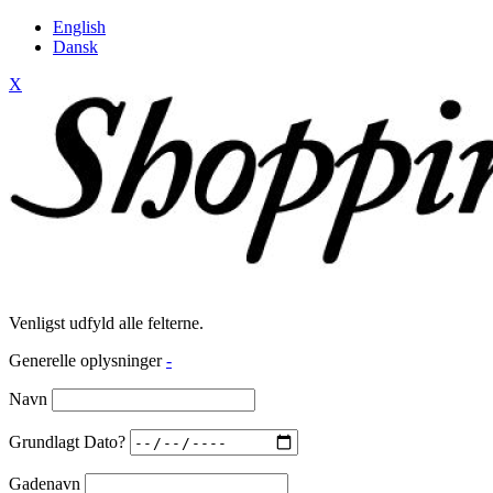
English
Dansk
X
Venligst udfyld alle felterne.
Generelle oplysninger
-
Navn
Grundlagt Dato?
Gadenavn