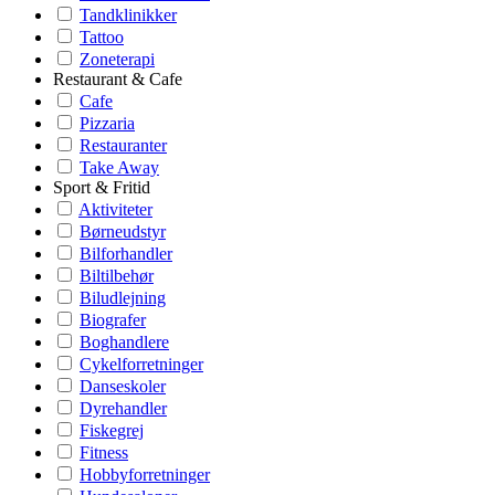
Tandklinikker
Tattoo
Zoneterapi
Restaurant & Cafe
Cafe
Pizzaria
Restauranter
Take Away
Sport & Fritid
Aktiviteter
Børneudstyr
Bilforhandler
Biltilbehør
Biludlejning
Biografer
Boghandlere
Cykelforretninger
Danseskoler
Dyrehandler
Fiskegrej
Fitness
Hobbyforretninger