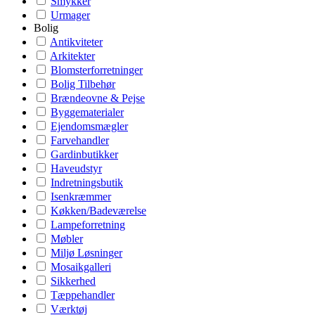
Smykker
Urmager
Bolig
Antikviteter
Arkitekter
Blomsterforretninger
Bolig Tilbehør
Brændeovne & Pejse
Byggematerialer
Ejendomsmægler
Farvehandler
Gardinbutikker
Haveudstyr
Indretningsbutik
Isenkræmmer
Køkken/Badeværelse
Lampeforretning
Møbler
Miljø Løsninger
Mosaikgalleri
Sikkerhed
Tæppehandler
Værktøj