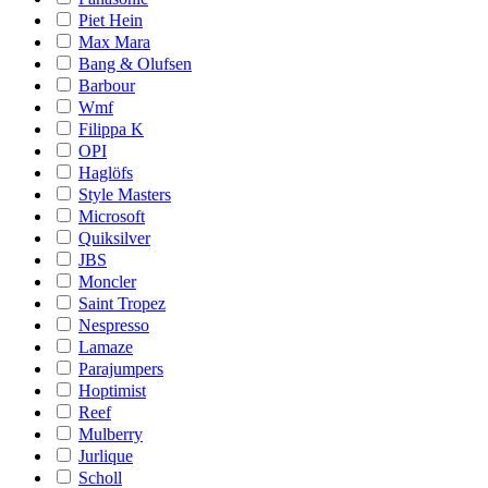
Piet Hein
Max Mara
Bang & Olufsen
Barbour
Wmf
Filippa K
OPI
Haglöfs
Style Masters
Microsoft
Quiksilver
JBS
Moncler
Saint Tropez
Nespresso
Lamaze
Parajumpers
Hoptimist
Reef
Mulberry
Jurlique
Scholl