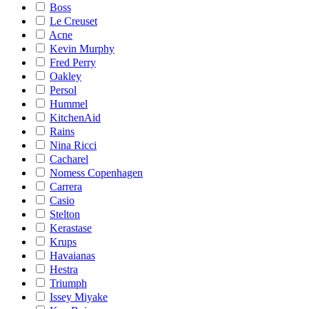
Boss
Le Creuset
Acne
Kevin Murphy
Fred Perry
Oakley
Persol
Hummel
KitchenAid
Rains
Nina Ricci
Cacharel
Nomess Copenhagen
Carrera
Casio
Stelton
Kerastase
Krups
Havaianas
Hestra
Triumph
Issey Miyake