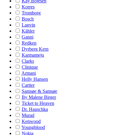
Kay Bojesen
Korres
Tromborg
Bosch
Lanvin
Kähler
Ganni
Redken
Dyrberg Kern
Karmameju
Clarks
Clinique
Armani
Helly Hansen
Cartier
Samsøe & Samsøe
By Malene Birger
Ticket to Heaven
Dr. Hauschka
Murad
Kenwood
Youngblood
Nokia