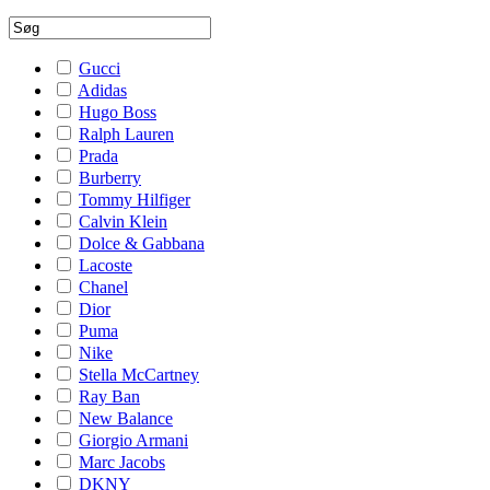
Gucci
Adidas
Hugo Boss
Ralph Lauren
Prada
Burberry
Tommy Hilfiger
Calvin Klein
Dolce & Gabbana
Lacoste
Chanel
Dior
Puma
Nike
Stella McCartney
Ray Ban
New Balance
Giorgio Armani
Marc Jacobs
DKNY