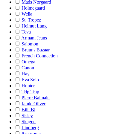
Mads Nørgaard
Holmegaard
Wella
St. Tropez
Helmut Lang
Teva
Armani Jeans
Salomon
Bruuns Bazaar
French Connection
Omega
Canon
Hay
Eva Solo
Hunter
Trip Trap
Pierre Balmain
Jamie Oliver
Billi Bi
Sisley
Skagen
Lindberg
Panasonic