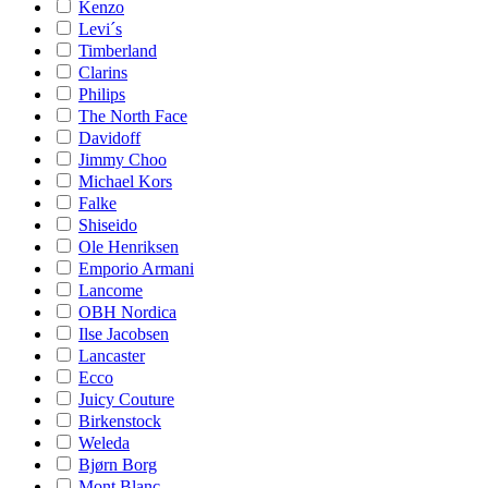
Kenzo
Levi´s
Timberland
Clarins
Philips
The North Face
Davidoff
Jimmy Choo
Michael Kors
Falke
Shiseido
Ole Henriksen
Emporio Armani
Lancome
OBH Nordica
Ilse Jacobsen
Lancaster
Ecco
Juicy Couture
Birkenstock
Weleda
Bjørn Borg
Mont Blanc