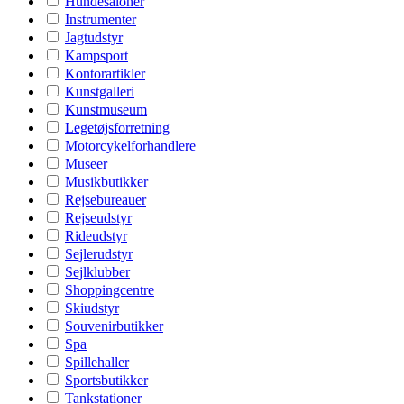
Hundesaloner
Instrumenter
Jagtudstyr
Kampsport
Kontorartikler
Kunstgalleri
Kunstmuseum
Legetøjsforretning
Motorcykelforhandlere
Museer
Musikbutikker
Rejsebureauer
Rejseudstyr
Rideudstyr
Sejlerudstyr
Sejlklubber
Shoppingcentre
Skiudstyr
Souvenirbutikker
Spa
Spillehaller
Sportsbutikker
Tankstationer