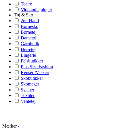
Teatre
Videoudlejninger
Tøj & Sko
2nd Hand
Børnesko
Børnetøj
Dametøj
Garnbutik
Herretøj
Lingerie
Pelsbutikker
Plus Size Fashion
Renseri/Vaskeri
Skobutikker
Skomager
Systuer
Textiler
Ventetøj
Mærker
-