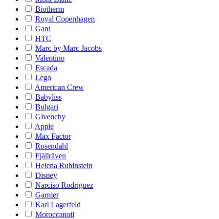
Biotherm
Royal Copenhagen
Gant
HTC
Marc by Marc Jacobs
Valentino
Escada
Lego
American Crew
Babyliss
Bulgari
Givenchy
Apple
Max Factor
Rosendahl
Fjällräven
Helena Rubinstein
Disney
Narciso Rodriguez
Garnier
Karl Lagerfeld
Moroccanoil