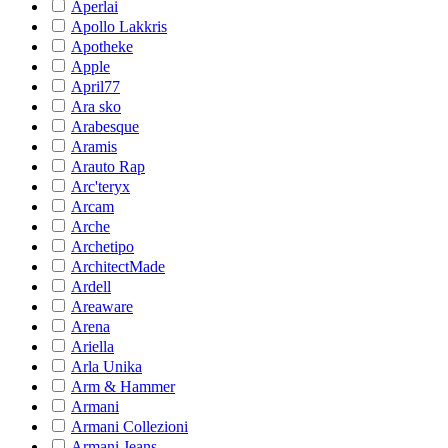
Aperlai
Apollo Lakkris
Apotheke
Apple
April77
Ara sko
Arabesque
Aramis
Arauto Rap
Arc'teryx
Arcam
Arche
Archetipo
ArchitectMade
Ardell
Areaware
Arena
Ariella
Arla Unika
Arm & Hammer
Armani
Armani Collezioni
Armani Jeans