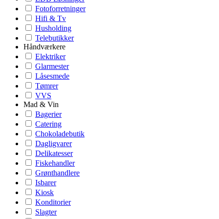
Fotoforretninger
Hifi & Tv
Husholding
Telebutikker
Håndværkere
Elektriker
Glarmester
Låsesmede
Tømrer
VVS
Mad & Vin
Bagerier
Catering
Chokoladebutik
Dagligvarer
Delikatesser
Fiskehandler
Grønthandlere
Isbarer
Kiosk
Konditorier
Slagter