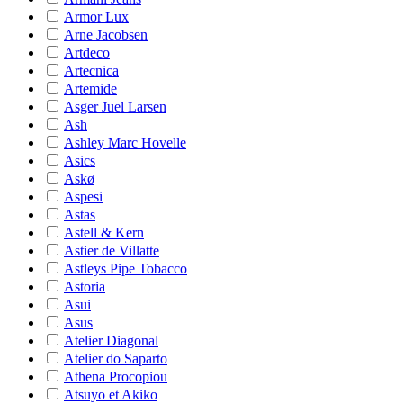
Armor Lux
Arne Jacobsen
Artdeco
Artecnica
Artemide
Asger Juel Larsen
Ash
Ashley Marc Hovelle
Asics
Askø
Aspesi
Astas
Astell & Kern
Astier de Villatte
Astleys Pipe Tobacco
Astoria
Asui
Asus
Atelier Diagonal
Atelier do Saparto
Athena Procopiou
Atsuyo et Akiko