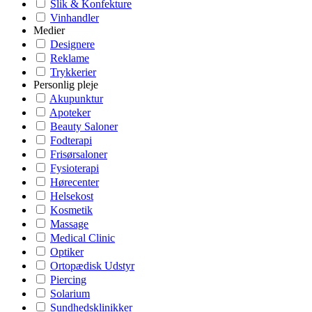
Slik & Konfekture
Vinhandler
Medier
Designere
Reklame
Trykkerier
Personlig pleje
Akupunktur
Apoteker
Beauty Saloner
Fodterapi
Frisørsaloner
Fysioterapi
Hørecenter
Helsekost
Kosmetik
Massage
Medical Clinic
Optiker
Ortopædisk Udstyr
Piercing
Solarium
Sundhedsklinikker