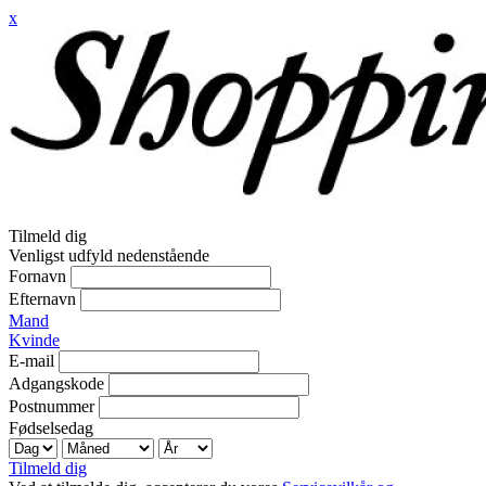
x
Tilmeld dig
Venligst udfyld nedenstående
Fornavn
Efternavn
Mand
Kvinde
E-mail
Adgangskode
Postnummer
Fødselsedag
Tilmeld dig