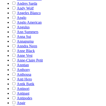
Andres Sarda
Andy Wolf
Angeles Blanco
Anglo
Anglo American
Angulus
Ann Summers
Anna Sui
Annapurna
Anndra Neen
Anne Black
Anne Vest
Anne-Claire Petit
Anntian
Anthony
Anthousa
Anti Hero
Antik Batik
Antinori
Antipast
Antipodes
Apair