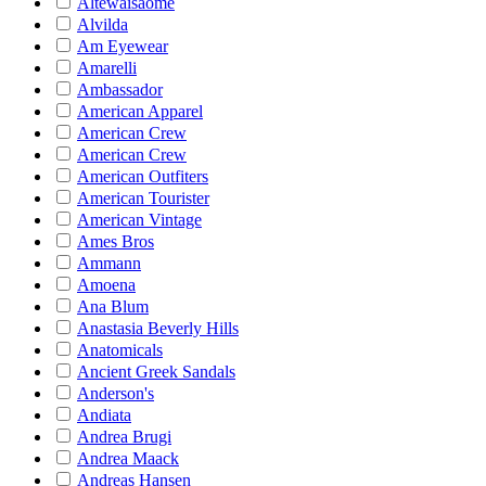
Altewaisaome
Alvilda
Am Eyewear
Amarelli
Ambassador
American Apparel
American Crew
American Crew
American Outfiters
American Tourister
American Vintage
Ames Bros
Ammann
Amoena
Ana Blum
Anastasia Beverly Hills
Anatomicals
Ancient Greek Sandals
Anderson's
Andiata
Andrea Brugi
Andrea Maack
Andreas Hansen