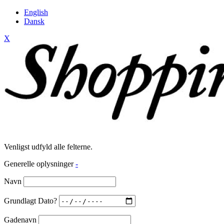
English
Dansk
X
Venligst udfyld alle felterne.
Generelle oplysninger
-
Navn
Grundlagt Dato?
Gadenavn