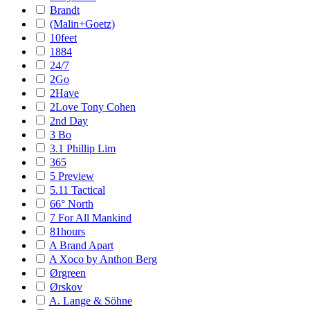
Brandt
(Malin+Goetz)
10feet
1884
24/7
2Go
2Have
2Love Tony Cohen
2nd Day
3 Bo
3.1 Phillip Lim
365
5 Preview
5.11 Tactical
66° North
7 For All Mankind
81hours
A Brand Apart
A Xoco by Anthon Berg
Ørgreen
Ørskov
A. Lange & Söhne