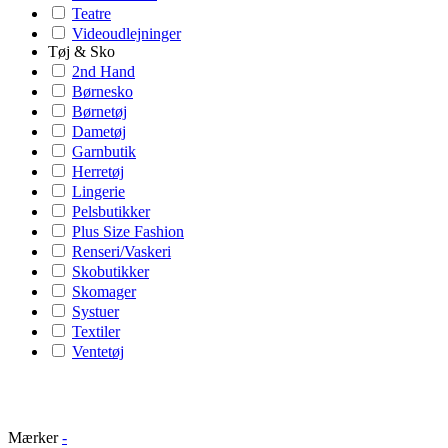
Teatre
Videoudlejninger
Tøj & Sko
2nd Hand
Børnesko
Børnetøj
Dametøj
Garnbutik
Herretøj
Lingerie
Pelsbutikker
Plus Size Fashion
Renseri/Vaskeri
Skobutikker
Skomager
Systuer
Textiler
Ventetøj
Mærker
-