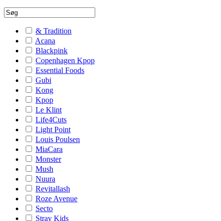
& Tradition
Acana
Blackpink
Copenhagen Kpop
Essential Foods
Gubi
Kong
Kpop
Le Klint
Life4Cuts
Light Point
Louis Poulsen
MiaCara
Monster
Mush
Nuura
Revitallash
Roze Avenue
Secto
Stray Kids