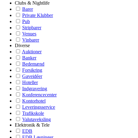
Clubs & Nightlife
Barer
Private Klubber
Pub
Stripbarer
Venues
Vinbarer
Diverse
Auktioner
Banker
Bedemænd
Forsikring
Gaveidéer
Hoteller
Indgravering
Konferencecenter
Kontorhotel
Leveringsservice
Trafikskole
Valutaveksling
Elektronik & Tele
EDB
EDB Løsninger