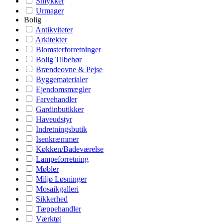
Smykker
Urmager
Bolig
Antikviteter
Arkitekter
Blomsterforretninger
Bolig Tilbehør
Brændeovne & Pejse
Byggematerialer
Ejendomsmægler
Farvehandler
Gardinbutikker
Haveudstyr
Indretningsbutik
Isenkræmmer
Køkken/Badeværelse
Lampeforretning
Møbler
Miljø Løsninger
Mosaikgalleri
Sikkerhed
Tæppehandler
Værktøj