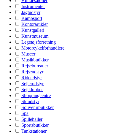
Hundesaloner
Instrumenter
Jagtudstyr
Kampsport
Kontorartikler
Kunstgalleri
Kunstmuseum
Legetøjsforretning
Motorcykelforhandlere
Museer
Musikbutikker
Rejsebureauer
Rejseudstyr
Rideudstyr
Sejlerudstyr
Sejlklubber
Shoppingcentre
Skiudstyr
Souvenirbutikker
Spa
Spillehaller
Sportsbutikker
Tankstationer