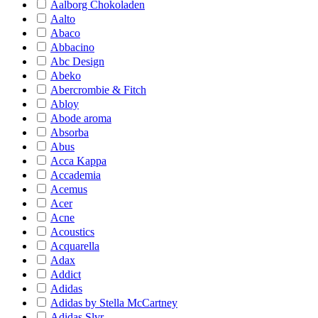
Aalborg Chokoladen
Aalto
Abaco
Abbacino
Abc Design
Abeko
Abercrombie & Fitch
Abloy
Abode aroma
Absorba
Abus
Acca Kappa
Accademia
Acemus
Acer
Acne
Acoustics
Acquarella
Adax
Addict
Adidas
Adidas by Stella McCartney
Adidas Slvr