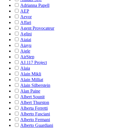
Adrianna Papell
AEP
Aevor
Affari
Agent Provocateur
Aglini
Aiaiai
Aiayu
Aigle
AirStep
AJ.117 Project
Alaia
Alain Mikli
Alain Milliat
Alain Silberstein
Alan Paine
Albert Sounit
Albert Thurston
Alberta Ferretti
Alberto Fasciani
Alberto Fermani
Alberto Guardiani