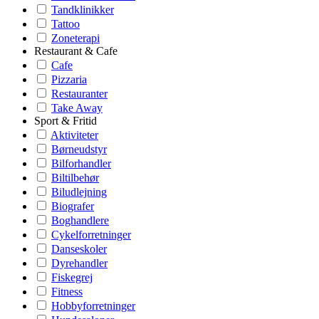
Tandklinikker
Tattoo
Zoneterapi
Restaurant & Cafe
Cafe
Pizzaria
Restauranter
Take Away
Sport & Fritid
Aktiviteter
Børneudstyr
Bilforhandler
Biltilbehør
Biludlejning
Biografer
Boghandlere
Cykelforretninger
Danseskoler
Dyrehandler
Fiskegrej
Fitness
Hobbyforretninger