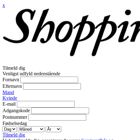
x
Tilmeld dig
Venligst udfyld nedenstående
Fornavn
Efternavn
Mand
Kvinde
E-mail
Adgangskode
Postnummer
Fødselsedag
Tilmeld dig