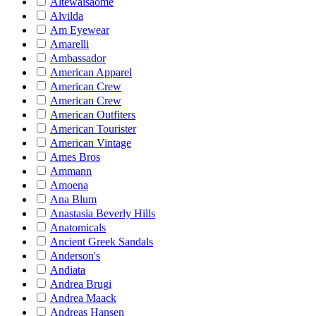
Altewaisaome
Alvilda
Am Eyewear
Amarelli
Ambassador
American Apparel
American Crew
American Crew
American Outfiters
American Tourister
American Vintage
Ames Bros
Ammann
Amoena
Ana Blum
Anastasia Beverly Hills
Anatomicals
Ancient Greek Sandals
Anderson's
Andiata
Andrea Brugi
Andrea Maack
Andreas Hansen