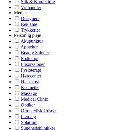
Slik & Konfekture
Vinhandler
Medier
Designere
Reklame
Trykkerier
Personlig pleje
Akupunktur
Apoteker
Beauty Saloner
Fodterapi
Frisørsaloner
Fysioterapi
Hørecenter
Helsekost
Kosmetik
Massage
Medical Clinic
Optiker
Ortopædisk Udstyr
Piercing
Solarium
Sundhedsklinikker