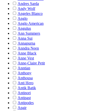
Andres Sarda
Andy Wolf
Angeles Blanco
Anglo
Anglo American
Angulus
Ann Summers
Anna Sui
Annapurna
Anndra Neen
Anne Black
Anne Vest
Anne-Claire Petit
Anntian
Anthony
Anthousa
Anti Hero
Antik Batik
Antinori
Antipast
Antipodes
Apair