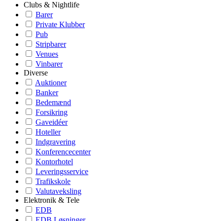
Clubs & Nightlife
Barer
Private Klubber
Pub
Stripbarer
Venues
Vinbarer
Diverse
Auktioner
Banker
Bedemænd
Forsikring
Gaveidéer
Hoteller
Indgravering
Konferencecenter
Kontorhotel
Leveringsservice
Trafikskole
Valutaveksling
Elektronik & Tele
EDB
EDB Løsninger