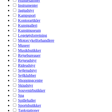
Hundesaloner
Instrumenter
Jagtudstyr
Kampsport
Kontorartikler
Kunstgalleri
Kunstmuseum
Legetøjsforretning
Motorcykelforhandlere
Museer
Musikbutikker
Rejsebureauer
Rejseudstyr
Rideudstyr
Sejlerudstyr
Sejlklubber
Shoppingcentre
Skiudstyr
Souvenirbutikker
Spa
Spillehaller
Sportsbutikker
Tankstationer