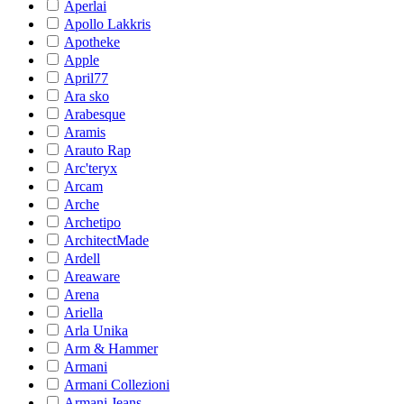
Aperlai
Apollo Lakkris
Apotheke
Apple
April77
Ara sko
Arabesque
Aramis
Arauto Rap
Arc'teryx
Arcam
Arche
Archetipo
ArchitectMade
Ardell
Areaware
Arena
Ariella
Arla Unika
Arm & Hammer
Armani
Armani Collezioni
Armani Jeans