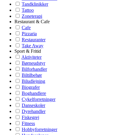
Tandklinikker
Tattoo
Zoneterapi
Restaurant & Cafe
Cafe
Pizzaria
Restauranter
Take Away
Sport & Fritid
Aktiviteter
Børneudstyr
Bilforhandler
Biltilbehør
Biludlejning
Biografer
Boghandlere
Cykelforretninger
Danseskoler
Dyrehandler
Fiskegrej
Fitness
Hobbyforretninger