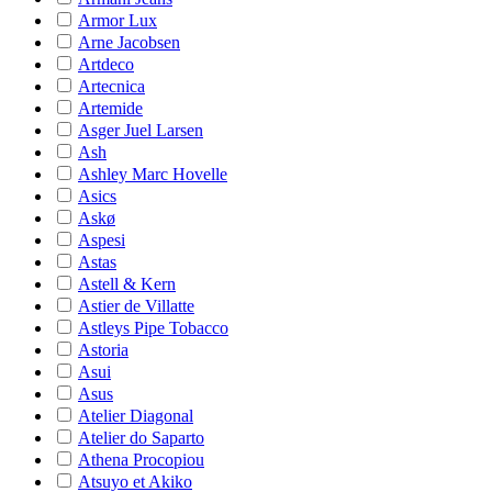
Armor Lux
Arne Jacobsen
Artdeco
Artecnica
Artemide
Asger Juel Larsen
Ash
Ashley Marc Hovelle
Asics
Askø
Aspesi
Astas
Astell & Kern
Astier de Villatte
Astleys Pipe Tobacco
Astoria
Asui
Asus
Atelier Diagonal
Atelier do Saparto
Athena Procopiou
Atsuyo et Akiko