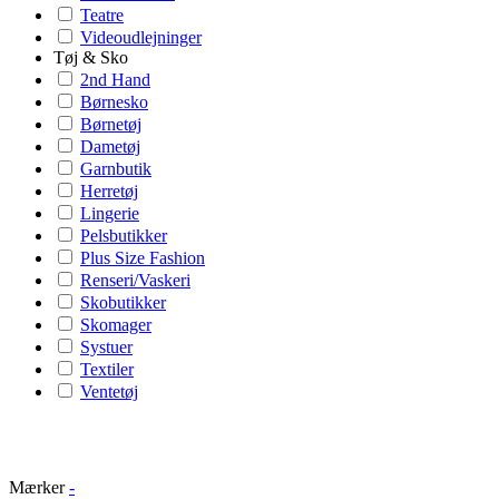
Teatre
Videoudlejninger
Tøj & Sko
2nd Hand
Børnesko
Børnetøj
Dametøj
Garnbutik
Herretøj
Lingerie
Pelsbutikker
Plus Size Fashion
Renseri/Vaskeri
Skobutikker
Skomager
Systuer
Textiler
Ventetøj
Mærker
-