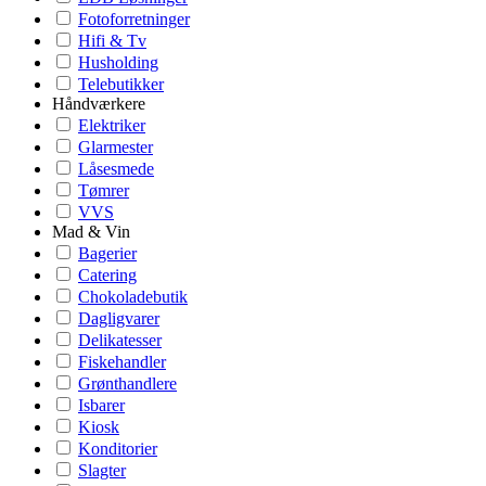
Fotoforretninger
Hifi & Tv
Husholding
Telebutikker
Håndværkere
Elektriker
Glarmester
Låsesmede
Tømrer
VVS
Mad & Vin
Bagerier
Catering
Chokoladebutik
Dagligvarer
Delikatesser
Fiskehandler
Grønthandlere
Isbarer
Kiosk
Konditorier
Slagter