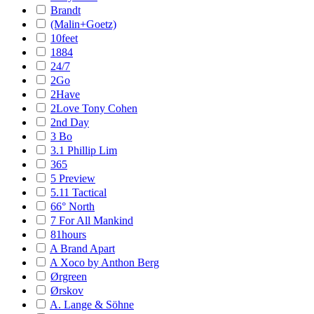
Brandt
(Malin+Goetz)
10feet
1884
24/7
2Go
2Have
2Love Tony Cohen
2nd Day
3 Bo
3.1 Phillip Lim
365
5 Preview
5.11 Tactical
66° North
7 For All Mankind
81hours
A Brand Apart
A Xoco by Anthon Berg
Ørgreen
Ørskov
A. Lange & Söhne