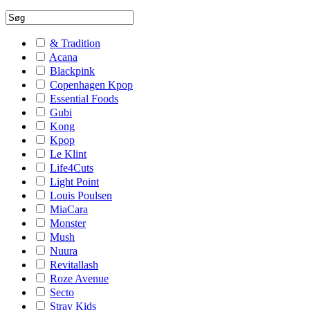
& Tradition
Acana
Blackpink
Copenhagen Kpop
Essential Foods
Gubi
Kong
Kpop
Le Klint
Life4Cuts
Light Point
Louis Poulsen
MiaCara
Monster
Mush
Nuura
Revitallash
Roze Avenue
Secto
Stray Kids