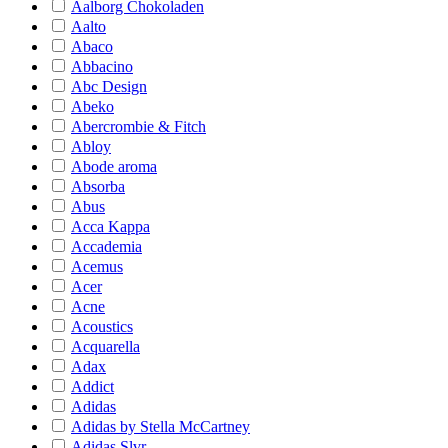
Aalborg Chokoladen
Aalto
Abaco
Abbacino
Abc Design
Abeko
Abercrombie & Fitch
Abloy
Abode aroma
Absorba
Abus
Acca Kappa
Accademia
Acemus
Acer
Acne
Acoustics
Acquarella
Adax
Addict
Adidas
Adidas by Stella McCartney
Adidas Slvr