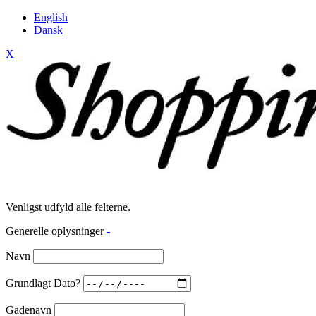
English
Dansk
X
Venligst udfyld alle felterne.
Generelle oplysninger
-
Navn
Grundlagt Dato?
Gadenavn