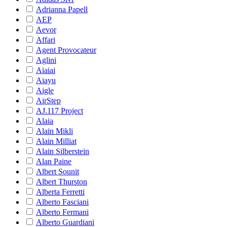
Adrianna Papell
AEP
Aevor
Affari
Agent Provocateur
Aglini
Aiaiai
Aiayu
Aigle
AirStep
AJ.117 Project
Alaia
Alain Mikli
Alain Milliat
Alain Silberstein
Alan Paine
Albert Sounit
Albert Thurston
Alberta Ferretti
Alberto Fasciani
Alberto Fermani
Alberto Guardiani