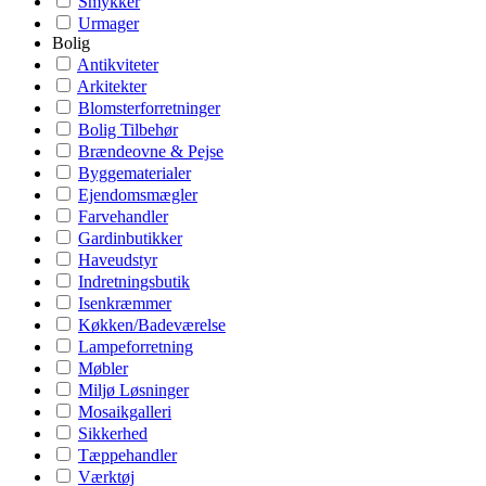
Smykker
Urmager
Bolig
Antikviteter
Arkitekter
Blomsterforretninger
Bolig Tilbehør
Brændeovne & Pejse
Byggematerialer
Ejendomsmægler
Farvehandler
Gardinbutikker
Haveudstyr
Indretningsbutik
Isenkræmmer
Køkken/Badeværelse
Lampeforretning
Møbler
Miljø Løsninger
Mosaikgalleri
Sikkerhed
Tæppehandler
Værktøj