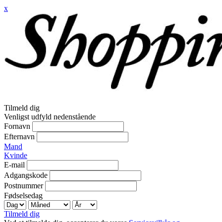
x
Tilmeld dig
Venligst udfyld nedenstående
Fornavn
Efternavn
Mand
Kvinde
E-mail
Adgangskode
Postnummer
Fødselsedag
Tilmeld dig