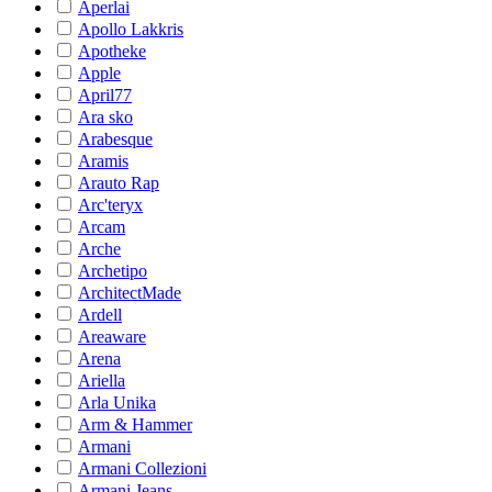
Aperlai
Apollo Lakkris
Apotheke
Apple
April77
Ara sko
Arabesque
Aramis
Arauto Rap
Arc'teryx
Arcam
Arche
Archetipo
ArchitectMade
Ardell
Areaware
Arena
Ariella
Arla Unika
Arm & Hammer
Armani
Armani Collezioni
Armani Jeans