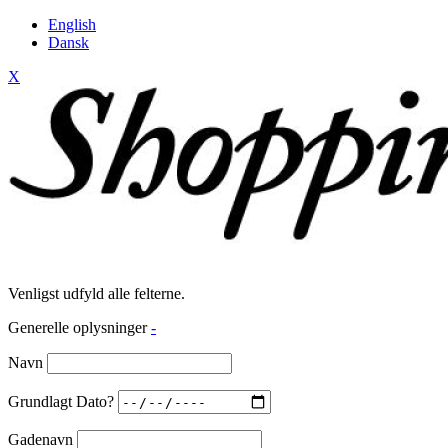
English
Dansk
X
Venligst udfyld alle felterne.
Generelle oplysninger
-
Navn
Grundlagt Dato?
Gadenavn