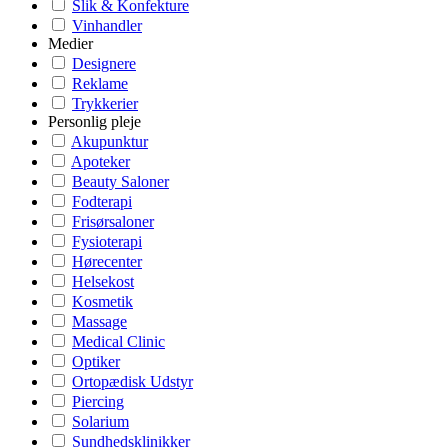
Slik & Konfekture
Vinhandler
Medier
Designere
Reklame
Trykkerier
Personlig pleje
Akupunktur
Apoteker
Beauty Saloner
Fodterapi
Frisørsaloner
Fysioterapi
Hørecenter
Helsekost
Kosmetik
Massage
Medical Clinic
Optiker
Ortopædisk Udstyr
Piercing
Solarium
Sundhedsklinikker