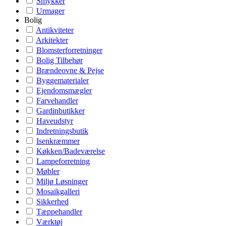
Smykker
Urmager
Bolig
Antikviteter
Arkitekter
Blomsterforretninger
Bolig Tilbehør
Brændeovne & Pejse
Byggematerialer
Ejendomsmægler
Farvehandler
Gardinbutikker
Haveudstyr
Indretningsbutik
Isenkræmmer
Køkken/Badeværelse
Lampeforretning
Møbler
Miljø Løsninger
Mosaikgalleri
Sikkerhed
Tæppehandler
Værktøj