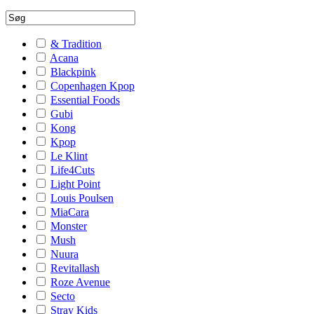
& Tradition
Acana
Blackpink
Copenhagen Kpop
Essential Foods
Gubi
Kong
Kpop
Le Klint
Life4Cuts
Light Point
Louis Poulsen
MiaCara
Monster
Mush
Nuura
Revitallash
Roze Avenue
Secto
Stray Kids