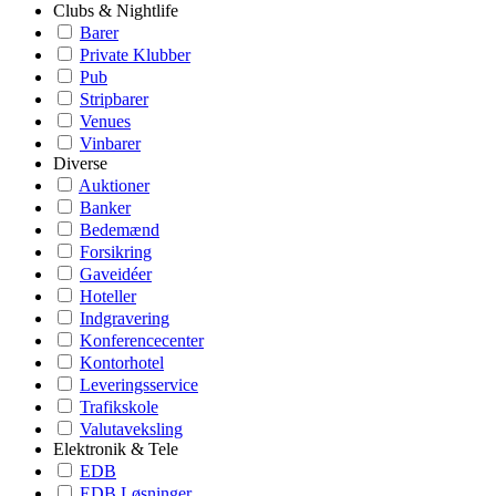
Clubs & Nightlife
Barer
Private Klubber
Pub
Stripbarer
Venues
Vinbarer
Diverse
Auktioner
Banker
Bedemænd
Forsikring
Gaveidéer
Hoteller
Indgravering
Konferencecenter
Kontorhotel
Leveringsservice
Trafikskole
Valutaveksling
Elektronik & Tele
EDB
EDB Løsninger