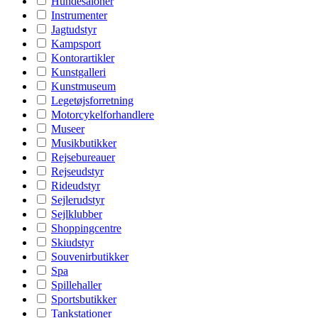
Hundesaloner
Instrumenter
Jagtudstyr
Kampsport
Kontorartikler
Kunstgalleri
Kunstmuseum
Legetøjsforretning
Motorcykelforhandlere
Museer
Musikbutikker
Rejsebureauer
Rejseudstyr
Rideudstyr
Sejlerudstyr
Sejlklubber
Shoppingcentre
Skiudstyr
Souvenirbutikker
Spa
Spillehaller
Sportsbutikker
Tankstationer