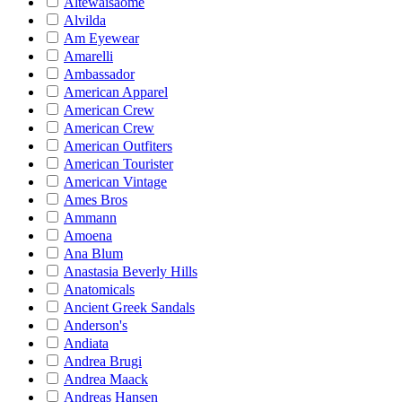
Altewaisaome
Alvilda
Am Eyewear
Amarelli
Ambassador
American Apparel
American Crew
American Crew
American Outfiters
American Tourister
American Vintage
Ames Bros
Ammann
Amoena
Ana Blum
Anastasia Beverly Hills
Anatomicals
Ancient Greek Sandals
Anderson's
Andiata
Andrea Brugi
Andrea Maack
Andreas Hansen