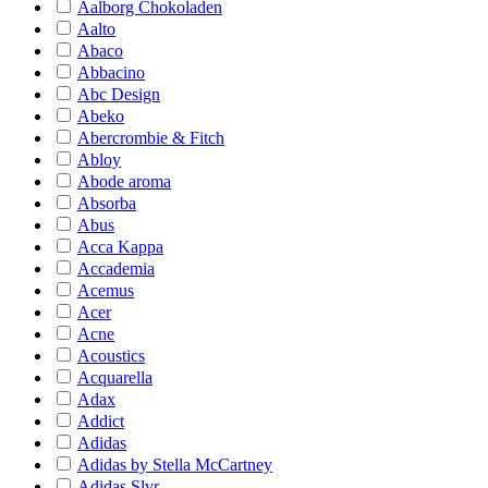
Aalborg Chokoladen
Aalto
Abaco
Abbacino
Abc Design
Abeko
Abercrombie & Fitch
Abloy
Abode aroma
Absorba
Abus
Acca Kappa
Accademia
Acemus
Acer
Acne
Acoustics
Acquarella
Adax
Addict
Adidas
Adidas by Stella McCartney
Adidas Slvr