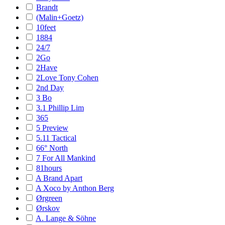
Brandt
(Malin+Goetz)
10feet
1884
24/7
2Go
2Have
2Love Tony Cohen
2nd Day
3 Bo
3.1 Phillip Lim
365
5 Preview
5.11 Tactical
66° North
7 For All Mankind
81hours
A Brand Apart
A Xoco by Anthon Berg
Ørgreen
Ørskov
A. Lange & Söhne