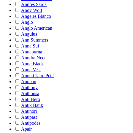
Andres Sarda
Andy Wolf
Angeles Blanco
Anglo
Anglo American
Angulus
Ann Summers
Anna Sui
Annapurna
Anndra Neen
Anne Black
Anne Vest
Anne-Claire Petit
Anntian
Anthony
Anthousa
Anti Hero
Antik Batik
Antinori
Antipast
Antipodes
Apair