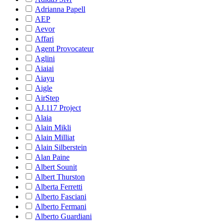
Adrianna Papell
AEP
Aevor
Affari
Agent Provocateur
Aglini
Aiaiai
Aiayu
Aigle
AirStep
AJ.117 Project
Alaia
Alain Mikli
Alain Milliat
Alain Silberstein
Alan Paine
Albert Sounit
Albert Thurston
Alberta Ferretti
Alberto Fasciani
Alberto Fermani
Alberto Guardiani