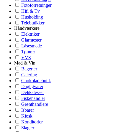
Fotoforretninger
Hifi & Tv
Husholding
Telebutikker
Håndværkere
Elektriker
Glarmester
Låsesmede
Tømrer
VVS
Mad & Vin
Bagerier
Catering
Chokoladebutik
Dagligvarer
Delikatesser
Fiskehandler
Grønthandlere
Isbarer
Kiosk
Konditorier
Slagter