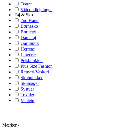
Teatre
Videoudlejninger
Tøj & Sko
2nd Hand
Børnesko
Børnetøj
Dametøj
Garnbutik
Herretøj
Lingerie
Pelsbutikker
Plus Size Fashion
Renseri/Vaskeri
Skobutikker
Skomager
Systuer
Textiler
Ventetøj
Mærker
-