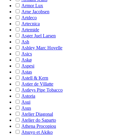
Armor Lux
Arne Jacobsen
Artdeco
Artecnica
Artemide
Asger Juel Larsen
Ash
Ashley Marc Hovelle
Asics
Askø
Aspesi
Astas
Astell & Kern
Astier de Villatte
Astleys Pipe Tobacco
Astoria
Asui
Asus
Atelier Diagonal
Atelier do Saparto
Athena Procopiou
Atsuyo et Akiko