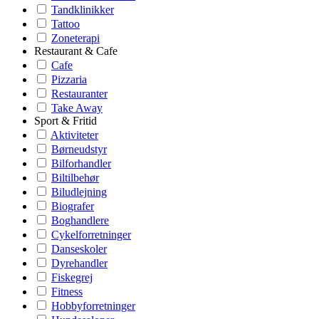
Tandklinikker
Tattoo
Zoneterapi
Restaurant & Cafe
Cafe
Pizzaria
Restauranter
Take Away
Sport & Fritid
Aktiviteter
Børneudstyr
Bilforhandler
Biltilbehør
Biludlejning
Biografer
Boghandlere
Cykelforretninger
Danseskoler
Dyrehandler
Fiskegrej
Fitness
Hobbyforretninger