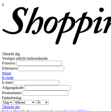
x
Tilmeld dig
Venligst udfyld nedenstående
Fornavn
Efternavn
Mand
Kvinde
E-mail
Adgangskode
Postnummer
Fødselsedag
Tilmeld dig