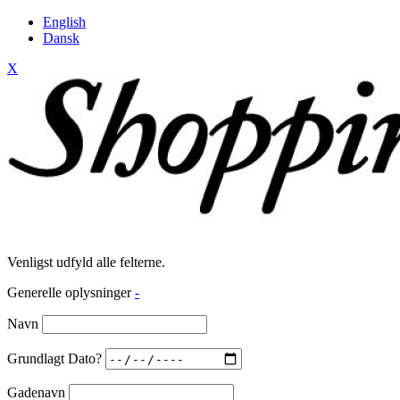
English
Dansk
X
Venligst udfyld alle felterne.
Generelle oplysninger
-
Navn
Grundlagt Dato?
Gadenavn