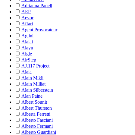
Adrianna Papell
AEP
Aevor
Affari
Agent Provocateur
Aglini
Aiaiai
Aiayu
Aigle
AirStep
AJ.117 Project
Alaia
Alain Mikli
Alain Milliat
Alain Silberstein
Alan Paine
Albert Sounit
Albert Thurston
Alberta Ferretti
Alberto Fasciani
Alberto Fermani
Alberto Guardiani