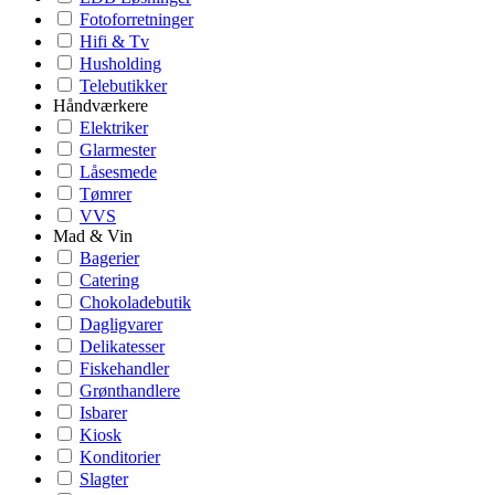
Fotoforretninger
Hifi & Tv
Husholding
Telebutikker
Håndværkere
Elektriker
Glarmester
Låsesmede
Tømrer
VVS
Mad & Vin
Bagerier
Catering
Chokoladebutik
Dagligvarer
Delikatesser
Fiskehandler
Grønthandlere
Isbarer
Kiosk
Konditorier
Slagter