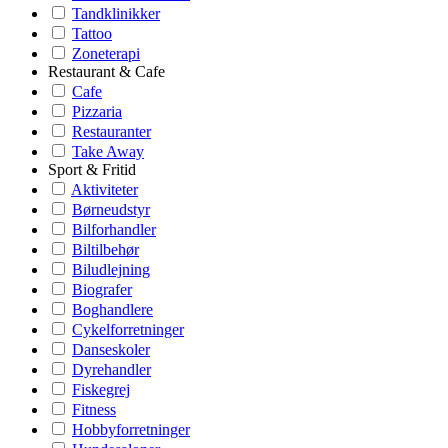
Tandklinikker
Tattoo
Zoneterapi
Restaurant & Cafe
Cafe
Pizzaria
Restauranter
Take Away
Sport & Fritid
Aktiviteter
Børneudstyr
Bilforhandler
Biltilbehør
Biludlejning
Biografer
Boghandlere
Cykelforretninger
Danseskoler
Dyrehandler
Fiskegrej
Fitness
Hobbyforretninger