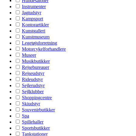
Hundesaloner
Instrumenter
Jagtudstyr
Kampsport
Kontorartikler
Kunstgalleri
Kunstmuseum
Legetøjsforretning
Motorcykelforhandlere
Museer
Musikbutikker
Rejsebureauer
Rejseudstyr
Rideudstyr
Sejlerudstyr
Sejlklubber
Shoppingcentre
Skiudstyr
Souvenirbutikker
Spa
Spillehaller
Sportsbutikker
Tankstationer