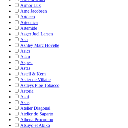
Armor Lux
Arne Jacobsen
Artdeco
Artecnica
Artemide
Asger Juel Larsen
Ash
Ashley Marc Hovelle
Asics
Askø
Aspesi
Astas
Astell & Kern
Astier de Villatte
Astleys Pipe Tobacco
Astoria
Asui
Asus
Atelier Diagonal
Atelier do Saparto
Athena Procopiou
Atsuyo et Akiko