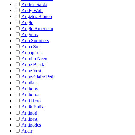
Andres Sarda
Andy Wolf
Angeles Blanco
Anglo
Anglo American
Angulus
Ann Summers
Anna Sui
Annapurna
Anndra Neen
Anne Black
Anne Vest
Anne-Claire Petit
Anntian
Anthony
Anthousa
Anti Hero
Antik Batik
Antinori
Antipast
Antipodes
Apair