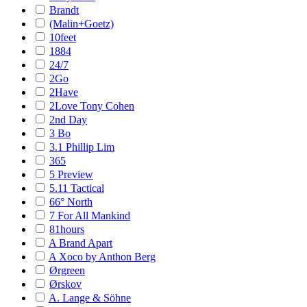
Brandt
(Malin+Goetz)
10feet
1884
24/7
2Go
2Have
2Love Tony Cohen
2nd Day
3 Bo
3.1 Phillip Lim
365
5 Preview
5.11 Tactical
66° North
7 For All Mankind
81hours
A Brand Apart
A Xoco by Anthon Berg
Ørgreen
Ørskov
A. Lange & Söhne