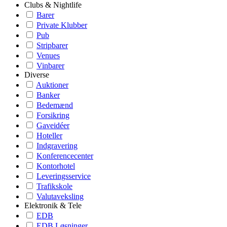
Clubs & Nightlife
Barer
Private Klubber
Pub
Stripbarer
Venues
Vinbarer
Diverse
Auktioner
Banker
Bedemænd
Forsikring
Gaveidéer
Hoteller
Indgravering
Konferencecenter
Kontorhotel
Leveringsservice
Trafikskole
Valutaveksling
Elektronik & Tele
EDB
EDB Løsninger