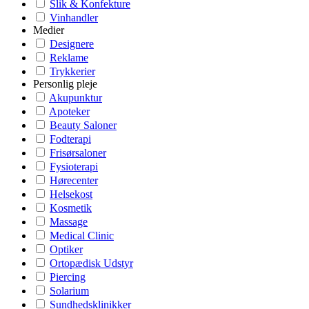
Slik & Konfekture
Vinhandler
Medier
Designere
Reklame
Trykkerier
Personlig pleje
Akupunktur
Apoteker
Beauty Saloner
Fodterapi
Frisørsaloner
Fysioterapi
Hørecenter
Helsekost
Kosmetik
Massage
Medical Clinic
Optiker
Ortopædisk Udstyr
Piercing
Solarium
Sundhedsklinikker