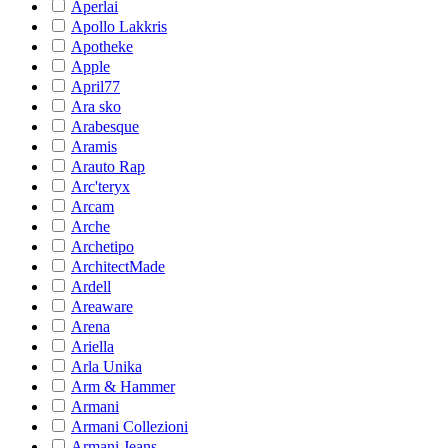
Aperlai
Apollo Lakkris
Apotheke
Apple
April77
Ara sko
Arabesque
Aramis
Arauto Rap
Arc'teryx
Arcam
Arche
Archetipo
ArchitectMade
Ardell
Areaware
Arena
Ariella
Arla Unika
Arm & Hammer
Armani
Armani Collezioni
Armani Jeans