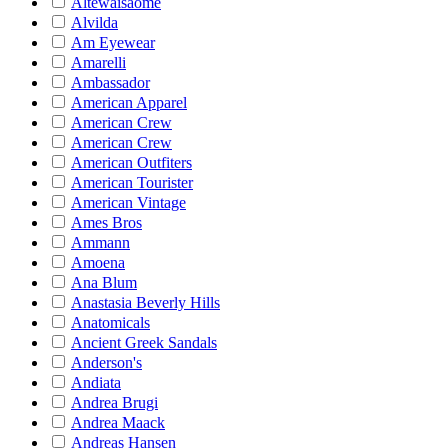
Altewaisaome
Alvilda
Am Eyewear
Amarelli
Ambassador
American Apparel
American Crew
American Crew
American Outfiters
American Tourister
American Vintage
Ames Bros
Ammann
Amoena
Ana Blum
Anastasia Beverly Hills
Anatomicals
Ancient Greek Sandals
Anderson's
Andiata
Andrea Brugi
Andrea Maack
Andreas Hansen