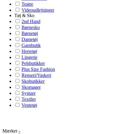
Teatre
Videoudlejninger
Tøj & Sko
2nd Hand
Børnesko
Børnetøj
Dametøj
Garnbutik
Herretøj
Lingerie
Pelsbutikker
Plus Size Fashion
Renseri/Vaskeri
Skobutikker
Skomager
Systuer
Textiler
Ventetøj
Mærker
-