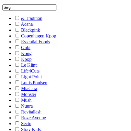
& Tradition
Acana
Blackpink
Copenhagen Kpop
Essential Foods
Gubi
Kong
Kpop
Le Klint
Life4Cuts
Light Point
Louis Poulsen
MiaCara
Monster
Mush
Nuura
Revitallash
Roze Avenue
Secto
Stray Kids