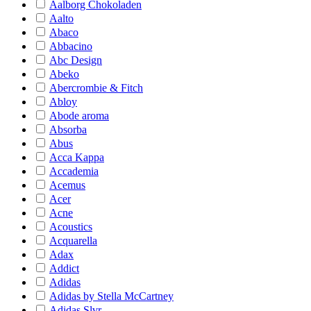
Aalborg Chokoladen
Aalto
Abaco
Abbacino
Abc Design
Abeko
Abercrombie & Fitch
Abloy
Abode aroma
Absorba
Abus
Acca Kappa
Accademia
Acemus
Acer
Acne
Acoustics
Acquarella
Adax
Addict
Adidas
Adidas by Stella McCartney
Adidas Slvr