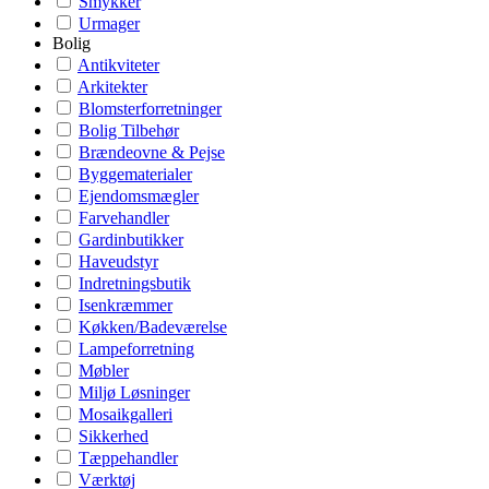
Smykker
Urmager
Bolig
Antikviteter
Arkitekter
Blomsterforretninger
Bolig Tilbehør
Brændeovne & Pejse
Byggematerialer
Ejendomsmægler
Farvehandler
Gardinbutikker
Haveudstyr
Indretningsbutik
Isenkræmmer
Køkken/Badeværelse
Lampeforretning
Møbler
Miljø Løsninger
Mosaikgalleri
Sikkerhed
Tæppehandler
Værktøj