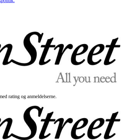
politik.
med rating og anmeldelserne.