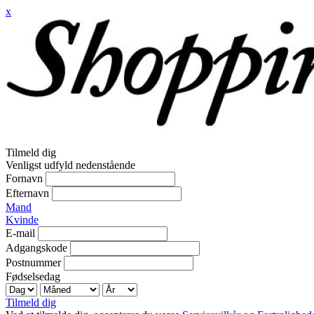
x
Tilmeld dig
Venligst udfyld nedenstående
Fornavn
Efternavn
Mand
Kvinde
E-mail
Adgangskode
Postnummer
Fødselsedag
Tilmeld dig