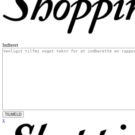
Indberet
TILMELD
x