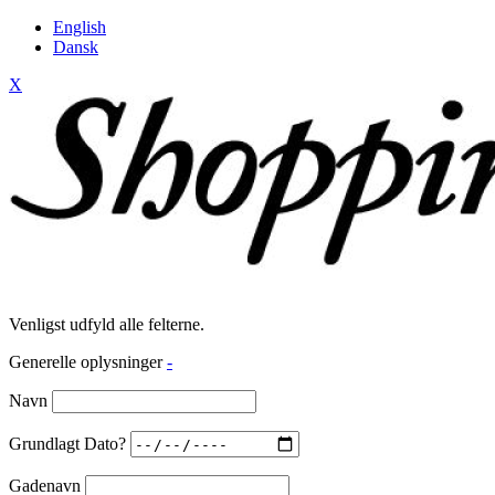
English
Dansk
X
Venligst udfyld alle felterne.
Generelle oplysninger
-
Navn
Grundlagt Dato?
Gadenavn