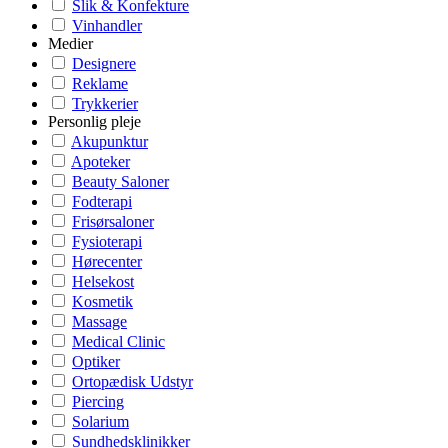
Slik & Konfekture
Vinhandler
Medier
Designere
Reklame
Trykkerier
Personlig pleje
Akupunktur
Apoteker
Beauty Saloner
Fodterapi
Frisørsaloner
Fysioterapi
Hørecenter
Helsekost
Kosmetik
Massage
Medical Clinic
Optiker
Ortopædisk Udstyr
Piercing
Solarium
Sundhedsklinikker