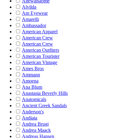
Altewaisaome
Alvilda
Am Eyewear
Amarelli
Ambassador
American Apparel
American Crew
American Crew
American Outfiters
American Tourister
American Vintage
Ames Bros
Ammann
Amoena
Ana Blum
Anastasia Beverly Hills
Anatomicals
Ancient Greek Sandals
Anderson's
Andiata
Andrea Brugi
Andrea Maack
Andreas Hansen