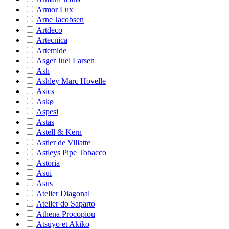
Armor Lux
Arne Jacobsen
Artdeco
Artecnica
Artemide
Asger Juel Larsen
Ash
Ashley Marc Hovelle
Asics
Askø
Aspesi
Astas
Astell & Kern
Astier de Villatte
Astleys Pipe Tobacco
Astoria
Asui
Asus
Atelier Diagonal
Atelier do Saparto
Athena Procopiou
Atsuyo et Akiko