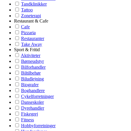
Tandklinikker
Tattoo
Zoneterapi
Restaurant & Cafe
Cafe
Pizzaria
Restauranter
Take Away
Sport & Fritid
Aktiviteter
Børneudstyr
Bilforhandler
Biltilbehør
Biludlejning
Biografer
Boghandlere
Cykelforretninger
Danseskoler
Dyrehandler
Fiskegrej
Fitness
Hobbyforretninger