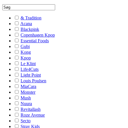
& Tradition
Acana
Blackpink
Copenhagen Kpop
Essential Foods
Gubi
Kong
Kpop
Le Klint
Life4Cuts
Light Point
Louis Poulsen
MiaCara
Monster
Mush
Nuura
Revitallash
Roze Avenue
Secto
Stray Kids