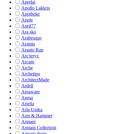
Aperlai
Apollo Lakkris
Apotheke
Apple
April77
Ara sko
Arabesque
Aramis
Arauto Rap
Arc'teryx
Arcam
Arche
Archetipo
ArchitectMade
Ardell
Areaware
Arena
Ariella
Arla Unika
Arm & Hammer
Armani
Armani Collezioni
Armani Jeans