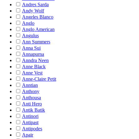
Andres Sarda
Andy Wolf
Angeles Blanco
Anglo
Anglo American
Angulus
Ann Summers
Anna Sui
Annapurna
Anndra Neen
Anne Black
Anne Vest
Anne-Claire Petit
Anntian
Anthony
Anthousa
Anti Hero
Antik Batik
Antinori
Antipast
Antipodes
Apair