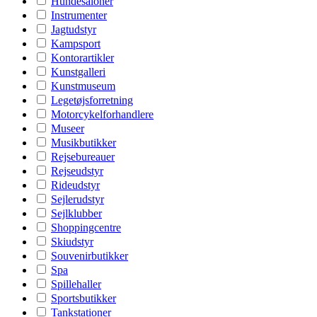
Hundesaloner
Instrumenter
Jagtudstyr
Kampsport
Kontorartikler
Kunstgalleri
Kunstmuseum
Legetøjsforretning
Motorcykelforhandlere
Museer
Musikbutikker
Rejsebureauer
Rejseudstyr
Rideudstyr
Sejlerudstyr
Sejlklubber
Shoppingcentre
Skiudstyr
Souvenirbutikker
Spa
Spillehaller
Sportsbutikker
Tankstationer