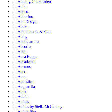
Aalborg Chokoladen
Aalto
Abaco
Abbacino
Abc Design
Abeko
Abercrombie & Fitch
Abloy
Abode aroma
Absorba
Abus
Acca Kappa
Accademia
Acemus
Acer
Acne
Acoustics
Acquarella
Adax
Addict
Adidas
Adidas by Stella McCartney
Adidas Slvr