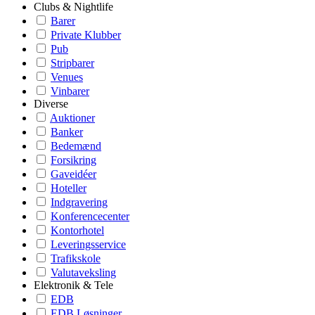
Clubs & Nightlife
Barer
Private Klubber
Pub
Stripbarer
Venues
Vinbarer
Diverse
Auktioner
Banker
Bedemænd
Forsikring
Gaveidéer
Hoteller
Indgravering
Konferencecenter
Kontorhotel
Leveringsservice
Trafikskole
Valutaveksling
Elektronik & Tele
EDB
EDB Løsninger