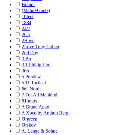
Brandt
(Malin+Goetz)
10feet
1884
24/7
2Go
2Have
2Love Tony Cohen
2nd Day
3 Bo
3.1 Phillip Lim
365
5 Preview
5.11 Tactical
66° North
7 For All Mankind
81hours
A Brand Apart
A Xoco by Anthon Berg
Ørgreen
Ørskov
A. Lange & Söhne