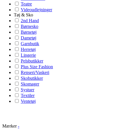
Teatre
Videoudlejninger
Tøj & Sko
2nd Hand
Børnesko
Børnetøj
Dametøj
Garnbutik
Herretøj
Lingerie
Pelsbutikker
Plus Size Fashion
Renseri/Vaskeri
Skobutikker
Skomager
Systuer
Textiler
Ventetøj
Mærker
-