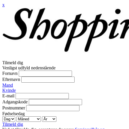
x
Tilmeld dig
Venligst udfyld nedenstående
Fornavn
Efternavn
Mand
Kvinde
E-mail
Adgangskode
Postnummer
Fødselsedag
Tilmeld dig