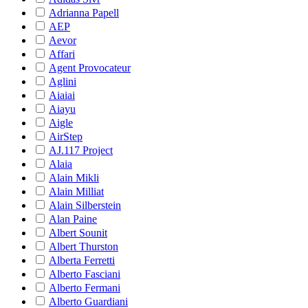
Adrianna Papell
AEP
Aevor
Affari
Agent Provocateur
Aglini
Aiaiai
Aiayu
Aigle
AirStep
AJ.117 Project
Alaia
Alain Mikli
Alain Milliat
Alain Silberstein
Alan Paine
Albert Sounit
Albert Thurston
Alberta Ferretti
Alberto Fasciani
Alberto Fermani
Alberto Guardiani