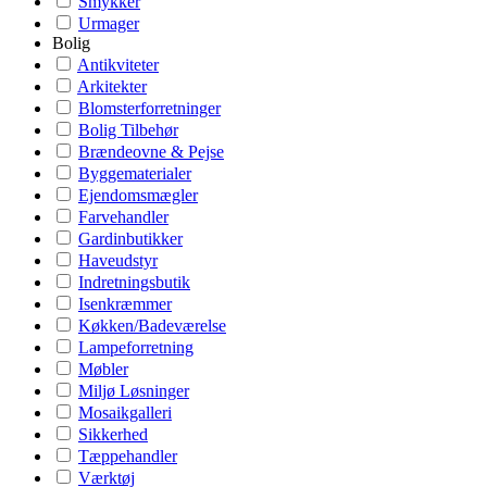
Smykker
Urmager
Bolig
Antikviteter
Arkitekter
Blomsterforretninger
Bolig Tilbehør
Brændeovne & Pejse
Byggematerialer
Ejendomsmægler
Farvehandler
Gardinbutikker
Haveudstyr
Indretningsbutik
Isenkræmmer
Køkken/Badeværelse
Lampeforretning
Møbler
Miljø Løsninger
Mosaikgalleri
Sikkerhed
Tæppehandler
Værktøj