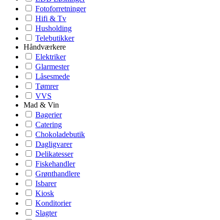
Fotoforretninger
Hifi & Tv
Husholding
Telebutikker
Håndværkere
Elektriker
Glarmester
Låsesmede
Tømrer
VVS
Mad & Vin
Bagerier
Catering
Chokoladebutik
Dagligvarer
Delikatesser
Fiskehandler
Grønthandlere
Isbarer
Kiosk
Konditorier
Slagter