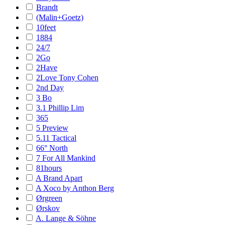
Brandt
(Malin+Goetz)
10feet
1884
24/7
2Go
2Have
2Love Tony Cohen
2nd Day
3 Bo
3.1 Phillip Lim
365
5 Preview
5.11 Tactical
66° North
7 For All Mankind
81hours
A Brand Apart
A Xoco by Anthon Berg
Ørgreen
Ørskov
A. Lange & Söhne