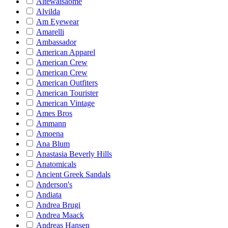
Altewaisaome
Alvilda
Am Eyewear
Amarelli
Ambassador
American Apparel
American Crew
American Crew
American Outfiters
American Tourister
American Vintage
Ames Bros
Ammann
Amoena
Ana Blum
Anastasia Beverly Hills
Anatomicals
Ancient Greek Sandals
Anderson's
Andiata
Andrea Brugi
Andrea Maack
Andreas Hansen