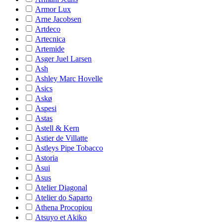
Armor Lux
Arne Jacobsen
Artdeco
Artecnica
Artemide
Asger Juel Larsen
Ash
Ashley Marc Hovelle
Asics
Askø
Aspesi
Astas
Astell & Kern
Astier de Villatte
Astleys Pipe Tobacco
Astoria
Asui
Asus
Atelier Diagonal
Atelier do Saparto
Athena Procopiou
Atsuyo et Akiko