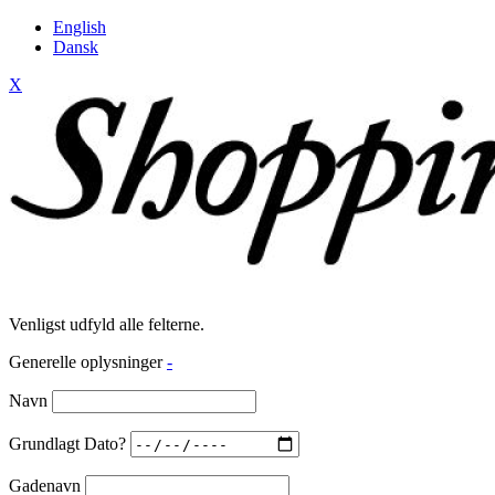
English
Dansk
X
Venligst udfyld alle felterne.
Generelle oplysninger
-
Navn
Grundlagt Dato?
Gadenavn