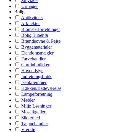
Smykker
Urmager
Bolig
Antikviteter
Arkitekter
Blomsterforretninger
Bolig Tilbehør
Brændeovne & Pejse
Byggematerialer
Ejendomsmægler
Farvehandler
Gardinbutikker
Haveudstyr
Indretningsbutik
Isenkræmmer
Køkken/Badeværelse
Lampeforretning
Møbler
Miljø Løsninger
Mosaikgalleri
Sikkerhed
Tæppehandler
Værktøj