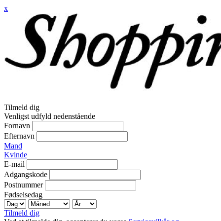
x
Tilmeld dig
Venligst udfyld nedenstående
Fornavn
Efternavn
Mand
Kvinde
E-mail
Adgangskode
Postnummer
Fødselsedag
Tilmeld dig