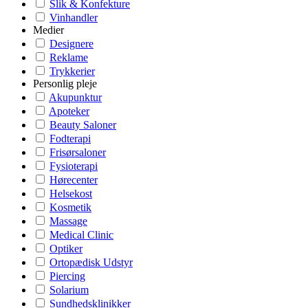
Slik & Konfekture
Vinhandler
Medier
Designere
Reklame
Trykkerier
Personlig pleje
Akupunktur
Apoteker
Beauty Saloner
Fodterapi
Frisørsaloner
Fysioterapi
Hørecenter
Helsekost
Kosmetik
Massage
Medical Clinic
Optiker
Ortopædisk Udstyr
Piercing
Solarium
Sundhedsklinikker