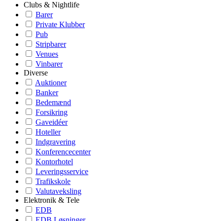
Clubs & Nightlife
Barer
Private Klubber
Pub
Stripbarer
Venues
Vinbarer
Diverse
Auktioner
Banker
Bedemænd
Forsikring
Gaveidéer
Hoteller
Indgravering
Konferencecenter
Kontorhotel
Leveringsservice
Trafikskole
Valutaveksling
Elektronik & Tele
EDB
EDB Løsninger