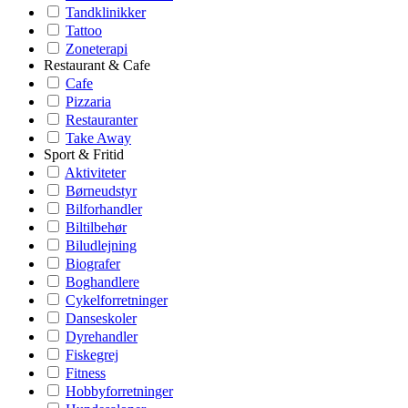
Tandklinikker
Tattoo
Zoneterapi
Restaurant & Cafe
Cafe
Pizzaria
Restauranter
Take Away
Sport & Fritid
Aktiviteter
Børneudstyr
Bilforhandler
Biltilbehør
Biludlejning
Biografer
Boghandlere
Cykelforretninger
Danseskoler
Dyrehandler
Fiskegrej
Fitness
Hobbyforretninger