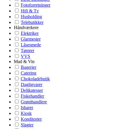
Fotoforretninger
Hifi & Tv
Husholding
Telebutikker
Håndværkere
Elektriker
Glarmester
Låsesmede
Tømrer
VVS
Mad & Vin
Bagerier
Catering
Chokoladebutik
Dagligvarer
Delikatesser
Fiskehandler
Grønthandlere
Isbarer
Kiosk
Konditorier
Slagter