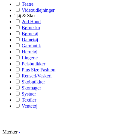
Teatre
Videoudlejninger
Tøj & Sko
2nd Hand
Børnesko
Børnetøj
Dametøj
Garnbutik
Herretøj
Lingerie
Pelsbutikker
Plus Size Fashion
Renseri/Vaskeri
Skobutikker
Skomager
Systuer
Textiler
Ventetøj
Mærker
-