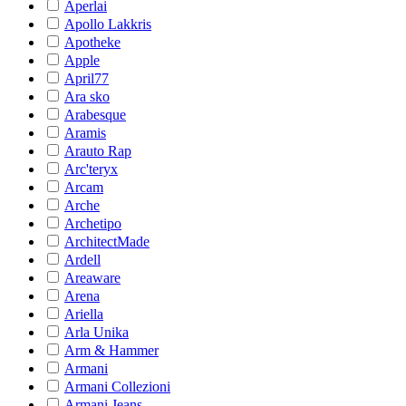
Aperlai
Apollo Lakkris
Apotheke
Apple
April77
Ara sko
Arabesque
Aramis
Arauto Rap
Arc'teryx
Arcam
Arche
Archetipo
ArchitectMade
Ardell
Areaware
Arena
Ariella
Arla Unika
Arm & Hammer
Armani
Armani Collezioni
Armani Jeans