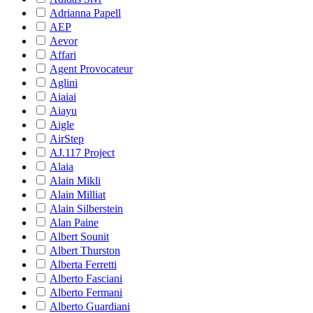
Adrianna Papell
AEP
Aevor
Affari
Agent Provocateur
Aglini
Aiaiai
Aiayu
Aigle
AirStep
AJ.117 Project
Alaia
Alain Mikli
Alain Milliat
Alain Silberstein
Alan Paine
Albert Sounit
Albert Thurston
Alberta Ferretti
Alberto Fasciani
Alberto Fermani
Alberto Guardiani