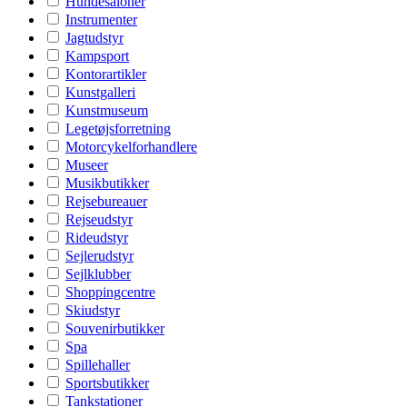
Hundesaloner
Instrumenter
Jagtudstyr
Kampsport
Kontorartikler
Kunstgalleri
Kunstmuseum
Legetøjsforretning
Motorcykelforhandlere
Museer
Musikbutikker
Rejsebureauer
Rejseudstyr
Rideudstyr
Sejlerudstyr
Sejlklubber
Shoppingcentre
Skiudstyr
Souvenirbutikker
Spa
Spillehaller
Sportsbutikker
Tankstationer