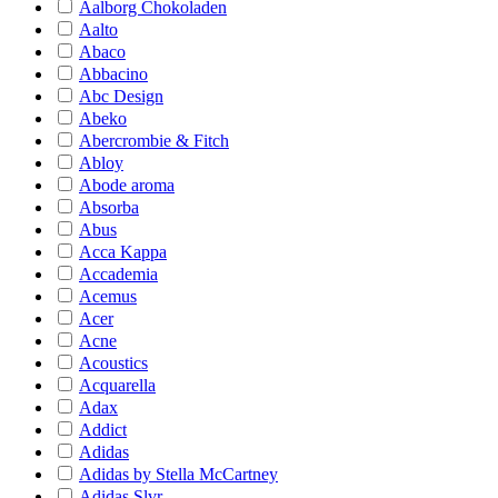
Aalborg Chokoladen
Aalto
Abaco
Abbacino
Abc Design
Abeko
Abercrombie & Fitch
Abloy
Abode aroma
Absorba
Abus
Acca Kappa
Accademia
Acemus
Acer
Acne
Acoustics
Acquarella
Adax
Addict
Adidas
Adidas by Stella McCartney
Adidas Slvr