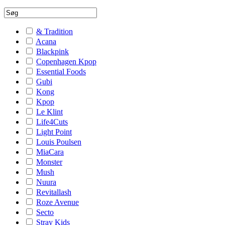
& Tradition
Acana
Blackpink
Copenhagen Kpop
Essential Foods
Gubi
Kong
Kpop
Le Klint
Life4Cuts
Light Point
Louis Poulsen
MiaCara
Monster
Mush
Nuura
Revitallash
Roze Avenue
Secto
Stray Kids