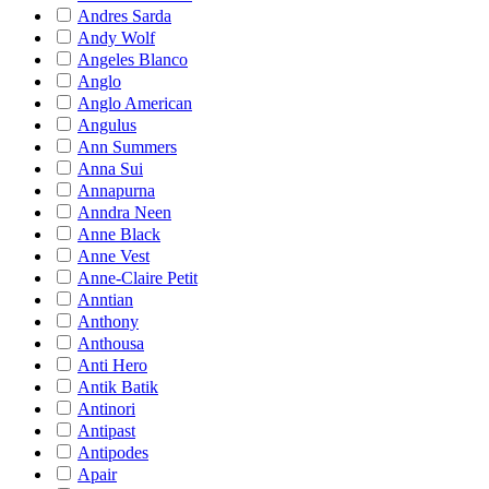
Andres Sarda
Andy Wolf
Angeles Blanco
Anglo
Anglo American
Angulus
Ann Summers
Anna Sui
Annapurna
Anndra Neen
Anne Black
Anne Vest
Anne-Claire Petit
Anntian
Anthony
Anthousa
Anti Hero
Antik Batik
Antinori
Antipast
Antipodes
Apair