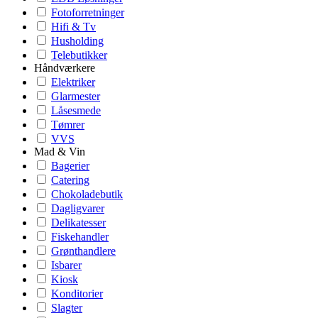
Fotoforretninger
Hifi & Tv
Husholding
Telebutikker
Håndværkere
Elektriker
Glarmester
Låsesmede
Tømrer
VVS
Mad & Vin
Bagerier
Catering
Chokoladebutik
Dagligvarer
Delikatesser
Fiskehandler
Grønthandlere
Isbarer
Kiosk
Konditorier
Slagter