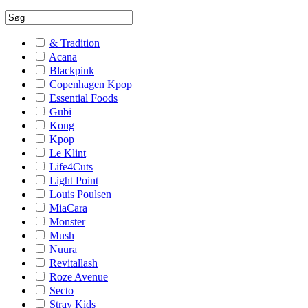
& Tradition
Acana
Blackpink
Copenhagen Kpop
Essential Foods
Gubi
Kong
Kpop
Le Klint
Life4Cuts
Light Point
Louis Poulsen
MiaCara
Monster
Mush
Nuura
Revitallash
Roze Avenue
Secto
Stray Kids