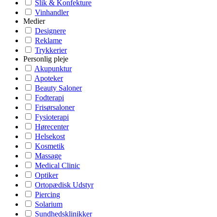
Slik & Konfekture
Vinhandler
Medier
Designere
Reklame
Trykkerier
Personlig pleje
Akupunktur
Apoteker
Beauty Saloner
Fodterapi
Frisørsaloner
Fysioterapi
Hørecenter
Helsekost
Kosmetik
Massage
Medical Clinic
Optiker
Ortopædisk Udstyr
Piercing
Solarium
Sundhedsklinikker