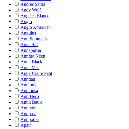
Andres Sarda
Andy Wolf
Angeles Blanco
Anglo
Anglo American
Angulus
Ann Summers
Anna Sui
Annapurna
Anndra Neen
Anne Black
Anne Vest
Anne-Claire Petit
Anntian
Anthony
Anthousa
Anti Hero
Antik Batik
Antinori
Antipast
Antipodes
Apair