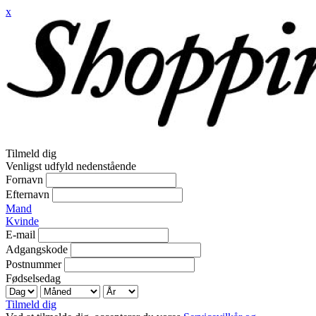
x
Tilmeld dig
Venligst udfyld nedenstående
Fornavn
Efternavn
Mand
Kvinde
E-mail
Adgangskode
Postnummer
Fødselsedag
Tilmeld dig