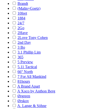
Brandt
(Malin+Goetz)
10feet
1884
24/7
2Go
2Have
2Love Tony Cohen
2nd Day
3 Bo
3.1 Phillip Lim
365
5 Preview
5.11 Tactical
66° North
7 For All Mankind
81hours
A Brand Apart
A Xoco by Anthon Berg
Ørgreen
Ørskov
A. Lange & Söhne