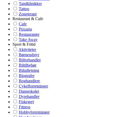
Tandklinikker
Tattoo
Zoneterapi
Restaurant & Cafe
Cafe
Pizzaria
Restauranter
Take Away
Sport & Fritid
Aktiviteter
Børneudstyr
Bilforhandler
Biltilbehør
Biludlejning
Biografer
Boghandlere
Cykelforretninger
Danseskoler
Dyrehandler
Fiskegrej
Fitness
Hobbyforretninger