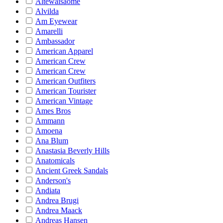
Altewaisaome
Alvilda
Am Eyewear
Amarelli
Ambassador
American Apparel
American Crew
American Crew
American Outfiters
American Tourister
American Vintage
Ames Bros
Ammann
Amoena
Ana Blum
Anastasia Beverly Hills
Anatomicals
Ancient Greek Sandals
Anderson's
Andiata
Andrea Brugi
Andrea Maack
Andreas Hansen