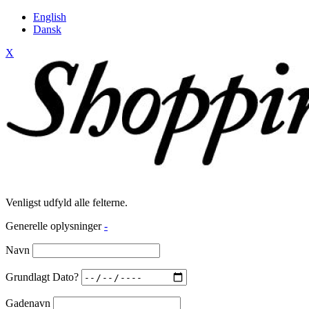
English
Dansk
X
Venligst udfyld alle felterne.
Generelle oplysninger
-
Navn
Grundlagt Dato?
Gadenavn