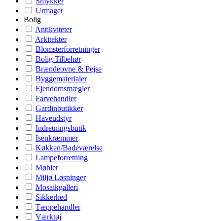
Smykker
Urmager
Bolig
Antikviteter
Arkitekter
Blomsterforretninger
Bolig Tilbehør
Brændeovne & Pejse
Byggematerialer
Ejendomsmægler
Farvehandler
Gardinbutikker
Haveudstyr
Indretningsbutik
Isenkræmmer
Køkken/Badeværelse
Lampeforretning
Møbler
Miljø Løsninger
Mosaikgalleri
Sikkerhed
Tæppehandler
Værktøj