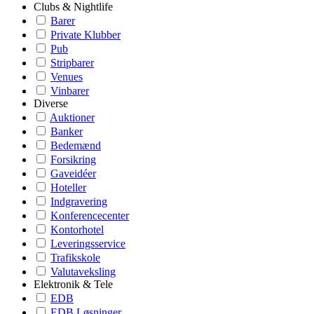
Clubs & Nightlife
Barer
Private Klubber
Pub
Stripbarer
Venues
Vinbarer
Diverse
Auktioner
Banker
Bedemænd
Forsikring
Gaveidéer
Hoteller
Indgravering
Konferencecenter
Kontorhotel
Leveringsservice
Trafikskole
Valutaveksling
Elektronik & Tele
EDB
EDB Løsninger