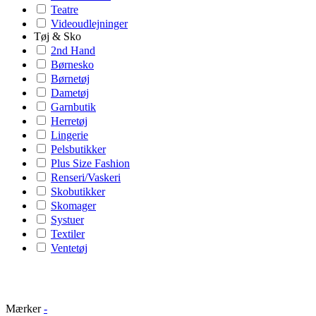
Teatre
Videoudlejninger
Tøj & Sko
2nd Hand
Børnesko
Børnetøj
Dametøj
Garnbutik
Herretøj
Lingerie
Pelsbutikker
Plus Size Fashion
Renseri/Vaskeri
Skobutikker
Skomager
Systuer
Textiler
Ventetøj
Mærker
-