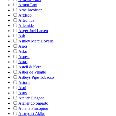
Armor Lux
Arne Jacobsen
Artdeco
Artecnica
Artemide
Asger Juel Larsen
Ash
Ashley Marc Hovelle
Asics
Askø
Aspesi
Astas
Astell & Kern
Astier de Villatte
Astleys Pipe Tobacco
Astoria
Asui
Asus
Atelier Diagonal
Atelier do Saparto
Athena Procopiou
Atsuyo et Akiko