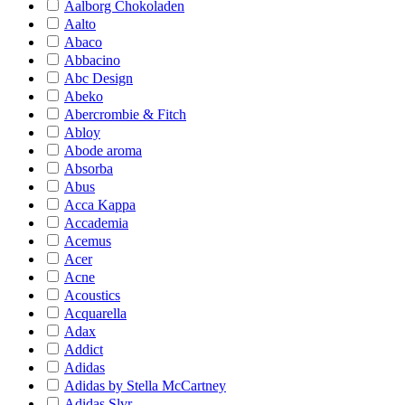
Aalborg Chokoladen
Aalto
Abaco
Abbacino
Abc Design
Abeko
Abercrombie & Fitch
Abloy
Abode aroma
Absorba
Abus
Acca Kappa
Accademia
Acemus
Acer
Acne
Acoustics
Acquarella
Adax
Addict
Adidas
Adidas by Stella McCartney
Adidas Slvr