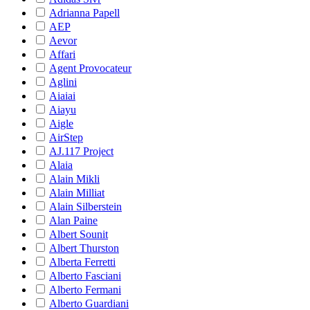
Adrianna Papell
AEP
Aevor
Affari
Agent Provocateur
Aglini
Aiaiai
Aiayu
Aigle
AirStep
AJ.117 Project
Alaia
Alain Mikli
Alain Milliat
Alain Silberstein
Alan Paine
Albert Sounit
Albert Thurston
Alberta Ferretti
Alberto Fasciani
Alberto Fermani
Alberto Guardiani