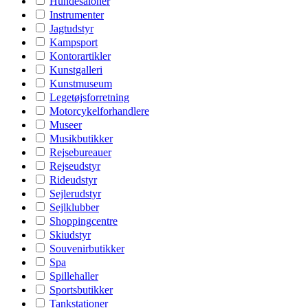
Hundesaloner
Instrumenter
Jagtudstyr
Kampsport
Kontorartikler
Kunstgalleri
Kunstmuseum
Legetøjsforretning
Motorcykelforhandlere
Museer
Musikbutikker
Rejsebureauer
Rejseudstyr
Rideudstyr
Sejlerudstyr
Sejlklubber
Shoppingcentre
Skiudstyr
Souvenirbutikker
Spa
Spillehaller
Sportsbutikker
Tankstationer