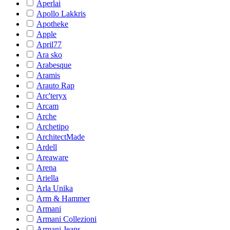
Aperlai
Apollo Lakkris
Apotheke
Apple
April77
Ara sko
Arabesque
Aramis
Arauto Rap
Arc'teryx
Arcam
Arche
Archetipo
ArchitectMade
Ardell
Areaware
Arena
Ariella
Arla Unika
Arm & Hammer
Armani
Armani Collezioni
Armani Jeans