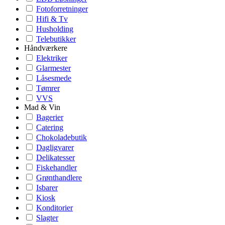
Fotoforretninger
Hifi & Tv
Husholding
Telebutikker
Håndværkere
Elektriker
Glarmester
Låsesmede
Tømrer
VVS
Mad & Vin
Bagerier
Catering
Chokoladebutik
Dagligvarer
Delikatesser
Fiskehandler
Grønthandlere
Isbarer
Kiosk
Konditorier
Slagter