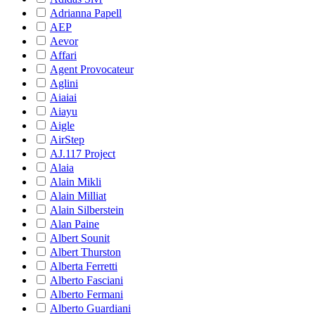
Adrianna Papell
AEP
Aevor
Affari
Agent Provocateur
Aglini
Aiaiai
Aiayu
Aigle
AirStep
AJ.117 Project
Alaia
Alain Mikli
Alain Milliat
Alain Silberstein
Alan Paine
Albert Sounit
Albert Thurston
Alberta Ferretti
Alberto Fasciani
Alberto Fermani
Alberto Guardiani