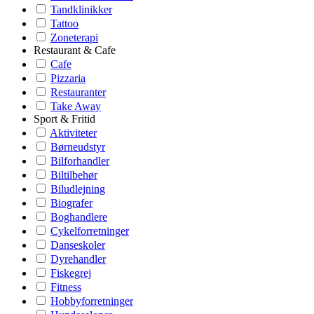
Tandklinikker
Tattoo
Zoneterapi
Restaurant & Cafe
Cafe
Pizzaria
Restauranter
Take Away
Sport & Fritid
Aktiviteter
Børneudstyr
Bilforhandler
Biltilbehør
Biludlejning
Biografer
Boghandlere
Cykelforretninger
Danseskoler
Dyrehandler
Fiskegrej
Fitness
Hobbyforretninger