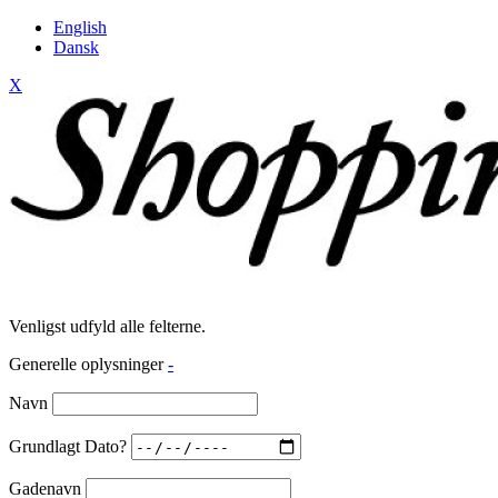
English
Dansk
X
Venligst udfyld alle felterne.
Generelle oplysninger
-
Navn
Grundlagt Dato?
Gadenavn