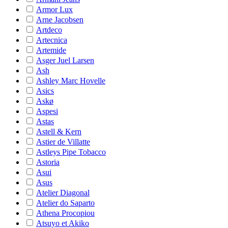
Armor Lux
Arne Jacobsen
Artdeco
Artecnica
Artemide
Asger Juel Larsen
Ash
Ashley Marc Hovelle
Asics
Askø
Aspesi
Astas
Astell & Kern
Astier de Villatte
Astleys Pipe Tobacco
Astoria
Asui
Asus
Atelier Diagonal
Atelier do Saparto
Athena Procopiou
Atsuyo et Akiko