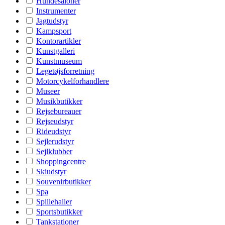
Hundesaloner
Instrumenter
Jagtudstyr
Kampsport
Kontorartikler
Kunstgalleri
Kunstmuseum
Legetøjsforretning
Motorcykelforhandlere
Museer
Musikbutikker
Rejsebureauer
Rejseudstyr
Rideudstyr
Sejlerudstyr
Sejlklubber
Shoppingcentre
Skiudstyr
Souvenirbutikker
Spa
Spillehaller
Sportsbutikker
Tankstationer