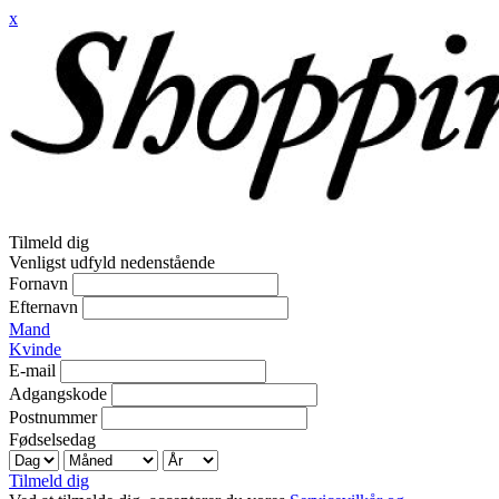
x
Tilmeld dig
Venligst udfyld nedenstående
Fornavn
Efternavn
Mand
Kvinde
E-mail
Adgangskode
Postnummer
Fødselsedag
Tilmeld dig