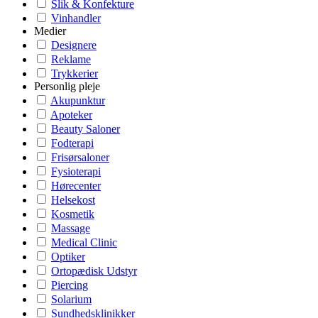
Slik & Konfekture
Vinhandler
Medier
Designere
Reklame
Trykkerier
Personlig pleje
Akupunktur
Apoteker
Beauty Saloner
Fodterapi
Frisørsaloner
Fysioterapi
Hørecenter
Helsekost
Kosmetik
Massage
Medical Clinic
Optiker
Ortopædisk Udstyr
Piercing
Solarium
Sundhedsklinikker