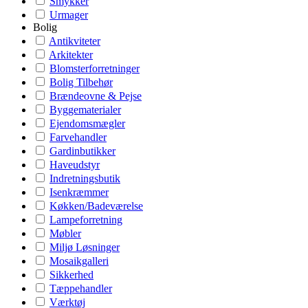
Smykker
Urmager
Bolig
Antikviteter
Arkitekter
Blomsterforretninger
Bolig Tilbehør
Brændeovne & Pejse
Byggematerialer
Ejendomsmægler
Farvehandler
Gardinbutikker
Haveudstyr
Indretningsbutik
Isenkræmmer
Køkken/Badeværelse
Lampeforretning
Møbler
Miljø Løsninger
Mosaikgalleri
Sikkerhed
Tæppehandler
Værktøj