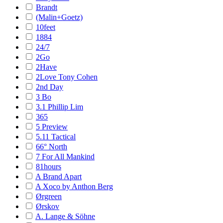
Brandt
(Malin+Goetz)
10feet
1884
24/7
2Go
2Have
2Love Tony Cohen
2nd Day
3 Bo
3.1 Phillip Lim
365
5 Preview
5.11 Tactical
66° North
7 For All Mankind
81hours
A Brand Apart
A Xoco by Anthon Berg
Ørgreen
Ørskov
A. Lange & Söhne