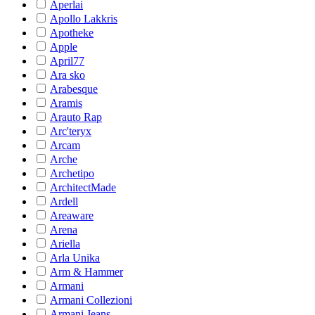
Aperlai
Apollo Lakkris
Apotheke
Apple
April77
Ara sko
Arabesque
Aramis
Arauto Rap
Arc'teryx
Arcam
Arche
Archetipo
ArchitectMade
Ardell
Areaware
Arena
Ariella
Arla Unika
Arm & Hammer
Armani
Armani Collezioni
Armani Jeans