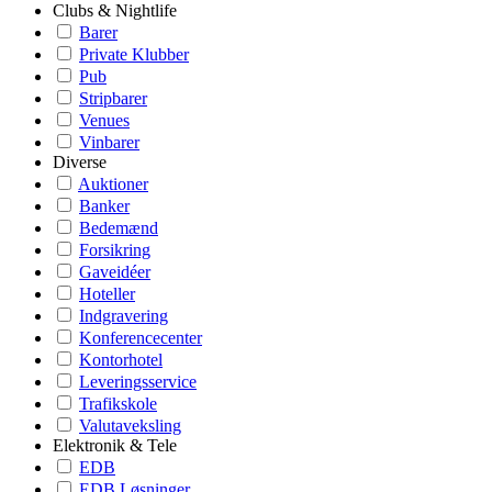
Clubs & Nightlife
Barer
Private Klubber
Pub
Stripbarer
Venues
Vinbarer
Diverse
Auktioner
Banker
Bedemænd
Forsikring
Gaveidéer
Hoteller
Indgravering
Konferencecenter
Kontorhotel
Leveringsservice
Trafikskole
Valutaveksling
Elektronik & Tele
EDB
EDB Løsninger