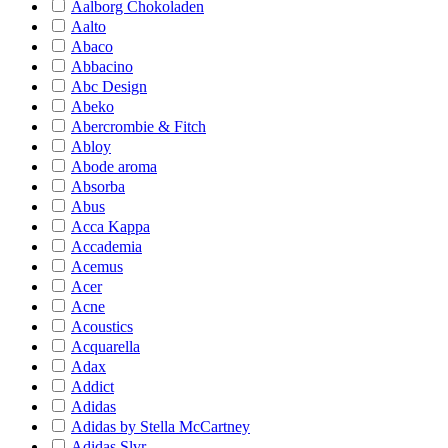
Aalborg Chokoladen
Aalto
Abaco
Abbacino
Abc Design
Abeko
Abercrombie & Fitch
Abloy
Abode aroma
Absorba
Abus
Acca Kappa
Accademia
Acemus
Acer
Acne
Acoustics
Acquarella
Adax
Addict
Adidas
Adidas by Stella McCartney
Adidas Slvr