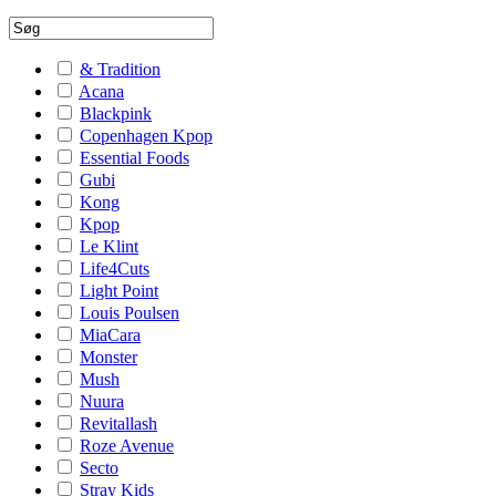
& Tradition
Acana
Blackpink
Copenhagen Kpop
Essential Foods
Gubi
Kong
Kpop
Le Klint
Life4Cuts
Light Point
Louis Poulsen
MiaCara
Monster
Mush
Nuura
Revitallash
Roze Avenue
Secto
Stray Kids