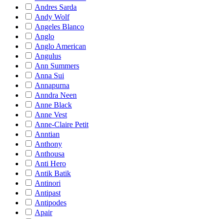
Andres Sarda
Andy Wolf
Angeles Blanco
Anglo
Anglo American
Angulus
Ann Summers
Anna Sui
Annapurna
Anndra Neen
Anne Black
Anne Vest
Anne-Claire Petit
Anntian
Anthony
Anthousa
Anti Hero
Antik Batik
Antinori
Antipast
Antipodes
Apair