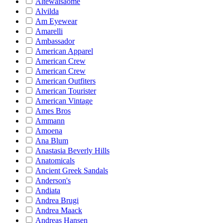
Altewaisaome
Alvilda
Am Eyewear
Amarelli
Ambassador
American Apparel
American Crew
American Crew
American Outfiters
American Tourister
American Vintage
Ames Bros
Ammann
Amoena
Ana Blum
Anastasia Beverly Hills
Anatomicals
Ancient Greek Sandals
Anderson's
Andiata
Andrea Brugi
Andrea Maack
Andreas Hansen