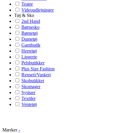
Teatre
Videoudlejninger
Tøj & Sko
2nd Hand
Børnesko
Børnetøj
Dametøj
Garnbutik
Herretøj
Lingerie
Pelsbutikker
Plus Size Fashion
Renseri/Vaskeri
Skobutikker
Skomager
Systuer
Textiler
Ventetøj
Mærker
-