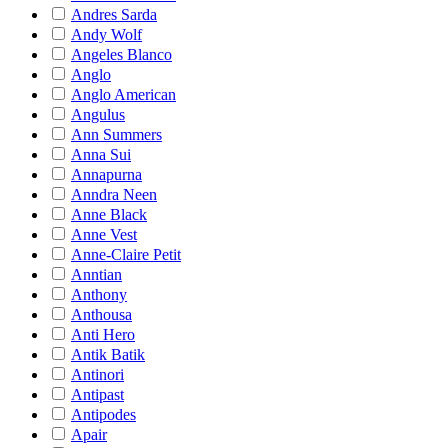
Andres Sarda
Andy Wolf
Angeles Blanco
Anglo
Anglo American
Angulus
Ann Summers
Anna Sui
Annapurna
Anndra Neen
Anne Black
Anne Vest
Anne-Claire Petit
Anntian
Anthony
Anthousa
Anti Hero
Antik Batik
Antinori
Antipast
Antipodes
Apair