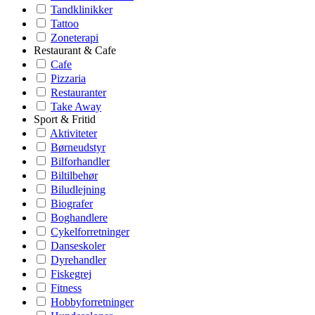
Tandklinikker
Tattoo
Zoneterapi
Restaurant & Cafe
Cafe
Pizzaria
Restauranter
Take Away
Sport & Fritid
Aktiviteter
Børneudstyr
Bilforhandler
Biltilbehør
Biludlejning
Biografer
Boghandlere
Cykelforretninger
Danseskoler
Dyrehandler
Fiskegrej
Fitness
Hobbyforretninger