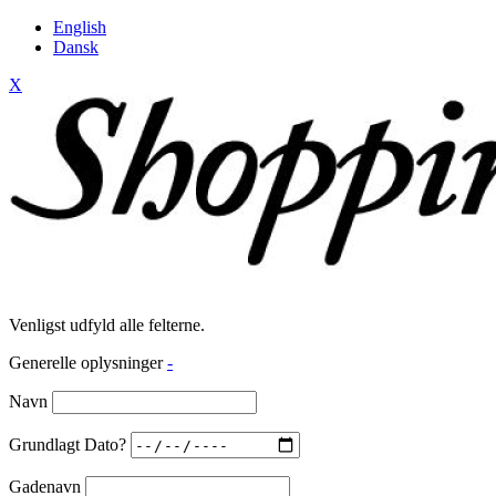
English
Dansk
X
Venligst udfyld alle felterne.
Generelle oplysninger
-
Navn
Grundlagt Dato?
Gadenavn