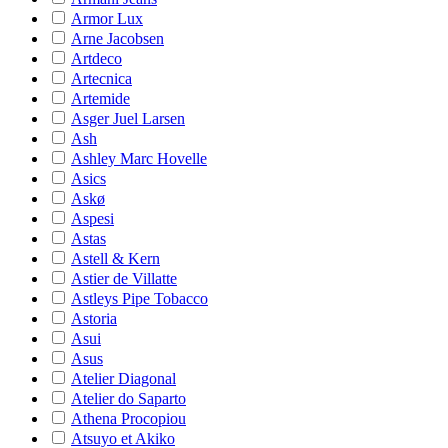
Armor Lux
Arne Jacobsen
Artdeco
Artecnica
Artemide
Asger Juel Larsen
Ash
Ashley Marc Hovelle
Asics
Askø
Aspesi
Astas
Astell & Kern
Astier de Villatte
Astleys Pipe Tobacco
Astoria
Asui
Asus
Atelier Diagonal
Atelier do Saparto
Athena Procopiou
Atsuyo et Akiko