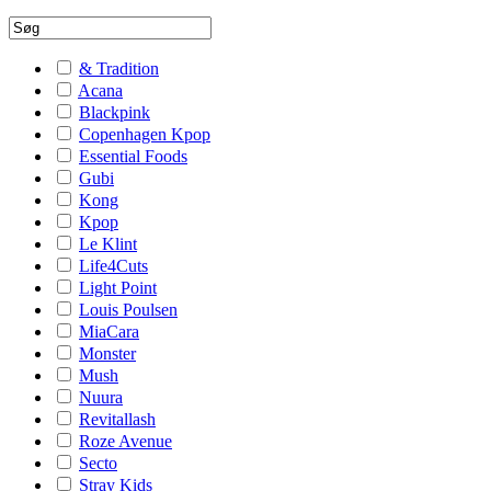
& Tradition
Acana
Blackpink
Copenhagen Kpop
Essential Foods
Gubi
Kong
Kpop
Le Klint
Life4Cuts
Light Point
Louis Poulsen
MiaCara
Monster
Mush
Nuura
Revitallash
Roze Avenue
Secto
Stray Kids