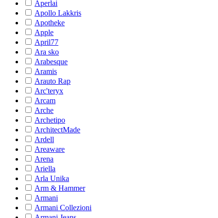
Aperlai
Apollo Lakkris
Apotheke
Apple
April77
Ara sko
Arabesque
Aramis
Arauto Rap
Arc'teryx
Arcam
Arche
Archetipo
ArchitectMade
Ardell
Areaware
Arena
Ariella
Arla Unika
Arm & Hammer
Armani
Armani Collezioni
Armani Jeans