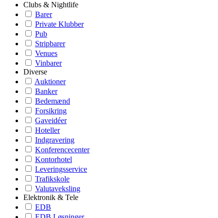
Clubs & Nightlife
Barer
Private Klubber
Pub
Stripbarer
Venues
Vinbarer
Diverse
Auktioner
Banker
Bedemænd
Forsikring
Gaveidéer
Hoteller
Indgravering
Konferencecenter
Kontorhotel
Leveringsservice
Trafikskole
Valutaveksling
Elektronik & Tele
EDB
EDB Løsninger