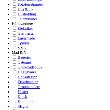
Fotoforretninger
Hifi & Tv
Husholding
Telebutikker
Håndværkere
Elektriker
Glarmester
Låsesmede
Tømrer
VVS
Mad & Vin
Bagerier
Catering
Chokoladebutik
Dagligvarer
Delikatesser
Fiskehandler
Grønthandlere
Isbarer
Kiosk
Konditorier
Slagter