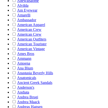
Altewaisaome
Alvilda
Am Eyewear
Amarelli
Ambassador
American Apparel
American Crew
American Crew
American Outfiters
American Tourister
American Vintage
Ames Bros
Ammann
Amoena
Ana Blum
Anastasia Beverly Hills
Anatomicals
Ancient Greek Sandals
Anderson's
Andiata
Andrea Brugi
Andrea Maack
Andreas Hansen