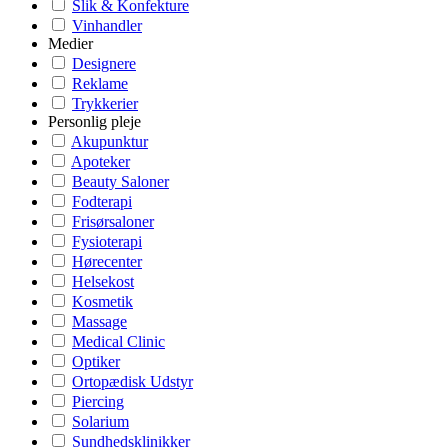
Slik & Konfekture
Vinhandler
Medier
Designere
Reklame
Trykkerier
Personlig pleje
Akupunktur
Apoteker
Beauty Saloner
Fodterapi
Frisørsaloner
Fysioterapi
Hørecenter
Helsekost
Kosmetik
Massage
Medical Clinic
Optiker
Ortopædisk Udstyr
Piercing
Solarium
Sundhedsklinikker