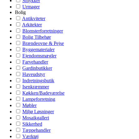
Smykker
Urmager
Bolig
Antikviteter
Arkitekter
Blomsterforretninger
Bolig Tilbehør
Brændeovne & Pejse
Byggematerialer
Ejendomsmægler
Farvehandler
Gardinbutikker
Haveudstyr
Indretningsbutik
Isenkræmmer
Køkken/Badeværelse
Lampeforretning
Møbler
Miljø Løsninger
Mosaikgalleri
Sikkerhed
Tæppehandler
Værktøj