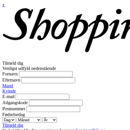
x
Tilmeld dig
Venligst udfyld nedenstående
Fornavn
Efternavn
Mand
Kvinde
E-mail
Adgangskode
Postnummer
Fødselsedag
Tilmeld dig