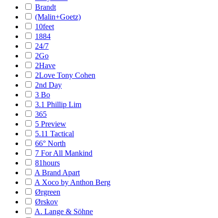
Brandt
(Malin+Goetz)
10feet
1884
24/7
2Go
2Have
2Love Tony Cohen
2nd Day
3 Bo
3.1 Phillip Lim
365
5 Preview
5.11 Tactical
66° North
7 For All Mankind
81hours
A Brand Apart
A Xoco by Anthon Berg
Ørgreen
Ørskov
A. Lange & Söhne