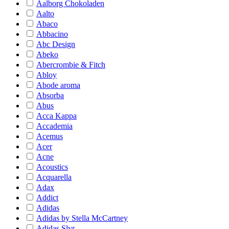
Aalborg Chokoladen
Aalto
Abaco
Abbacino
Abc Design
Abeko
Abercrombie & Fitch
Abloy
Abode aroma
Absorba
Abus
Acca Kappa
Accademia
Acemus
Acer
Acne
Acoustics
Acquarella
Adax
Addict
Adidas
Adidas by Stella McCartney
Adidas Slvr