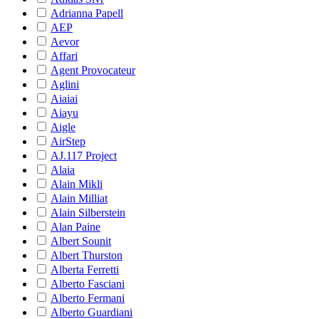
Adrianna Papell
AEP
Aevor
Affari
Agent Provocateur
Aglini
Aiaiai
Aiayu
Aigle
AirStep
AJ.117 Project
Alaia
Alain Mikli
Alain Milliat
Alain Silberstein
Alan Paine
Albert Sounit
Albert Thurston
Alberta Ferretti
Alberto Fasciani
Alberto Fermani
Alberto Guardiani