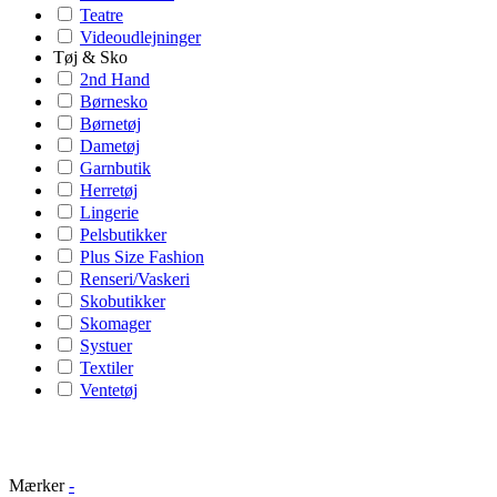
Teatre
Videoudlejninger
Tøj & Sko
2nd Hand
Børnesko
Børnetøj
Dametøj
Garnbutik
Herretøj
Lingerie
Pelsbutikker
Plus Size Fashion
Renseri/Vaskeri
Skobutikker
Skomager
Systuer
Textiler
Ventetøj
Mærker
-