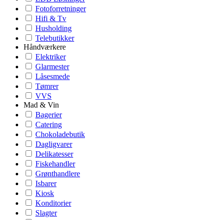
Fotoforretninger
Hifi & Tv
Husholding
Telebutikker
Håndværkere
Elektriker
Glarmester
Låsesmede
Tømrer
VVS
Mad & Vin
Bagerier
Catering
Chokoladebutik
Dagligvarer
Delikatesser
Fiskehandler
Grønthandlere
Isbarer
Kiosk
Konditorier
Slagter