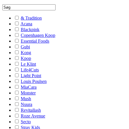
& Tradition
Acana
Blackpink
Copenhagen Kpop
Essential Foods
Gubi
Kong
Kpop
Le Klint
Life4Cuts
Light Point
Louis Poulsen
MiaCara
Monster
Mush
Nuura
Revitallash
Roze Avenue
Secto
Stray Kids