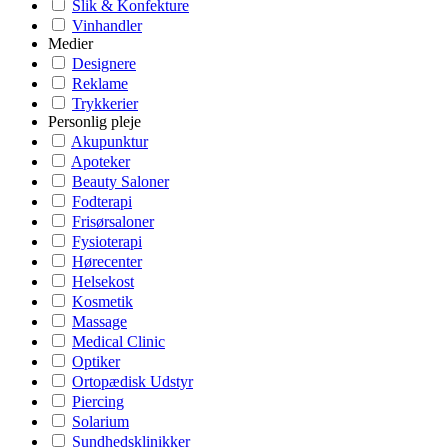
Slik & Konfekture
Vinhandler
Medier
Designere
Reklame
Trykkerier
Personlig pleje
Akupunktur
Apoteker
Beauty Saloner
Fodterapi
Frisørsaloner
Fysioterapi
Hørecenter
Helsekost
Kosmetik
Massage
Medical Clinic
Optiker
Ortopædisk Udstyr
Piercing
Solarium
Sundhedsklinikker