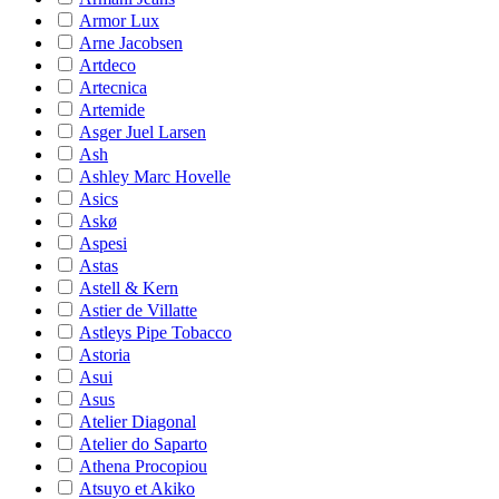
Armor Lux
Arne Jacobsen
Artdeco
Artecnica
Artemide
Asger Juel Larsen
Ash
Ashley Marc Hovelle
Asics
Askø
Aspesi
Astas
Astell & Kern
Astier de Villatte
Astleys Pipe Tobacco
Astoria
Asui
Asus
Atelier Diagonal
Atelier do Saparto
Athena Procopiou
Atsuyo et Akiko