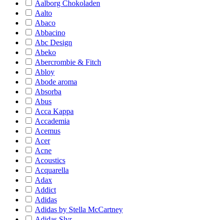
Aalborg Chokoladen
Aalto
Abaco
Abbacino
Abc Design
Abeko
Abercrombie & Fitch
Abloy
Abode aroma
Absorba
Abus
Acca Kappa
Accademia
Acemus
Acer
Acne
Acoustics
Acquarella
Adax
Addict
Adidas
Adidas by Stella McCartney
Adidas Slvr