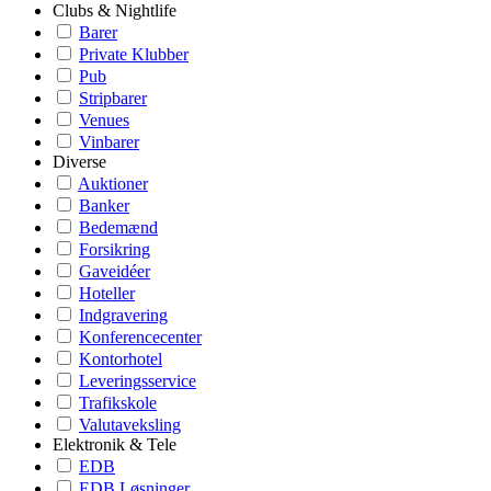
Clubs & Nightlife
Barer
Private Klubber
Pub
Stripbarer
Venues
Vinbarer
Diverse
Auktioner
Banker
Bedemænd
Forsikring
Gaveidéer
Hoteller
Indgravering
Konferencecenter
Kontorhotel
Leveringsservice
Trafikskole
Valutaveksling
Elektronik & Tele
EDB
EDB Løsninger