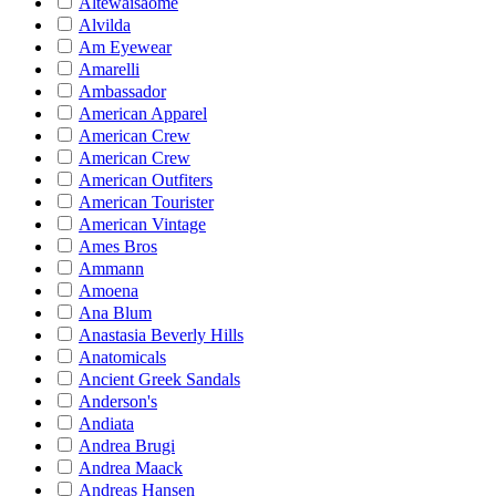
Altewaisaome
Alvilda
Am Eyewear
Amarelli
Ambassador
American Apparel
American Crew
American Crew
American Outfiters
American Tourister
American Vintage
Ames Bros
Ammann
Amoena
Ana Blum
Anastasia Beverly Hills
Anatomicals
Ancient Greek Sandals
Anderson's
Andiata
Andrea Brugi
Andrea Maack
Andreas Hansen