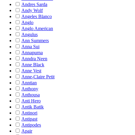
Andres Sarda
Andy Wolf
Angeles Blanco
Anglo
Anglo American
Angulus
Ann Summers
Anna Sui
Annapurna
Anndra Neen
Anne Black
Anne Vest
Anne-Claire Petit
Anntian
Anthony
Anthousa
Anti Hero
Antik Batik
Antinori
Antipast
Antipodes
Apair