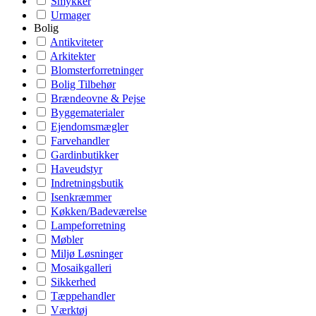
Smykker
Urmager
Bolig
Antikviteter
Arkitekter
Blomsterforretninger
Bolig Tilbehør
Brændeovne & Pejse
Byggematerialer
Ejendomsmægler
Farvehandler
Gardinbutikker
Haveudstyr
Indretningsbutik
Isenkræmmer
Køkken/Badeværelse
Lampeforretning
Møbler
Miljø Løsninger
Mosaikgalleri
Sikkerhed
Tæppehandler
Værktøj