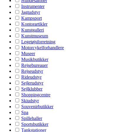
Hundesaloner
Instrumenter
Jagtudstyr
Kampsport
Kontorartikler
Kunstgalleri
Kunstmuseum
Legetøjsforretning
Motorcykelforhandlere
Museer
Musikbutikker
Rejsebureauer
Rejseudstyr
Rideudstyr
Sejlerudstyr
Sejlklubber
Shoppingcentre
Skiudstyr
Souvenirbutikker
Spa
Spillehaller
Sportsbutikker
Tankstationer