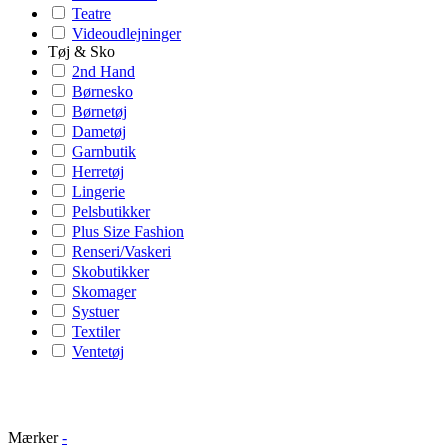
Teatre
Videoudlejninger
Tøj & Sko
2nd Hand
Børnesko
Børnetøj
Dametøj
Garnbutik
Herretøj
Lingerie
Pelsbutikker
Plus Size Fashion
Renseri/Vaskeri
Skobutikker
Skomager
Systuer
Textiler
Ventetøj
Mærker
-