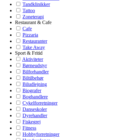
Tandklinikker
Tattoo
Zoneterapi
Restaurant & Cafe
Cafe
Pizzaria
Restauranter
Take Away
Sport & Fritid
Aktiviteter
Børneudstyr
Bilforhandler
Biltilbehør
Biludlejning
Biografer
Boghandlere
Cykelforretninger
Danseskoler
Dyrehandler
Fiskegrej
Fitness
Hobbyforretninger