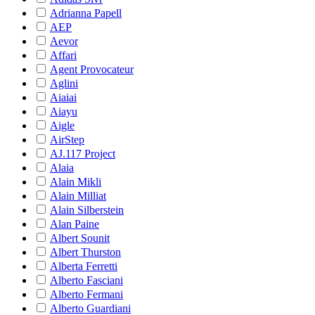
Adrianna Papell
AEP
Aevor
Affari
Agent Provocateur
Aglini
Aiaiai
Aiayu
Aigle
AirStep
AJ.117 Project
Alaia
Alain Mikli
Alain Milliat
Alain Silberstein
Alan Paine
Albert Sounit
Albert Thurston
Alberta Ferretti
Alberto Fasciani
Alberto Fermani
Alberto Guardiani