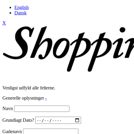
English
Dansk
X
Venligst udfyld alle felterne.
Generelle oplysninger
-
Navn
Grundlagt Dato?
Gadenavn