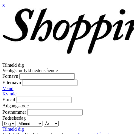
x
Tilmeld dig
Venligst udfyld nedenstående
Fornavn
Efternavn
Mand
Kvinde
E-mail
Adgangskode
Postnummer
Fødselsedag
Tilmeld dig