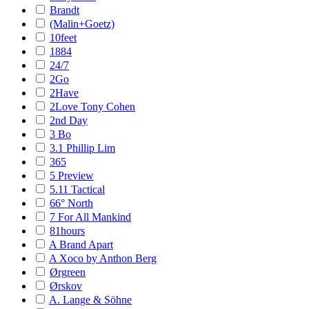
Brandt
(Malin+Goetz)
10feet
1884
24/7
2Go
2Have
2Love Tony Cohen
2nd Day
3 Bo
3.1 Phillip Lim
365
5 Preview
5.11 Tactical
66° North
7 For All Mankind
81hours
A Brand Apart
A Xoco by Anthon Berg
Ørgreen
Ørskov
A. Lange & Söhne