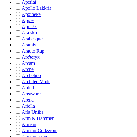
Aperlai
Apollo Lakkris
Apotheke
Apple
April77
Ara sko
Arabesque
Aramis
Arauto Rap
Arc'teryx
Arcam
Arche
Archetipo
ArchitectMade
Ardell
Areaware
Arena
Ariella
Arla Unika
Arm & Hammer
Armani
Armani Collezioni
Armani Jeans