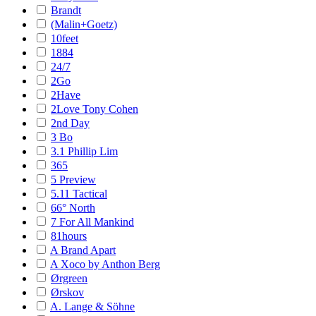
Brandt
(Malin+Goetz)
10feet
1884
24/7
2Go
2Have
2Love Tony Cohen
2nd Day
3 Bo
3.1 Phillip Lim
365
5 Preview
5.11 Tactical
66° North
7 For All Mankind
81hours
A Brand Apart
A Xoco by Anthon Berg
Ørgreen
Ørskov
A. Lange & Söhne