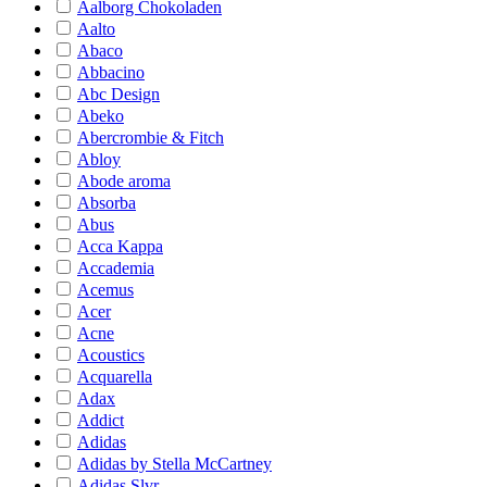
Aalborg Chokoladen
Aalto
Abaco
Abbacino
Abc Design
Abeko
Abercrombie & Fitch
Abloy
Abode aroma
Absorba
Abus
Acca Kappa
Accademia
Acemus
Acer
Acne
Acoustics
Acquarella
Adax
Addict
Adidas
Adidas by Stella McCartney
Adidas Slvr