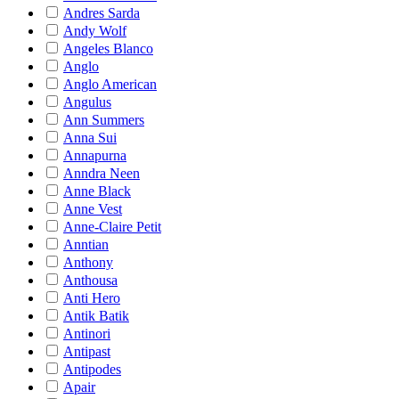
Andres Sarda
Andy Wolf
Angeles Blanco
Anglo
Anglo American
Angulus
Ann Summers
Anna Sui
Annapurna
Anndra Neen
Anne Black
Anne Vest
Anne-Claire Petit
Anntian
Anthony
Anthousa
Anti Hero
Antik Batik
Antinori
Antipast
Antipodes
Apair