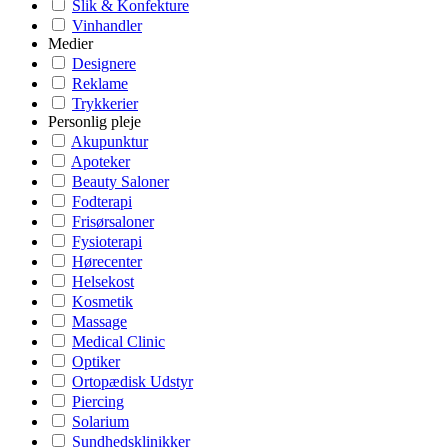
Slik & Konfekture
Vinhandler
Medier
Designere
Reklame
Trykkerier
Personlig pleje
Akupunktur
Apoteker
Beauty Saloner
Fodterapi
Frisørsaloner
Fysioterapi
Hørecenter
Helsekost
Kosmetik
Massage
Medical Clinic
Optiker
Ortopædisk Udstyr
Piercing
Solarium
Sundhedsklinikker