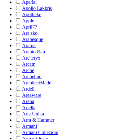
Aperlai
Apollo Lakkris
Apotheke
Apple
April77
Ara sko
Arabesque
Aramis
Arauto Rap
Arc'teryx
Arcam
Arche
Archetipo
ArchitectMade
Ardell
Areaware
Arena
Ariella
Arla Unika
Arm & Hammer
Armani
Armani Collezioni
Armani Jeans