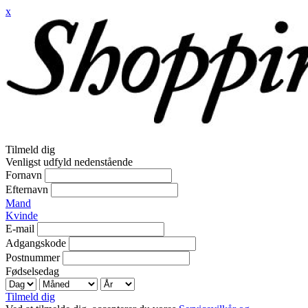
x
Tilmeld dig
Venligst udfyld nedenstående
Fornavn
Efternavn
Mand
Kvinde
E-mail
Adgangskode
Postnummer
Fødselsedag
Tilmeld dig