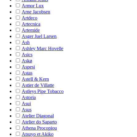
Armor Lux
Arne Jacobsen
Artdeco
Artecnica
Artemide
Asger Juel Larsen
Ash
Ashley Marc Hovelle
Asics
Askø
Aspesi
Astas
Astell & Kern
Astier de Villatte
Astleys Pipe Tobacco
Astoria
Asui
Asus
Atelier Diagonal
Atelier do Saparto
Athena Procopiou
Atsuyo et Akiko