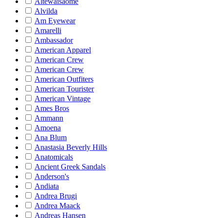
Altewaisaome
Alvilda
Am Eyewear
Amarelli
Ambassador
American Apparel
American Crew
American Crew
American Outfiters
American Tourister
American Vintage
Ames Bros
Ammann
Amoena
Ana Blum
Anastasia Beverly Hills
Anatomicals
Ancient Greek Sandals
Anderson's
Andiata
Andrea Brugi
Andrea Maack
Andreas Hansen