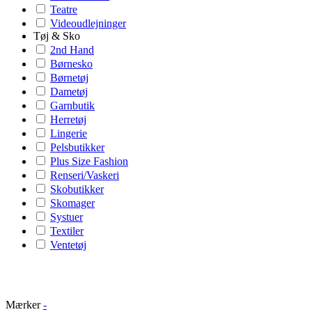
Teatre
Videoudlejninger
Tøj & Sko
2nd Hand
Børnesko
Børnetøj
Dametøj
Garnbutik
Herretøj
Lingerie
Pelsbutikker
Plus Size Fashion
Renseri/Vaskeri
Skobutikker
Skomager
Systuer
Textiler
Ventetøj
Mærker
-