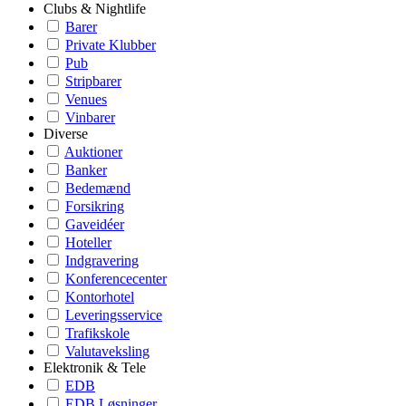
Clubs & Nightlife
Barer
Private Klubber
Pub
Stripbarer
Venues
Vinbarer
Diverse
Auktioner
Banker
Bedemænd
Forsikring
Gaveidéer
Hoteller
Indgravering
Konferencecenter
Kontorhotel
Leveringsservice
Trafikskole
Valutaveksling
Elektronik & Tele
EDB
EDB Løsninger