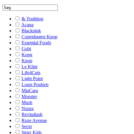
& Tradition
Acana
Blackpink
Copenhagen Kpop
Essential Foods
Gubi
Kong
Kpop
Le Klint
Life4Cuts
Light Point
Louis Poulsen
MiaCara
Monster
Mush
Nuura
Revitallash
Roze Avenue
Secto
Stray Kids