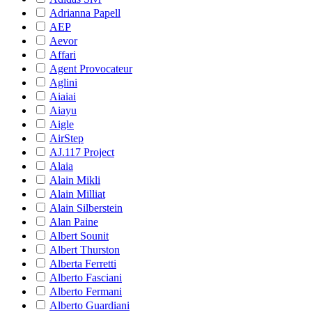
Adrianna Papell
AEP
Aevor
Affari
Agent Provocateur
Aglini
Aiaiai
Aiayu
Aigle
AirStep
AJ.117 Project
Alaia
Alain Mikli
Alain Milliat
Alain Silberstein
Alan Paine
Albert Sounit
Albert Thurston
Alberta Ferretti
Alberto Fasciani
Alberto Fermani
Alberto Guardiani