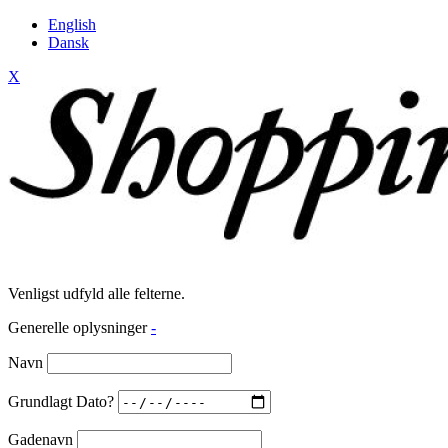
English
Dansk
X
Venligst udfyld alle felterne.
Generelle oplysninger
-
Navn
Grundlagt Dato?
Gadenavn