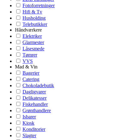
Fotoforretninger
Hifi & Tv
Husholding
Telebutikker
Håndværkere
Elektriker
Glarmester
Låsesmede
Tømrer
VVS
Mad & Vin
Bagerier
Catering
Chokoladebutik
Dagligvarer
Delikatesser
Fiskehandler
Grønthandlere
Isbarer
Kiosk
Konditorier
Slagter