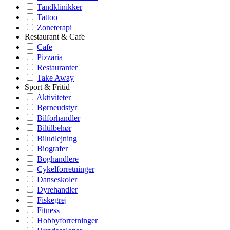
Tandklinikker
Tattoo
Zoneterapi
Restaurant & Cafe
Cafe
Pizzaria
Restauranter
Take Away
Sport & Fritid
Aktiviteter
Børneudstyr
Bilforhandler
Biltilbehør
Biludlejning
Biografer
Boghandlere
Cykelforretninger
Danseskoler
Dyrehandler
Fiskegrej
Fitness
Hobbyforretninger