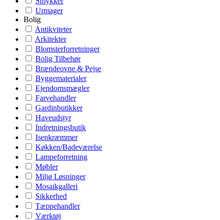
Smykker
Urmager
Bolig
Antikviteter
Arkitekter
Blomsterforretninger
Bolig Tilbehør
Brændeovne & Pejse
Byggematerialer
Ejendomsmægler
Farvehandler
Gardinbutikker
Haveudstyr
Indretningsbutik
Isenkræmmer
Køkken/Badeværelse
Lampeforretning
Møbler
Miljø Løsninger
Mosaikgalleri
Sikkerhed
Tæppehandler
Værktøj