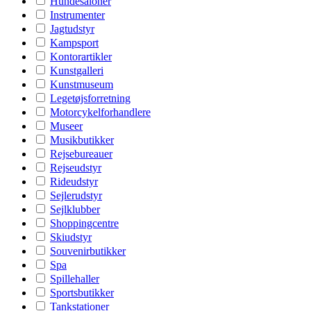
Hundesaloner
Instrumenter
Jagtudstyr
Kampsport
Kontorartikler
Kunstgalleri
Kunstmuseum
Legetøjsforretning
Motorcykelforhandlere
Museer
Musikbutikker
Rejsebureauer
Rejseudstyr
Rideudstyr
Sejlerudstyr
Sejlklubber
Shoppingcentre
Skiudstyr
Souvenirbutikker
Spa
Spillehaller
Sportsbutikker
Tankstationer