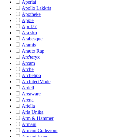
Aperlai
Apollo Lakkris
Apotheke
Apple
April77
Ara sko
Arabesque
Aramis
Arauto Rap
Arc'teryx
Arcam
Arche
Archetipo
ArchitectMade
Ardell
Areaware
Arena
Ariella
Arla Unika
Arm & Hammer
Armani
Armani Collezioni
Armani Jeans