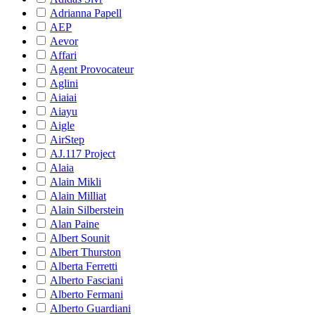
Adrianna Papell
AEP
Aevor
Affari
Agent Provocateur
Aglini
Aiaiai
Aiayu
Aigle
AirStep
AJ.117 Project
Alaia
Alain Mikli
Alain Milliat
Alain Silberstein
Alan Paine
Albert Sounit
Albert Thurston
Alberta Ferretti
Alberto Fasciani
Alberto Fermani
Alberto Guardiani