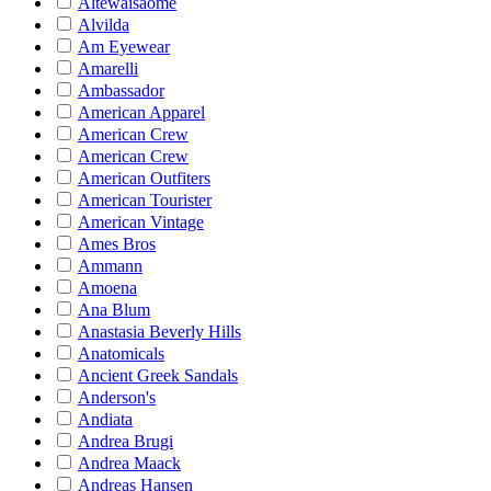
Altewaisaome
Alvilda
Am Eyewear
Amarelli
Ambassador
American Apparel
American Crew
American Crew
American Outfiters
American Tourister
American Vintage
Ames Bros
Ammann
Amoena
Ana Blum
Anastasia Beverly Hills
Anatomicals
Ancient Greek Sandals
Anderson's
Andiata
Andrea Brugi
Andrea Maack
Andreas Hansen