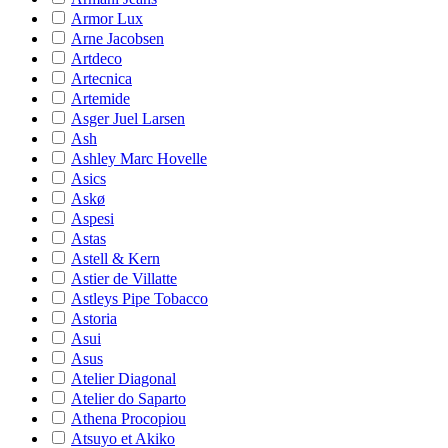
Armor Lux
Arne Jacobsen
Artdeco
Artecnica
Artemide
Asger Juel Larsen
Ash
Ashley Marc Hovelle
Asics
Askø
Aspesi
Astas
Astell & Kern
Astier de Villatte
Astleys Pipe Tobacco
Astoria
Asui
Asus
Atelier Diagonal
Atelier do Saparto
Athena Procopiou
Atsuyo et Akiko