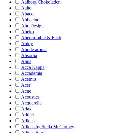
Aalborg Chokoladen
Aalto
Abaco
Abbacino
Abc Design
Abeko
Abercrombie & Fitch
Abloy
Abode aroma
Absorba
Abus
Acca Kappa
Accademia
Acemus
Acer
Acne
Acoustics
Acquarella
Adax
Addict
Adidas
Adidas by Stella McCartney
Adidas Slvr