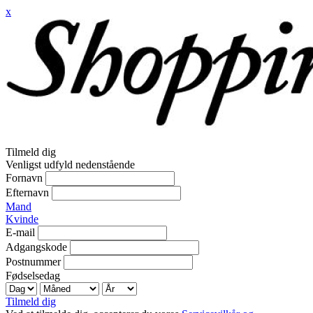
x
Tilmeld dig
Venligst udfyld nedenstående
Fornavn
Efternavn
Mand
Kvinde
E-mail
Adgangskode
Postnummer
Fødselsedag
Tilmeld dig