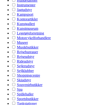
Hundesaloner
Instrumenter
Jagtudstyr
Kampsport
Kontorartikler
Kunstgalleri
Kunstmuseum
Legetøjsforretning
Motorcykelforhandlere
Museer
Musikbutikker
Rejsebureauer
Rejseudstyr
Rideudstyr
Sejlerudstyr
Sejlklubber
Shoppingcentre
Skiudstyr
Souvenirbutikker
Spa
Spillehaller
Sportsbutikker
Tankstationer