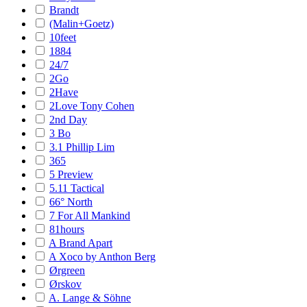
Brandt
(Malin+Goetz)
10feet
1884
24/7
2Go
2Have
2Love Tony Cohen
2nd Day
3 Bo
3.1 Phillip Lim
365
5 Preview
5.11 Tactical
66° North
7 For All Mankind
81hours
A Brand Apart
A Xoco by Anthon Berg
Ørgreen
Ørskov
A. Lange & Söhne