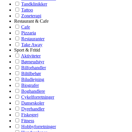
Tandklinikker
Tattoo
Zoneterapi
Restaurant & Cafe
Cafe
Pizzaria
Restauranter
Take Away
Sport & Fritid
Aktiviteter
Børneudstyr
Bilforhandler
Biltilbehør
Biludlejning
Biografer
Boghandlere
Cykelforretninger
Danseskoler
Dyrehandler
Fiskegrej
Fitness
Hobbyforretninger