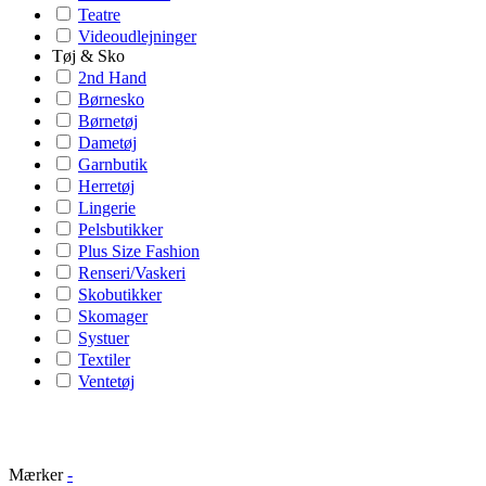
Teatre
Videoudlejninger
Tøj & Sko
2nd Hand
Børnesko
Børnetøj
Dametøj
Garnbutik
Herretøj
Lingerie
Pelsbutikker
Plus Size Fashion
Renseri/Vaskeri
Skobutikker
Skomager
Systuer
Textiler
Ventetøj
Mærker
-