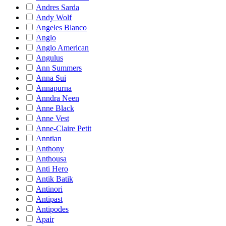
Andres Sarda
Andy Wolf
Angeles Blanco
Anglo
Anglo American
Angulus
Ann Summers
Anna Sui
Annapurna
Anndra Neen
Anne Black
Anne Vest
Anne-Claire Petit
Anntian
Anthony
Anthousa
Anti Hero
Antik Batik
Antinori
Antipast
Antipodes
Apair