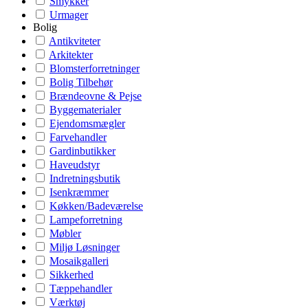
Smykker
Urmager
Bolig
Antikviteter
Arkitekter
Blomsterforretninger
Bolig Tilbehør
Brændeovne & Pejse
Byggematerialer
Ejendomsmægler
Farvehandler
Gardinbutikker
Haveudstyr
Indretningsbutik
Isenkræmmer
Køkken/Badeværelse
Lampeforretning
Møbler
Miljø Løsninger
Mosaikgalleri
Sikkerhed
Tæppehandler
Værktøj