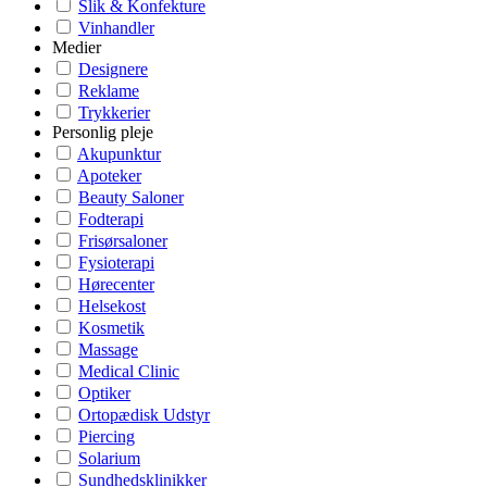
Slik & Konfekture
Vinhandler
Medier
Designere
Reklame
Trykkerier
Personlig pleje
Akupunktur
Apoteker
Beauty Saloner
Fodterapi
Frisørsaloner
Fysioterapi
Hørecenter
Helsekost
Kosmetik
Massage
Medical Clinic
Optiker
Ortopædisk Udstyr
Piercing
Solarium
Sundhedsklinikker