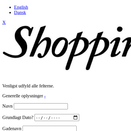
English
Dansk
X
Venligst udfyld alle felterne.
Generelle oplysninger
-
Navn
Grundlagt Dato?
Gadenavn