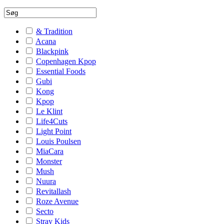
& Tradition
Acana
Blackpink
Copenhagen Kpop
Essential Foods
Gubi
Kong
Kpop
Le Klint
Life4Cuts
Light Point
Louis Poulsen
MiaCara
Monster
Mush
Nuura
Revitallash
Roze Avenue
Secto
Stray Kids