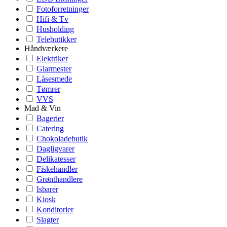
Fotoforretninger
Hifi & Tv
Husholding
Telebutikker
Håndværkere
Elektriker
Glarmester
Låsesmede
Tømrer
VVS
Mad & Vin
Bagerier
Catering
Chokoladebutik
Dagligvarer
Delikatesser
Fiskehandler
Grønthandlere
Isbarer
Kiosk
Konditorier
Slagter