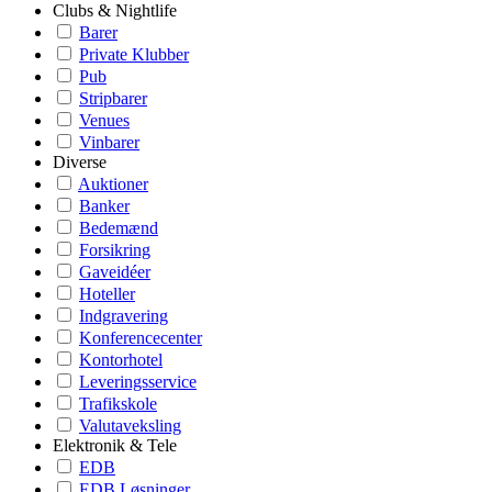
Clubs & Nightlife
Barer
Private Klubber
Pub
Stripbarer
Venues
Vinbarer
Diverse
Auktioner
Banker
Bedemænd
Forsikring
Gaveidéer
Hoteller
Indgravering
Konferencecenter
Kontorhotel
Leveringsservice
Trafikskole
Valutaveksling
Elektronik & Tele
EDB
EDB Løsninger