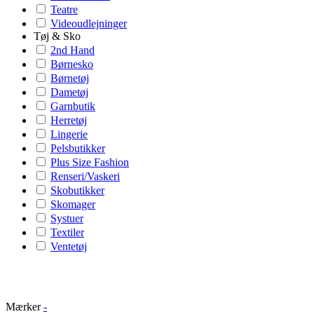
Teatre
Videoudlejninger
Tøj & Sko
2nd Hand
Børnesko
Børnetøj
Dametøj
Garnbutik
Herretøj
Lingerie
Pelsbutikker
Plus Size Fashion
Renseri/Vaskeri
Skobutikker
Skomager
Systuer
Textiler
Ventetøj
Mærker
-