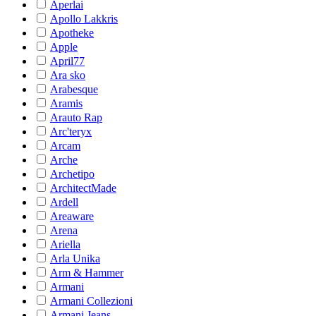
Aperlai
Apollo Lakkris
Apotheke
Apple
April77
Ara sko
Arabesque
Aramis
Arauto Rap
Arc'teryx
Arcam
Arche
Archetipo
ArchitectMade
Ardell
Areaware
Arena
Ariella
Arla Unika
Arm & Hammer
Armani
Armani Collezioni
Armani Jeans