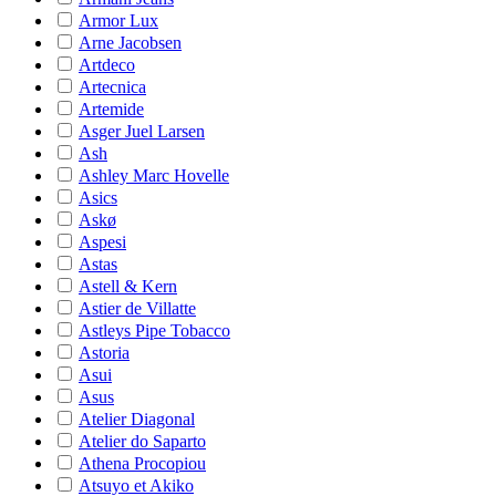
Armor Lux
Arne Jacobsen
Artdeco
Artecnica
Artemide
Asger Juel Larsen
Ash
Ashley Marc Hovelle
Asics
Askø
Aspesi
Astas
Astell & Kern
Astier de Villatte
Astleys Pipe Tobacco
Astoria
Asui
Asus
Atelier Diagonal
Atelier do Saparto
Athena Procopiou
Atsuyo et Akiko