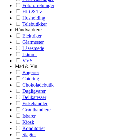
Fotoforretninger
Hifi & Tv
Husholding
Telebutikker
Håndværkere
Elektriker
Glarmester
Låsesmede
Tømrer
VVS
Mad & Vin
Bagerier
Catering
Chokoladebutik
Dagligvarer
Delikatesser
Fiskehandler
Grønthandlere
Isbarer
Kiosk
Konditorier
Slagter