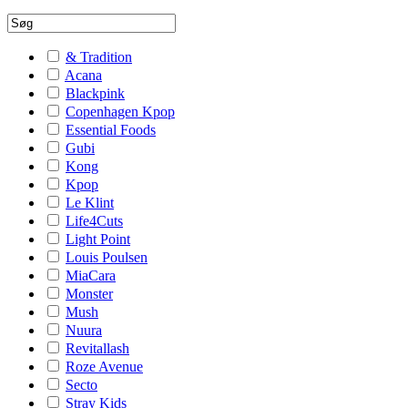
& Tradition
Acana
Blackpink
Copenhagen Kpop
Essential Foods
Gubi
Kong
Kpop
Le Klint
Life4Cuts
Light Point
Louis Poulsen
MiaCara
Monster
Mush
Nuura
Revitallash
Roze Avenue
Secto
Stray Kids