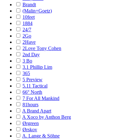
Brandt
(Malin+Goetz)
10feet
1884
24/7
2Go
2Have
2Love Tony Cohen
2nd Day
3 Bo
3.1 Phillip Lim
365
5 Preview
5.11 Tactical
66° North
7 For All Mankind
81hours
A Brand Apart
A Xoco by Anthon Berg
Ørgreen
Ørskov
A. Lange & Söhne