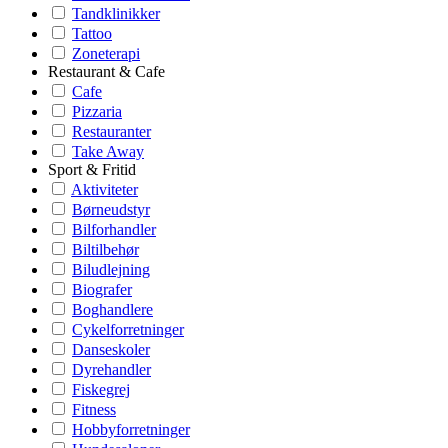
Tandklinikker
Tattoo
Zoneterapi
Restaurant & Cafe
Cafe
Pizzaria
Restauranter
Take Away
Sport & Fritid
Aktiviteter
Børneudstyr
Bilforhandler
Biltilbehør
Biludlejning
Biografer
Boghandlere
Cykelforretninger
Danseskoler
Dyrehandler
Fiskegrej
Fitness
Hobbyforretninger