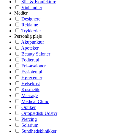
Slik & Konfekture
Vinhandler
Medier
Designere
Reklame
Trykkerier
Personlig pleje
Akupunktur
Apoteker
Beauty Saloner
Fodterapi
Frisørsaloner
Fysioterapi
Hørecenter
Helsekost
Kosmetik
Massage
Medical Clinic
Optiker
Ortopædisk Udstyr
Piercing
Solarium
Sundhedsklinikker