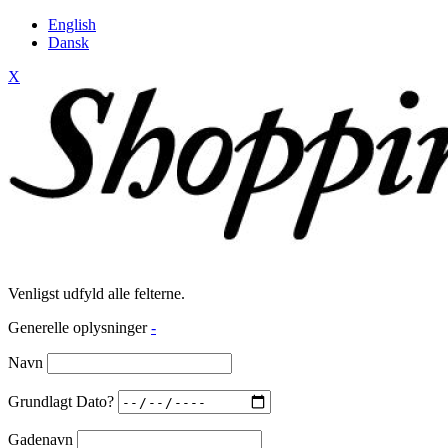
English
Dansk
X
Venligst udfyld alle felterne.
Generelle oplysninger
-
Navn
Grundlagt Dato?
Gadenavn