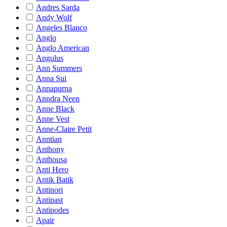
Andres Sarda
Andy Wolf
Angeles Blanco
Anglo
Anglo American
Angulus
Ann Summers
Anna Sui
Annapurna
Anndra Neen
Anne Black
Anne Vest
Anne-Claire Petit
Anntian
Anthony
Anthousa
Anti Hero
Antik Batik
Antinori
Antipast
Antipodes
Apair