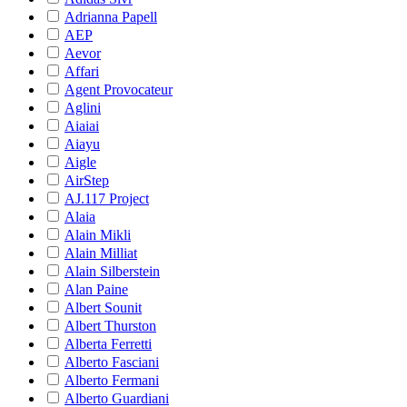
Adrianna Papell
AEP
Aevor
Affari
Agent Provocateur
Aglini
Aiaiai
Aiayu
Aigle
AirStep
AJ.117 Project
Alaia
Alain Mikli
Alain Milliat
Alain Silberstein
Alan Paine
Albert Sounit
Albert Thurston
Alberta Ferretti
Alberto Fasciani
Alberto Fermani
Alberto Guardiani