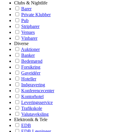
Clubs & Nightlife
Barer
Private Klubber
Pub
Stripbarer
Venues
Vinbarer
Diverse
Auktioner
Banker
Bedemænd
Forsikring
Gaveidéer
Hoteller
Indgravering
Konferencecenter
Kontorhotel
Leveringsservice
Trafikskole
Valutaveksling
Elektronik & Tele
EDB
EDB Løsninger