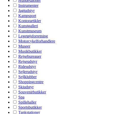
Hundesaloner
Instrumenter
Jagtudstyr
Kampsport
Kontorartikler
Kunstgalleri
Kunstmuseum
Legetøjsforretning
Motorcykelforhandlere
Museer
Musikbutikker
Rejsebureauer
Rejseudstyr
Rideudstyr
Sejlerudstyr
Sejlklubber
Shoppingcentre
Skiudstyr
Souvenirbutikker
Spa
Spillehaller
Sportsbutikker
Tankstationer