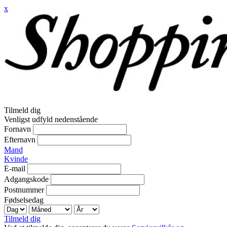
x
Tilmeld dig
Venligst udfyld nedenstående
Fornavn
Efternavn
Mand
Kvinde
E-mail
Adgangskode
Postnummer
Fødselsedag
Tilmeld dig