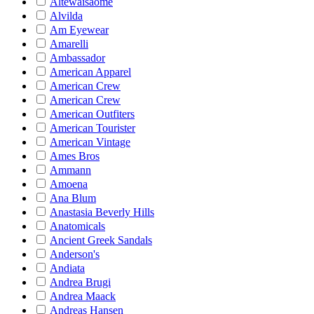
Altewaisaome
Alvilda
Am Eyewear
Amarelli
Ambassador
American Apparel
American Crew
American Crew
American Outfiters
American Tourister
American Vintage
Ames Bros
Ammann
Amoena
Ana Blum
Anastasia Beverly Hills
Anatomicals
Ancient Greek Sandals
Anderson's
Andiata
Andrea Brugi
Andrea Maack
Andreas Hansen