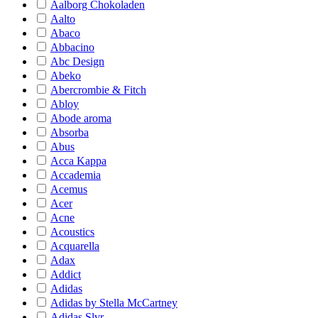
Aalborg Chokoladen
Aalto
Abaco
Abbacino
Abc Design
Abeko
Abercrombie & Fitch
Abloy
Abode aroma
Absorba
Abus
Acca Kappa
Accademia
Acemus
Acer
Acne
Acoustics
Acquarella
Adax
Addict
Adidas
Adidas by Stella McCartney
Adidas Slvr