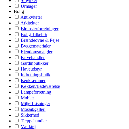
Smykker
Urmager
Bolig
Antikviteter
Arkitekter
Blomsterforretninger
Bolig Tilbehør
Brændeovne & Pejse
Byggematerialer
Ejendomsmægler
Farvehandler
Gardinbutikker
Haveudstyr
Indretningsbutik
Isenkræmmer
Køkken/Badeværelse
Lampeforretning
Møbler
Miljø Løsninger
Mosaikgalleri
Sikkerhed
Tæppehandler
Værktøj