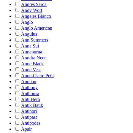
Andres Sarda
Andy Wolf
Angeles Blanco
Anglo
Anglo American
Angulus
Ann Summers
Anna Sui
Annapurna
Anndra Neen
Anne Black
Anne Vest
Anne-Claire Petit
Anntian
Anthony
Anthousa
Anti Hero
Antik Batik
Antinori
Antipast
Antipodes
Apair