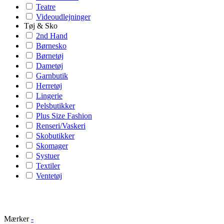
Teatre
Videoudlejninger
Tøj & Sko
2nd Hand
Børnesko
Børnetøj
Dametøj
Garnbutik
Herretøj
Lingerie
Pelsbutikker
Plus Size Fashion
Renseri/Vaskeri
Skobutikker
Skomager
Systuer
Textiler
Ventetøj
Mærker
-