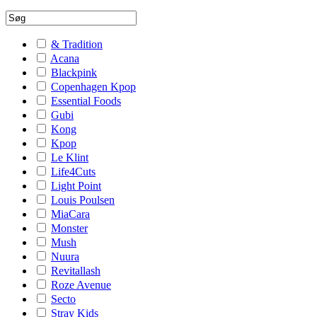
& Tradition
Acana
Blackpink
Copenhagen Kpop
Essential Foods
Gubi
Kong
Kpop
Le Klint
Life4Cuts
Light Point
Louis Poulsen
MiaCara
Monster
Mush
Nuura
Revitallash
Roze Avenue
Secto
Stray Kids