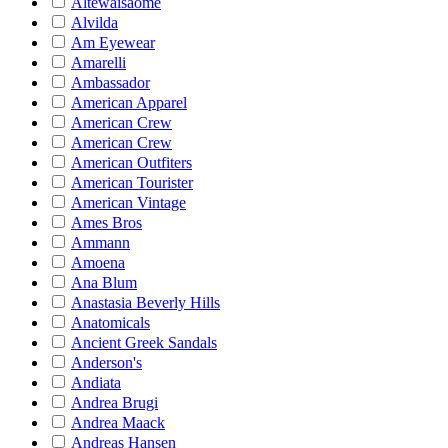
Altewaisaome
Alvilda
Am Eyewear
Amarelli
Ambassador
American Apparel
American Crew
American Crew
American Outfiters
American Tourister
American Vintage
Ames Bros
Ammann
Amoena
Ana Blum
Anastasia Beverly Hills
Anatomicals
Ancient Greek Sandals
Anderson's
Andiata
Andrea Brugi
Andrea Maack
Andreas Hansen