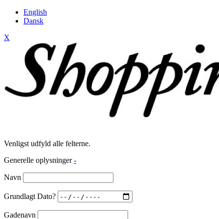
English
Dansk
X
Venligst udfyld alle felterne.
Generelle oplysninger
-
Navn
Grundlagt Dato?
Gadenavn