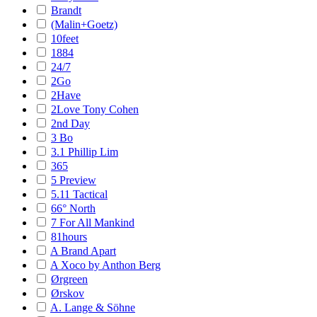
Brandt
(Malin+Goetz)
10feet
1884
24/7
2Go
2Have
2Love Tony Cohen
2nd Day
3 Bo
3.1 Phillip Lim
365
5 Preview
5.11 Tactical
66° North
7 For All Mankind
81hours
A Brand Apart
A Xoco by Anthon Berg
Ørgreen
Ørskov
A. Lange & Söhne