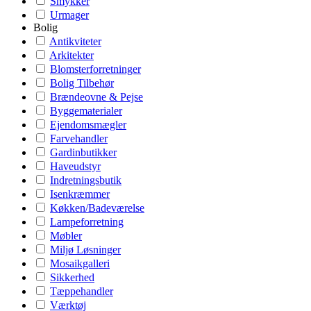
Smykker
Urmager
Bolig
Antikviteter
Arkitekter
Blomsterforretninger
Bolig Tilbehør
Brændeovne & Pejse
Byggematerialer
Ejendomsmægler
Farvehandler
Gardinbutikker
Haveudstyr
Indretningsbutik
Isenkræmmer
Køkken/Badeværelse
Lampeforretning
Møbler
Miljø Løsninger
Mosaikgalleri
Sikkerhed
Tæppehandler
Værktøj