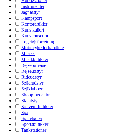
Hundesaloner
Instrumenter
Jagtudstyr
Kampsport
Kontorartikler
Kunstgalleri
Kunstmuseum
Legetøjsforretning
Motorcykelforhandlere
Museer
Musikbutikker
Rejsebureauer
Rejseudstyr
Rideudstyr
Sejlerudstyr
Sejlklubber
Shoppingcentre
Skiudstyr
Souvenirbutikker
Spa
Spillehaller
Sportsbutikker
Tankstationer