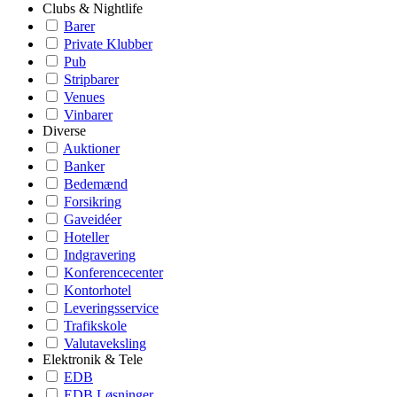
Clubs & Nightlife
Barer
Private Klubber
Pub
Stripbarer
Venues
Vinbarer
Diverse
Auktioner
Banker
Bedemænd
Forsikring
Gaveidéer
Hoteller
Indgravering
Konferencecenter
Kontorhotel
Leveringsservice
Trafikskole
Valutaveksling
Elektronik & Tele
EDB
EDB Løsninger