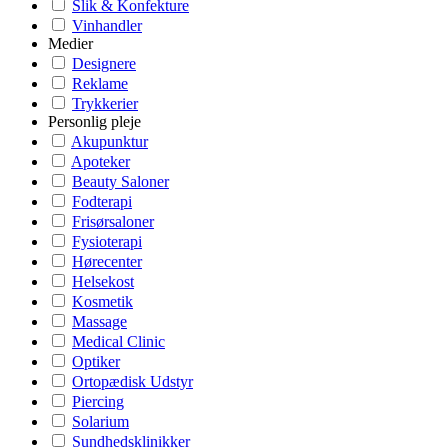
Slik & Konfekture
Vinhandler
Medier
Designere
Reklame
Trykkerier
Personlig pleje
Akupunktur
Apoteker
Beauty Saloner
Fodterapi
Frisørsaloner
Fysioterapi
Hørecenter
Helsekost
Kosmetik
Massage
Medical Clinic
Optiker
Ortopædisk Udstyr
Piercing
Solarium
Sundhedsklinikker