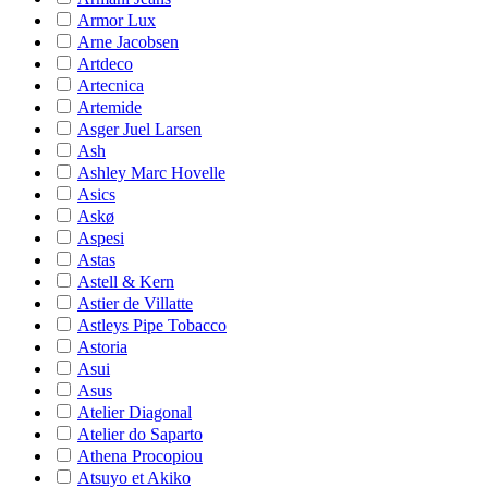
Armor Lux
Arne Jacobsen
Artdeco
Artecnica
Artemide
Asger Juel Larsen
Ash
Ashley Marc Hovelle
Asics
Askø
Aspesi
Astas
Astell & Kern
Astier de Villatte
Astleys Pipe Tobacco
Astoria
Asui
Asus
Atelier Diagonal
Atelier do Saparto
Athena Procopiou
Atsuyo et Akiko