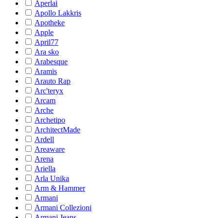
Aperlai
Apollo Lakkris
Apotheke
Apple
April77
Ara sko
Arabesque
Aramis
Arauto Rap
Arc'teryx
Arcam
Arche
Archetipo
ArchitectMade
Ardell
Areaware
Arena
Ariella
Arla Unika
Arm & Hammer
Armani
Armani Collezioni
Armani Jeans