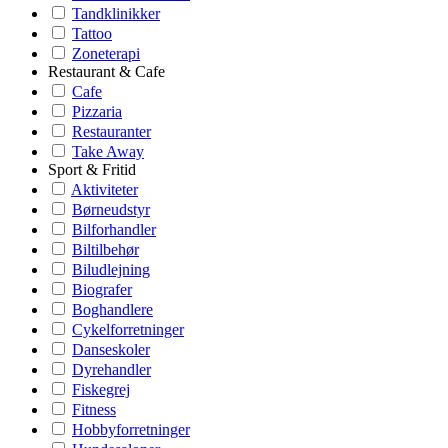
Tandklinikker
Tattoo
Zoneterapi
Restaurant & Cafe
Cafe
Pizzaria
Restauranter
Take Away
Sport & Fritid
Aktiviteter
Børneudstyr
Bilforhandler
Biltilbehør
Biludlejning
Biografer
Boghandlere
Cykelforretninger
Danseskoler
Dyrehandler
Fiskegrej
Fitness
Hobbyforretninger