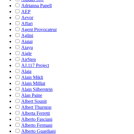
Adrianna Papell
AEP
Aevor
Affari
Agent Provocateur
Aglini
Aiaiai
Aiayu
Aigle
AirStep
AJ.117 Project
Alaia
Alain Mikli
Alain Milliat
Alain Silberstein
Alan Paine
Albert Sounit
Albert Thurston
Alberta Ferretti
Alberto Fasciani
Alberto Fermani
Alberto Guardiani