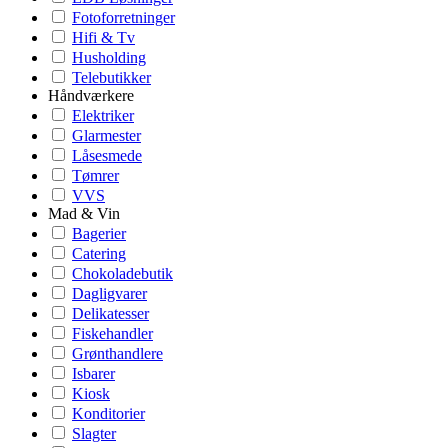
Fotoforretninger
Hifi & Tv
Husholding
Telebutikker
Håndværkere
Elektriker
Glarmester
Låsesmede
Tømrer
VVS
Mad & Vin
Bagerier
Catering
Chokoladebutik
Dagligvarer
Delikatesser
Fiskehandler
Grønthandlere
Isbarer
Kiosk
Konditorier
Slagter