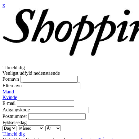
x
Tilmeld dig
Venligst udfyld nedenstående
Fornavn
Efternavn
Mand
Kvinde
E-mail
Adgangskode
Postnummer
Fødselsedag
Tilmeld dig