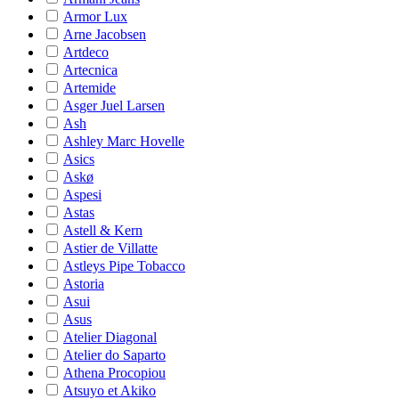
Armor Lux
Arne Jacobsen
Artdeco
Artecnica
Artemide
Asger Juel Larsen
Ash
Ashley Marc Hovelle
Asics
Askø
Aspesi
Astas
Astell & Kern
Astier de Villatte
Astleys Pipe Tobacco
Astoria
Asui
Asus
Atelier Diagonal
Atelier do Saparto
Athena Procopiou
Atsuyo et Akiko