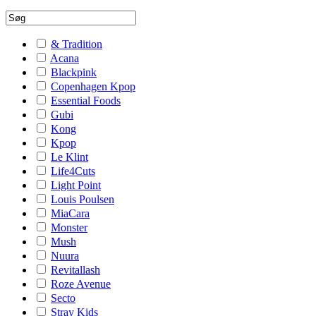
& Tradition
Acana
Blackpink
Copenhagen Kpop
Essential Foods
Gubi
Kong
Kpop
Le Klint
Life4Cuts
Light Point
Louis Poulsen
MiaCara
Monster
Mush
Nuura
Revitallash
Roze Avenue
Secto
Stray Kids