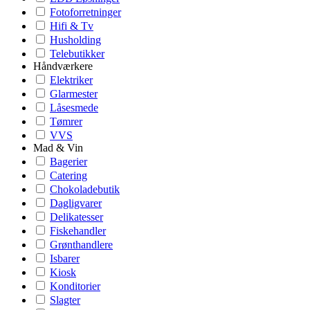
Fotoforretninger
Hifi & Tv
Husholding
Telebutikker
Håndværkere
Elektriker
Glarmester
Låsesmede
Tømrer
VVS
Mad & Vin
Bagerier
Catering
Chokoladebutik
Dagligvarer
Delikatesser
Fiskehandler
Grønthandlere
Isbarer
Kiosk
Konditorier
Slagter