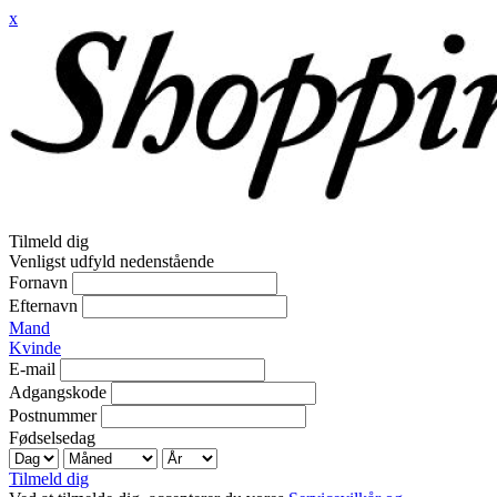
x
Tilmeld dig
Venligst udfyld nedenstående
Fornavn
Efternavn
Mand
Kvinde
E-mail
Adgangskode
Postnummer
Fødselsedag
Tilmeld dig