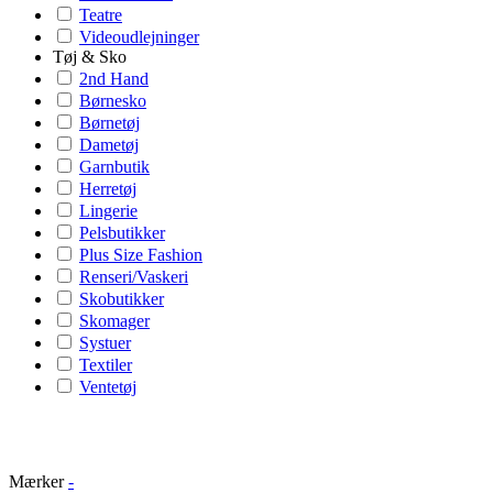
Teatre
Videoudlejninger
Tøj & Sko
2nd Hand
Børnesko
Børnetøj
Dametøj
Garnbutik
Herretøj
Lingerie
Pelsbutikker
Plus Size Fashion
Renseri/Vaskeri
Skobutikker
Skomager
Systuer
Textiler
Ventetøj
Mærker
-