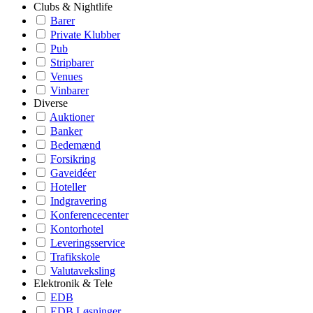
Clubs & Nightlife
Barer
Private Klubber
Pub
Stripbarer
Venues
Vinbarer
Diverse
Auktioner
Banker
Bedemænd
Forsikring
Gaveidéer
Hoteller
Indgravering
Konferencecenter
Kontorhotel
Leveringsservice
Trafikskole
Valutaveksling
Elektronik & Tele
EDB
EDB Løsninger