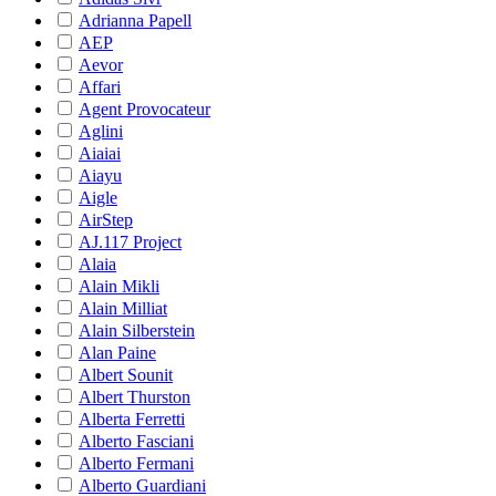
Adrianna Papell
AEP
Aevor
Affari
Agent Provocateur
Aglini
Aiaiai
Aiayu
Aigle
AirStep
AJ.117 Project
Alaia
Alain Mikli
Alain Milliat
Alain Silberstein
Alan Paine
Albert Sounit
Albert Thurston
Alberta Ferretti
Alberto Fasciani
Alberto Fermani
Alberto Guardiani