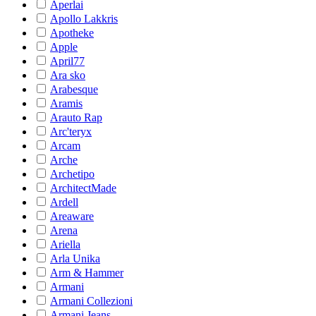
Aperlai
Apollo Lakkris
Apotheke
Apple
April77
Ara sko
Arabesque
Aramis
Arauto Rap
Arc'teryx
Arcam
Arche
Archetipo
ArchitectMade
Ardell
Areaware
Arena
Ariella
Arla Unika
Arm & Hammer
Armani
Armani Collezioni
Armani Jeans