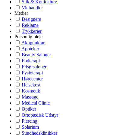
Slik & Konfekture
Vinhandler
Medier
Designere
Reklame
Trykkerier
Personlig pleje
Akupunktur
Apoteker
Beauty Saloner
Fodterapi
Frisørsaloner
Fysioterapi
Hørecenter
Helsekost
Kosmetik
Massage
Medical Clinic
Optiker
Ortopædisk Udstyr
Piercing
Solarium
Sundhedsklinikker