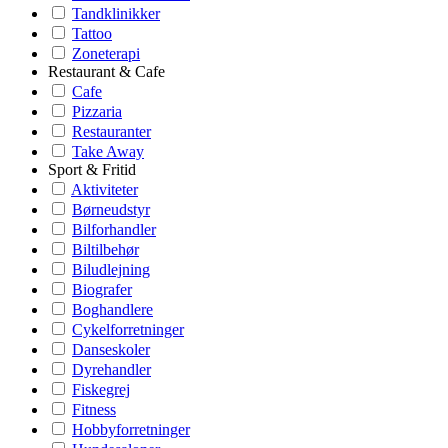
Tandklinikker
Tattoo
Zoneterapi
Restaurant & Cafe
Cafe
Pizzaria
Restauranter
Take Away
Sport & Fritid
Aktiviteter
Børneudstyr
Bilforhandler
Biltilbehør
Biludlejning
Biografer
Boghandlere
Cykelforretninger
Danseskoler
Dyrehandler
Fiskegrej
Fitness
Hobbyforretninger