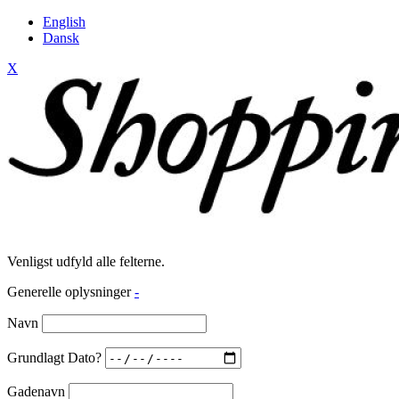
English
Dansk
X
Venligst udfyld alle felterne.
Generelle oplysninger
-
Navn
Grundlagt Dato?
Gadenavn