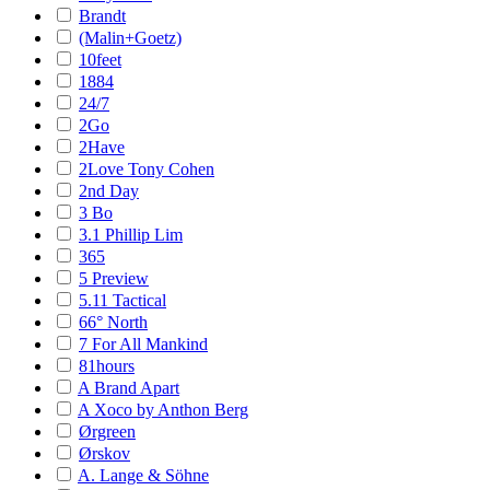
Brandt
(Malin+Goetz)
10feet
1884
24/7
2Go
2Have
2Love Tony Cohen
2nd Day
3 Bo
3.1 Phillip Lim
365
5 Preview
5.11 Tactical
66° North
7 For All Mankind
81hours
A Brand Apart
A Xoco by Anthon Berg
Ørgreen
Ørskov
A. Lange & Söhne