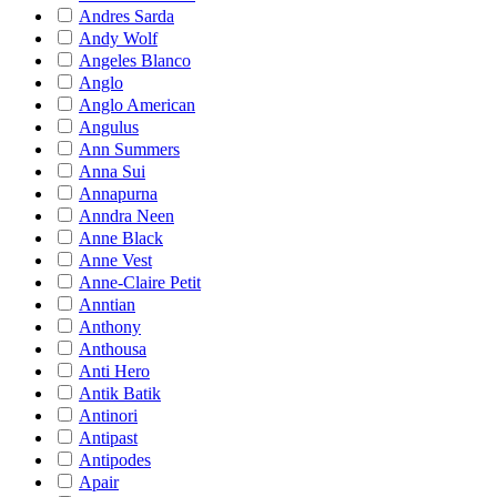
Andres Sarda
Andy Wolf
Angeles Blanco
Anglo
Anglo American
Angulus
Ann Summers
Anna Sui
Annapurna
Anndra Neen
Anne Black
Anne Vest
Anne-Claire Petit
Anntian
Anthony
Anthousa
Anti Hero
Antik Batik
Antinori
Antipast
Antipodes
Apair