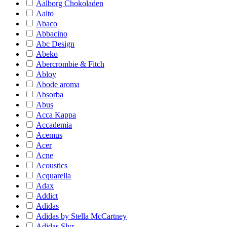
Aalborg Chokoladen
Aalto
Abaco
Abbacino
Abc Design
Abeko
Abercrombie & Fitch
Abloy
Abode aroma
Absorba
Abus
Acca Kappa
Accademia
Acemus
Acer
Acne
Acoustics
Acquarella
Adax
Addict
Adidas
Adidas by Stella McCartney
Adidas Slvr