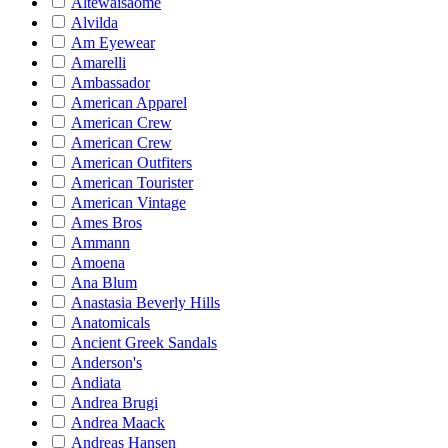
Altewaisaome
Alvilda
Am Eyewear
Amarelli
Ambassador
American Apparel
American Crew
American Crew
American Outfiters
American Tourister
American Vintage
Ames Bros
Ammann
Amoena
Ana Blum
Anastasia Beverly Hills
Anatomicals
Ancient Greek Sandals
Anderson's
Andiata
Andrea Brugi
Andrea Maack
Andreas Hansen