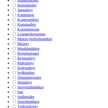
Hundesaloner
Instrumenter
Jagtudstyr
Kampsport
Kontorartikler
Kunstgalleri
Kunstmuseum
Legetøjsforretning
Motorcykelforhandlere
Museer
Musikbutikker
Rejsebureauer
Rejseudstyr
Rideudstyr
Sejlerudstyr
Sejlklubber
Shoppingcentre
Skiudstyr
Souvenirbutikker
Spa
Spillehaller
Sportsbutikker
Tankstationer