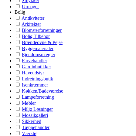
Smykker
Urmager
Bolig
Antikviteter
Arkitekter
Blomsterforretninger
Bolig Tilbehør
Brændeovne & Pejse
Byggematerialer
Ejendomsmægler
Farvehandler
Gardinbutikker
Haveudstyr
Indretningsbutik
Isenkræmmer
Køkken/Badeværelse
Lampeforretning
Møbler
Miljø Løsninger
Mosaikgalleri
Sikkerhed
Tæppehandler
Værktøj