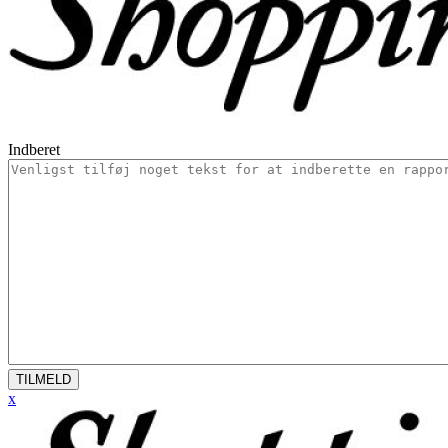
Indberet
TILMELD
x