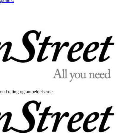
politik.
med rating og anmeldelserne.