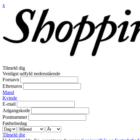
x
Tilmeld dig
Venligst udfyld nedenstående
Fornavn
Efternavn
Mand
Kvinde
E-mail
Adgangskode
Postnummer
Fødselsedag
Tilmeld dig