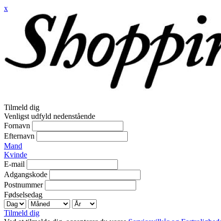
x
Tilmeld dig
Venligst udfyld nedenstående
Fornavn
Efternavn
Mand
Kvinde
E-mail
Adgangskode
Postnummer
Fødselsedag
Tilmeld dig