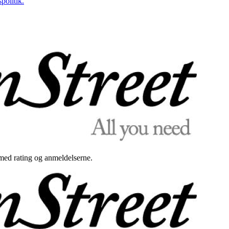
politik.
med rating og anmeldelserne.