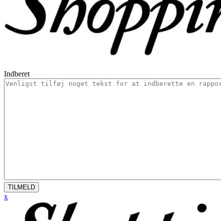
Indberet
TILMELD
x