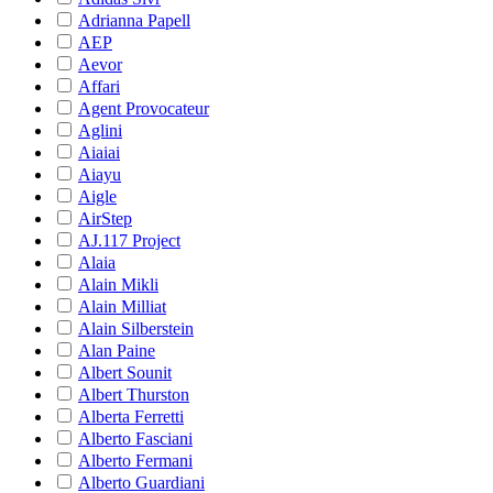
Adrianna Papell
AEP
Aevor
Affari
Agent Provocateur
Aglini
Aiaiai
Aiayu
Aigle
AirStep
AJ.117 Project
Alaia
Alain Mikli
Alain Milliat
Alain Silberstein
Alan Paine
Albert Sounit
Albert Thurston
Alberta Ferretti
Alberto Fasciani
Alberto Fermani
Alberto Guardiani