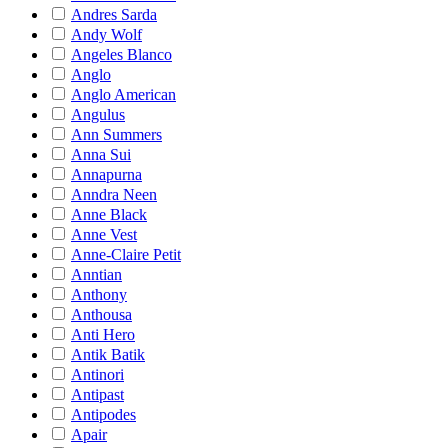
Andres Sarda
Andy Wolf
Angeles Blanco
Anglo
Anglo American
Angulus
Ann Summers
Anna Sui
Annapurna
Anndra Neen
Anne Black
Anne Vest
Anne-Claire Petit
Anntian
Anthony
Anthousa
Anti Hero
Antik Batik
Antinori
Antipast
Antipodes
Apair