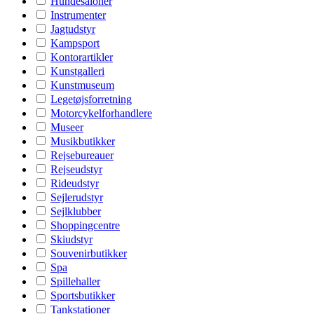
Hundesaloner
Instrumenter
Jagtudstyr
Kampsport
Kontorartikler
Kunstgalleri
Kunstmuseum
Legetøjsforretning
Motorcykelforhandlere
Museer
Musikbutikker
Rejsebureauer
Rejseudstyr
Rideudstyr
Sejlerudstyr
Sejlklubber
Shoppingcentre
Skiudstyr
Souvenirbutikker
Spa
Spillehaller
Sportsbutikker
Tankstationer