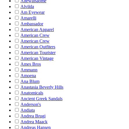
Altewaisaome
Alvilda
Am Eyewear
Amarelli
Ambassador
American Apparel
American Crew
American Crew
American Outfiters
American Tourister
American Vintage
Ames Bros
Ammann
Amoena
Ana Blum
Anastasia Beverly Hills
Anatomicals
Ancient Greek Sandals
Anderson's
Andiata
Andrea Brugi
Andrea Maack
Andreas Hansen