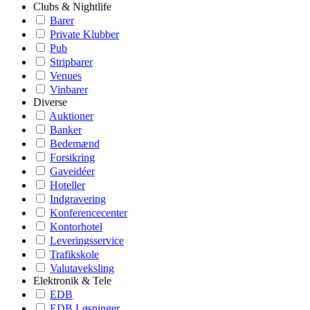
Clubs & Nightlife
Barer
Private Klubber
Pub
Stripbarer
Venues
Vinbarer
Diverse
Auktioner
Banker
Bedemænd
Forsikring
Gaveidéer
Hoteller
Indgravering
Konferencecenter
Kontorhotel
Leveringsservice
Trafikskole
Valutaveksling
Elektronik & Tele
EDB
EDB Løsninger