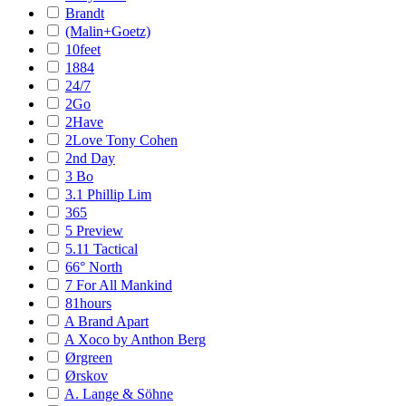
Brandt
(Malin+Goetz)
10feet
1884
24/7
2Go
2Have
2Love Tony Cohen
2nd Day
3 Bo
3.1 Phillip Lim
365
5 Preview
5.11 Tactical
66° North
7 For All Mankind
81hours
A Brand Apart
A Xoco by Anthon Berg
Ørgreen
Ørskov
A. Lange & Söhne