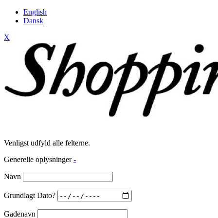
English
Dansk
X
Venligst udfyld alle felterne.
Generelle oplysninger
-
Navn
Grundlagt Dato?
Gadenavn