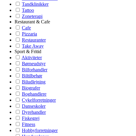
Tandklinikker
Tattoo
Zoneterapi
Restaurant & Cafe
Cafe
Pizzaria
Restauranter
Take Away
Sport & Fritid
Aktiviteter
Børneudstyr
Bilforhandler
Biltilbehør
Biludlejning
Biografer
Boghandlere
Cykelforretninger
Danseskoler
Dyrehandler
Fiskegrej
Fitness
Hobbyforretninger