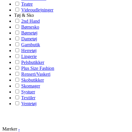
Teatre
Videoudlejninger
Tøj & Sko
2nd Hand
Børnesko
Børnetøj
Dametøj
Garnbutik
Herretøj
Lingerie
Pelsbutikker
Plus Size Fashion
Renseri/Vaskeri
Skobutikker
Skomager
Systuer
Textiler
Ventetøj
Mærker
-