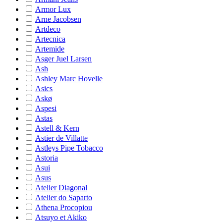
Armor Lux
Arne Jacobsen
Artdeco
Artecnica
Artemide
Asger Juel Larsen
Ash
Ashley Marc Hovelle
Asics
Askø
Aspesi
Astas
Astell & Kern
Astier de Villatte
Astleys Pipe Tobacco
Astoria
Asui
Asus
Atelier Diagonal
Atelier do Saparto
Athena Procopiou
Atsuyo et Akiko