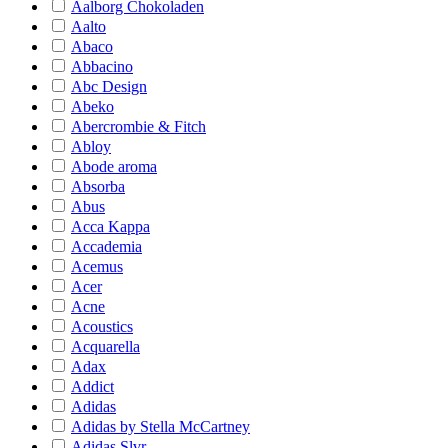
Aalborg Chokoladen
Aalto
Abaco
Abbacino
Abc Design
Abeko
Abercrombie & Fitch
Abloy
Abode aroma
Absorba
Abus
Acca Kappa
Accademia
Acemus
Acer
Acne
Acoustics
Acquarella
Adax
Addict
Adidas
Adidas by Stella McCartney
Adidas Slvr