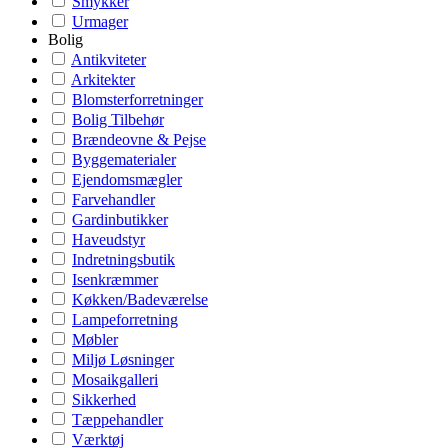
Smykker
Urmager
Bolig
Antikviteter
Arkitekter
Blomsterforretninger
Bolig Tilbehør
Brændeovne & Pejse
Byggematerialer
Ejendomsmægler
Farvehandler
Gardinbutikker
Haveudstyr
Indretningsbutik
Isenkræmmer
Køkken/Badeværelse
Lampeforretning
Møbler
Miljø Løsninger
Mosaikgalleri
Sikkerhed
Tæppehandler
Værktøj