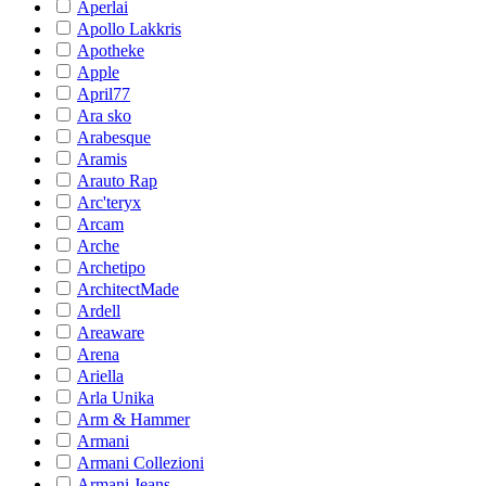
Aperlai
Apollo Lakkris
Apotheke
Apple
April77
Ara sko
Arabesque
Aramis
Arauto Rap
Arc'teryx
Arcam
Arche
Archetipo
ArchitectMade
Ardell
Areaware
Arena
Ariella
Arla Unika
Arm & Hammer
Armani
Armani Collezioni
Armani Jeans