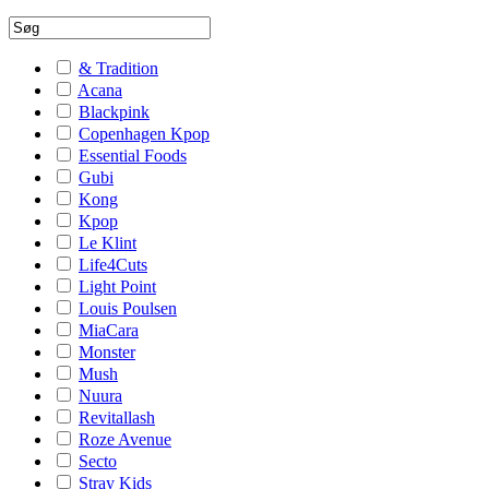
& Tradition
Acana
Blackpink
Copenhagen Kpop
Essential Foods
Gubi
Kong
Kpop
Le Klint
Life4Cuts
Light Point
Louis Poulsen
MiaCara
Monster
Mush
Nuura
Revitallash
Roze Avenue
Secto
Stray Kids