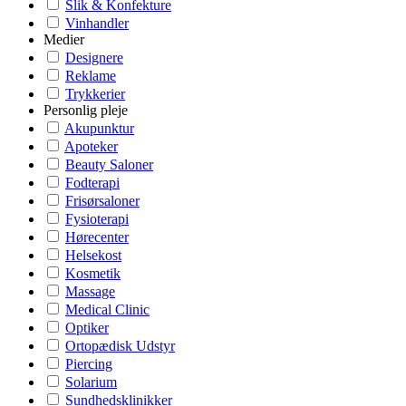
Slik & Konfekture
Vinhandler
Medier
Designere
Reklame
Trykkerier
Personlig pleje
Akupunktur
Apoteker
Beauty Saloner
Fodterapi
Frisørsaloner
Fysioterapi
Hørecenter
Helsekost
Kosmetik
Massage
Medical Clinic
Optiker
Ortopædisk Udstyr
Piercing
Solarium
Sundhedsklinikker