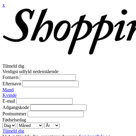
x
Tilmeld dig
Venligst udfyld nedenstående
Fornavn
Efternavn
Mand
Kvinde
E-mail
Adgangskode
Postnummer
Fødselsedag
Tilmeld dig