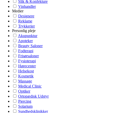
Slik & Konfekture
Vinhandler
Medier
Designere
Reklame
Trykkerier
Personlig pleje
Akupunktur
Apoteker
Beauty Saloner
Fodterapi
Frisørsaloner
Fysioterapi
Hørecenter
Helsekost
Kosmetik
Massage
Medical Clinic
Optiker
Ortopædisk Udstyr
Piercing
Solarium
Sundhedsklinikker