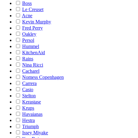
Boss
Le Creuset
Acne
Kevin Murphy
Fred Perry
Oakley
Persol
Hummel
KitchenAid
Rains
Nina Ricci
Cacharel
Nomess Copenhagen
Carrera
Casio
Stelton
Kerastase
Krups
Havaianas
Hestra
Triumph
Issey Miyake