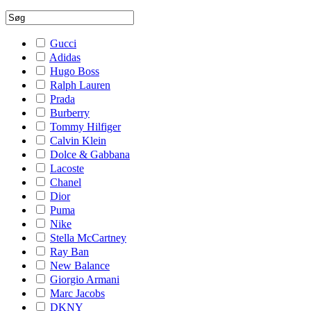
Gucci
Adidas
Hugo Boss
Ralph Lauren
Prada
Burberry
Tommy Hilfiger
Calvin Klein
Dolce & Gabbana
Lacoste
Chanel
Dior
Puma
Nike
Stella McCartney
Ray Ban
New Balance
Giorgio Armani
Marc Jacobs
DKNY