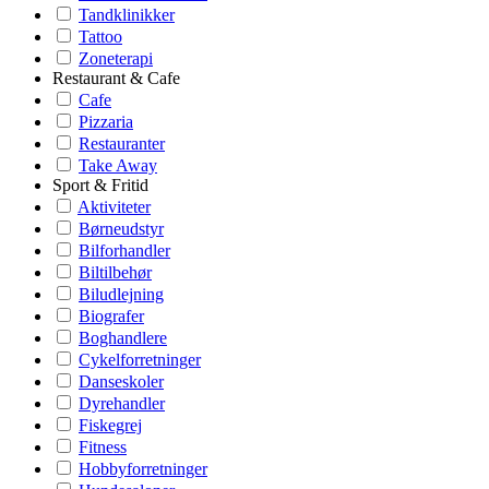
Tandklinikker
Tattoo
Zoneterapi
Restaurant & Cafe
Cafe
Pizzaria
Restauranter
Take Away
Sport & Fritid
Aktiviteter
Børneudstyr
Bilforhandler
Biltilbehør
Biludlejning
Biografer
Boghandlere
Cykelforretninger
Danseskoler
Dyrehandler
Fiskegrej
Fitness
Hobbyforretninger