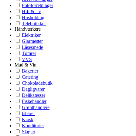
Fotoforretninger
Hifi & Tv
Husholding
Telebutikker
Håndværkere
Elektriker
Glarmester
Låsesmede
Tømrer
VVS
Mad & Vin
Bagerier
Catering
Chokoladebutik
Dagligvarer
Delikatesser
Fiskehandler
Grønthandlere
Isbarer
Kiosk
Konditorier
Slagter