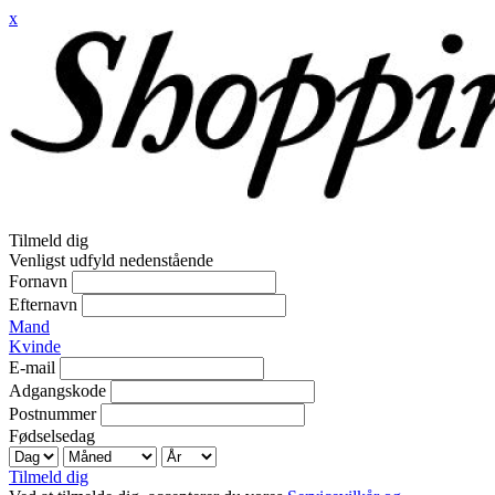
x
Tilmeld dig
Venligst udfyld nedenstående
Fornavn
Efternavn
Mand
Kvinde
E-mail
Adgangskode
Postnummer
Fødselsedag
Tilmeld dig