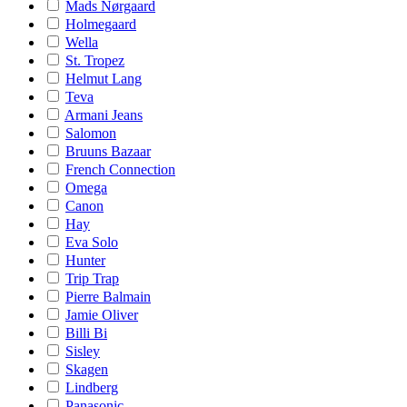
Mads Nørgaard
Holmegaard
Wella
St. Tropez
Helmut Lang
Teva
Armani Jeans
Salomon
Bruuns Bazaar
French Connection
Omega
Canon
Hay
Eva Solo
Hunter
Trip Trap
Pierre Balmain
Jamie Oliver
Billi Bi
Sisley
Skagen
Lindberg
Panasonic