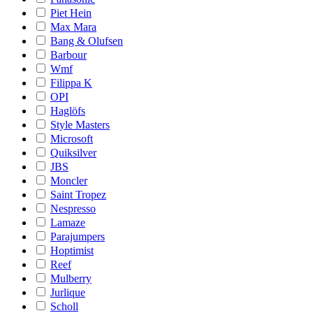
Piet Hein
Max Mara
Bang & Olufsen
Barbour
Wmf
Filippa K
OPI
Haglöfs
Style Masters
Microsoft
Quiksilver
JBS
Moncler
Saint Tropez
Nespresso
Lamaze
Parajumpers
Hoptimist
Reef
Mulberry
Jurlique
Scholl