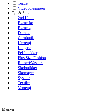
Teatre
Videoudlejninger
Tøj & Sko
2nd Hand
Børnesko
Børnetøj
Dametøj
Garnbutik
Herretøj
Lingerie
Pelsbutikker
Plus Size Fashion
Renseri/Vaskeri
Skobutikker
Skomager
Systuer
Textiler
Ventetøj
Mærker
-