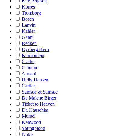
Kay Bojesen
Korres
Tromborg
Bosch
Lanvin
Kähler
Ganni
Redken
Dyrberg Kern
Karmameju
Clarks
Clinique
Armani
Helly Hansen
Cartier
Samsøe & Samsøe
By Malene Birger
Ticket to Heaven
Dr. Hauschka
Murad
Kenwood
Youngblood
Nokia