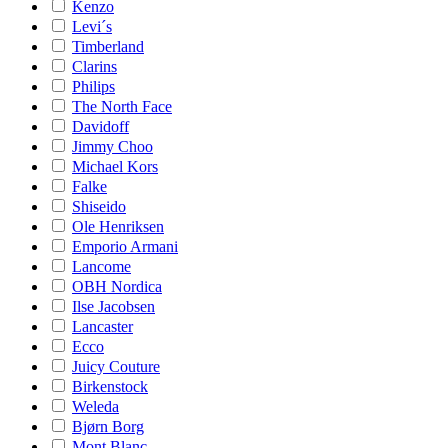
Kenzo
Levi´s
Timberland
Clarins
Philips
The North Face
Davidoff
Jimmy Choo
Michael Kors
Falke
Shiseido
Ole Henriksen
Emporio Armani
Lancome
OBH Nordica
Ilse Jacobsen
Lancaster
Ecco
Juicy Couture
Birkenstock
Weleda
Bjørn Borg
Mont Blanc