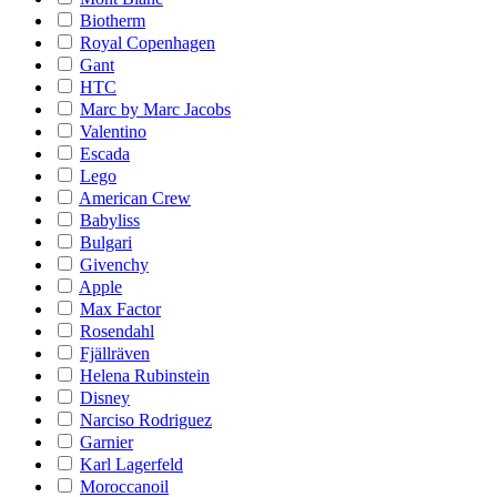
Biotherm
Royal Copenhagen
Gant
HTC
Marc by Marc Jacobs
Valentino
Escada
Lego
American Crew
Babyliss
Bulgari
Givenchy
Apple
Max Factor
Rosendahl
Fjällräven
Helena Rubinstein
Disney
Narciso Rodriguez
Garnier
Karl Lagerfeld
Moroccanoil