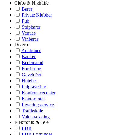
Clubs & Nightlife
Barer
Private Klubber
Pub
Stripbarer
Venues
Vinbarer
Diverse
Auktioner
Banker
Bedemænd
Forsikring
Gaveidéer
Hoteller
Indgravering
Konferencecenter
Kontorhotel
Leveringsservice
Trafikskole
Valutaveksling
Elektronik & Tele
EDB
EDB Løsninger