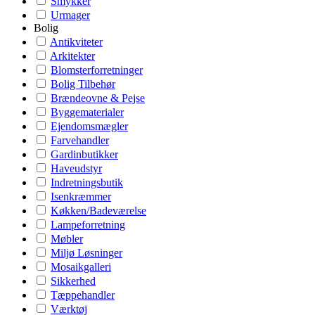
Smykker
Urmager
Bolig
Antikviteter
Arkitekter
Blomsterforretninger
Bolig Tilbehør
Brændeovne & Pejse
Byggematerialer
Ejendomsmægler
Farvehandler
Gardinbutikker
Haveudstyr
Indretningsbutik
Isenkræmmer
Køkken/Badeværelse
Lampeforretning
Møbler
Miljø Løsninger
Mosaikgalleri
Sikkerhed
Tæppehandler
Værktøj