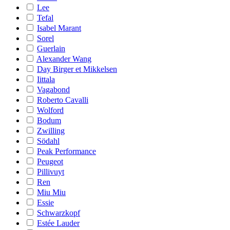
Lee
Tefal
Isabel Marant
Sorel
Guerlain
Alexander Wang
Day Birger et Mikkelsen
Iittala
Vagabond
Roberto Cavalli
Wolford
Bodum
Zwilling
Södahl
Peak Performance
Peugeot
Pillivuyt
Ren
Miu Miu
Essie
Schwarzkopf
Estée Lauder