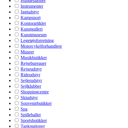
Hundesaloner
Instrumenter
Jagtudstyr
Kampsport
Kontorartikler
Kunstgalleri
Kunstmuseum
Legetøjsforretning
Motorcykelforhandlere
Museer
Musikbutikker
Rejsebureauer
Rejseudstyr
Rideudstyr
Sejlerudstyr
Sejlklubber
Shoppingcentre
Skiudstyr
Souvenirbutikker
Spa
Spillehaller
Sportsbutikker
Tankstationer