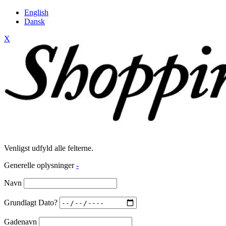
English
Dansk
X
Venligst udfyld alle felterne.
Generelle oplysninger
-
Navn
Grundlagt Dato?
Gadenavn