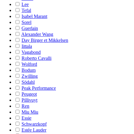
Lee
Tefal
Isabel Marant
Sorel
Guerlain
Alexander Wang
Day Birger et Mikkelsen
Iittala
Vagabond
Roberto Cavalli
Wolford
Bodum
Zwilling
Södahl
Peak Performance
Peugeot
Pillivuyt
Ren
Miu Miu
Essie
Schwarzkopf
Estée Lauder