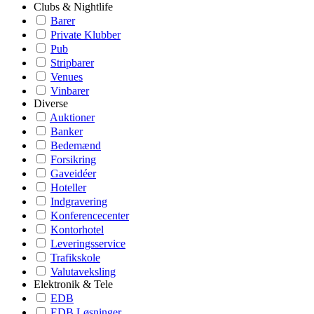
Clubs & Nightlife
Barer
Private Klubber
Pub
Stripbarer
Venues
Vinbarer
Diverse
Auktioner
Banker
Bedemænd
Forsikring
Gaveidéer
Hoteller
Indgravering
Konferencecenter
Kontorhotel
Leveringsservice
Trafikskole
Valutaveksling
Elektronik & Tele
EDB
EDB Løsninger