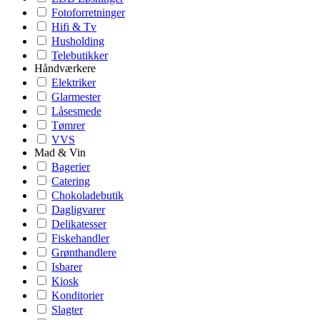
Fotoforretninger
Hifi & Tv
Husholding
Telebutikker
Håndværkere
Elektriker
Glarmester
Låsesmede
Tømrer
VVS
Mad & Vin
Bagerier
Catering
Chokoladebutik
Dagligvarer
Delikatesser
Fiskehandler
Grønthandlere
Isbarer
Kiosk
Konditorier
Slagter