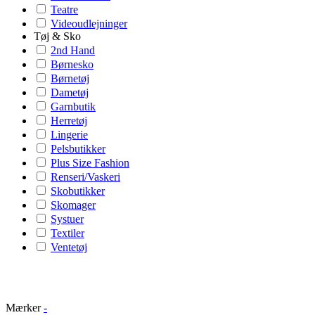
Teatre
Videoudlejninger
Tøj & Sko
2nd Hand
Børnesko
Børnetøj
Dametøj
Garnbutik
Herretøj
Lingerie
Pelsbutikker
Plus Size Fashion
Renseri/Vaskeri
Skobutikker
Skomager
Systuer
Textiler
Ventetøj
Mærker
-