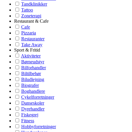
Tandklinikker
Tattoo
Zoneterapi
Restaurant & Cafe
Cafe
Pizzaria
Restauranter
Take Away
Sport & Fritid
Aktiviteter
Børneudstyr
Bilforhandler
Biltilbehør
Biludlejning
Biografer
Boghandlere
Cykelforretninger
Danseskoler
Dyrehandler
Fiskegrej
Fitness
Hobbyforretninger