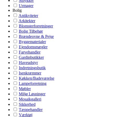
Smykker
Urmager
Bolig
Antikviteter
Arkitekter
Blomsterforretninger
Bolig Tilbehør
Brændeovne & Pejse
Byggematerialer
Ejendomsmægler
Farvehandler
Gardinbutikker
Haveudstyr
Indretningsbutik
Isenkræmmer
Køkken/Badeværelse
Lampeforretning
Møbler
Miljø Løsninger
Mosaikgalleri
Sikkerhed
Tæppehandler
Værktøj