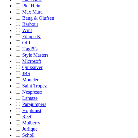
Piet Hein
Max Mara
Bang & Olufsen
Barbour
Wmf
Filippa K
OPI
Haglöfs
Style Masters
Microsoft
Quiksilver
JBS
Moncler
Saint Tropez
Nespresso
Lamaze
Parajumpers
Hoptimist
Reef
Mulberry
Jurlique
Scholl