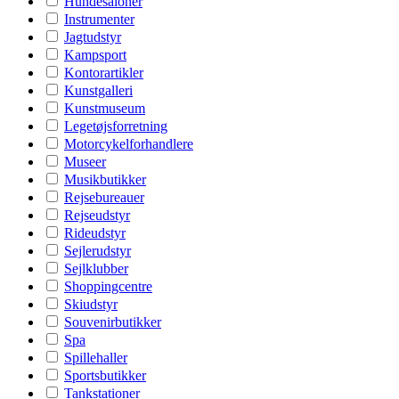
Hundesaloner
Instrumenter
Jagtudstyr
Kampsport
Kontorartikler
Kunstgalleri
Kunstmuseum
Legetøjsforretning
Motorcykelforhandlere
Museer
Musikbutikker
Rejsebureauer
Rejseudstyr
Rideudstyr
Sejlerudstyr
Sejlklubber
Shoppingcentre
Skiudstyr
Souvenirbutikker
Spa
Spillehaller
Sportsbutikker
Tankstationer