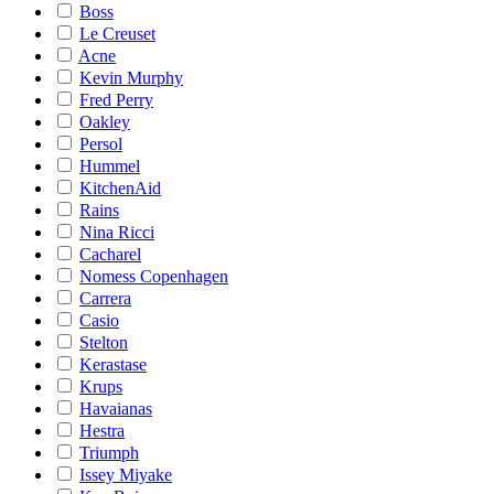
Boss
Le Creuset
Acne
Kevin Murphy
Fred Perry
Oakley
Persol
Hummel
KitchenAid
Rains
Nina Ricci
Cacharel
Nomess Copenhagen
Carrera
Casio
Stelton
Kerastase
Krups
Havaianas
Hestra
Triumph
Issey Miyake