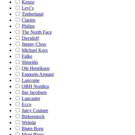
Kenzo
Levi´s
Timberland
Clarins
Philips
The North Face
Davidoff
Jimmy Choo
Michael Kors
Falke
Shiseido
Ole Henriksen
Emporio Armani
Lancome
OBH Nordica
Ilse Jacobsen
Lancaster
Ecco
Juicy Couture
Birkenstock
Weleda
Bjørn Borg
Mont Blanc