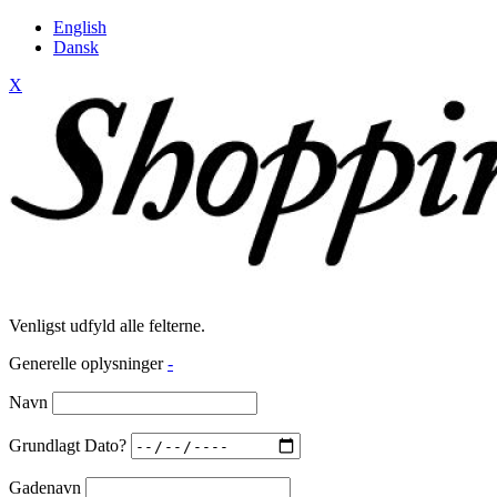
English
Dansk
X
Venligst udfyld alle felterne.
Generelle oplysninger
-
Navn
Grundlagt Dato?
Gadenavn