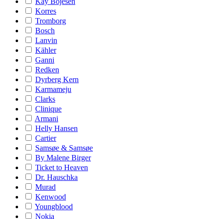
Kay Bojesen
Korres
Tromborg
Bosch
Lanvin
Kähler
Ganni
Redken
Dyrberg Kern
Karmameju
Clarks
Clinique
Armani
Helly Hansen
Cartier
Samsøe & Samsøe
By Malene Birger
Ticket to Heaven
Dr. Hauschka
Murad
Kenwood
Youngblood
Nokia