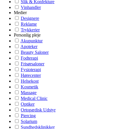
Slik & Konfekture
Vinhandler
Medier
Designere
Reklame
Trykkerier
Personlig pleje
Akupunktur
Apoteker
Beauty Saloner
Fodterapi
Frisørsaloner
Fysioterapi
Hørecenter
Helsekost
Kosmetik
Massage
Medical Clinic
Optiker
Ortopædisk Udstyr
Piercing
Solarium
Sundhedsklinikker