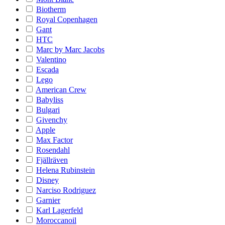
Biotherm
Royal Copenhagen
Gant
HTC
Marc by Marc Jacobs
Valentino
Escada
Lego
American Crew
Babyliss
Bulgari
Givenchy
Apple
Max Factor
Rosendahl
Fjällräven
Helena Rubinstein
Disney
Narciso Rodriguez
Garnier
Karl Lagerfeld
Moroccanoil