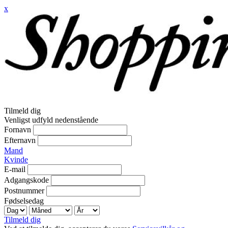
x
Tilmeld dig
Venligst udfyld nedenstående
Fornavn
Efternavn
Mand
Kvinde
E-mail
Adgangskode
Postnummer
Fødselsedag
Tilmeld dig