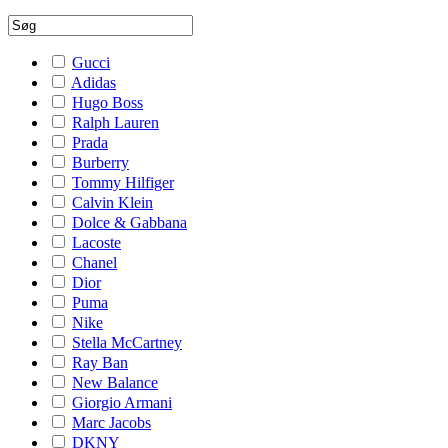
Gucci
Adidas
Hugo Boss
Ralph Lauren
Prada
Burberry
Tommy Hilfiger
Calvin Klein
Dolce & Gabbana
Lacoste
Chanel
Dior
Puma
Nike
Stella McCartney
Ray Ban
New Balance
Giorgio Armani
Marc Jacobs
DKNY