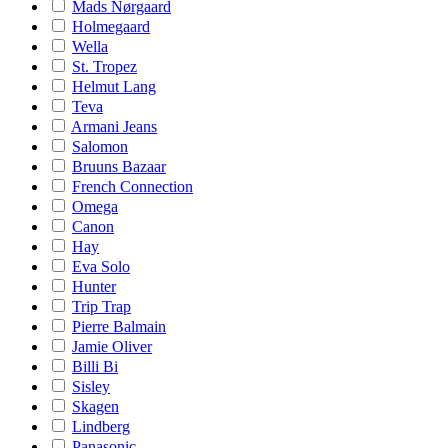
Mads Nørgaard
Holmegaard
Wella
St. Tropez
Helmut Lang
Teva
Armani Jeans
Salomon
Bruuns Bazaar
French Connection
Omega
Canon
Hay
Eva Solo
Hunter
Trip Trap
Pierre Balmain
Jamie Oliver
Billi Bi
Sisley
Skagen
Lindberg
Panasonic