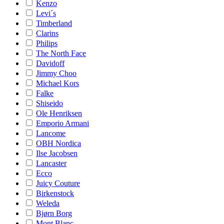
Kenzo
Levi´s
Timberland
Clarins
Philips
The North Face
Davidoff
Jimmy Choo
Michael Kors
Falke
Shiseido
Ole Henriksen
Emporio Armani
Lancome
OBH Nordica
Ilse Jacobsen
Lancaster
Ecco
Juicy Couture
Birkenstock
Weleda
Bjørn Borg
Mont Blanc