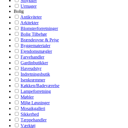
Smykker
Urmager
Bolig
Antikviteter
Arkitekter
Blomsterforretninger
Bolig Tilbehør
Brændeovne & Pejse
Byggematerialer
Ejendomsmægler
Farvehandler
Gardinbutikker
Haveudstyr
Indretningsbutik
Isenkræmmer
Køkken/Badeværelse
Lampeforretning
Møbler
Miljø Løsninger
Mosaikgalleri
Sikkerhed
Tæppehandler
Værktøj