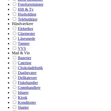
Fotoforretninger
Hifi & Tv
Husholding
Telebutikker
Håndværkere
Elektriker
Glarmester
Låsesmede
Tømrer
VVS
Mad & Vin
Bagerier
Catering
Chokoladebutik
Dagligvarer
Delikatesser
Fiskehandler
Grønthandlere
Isbarer
Kiosk
Konditorier
Slagter