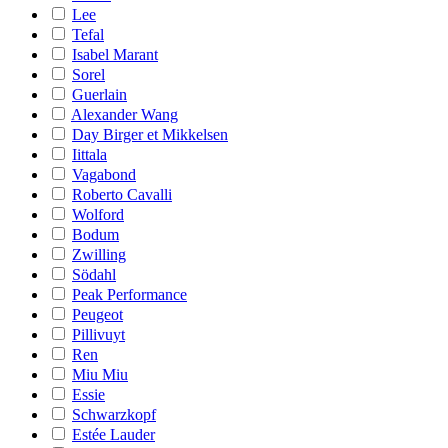
Lee
Tefal
Isabel Marant
Sorel
Guerlain
Alexander Wang
Day Birger et Mikkelsen
Iittala
Vagabond
Roberto Cavalli
Wolford
Bodum
Zwilling
Södahl
Peak Performance
Peugeot
Pillivuyt
Ren
Miu Miu
Essie
Schwarzkopf
Estée Lauder