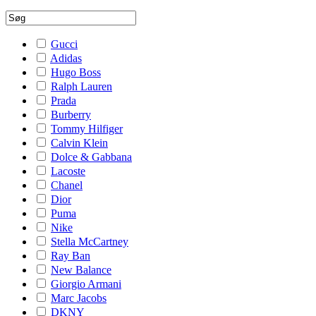
Gucci
Adidas
Hugo Boss
Ralph Lauren
Prada
Burberry
Tommy Hilfiger
Calvin Klein
Dolce & Gabbana
Lacoste
Chanel
Dior
Puma
Nike
Stella McCartney
Ray Ban
New Balance
Giorgio Armani
Marc Jacobs
DKNY