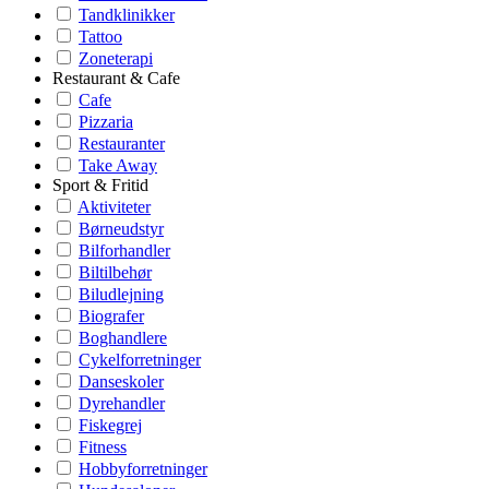
Tandklinikker
Tattoo
Zoneterapi
Restaurant & Cafe
Cafe
Pizzaria
Restauranter
Take Away
Sport & Fritid
Aktiviteter
Børneudstyr
Bilforhandler
Biltilbehør
Biludlejning
Biografer
Boghandlere
Cykelforretninger
Danseskoler
Dyrehandler
Fiskegrej
Fitness
Hobbyforretninger