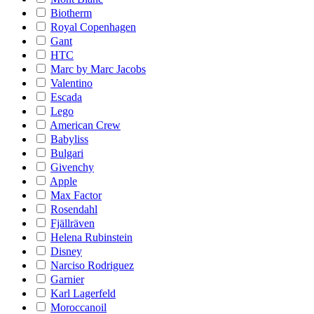
Biotherm
Royal Copenhagen
Gant
HTC
Marc by Marc Jacobs
Valentino
Escada
Lego
American Crew
Babyliss
Bulgari
Givenchy
Apple
Max Factor
Rosendahl
Fjällräven
Helena Rubinstein
Disney
Narciso Rodriguez
Garnier
Karl Lagerfeld
Moroccanoil