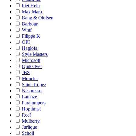
Piet Hein
Max Mara
Bang & Olufsen
Barbour
Wmf
Filippa K
OPI
Haglöfs
Style Masters
Microsoft
Quiksilver
JBS
Moncler
Saint Tropez
Nespresso
Lamaze
Parajumpers
Hoptimist
Reef
Mulberry
Jurlique
Scholl