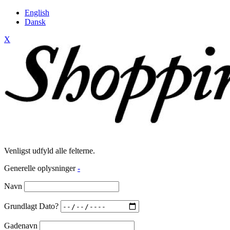
English
Dansk
X
Venligst udfyld alle felterne.
Generelle oplysninger
-
Navn
Grundlagt Dato?
Gadenavn