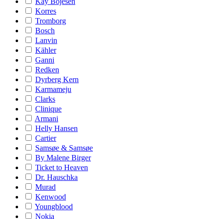
Kay Bojesen
Korres
Tromborg
Bosch
Lanvin
Kähler
Ganni
Redken
Dyrberg Kern
Karmameju
Clarks
Clinique
Armani
Helly Hansen
Cartier
Samsøe & Samsøe
By Malene Birger
Ticket to Heaven
Dr. Hauschka
Murad
Kenwood
Youngblood
Nokia