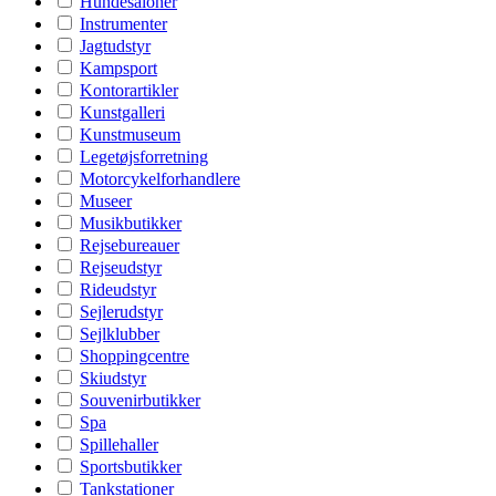
Hundesaloner
Instrumenter
Jagtudstyr
Kampsport
Kontorartikler
Kunstgalleri
Kunstmuseum
Legetøjsforretning
Motorcykelforhandlere
Museer
Musikbutikker
Rejsebureauer
Rejseudstyr
Rideudstyr
Sejlerudstyr
Sejlklubber
Shoppingcentre
Skiudstyr
Souvenirbutikker
Spa
Spillehaller
Sportsbutikker
Tankstationer