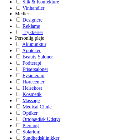
Slik & Konfekture
Vinhandler
Medier
Designere
Reklame
Trykkerier
Personlig pleje
Akupunktur
Apoteker
Beauty Saloner
Fodterapi
Frisørsaloner
Fysioterapi
Hørecenter
Helsekost
Kosmetik
Massage
Medical Clinic
Optiker
Ortopædisk Udstyr
Piercing
Solarium
Sundhedsklinikker