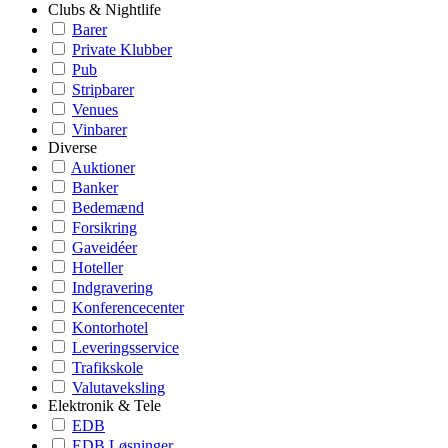
Clubs & Nightlife
Barer
Private Klubber
Pub
Stripbarer
Venues
Vinbarer
Diverse
Auktioner
Banker
Bedemænd
Forsikring
Gaveidéer
Hoteller
Indgravering
Konferencecenter
Kontorhotel
Leveringsservice
Trafikskole
Valutaveksling
Elektronik & Tele
EDB
EDB Løsninger