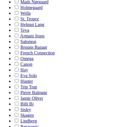
Mads Nørgaard
Holmegaard
Wella
St. Tropez
Helmut Lang
Teva
Armani Jeans
Salomon
Bruuns Bazaar
French Connection
Omega
Canon
Hay
Eva Solo
Hunter
Trip Trap
Pierre Balmain
Jamie Oliver
Billi Bi
Sisley
Skagen
Lindberg
Panasonic