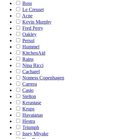
Boss
Le Creuset
Acne
Kevin Murphy
Fred Perry
Oakley
Persol
Hummel
KitchenAid
Rains
Nina Ricci
Cacharel
Nomess Copenhagen
Carrera
Casio
Stelton
Kerastase
Krups
Havaianas
Hestra
Triumph
Issey Miyake