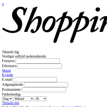
x
Tilmeld dig
Venligst udfyld nedenstående
Fornavn
Efternavn
Mand
Kvinde
E-mail
Adgangskode
Postnummer
Fødselsedag
Tilmeld dig