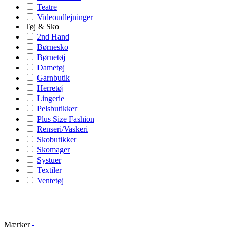
Teatre
Videoudlejninger
Tøj & Sko
2nd Hand
Børnesko
Børnetøj
Dametøj
Garnbutik
Herretøj
Lingerie
Pelsbutikker
Plus Size Fashion
Renseri/Vaskeri
Skobutikker
Skomager
Systuer
Textiler
Ventetøj
Mærker
-