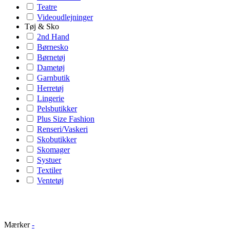
Teatre
Videoudlejninger
Tøj & Sko
2nd Hand
Børnesko
Børnetøj
Dametøj
Garnbutik
Herretøj
Lingerie
Pelsbutikker
Plus Size Fashion
Renseri/Vaskeri
Skobutikker
Skomager
Systuer
Textiler
Ventetøj
Mærker
-