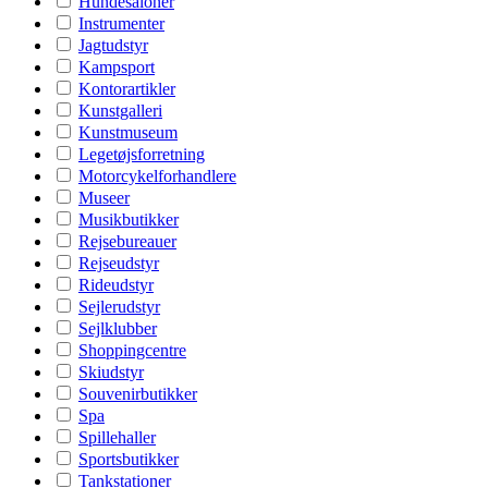
Hundesaloner
Instrumenter
Jagtudstyr
Kampsport
Kontorartikler
Kunstgalleri
Kunstmuseum
Legetøjsforretning
Motorcykelforhandlere
Museer
Musikbutikker
Rejsebureauer
Rejseudstyr
Rideudstyr
Sejlerudstyr
Sejlklubber
Shoppingcentre
Skiudstyr
Souvenirbutikker
Spa
Spillehaller
Sportsbutikker
Tankstationer