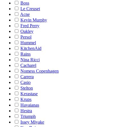
Boss
Le Creuset
Acne
Kevin Murphy
Fred Perry
Oakley
Persol
Hummel
KitchenAid
Rains
Nina Ricci
Cacharel
Nomess Copenhagen
Carrera
Casio
Stelton
Kerastase
Krups
Havaianas
Hestra
Triumph
Issey Miyake