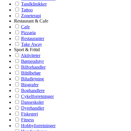
Tandklinikker
Tattoo
Zoneterapi
Restaurant & Cafe
Cafe
Pizzaria
Restauranter
Take Away
Sport & Fritid
Aktiviteter
Børneudstyr
Bilforhandler
Biltilbehør
Biludlejning
Biografer
Boghandlere
Cykelforretninger
Danseskoler
Dyrehandler
Fiskegrej
Fitness
Hobbyforretninger