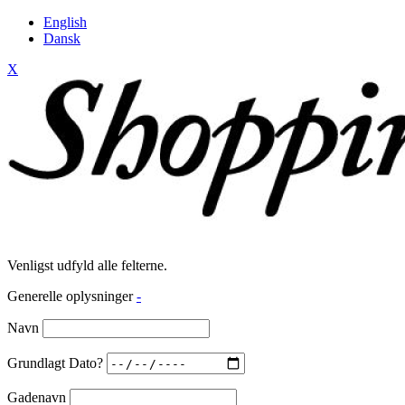
English
Dansk
X
Venligst udfyld alle felterne.
Generelle oplysninger
-
Navn
Grundlagt Dato?
Gadenavn