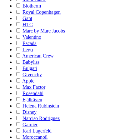
Biotherm
Royal Copenhagen
Gant
HTC
Marc by Marc Jacobs
Valentino
Escada
Lego
American Crew
Babyliss
Bulgari
Givenchy
Apple
Max Factor
Rosendahl
Fjällräven
Helena Rubinstein
Disney
Narciso Rodriguez
Garnier
Karl Lagerfeld
Moroccanoil