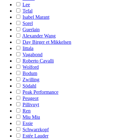
Lee
Tefal
Isabel Marant
Sorel
Guerlain
Alexander Wang
Day Birger et Mikkelsen
Iittala
Vagabond
Roberto Cavalli
Wolford
Bodum
Zwilling
Södahl
Peak Performance
Peugeot
Pillivuyt
Ren
Miu Miu
Essie
Schwarzkopf
Estée Lauder