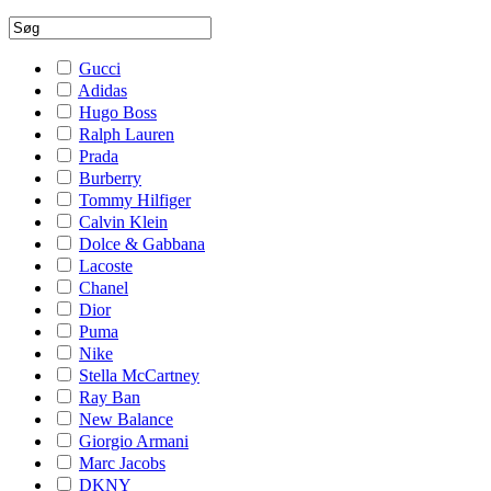
Gucci
Adidas
Hugo Boss
Ralph Lauren
Prada
Burberry
Tommy Hilfiger
Calvin Klein
Dolce & Gabbana
Lacoste
Chanel
Dior
Puma
Nike
Stella McCartney
Ray Ban
New Balance
Giorgio Armani
Marc Jacobs
DKNY