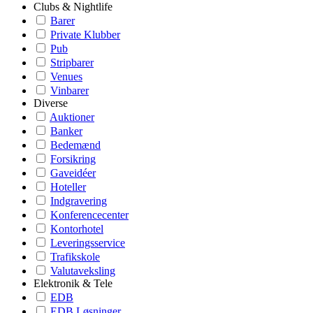
Clubs & Nightlife
Barer
Private Klubber
Pub
Stripbarer
Venues
Vinbarer
Diverse
Auktioner
Banker
Bedemænd
Forsikring
Gaveidéer
Hoteller
Indgravering
Konferencecenter
Kontorhotel
Leveringsservice
Trafikskole
Valutaveksling
Elektronik & Tele
EDB
EDB Løsninger