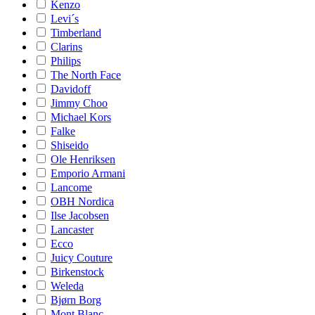
Kenzo
Levi´s
Timberland
Clarins
Philips
The North Face
Davidoff
Jimmy Choo
Michael Kors
Falke
Shiseido
Ole Henriksen
Emporio Armani
Lancome
OBH Nordica
Ilse Jacobsen
Lancaster
Ecco
Juicy Couture
Birkenstock
Weleda
Bjørn Borg
Mont Blanc