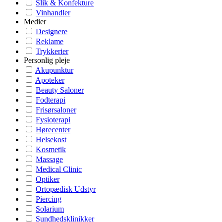
Slik & Konfekture
Vinhandler
Medier
Designere
Reklame
Trykkerier
Personlig pleje
Akupunktur
Apoteker
Beauty Saloner
Fodterapi
Frisørsaloner
Fysioterapi
Hørecenter
Helsekost
Kosmetik
Massage
Medical Clinic
Optiker
Ortopædisk Udstyr
Piercing
Solarium
Sundhedsklinikker