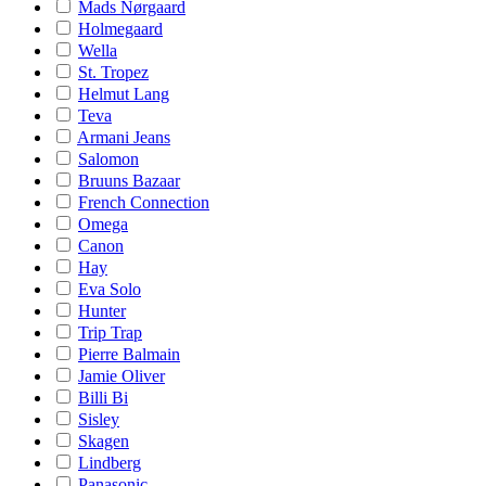
Mads Nørgaard
Holmegaard
Wella
St. Tropez
Helmut Lang
Teva
Armani Jeans
Salomon
Bruuns Bazaar
French Connection
Omega
Canon
Hay
Eva Solo
Hunter
Trip Trap
Pierre Balmain
Jamie Oliver
Billi Bi
Sisley
Skagen
Lindberg
Panasonic