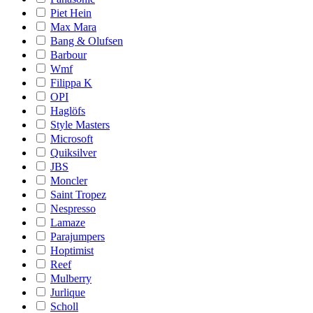
Piet Hein
Max Mara
Bang & Olufsen
Barbour
Wmf
Filippa K
OPI
Haglöfs
Style Masters
Microsoft
Quiksilver
JBS
Moncler
Saint Tropez
Nespresso
Lamaze
Parajumpers
Hoptimist
Reef
Mulberry
Jurlique
Scholl