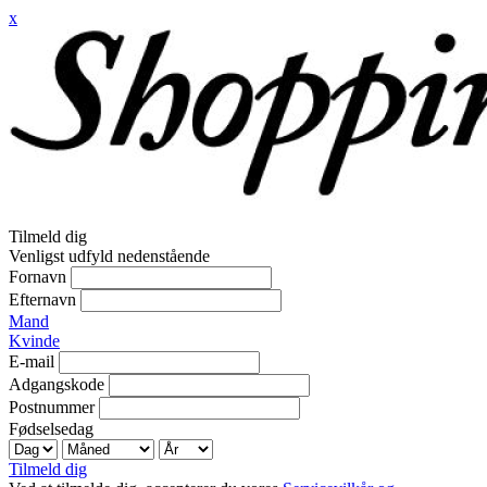
x
Tilmeld dig
Venligst udfyld nedenstående
Fornavn
Efternavn
Mand
Kvinde
E-mail
Adgangskode
Postnummer
Fødselsedag
Tilmeld dig