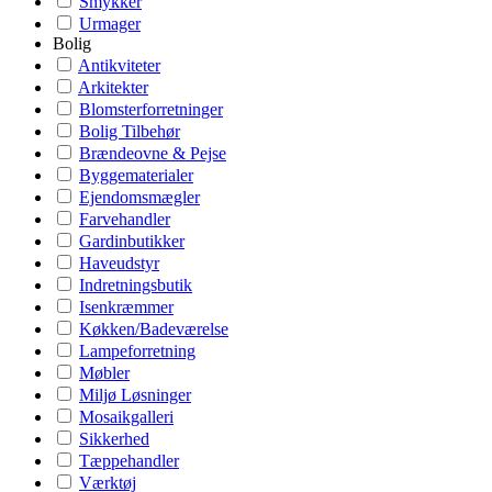
Smykker
Urmager
Bolig
Antikviteter
Arkitekter
Blomsterforretninger
Bolig Tilbehør
Brændeovne & Pejse
Byggematerialer
Ejendomsmægler
Farvehandler
Gardinbutikker
Haveudstyr
Indretningsbutik
Isenkræmmer
Køkken/Badeværelse
Lampeforretning
Møbler
Miljø Løsninger
Mosaikgalleri
Sikkerhed
Tæppehandler
Værktøj