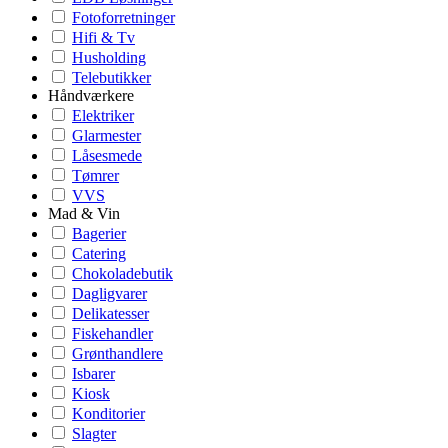
Fotoforretninger
Hifi & Tv
Husholding
Telebutikker
Håndværkere
Elektriker
Glarmester
Låsesmede
Tømrer
VVS
Mad & Vin
Bagerier
Catering
Chokoladebutik
Dagligvarer
Delikatesser
Fiskehandler
Grønthandlere
Isbarer
Kiosk
Konditorier
Slagter