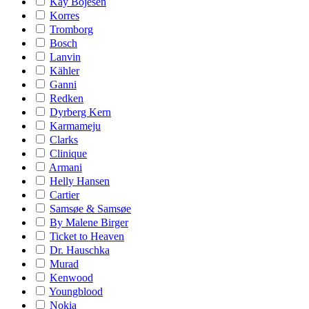
Kay Bojesen
Korres
Tromborg
Bosch
Lanvin
Kähler
Ganni
Redken
Dyrberg Kern
Karmameju
Clarks
Clinique
Armani
Helly Hansen
Cartier
Samsøe & Samsøe
By Malene Birger
Ticket to Heaven
Dr. Hauschka
Murad
Kenwood
Youngblood
Nokia