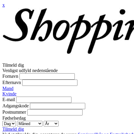
x
Tilmeld dig
Venligst udfyld nedenstående
Fornavn
Efternavn
Mand
Kvinde
E-mail
Adgangskode
Postnummer
Fødselsedag
Tilmeld dig