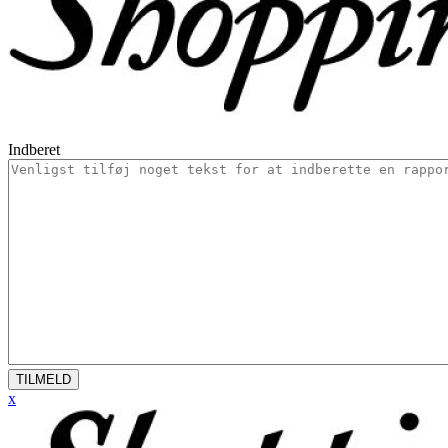
Indberet
TILMELD
x