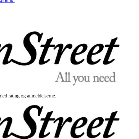
politik.
med rating og anmeldelserne.