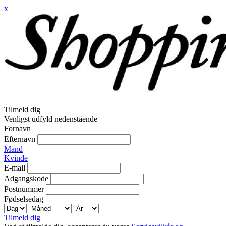
x
Tilmeld dig
Venligst udfyld nedenstående
Fornavn
Efternavn
Mand
Kvinde
E-mail
Adgangskode
Postnummer
Fødselsedag
Tilmeld dig