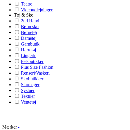
Teatre
Videoudlejninger
Tøj & Sko
2nd Hand
Børnesko
Børnetøj
Dametøj
Garnbutik
Herretøj
Lingerie
Pelsbutikker
Plus Size Fashion
Renseri/Vaskeri
Skobutikker
Skomager
Systuer
Textiler
Ventetøj
Mærker
-