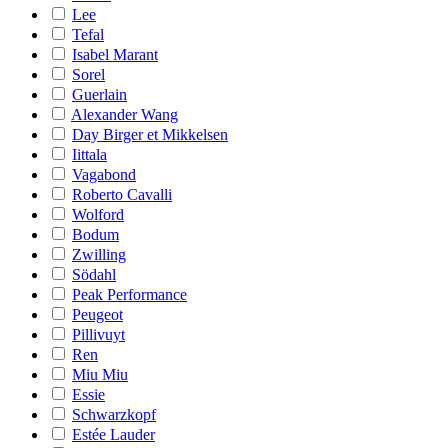
Lee
Tefal
Isabel Marant
Sorel
Guerlain
Alexander Wang
Day Birger et Mikkelsen
Iittala
Vagabond
Roberto Cavalli
Wolford
Bodum
Zwilling
Södahl
Peak Performance
Peugeot
Pillivuyt
Ren
Miu Miu
Essie
Schwarzkopf
Estée Lauder