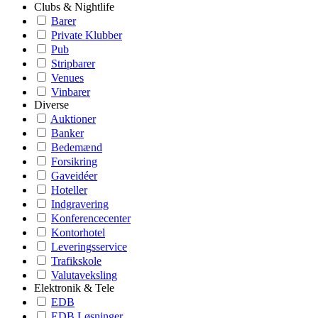
Clubs & Nightlife
Barer
Private Klubber
Pub
Stripbarer
Venues
Vinbarer
Diverse
Auktioner
Banker
Bedemænd
Forsikring
Gaveidéer
Hoteller
Indgravering
Konferencecenter
Kontorhotel
Leveringsservice
Trafikskole
Valutaveksling
Elektronik & Tele
EDB
EDB Løsninger