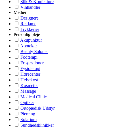
Slik & Konfekture
Vinhandler
Medier
Designere
Reklame
Trykkerier
Personlig pleje
Akupunktur
Apoteker
Beauty Saloner
Fodterapi
Frisørsaloner
Fysioterapi
Hørecenter
Helsekost
Kosmetik
Massage
Medical Clinic
Optiker
Ortopædisk Udstyr
Piercing
Solarium
Sundhedsklinikker