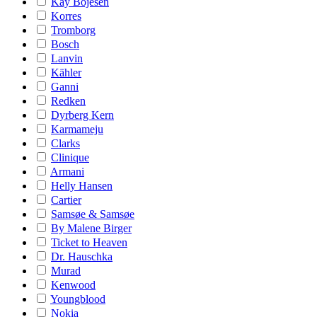
Kay Bojesen
Korres
Tromborg
Bosch
Lanvin
Kähler
Ganni
Redken
Dyrberg Kern
Karmameju
Clarks
Clinique
Armani
Helly Hansen
Cartier
Samsøe & Samsøe
By Malene Birger
Ticket to Heaven
Dr. Hauschka
Murad
Kenwood
Youngblood
Nokia