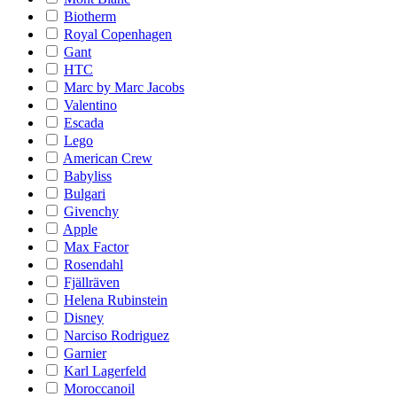
Biotherm
Royal Copenhagen
Gant
HTC
Marc by Marc Jacobs
Valentino
Escada
Lego
American Crew
Babyliss
Bulgari
Givenchy
Apple
Max Factor
Rosendahl
Fjällräven
Helena Rubinstein
Disney
Narciso Rodriguez
Garnier
Karl Lagerfeld
Moroccanoil