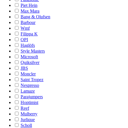
Piet Hein
Max Mara
Bang & Olufsen
Barbour
Wmf
Filippa K
OPI
Haglöfs
Style Masters
Microsoft
Quiksilver
JBS
Moncler
Saint Tropez
Nespresso
Lamaze
Parajumpers
Hoptimist
Reef
Mulberry
Jurlique
Scholl