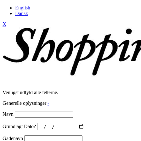
English
Dansk
X
Venligst udfyld alle felterne.
Generelle oplysninger
-
Navn
Grundlagt Dato?
Gadenavn