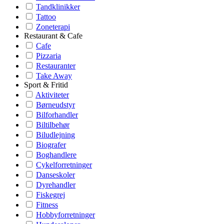
Tandklinikker
Tattoo
Zoneterapi
Restaurant & Cafe
Cafe
Pizzaria
Restauranter
Take Away
Sport & Fritid
Aktiviteter
Børneudstyr
Bilforhandler
Biltilbehør
Biludlejning
Biografer
Boghandlere
Cykelforretninger
Danseskoler
Dyrehandler
Fiskegrej
Fitness
Hobbyforretninger