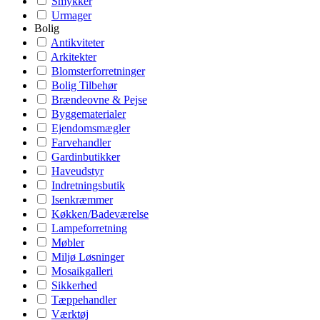
Smykker
Urmager
Bolig
Antikviteter
Arkitekter
Blomsterforretninger
Bolig Tilbehør
Brændeovne & Pejse
Byggematerialer
Ejendomsmægler
Farvehandler
Gardinbutikker
Haveudstyr
Indretningsbutik
Isenkræmmer
Køkken/Badeværelse
Lampeforretning
Møbler
Miljø Løsninger
Mosaikgalleri
Sikkerhed
Tæppehandler
Værktøj