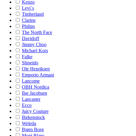
Kenzo
Levi´s
Timberland
Clarins
Philips
The North Face
Davidoff
Jimmy Choo
Michael Kors
Falke
Shiseido
Ole Henriksen
Emporio Armani
Lancome
OBH Nordica
Ilse Jacobsen
Lancaster
Ecco
Juicy Couture
Birkenstock
Weleda
Bjørn Borg
Mont Blanc