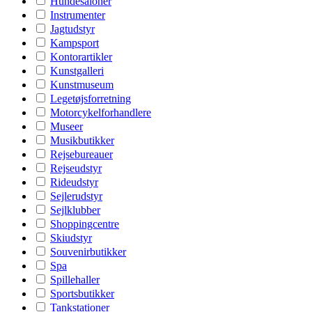
Hundesaloner
Instrumenter
Jagtudstyr
Kampsport
Kontorartikler
Kunstgalleri
Kunstmuseum
Legetøjsforretning
Motorcykelforhandlere
Museer
Musikbutikker
Rejsebureauer
Rejseudstyr
Rideudstyr
Sejlerudstyr
Sejlklubber
Shoppingcentre
Skiudstyr
Souvenirbutikker
Spa
Spillehaller
Sportsbutikker
Tankstationer