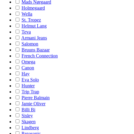
Mads Nørgaard
Holmegaard
Wella
St. Tropez
Helmut Lang
Teva
Armani Jeans
Salomon
Bruuns Bazaar
French Connection
Omega
Canon
Hay
Eva Solo
Hunter
Trip Trap
Pierre Balmain
Jamie Oliver
Billi Bi
Sisley
Skagen
Lindberg
Panasonic