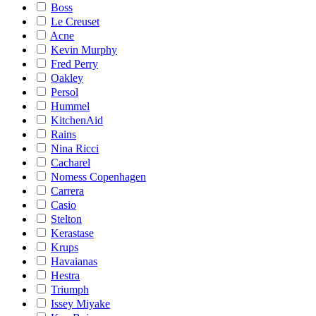
Boss
Le Creuset
Acne
Kevin Murphy
Fred Perry
Oakley
Persol
Hummel
KitchenAid
Rains
Nina Ricci
Cacharel
Nomess Copenhagen
Carrera
Casio
Stelton
Kerastase
Krups
Havaianas
Hestra
Triumph
Issey Miyake