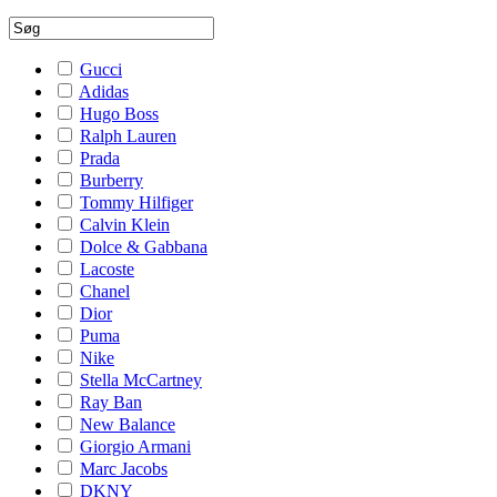
Gucci
Adidas
Hugo Boss
Ralph Lauren
Prada
Burberry
Tommy Hilfiger
Calvin Klein
Dolce & Gabbana
Lacoste
Chanel
Dior
Puma
Nike
Stella McCartney
Ray Ban
New Balance
Giorgio Armani
Marc Jacobs
DKNY