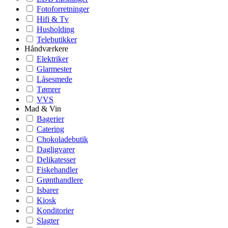
Fotoforretninger
Hifi & Tv
Husholding
Telebutikker
Håndværkere
Elektriker
Glarmester
Låsesmede
Tømrer
VVS
Mad & Vin
Bagerier
Catering
Chokoladebutik
Dagligvarer
Delikatesser
Fiskehandler
Grønthandlere
Isbarer
Kiosk
Konditorier
Slagter