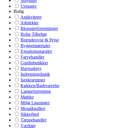
Smykker
Urmager
Bolig
Antikviteter
Arkitekter
Blomsterforretninger
Bolig Tilbehør
Brændeovne & Pejse
Byggematerialer
Ejendomsmægler
Farvehandler
Gardinbutikker
Haveudstyr
Indretningsbutik
Isenkræmmer
Køkken/Badeværelse
Lampeforretning
Møbler
Miljø Løsninger
Mosaikgalleri
Sikkerhed
Tæppehandler
Værktøj