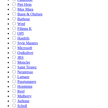
Piet Hein
Max Mara
Bang & Olufsen
Barbour
Wmf
Filippa K
OPI
Haglöfs
Style Masters
Microsoft
Quiksilver
JBS
Moncler
Saint Tropez
Nespresso
Lamaze
Parajumpers
Hoptimist
Reef
Mulberry
Jurlique
Scholl