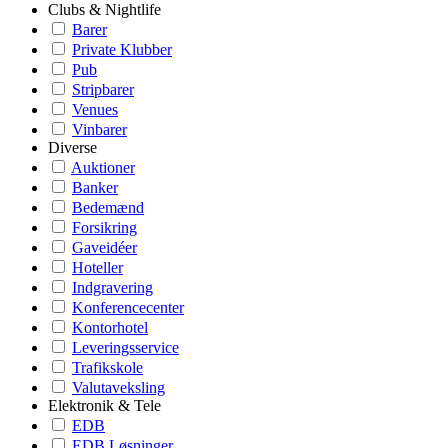
Clubs & Nightlife
Barer
Private Klubber
Pub
Stripbarer
Venues
Vinbarer
Diverse
Auktioner
Banker
Bedemænd
Forsikring
Gaveidéer
Hoteller
Indgravering
Konferencecenter
Kontorhotel
Leveringsservice
Trafikskole
Valutaveksling
Elektronik & Tele
EDB
EDB Løsninger