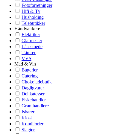
Fotoforretninger
Hifi & Tv
Husholding
Telebutikker
Håndværkere
Elektriker
Glarmester
Låsesmede
Tømrer
VVS
Mad & Vin
Bagerier
Catering
Chokoladebutik
Dagligvarer
Delikatesser
Fiskehandler
Grønthandlere
Isbarer
Kiosk
Konditorier
Slagter