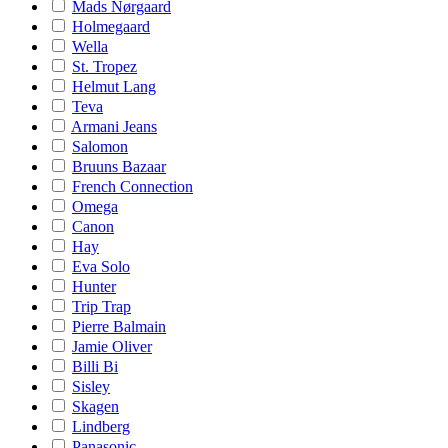
Mads Nørgaard
Holmegaard
Wella
St. Tropez
Helmut Lang
Teva
Armani Jeans
Salomon
Bruuns Bazaar
French Connection
Omega
Canon
Hay
Eva Solo
Hunter
Trip Trap
Pierre Balmain
Jamie Oliver
Billi Bi
Sisley
Skagen
Lindberg
Panasonic