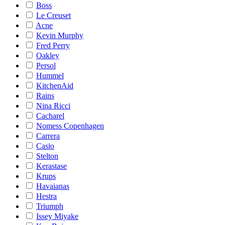
Boss
Le Creuset
Acne
Kevin Murphy
Fred Perry
Oakley
Persol
Hummel
KitchenAid
Rains
Nina Ricci
Cacharel
Nomess Copenhagen
Carrera
Casio
Stelton
Kerastase
Krups
Havaianas
Hestra
Triumph
Issey Miyake