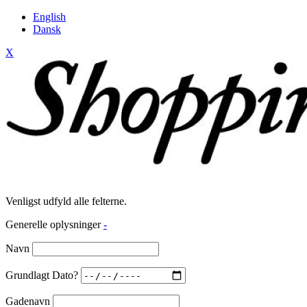
English
Dansk
X
Venligst udfyld alle felterne.
Generelle oplysninger
-
Navn
Grundlagt Dato?
Gadenavn