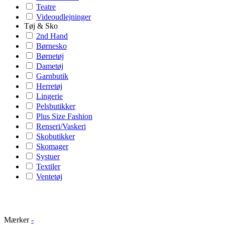
Teatre
Videoudlejninger
Tøj & Sko
2nd Hand
Børnesko
Børnetøj
Dametøj
Garnbutik
Herretøj
Lingerie
Pelsbutikker
Plus Size Fashion
Renseri/Vaskeri
Skobutikker
Skomager
Systuer
Textiler
Ventetøj
Mærker
-