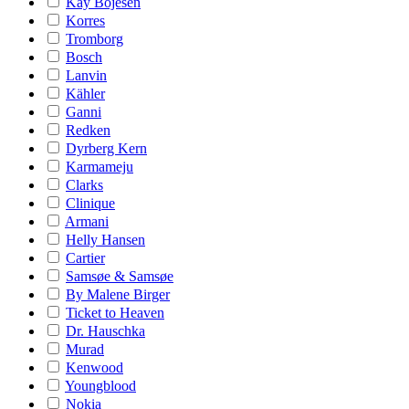
Kay Bojesen
Korres
Tromborg
Bosch
Lanvin
Kähler
Ganni
Redken
Dyrberg Kern
Karmameju
Clarks
Clinique
Armani
Helly Hansen
Cartier
Samsøe & Samsøe
By Malene Birger
Ticket to Heaven
Dr. Hauschka
Murad
Kenwood
Youngblood
Nokia