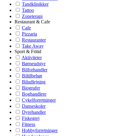
Tandklinikker
Tattoo
Zoneterapi
Restaurant & Cafe
Cafe
Pizzaria
Restauranter
Take Away
Sport & Fritid
Aktiviteter
Børneudstyr
Bilforhandler
Biltilbehør
Biludlejning
Biografer
Boghandlere
Cykelforretninger
Danseskoler
Dyrehandler
Fiskegrej
Fitness
Hobbyforretninger