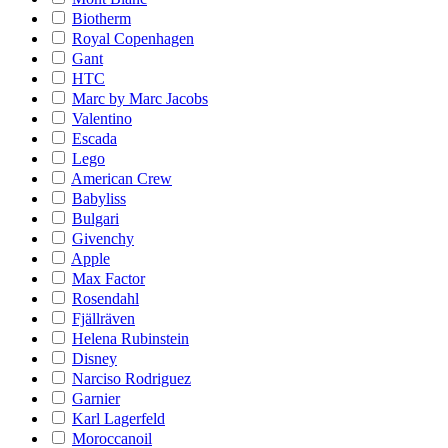
Biotherm
Royal Copenhagen
Gant
HTC
Marc by Marc Jacobs
Valentino
Escada
Lego
American Crew
Babyliss
Bulgari
Givenchy
Apple
Max Factor
Rosendahl
Fjällräven
Helena Rubinstein
Disney
Narciso Rodriguez
Garnier
Karl Lagerfeld
Moroccanoil