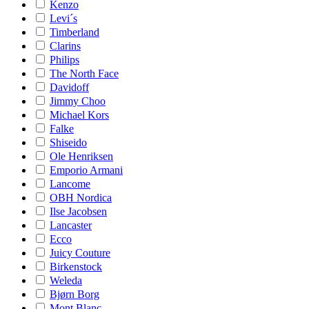
Kenzo
Levi´s
Timberland
Clarins
Philips
The North Face
Davidoff
Jimmy Choo
Michael Kors
Falke
Shiseido
Ole Henriksen
Emporio Armani
Lancome
OBH Nordica
Ilse Jacobsen
Lancaster
Ecco
Juicy Couture
Birkenstock
Weleda
Bjørn Borg
Mont Blanc