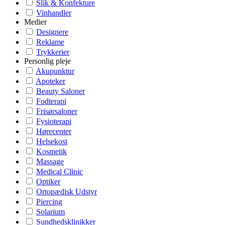
Slik & Konfekture
Vinhandler
Medier
Designere
Reklame
Trykkerier
Personlig pleje
Akupunktur
Apoteker
Beauty Saloner
Fodterapi
Frisørsaloner
Fysioterapi
Hørecenter
Helsekost
Kosmetik
Massage
Medical Clinic
Optiker
Ortopædisk Udstyr
Piercing
Solarium
Sundhedsklinikker