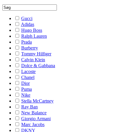
Gucci
Adidas
Hugo Boss
Ralph Lauren
Prada
Burberry
Tommy Hilfiger
Calvin Klein
Dolce & Gabbana
Lacoste
Chanel
Dior
Puma
Nike
Stella McCartney
Ray Ban
New Balance
Giorgio Armani
Marc Jacobs
DKNY