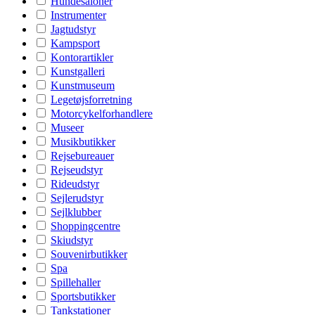
Hundesaloner
Instrumenter
Jagtudstyr
Kampsport
Kontorartikler
Kunstgalleri
Kunstmuseum
Legetøjsforretning
Motorcykelforhandlere
Museer
Musikbutikker
Rejsebureauer
Rejseudstyr
Rideudstyr
Sejlerudstyr
Sejlklubber
Shoppingcentre
Skiudstyr
Souvenirbutikker
Spa
Spillehaller
Sportsbutikker
Tankstationer