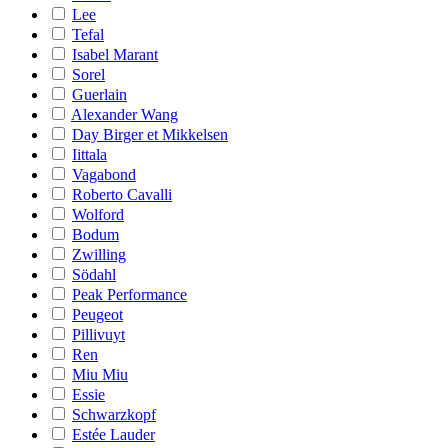
Lee
Tefal
Isabel Marant
Sorel
Guerlain
Alexander Wang
Day Birger et Mikkelsen
Iittala
Vagabond
Roberto Cavalli
Wolford
Bodum
Zwilling
Södahl
Peak Performance
Peugeot
Pillivuyt
Ren
Miu Miu
Essie
Schwarzkopf
Estée Lauder