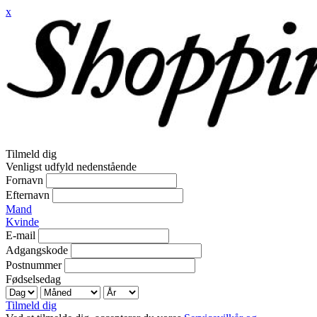
x
Tilmeld dig
Venligst udfyld nedenstående
Fornavn
Efternavn
Mand
Kvinde
E-mail
Adgangskode
Postnummer
Fødselsedag
Tilmeld dig