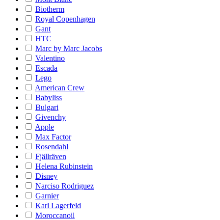
Biotherm
Royal Copenhagen
Gant
HTC
Marc by Marc Jacobs
Valentino
Escada
Lego
American Crew
Babyliss
Bulgari
Givenchy
Apple
Max Factor
Rosendahl
Fjällräven
Helena Rubinstein
Disney
Narciso Rodriguez
Garnier
Karl Lagerfeld
Moroccanoil