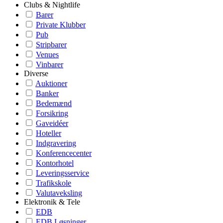
Clubs & Nightlife
Barer
Private Klubber
Pub
Stripbarer
Venues
Vinbarer
Diverse
Auktioner
Banker
Bedemænd
Forsikring
Gaveidéer
Hoteller
Indgravering
Konferencecenter
Kontorhotel
Leveringsservice
Trafikskole
Valutaveksling
Elektronik & Tele
EDB
EDB Løsninger