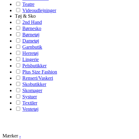
Teatre
Videoudlejninger
Tøj & Sko
2nd Hand
Børnesko
Børnetøj
Dametøj
Garnbutik
Herretøj
Lingerie
Pelsbutikker
Plus Size Fashion
Renseri/Vaskeri
Skobutikker
Skomager
Systuer
Textiler
Ventetøj
Mærker
-