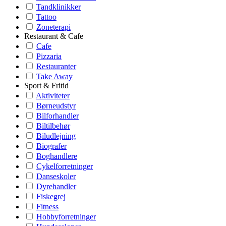
Tandklinikker
Tattoo
Zoneterapi
Restaurant & Cafe
Cafe
Pizzaria
Restauranter
Take Away
Sport & Fritid
Aktiviteter
Børneudstyr
Bilforhandler
Biltilbehør
Biludlejning
Biografer
Boghandlere
Cykelforretninger
Danseskoler
Dyrehandler
Fiskegrej
Fitness
Hobbyforretninger