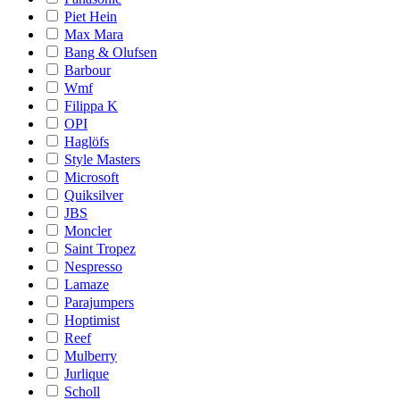
Piet Hein
Max Mara
Bang & Olufsen
Barbour
Wmf
Filippa K
OPI
Haglöfs
Style Masters
Microsoft
Quiksilver
JBS
Moncler
Saint Tropez
Nespresso
Lamaze
Parajumpers
Hoptimist
Reef
Mulberry
Jurlique
Scholl