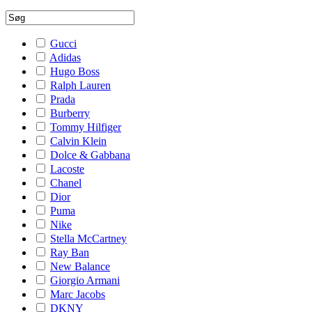
Gucci
Adidas
Hugo Boss
Ralph Lauren
Prada
Burberry
Tommy Hilfiger
Calvin Klein
Dolce & Gabbana
Lacoste
Chanel
Dior
Puma
Nike
Stella McCartney
Ray Ban
New Balance
Giorgio Armani
Marc Jacobs
DKNY