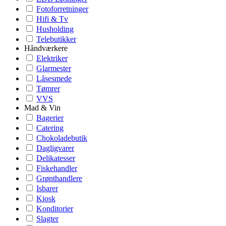
Fotoforretninger
Hifi & Tv
Husholding
Telebutikker
Håndværkere
Elektriker
Glarmester
Låsesmede
Tømrer
VVS
Mad & Vin
Bagerier
Catering
Chokoladebutik
Dagligvarer
Delikatesser
Fiskehandler
Grønthandlere
Isbarer
Kiosk
Konditorier
Slagter