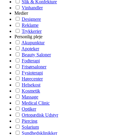
Slik & Konfekture
Vinhandler
Medier
Designere
Reklame
Trykkerier
Personlig pleje
Akupunktur
Apoteker
Beauty Saloner
Fodterapi
Frisørsaloner
Fysioterapi
Hørecenter
Helsekost
Kosmetik
Massage
Medical Clinic
Optiker
Ortopædisk Udstyr
Piercing
Solarium
Sundhedsklinikker