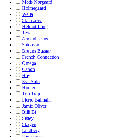
Mads Nørgaard
Holmegaard
Wella
St. Tropez
Helmut Lang
Teva
Armani Jeans
Salomon
Bruuns Bazaar
French Connection
Omega
Canon
Hay
Eva Solo
Hunter
Trip Trap
Pierre Balmain
Jamie Oliver
Billi Bi
Sisley
Skagen
Lindberg
Panasonic