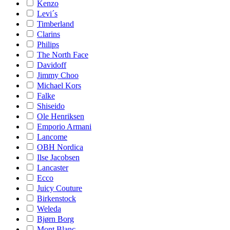
Kenzo
Levi´s
Timberland
Clarins
Philips
The North Face
Davidoff
Jimmy Choo
Michael Kors
Falke
Shiseido
Ole Henriksen
Emporio Armani
Lancome
OBH Nordica
Ilse Jacobsen
Lancaster
Ecco
Juicy Couture
Birkenstock
Weleda
Bjørn Borg
Mont Blanc