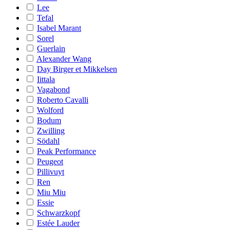
Lee
Tefal
Isabel Marant
Sorel
Guerlain
Alexander Wang
Day Birger et Mikkelsen
Iittala
Vagabond
Roberto Cavalli
Wolford
Bodum
Zwilling
Södahl
Peak Performance
Peugeot
Pillivuyt
Ren
Miu Miu
Essie
Schwarzkopf
Estée Lauder