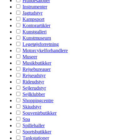
Hundesaloner
Instrumenter
Jagtudstyr
Kampsport
Kontorartikler
Kunstgalleri
Kunstmuseum
Legetøjsforretning
Motorcykelforhandlere
Museer
Musikbutikker
Rejsebureauer
Rejseudstyr
Rideudstyr
Sejlerudstyr
Sejlklubber
Shoppingcentre
Skiudstyr
Souvenirbutikker
Spa
Spillehaller
Sportsbutikker
Tankstationer