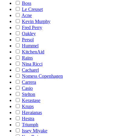
Boss
Le Creuset
Acne
Kevin Murphy
Fred Perry
Oakley
Persol
Hummel
KitchenAid
Rains
Nina Ricci
Cacharel
Nomess Copenhagen
Carrera
Casio
Stelton
Kerastase
Krups
Havaianas
Hestra
Triumph
Issey Miyake