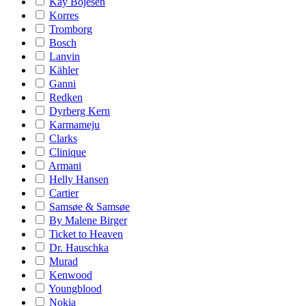
Kay Bojesen
Korres
Tromborg
Bosch
Lanvin
Kähler
Ganni
Redken
Dyrberg Kern
Karmameju
Clarks
Clinique
Armani
Helly Hansen
Cartier
Samsøe & Samsøe
By Malene Birger
Ticket to Heaven
Dr. Hauschka
Murad
Kenwood
Youngblood
Nokia