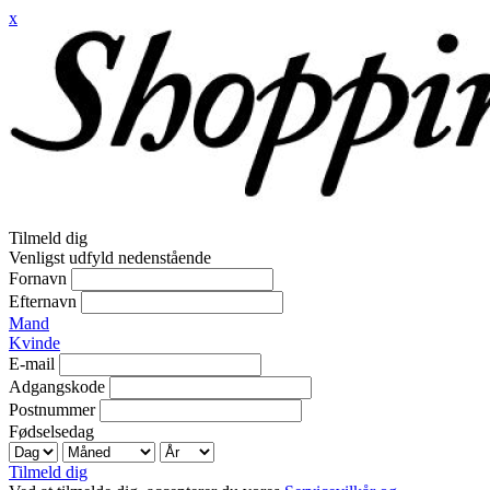
x
Tilmeld dig
Venligst udfyld nedenstående
Fornavn
Efternavn
Mand
Kvinde
E-mail
Adgangskode
Postnummer
Fødselsedag
Tilmeld dig