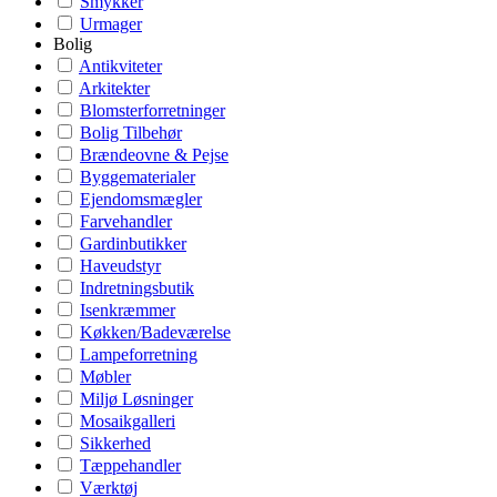
Smykker
Urmager
Bolig
Antikviteter
Arkitekter
Blomsterforretninger
Bolig Tilbehør
Brændeovne & Pejse
Byggematerialer
Ejendomsmægler
Farvehandler
Gardinbutikker
Haveudstyr
Indretningsbutik
Isenkræmmer
Køkken/Badeværelse
Lampeforretning
Møbler
Miljø Løsninger
Mosaikgalleri
Sikkerhed
Tæppehandler
Værktøj