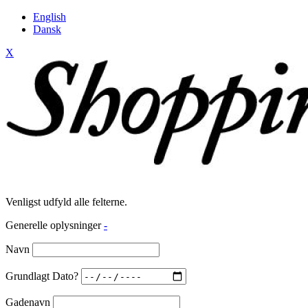
English
Dansk
X
Venligst udfyld alle felterne.
Generelle oplysninger
-
Navn
Grundlagt Dato?
Gadenavn