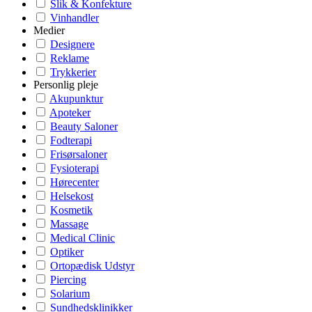
Slik & Konfekture
Vinhandler
Medier
Designere
Reklame
Trykkerier
Personlig pleje
Akupunktur
Apoteker
Beauty Saloner
Fodterapi
Frisørsaloner
Fysioterapi
Hørecenter
Helsekost
Kosmetik
Massage
Medical Clinic
Optiker
Ortopædisk Udstyr
Piercing
Solarium
Sundhedsklinikker