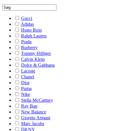
Gucci
Adidas
Hugo Boss
Ralph Lauren
Prada
Burberry
Tommy Hilfiger
Calvin Klein
Dolce & Gabbana
Lacoste
Chanel
Dior
Puma
Nike
Stella McCartney
Ray Ban
New Balance
Giorgio Armani
Marc Jacobs
DKNY