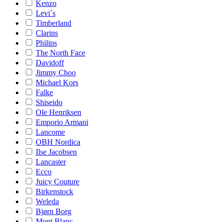
Kenzo
Levi´s
Timberland
Clarins
Philips
The North Face
Davidoff
Jimmy Choo
Michael Kors
Falke
Shiseido
Ole Henriksen
Emporio Armani
Lancome
OBH Nordica
Ilse Jacobsen
Lancaster
Ecco
Juicy Couture
Birkenstock
Weleda
Bjørn Borg
Mont Blanc