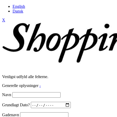
English
Dansk
X
Venligst udfyld alle felterne.
Generelle oplysninger
-
Navn
Grundlagt Dato?
Gadenavn