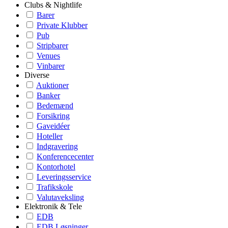
Clubs & Nightlife
Barer
Private Klubber
Pub
Stripbarer
Venues
Vinbarer
Diverse
Auktioner
Banker
Bedemænd
Forsikring
Gaveidéer
Hoteller
Indgravering
Konferencecenter
Kontorhotel
Leveringsservice
Trafikskole
Valutaveksling
Elektronik & Tele
EDB
EDB Løsninger