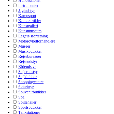
Hundesaloner
Instrumenter
Jagtudstyr
Kampsport
Kontorartikler
Kunstgalleri
Kunstmuseum
Legetøjsforretning
Motorcykelforhandlere
Museer
Musikbutikker
Rejsebureauer
Rejseudstyr
Rideudstyr
Sejlerudstyr
Sejlklubber
Shoppingcentre
Skiudstyr
Souvenirbutikker
Spa
Spillehaller
Sportsbutikker
Tankstationer