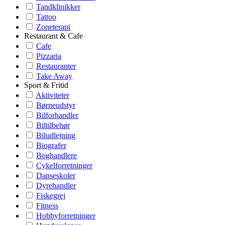
Tandklinikker
Tattoo
Zoneterapi
Restaurant & Cafe
Cafe
Pizzaria
Restauranter
Take Away
Sport & Fritid
Aktiviteter
Børneudstyr
Bilforhandler
Biltilbehør
Biludlejning
Biografer
Boghandlere
Cykelforretninger
Danseskoler
Dyrehandler
Fiskegrej
Fitness
Hobbyforretninger