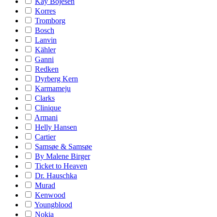
Kay Bojesen
Korres
Tromborg
Bosch
Lanvin
Kähler
Ganni
Redken
Dyrberg Kern
Karmameju
Clarks
Clinique
Armani
Helly Hansen
Cartier
Samsøe & Samsøe
By Malene Birger
Ticket to Heaven
Dr. Hauschka
Murad
Kenwood
Youngblood
Nokia