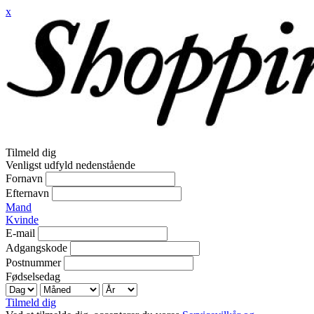
x
Tilmeld dig
Venligst udfyld nedenstående
Fornavn
Efternavn
Mand
Kvinde
E-mail
Adgangskode
Postnummer
Fødselsedag
Tilmeld dig