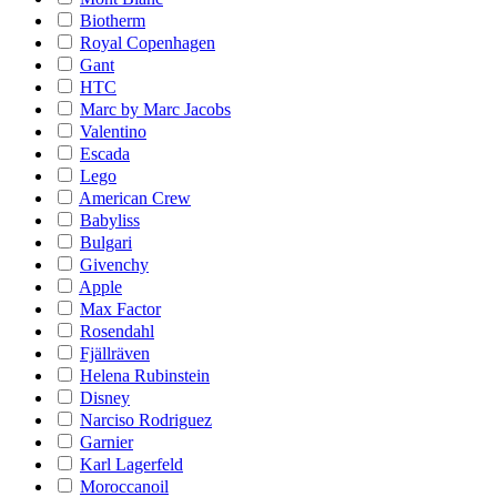
Biotherm
Royal Copenhagen
Gant
HTC
Marc by Marc Jacobs
Valentino
Escada
Lego
American Crew
Babyliss
Bulgari
Givenchy
Apple
Max Factor
Rosendahl
Fjällräven
Helena Rubinstein
Disney
Narciso Rodriguez
Garnier
Karl Lagerfeld
Moroccanoil