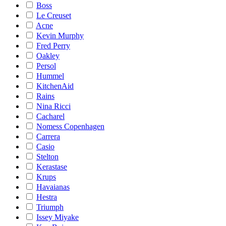
Boss
Le Creuset
Acne
Kevin Murphy
Fred Perry
Oakley
Persol
Hummel
KitchenAid
Rains
Nina Ricci
Cacharel
Nomess Copenhagen
Carrera
Casio
Stelton
Kerastase
Krups
Havaianas
Hestra
Triumph
Issey Miyake