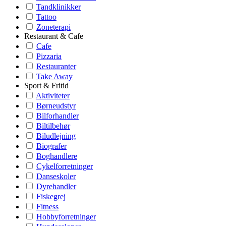
Tandklinikker
Tattoo
Zoneterapi
Restaurant & Cafe
Cafe
Pizzaria
Restauranter
Take Away
Sport & Fritid
Aktiviteter
Børneudstyr
Bilforhandler
Biltilbehør
Biludlejning
Biografer
Boghandlere
Cykelforretninger
Danseskoler
Dyrehandler
Fiskegrej
Fitness
Hobbyforretninger