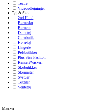
Teatre
Videoudlejninger
Tøj & Sko
2nd Hand
Børnesko
Børnetøj
Dametøj
Garnbutik
Herretøj
Lingerie
Pelsbutikker
Plus Size Fashion
Renseri/Vaskeri
Skobutikker
Skomager
Systuer
Textiler
Ventetøj
Mærker
-