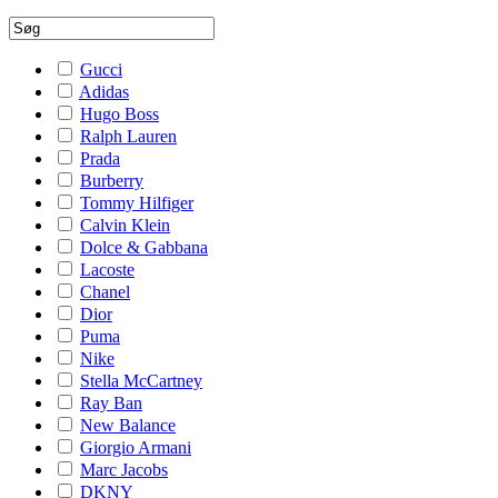
Gucci
Adidas
Hugo Boss
Ralph Lauren
Prada
Burberry
Tommy Hilfiger
Calvin Klein
Dolce & Gabbana
Lacoste
Chanel
Dior
Puma
Nike
Stella McCartney
Ray Ban
New Balance
Giorgio Armani
Marc Jacobs
DKNY