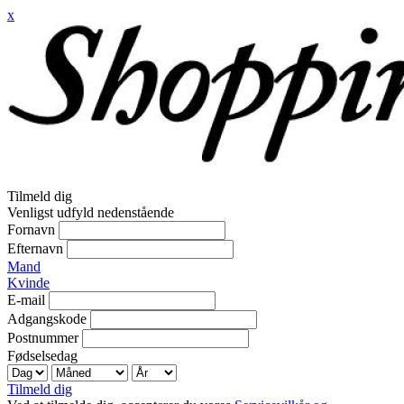
x
Tilmeld dig
Venligst udfyld nedenstående
Fornavn
Efternavn
Mand
Kvinde
E-mail
Adgangskode
Postnummer
Fødselsedag
Tilmeld dig