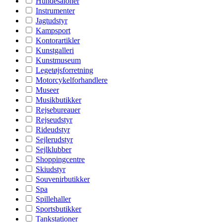
Hundesaloner
Instrumenter
Jagtudstyr
Kampsport
Kontorartikler
Kunstgalleri
Kunstmuseum
Legetøjsforretning
Motorcykelforhandlere
Museer
Musikbutikker
Rejsebureauer
Rejseudstyr
Rideudstyr
Sejlerudstyr
Sejlklubber
Shoppingcentre
Skiudstyr
Souvenirbutikker
Spa
Spillehaller
Sportsbutikker
Tankstationer