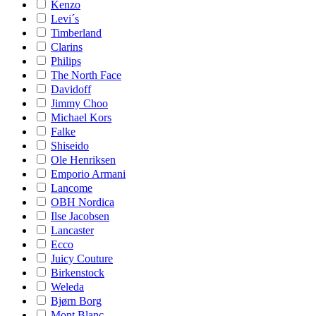
Kenzo
Levi´s
Timberland
Clarins
Philips
The North Face
Davidoff
Jimmy Choo
Michael Kors
Falke
Shiseido
Ole Henriksen
Emporio Armani
Lancome
OBH Nordica
Ilse Jacobsen
Lancaster
Ecco
Juicy Couture
Birkenstock
Weleda
Bjørn Borg
Mont Blanc