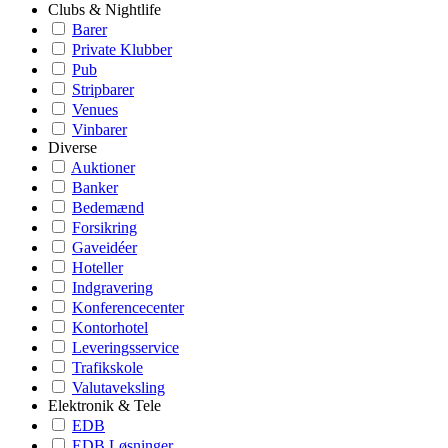
Clubs & Nightlife
Barer
Private Klubber
Pub
Stripbarer
Venues
Vinbarer
Diverse
Auktioner
Banker
Bedemænd
Forsikring
Gaveidéer
Hoteller
Indgravering
Konferencecenter
Kontorhotel
Leveringsservice
Trafikskole
Valutaveksling
Elektronik & Tele
EDB
EDB Løsninger