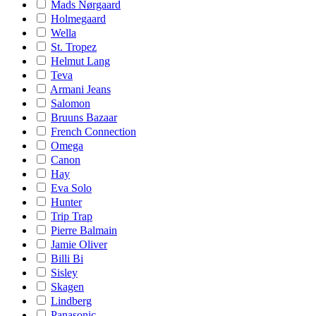
Mads Nørgaard
Holmegaard
Wella
St. Tropez
Helmut Lang
Teva
Armani Jeans
Salomon
Bruuns Bazaar
French Connection
Omega
Canon
Hay
Eva Solo
Hunter
Trip Trap
Pierre Balmain
Jamie Oliver
Billi Bi
Sisley
Skagen
Lindberg
Panasonic