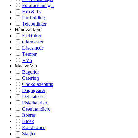
Fotoforretninger
Hifi & Tv
Husholding
Telebutikker
Håndværkere
Elektriker
Glarmester
Låsesmede
Tømrer
VVS
Mad & Vin
Bagerier
Catering
Chokoladebutik
Dagligvarer
Delikatesser
Fiskehandler
Grønthandlere
Isbarer
Kiosk
Konditorier
Slagter