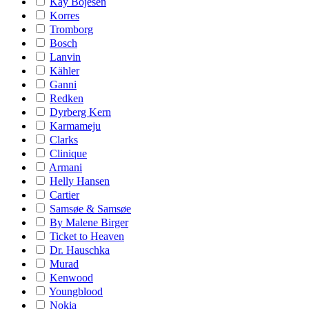
Kay Bojesen
Korres
Tromborg
Bosch
Lanvin
Kähler
Ganni
Redken
Dyrberg Kern
Karmameju
Clarks
Clinique
Armani
Helly Hansen
Cartier
Samsøe & Samsøe
By Malene Birger
Ticket to Heaven
Dr. Hauschka
Murad
Kenwood
Youngblood
Nokia