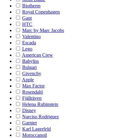
Biotherm
Royal Copenhagen
Gant
HTC
Marc by Marc Jacobs
Valentino
Escada
Lego
American Crew
Babyliss
Bulgari
Givenchy
Apple
Max Factor
Rosendahl
Fjällräven
Helena Rubinstein
Disney
Narciso Rodriguez
Garnier
Karl Lagerfeld
Moroccanoil