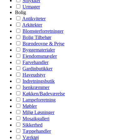
Smykker
Urmager
Bolig
Antikviteter
Arkitekter
Blomsterforretninger
Bolig Tilbehør
Brændeovne & Pejse
Byggematerialer
Ejendomsmægler
Farvehandler
Gardinbutikker
Haveudstyr
Indretningsbutik
Isenkræmmer
Køkken/Badeværelse
Lampeforretning
Møbler
Miljø Løsninger
Mosaikgalleri
Sikkerhed
Tæppehandler
Værktøj