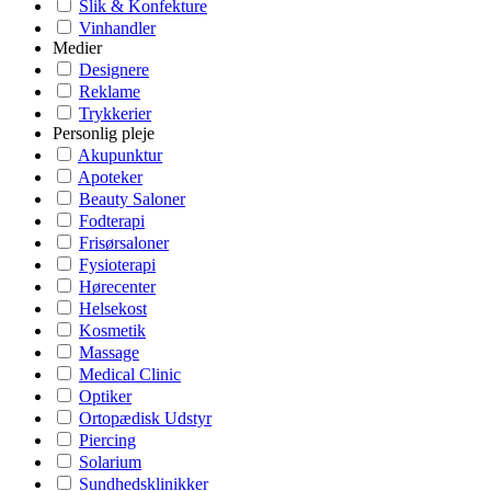
Slik & Konfekture
Vinhandler
Medier
Designere
Reklame
Trykkerier
Personlig pleje
Akupunktur
Apoteker
Beauty Saloner
Fodterapi
Frisørsaloner
Fysioterapi
Hørecenter
Helsekost
Kosmetik
Massage
Medical Clinic
Optiker
Ortopædisk Udstyr
Piercing
Solarium
Sundhedsklinikker