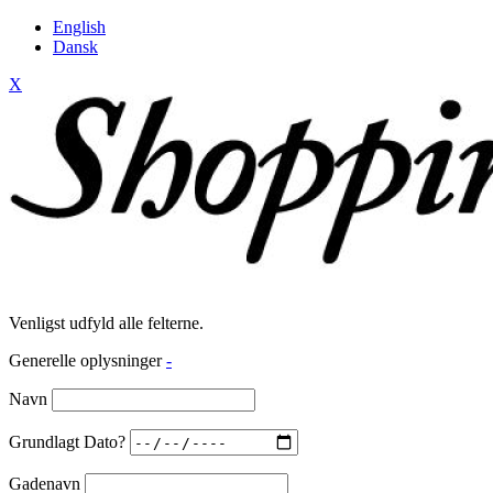
English
Dansk
X
Venligst udfyld alle felterne.
Generelle oplysninger
-
Navn
Grundlagt Dato?
Gadenavn