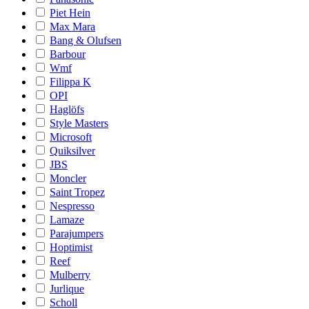
Piet Hein
Max Mara
Bang & Olufsen
Barbour
Wmf
Filippa K
OPI
Haglöfs
Style Masters
Microsoft
Quiksilver
JBS
Moncler
Saint Tropez
Nespresso
Lamaze
Parajumpers
Hoptimist
Reef
Mulberry
Jurlique
Scholl