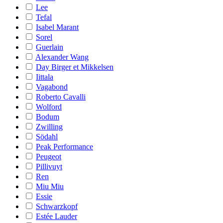
Lee
Tefal
Isabel Marant
Sorel
Guerlain
Alexander Wang
Day Birger et Mikkelsen
Iittala
Vagabond
Roberto Cavalli
Wolford
Bodum
Zwilling
Södahl
Peak Performance
Peugeot
Pillivuyt
Ren
Miu Miu
Essie
Schwarzkopf
Estée Lauder