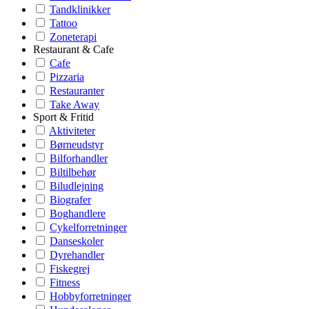
Tandklinikker
Tattoo
Zoneterapi
Restaurant & Cafe
Cafe
Pizzaria
Restauranter
Take Away
Sport & Fritid
Aktiviteter
Børneudstyr
Bilforhandler
Biltilbehør
Biludlejning
Biografer
Boghandlere
Cykelforretninger
Danseskoler
Dyrehandler
Fiskegrej
Fitness
Hobbyforretninger