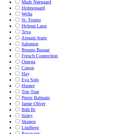
Mads Nørgaard
Holmegaard
Wella
St. Tropez
Helmut Lang
Teva
Armani Jeans
Salomon
Bruuns Bazaar
French Connection
Omega
Canon
Hay
Eva Solo
Hunter
Trip Trap
Pierre Balmain
Jamie Oliver
Billi Bi
Sisley
Skagen
Lindberg
Panasonic