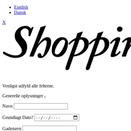
English
Dansk
X
Venligst udfyld alle felterne.
Generelle oplysninger
-
Navn
Grundlagt Dato?
Gadenavn