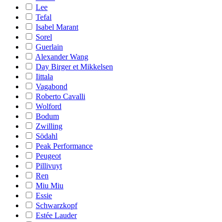
Lee
Tefal
Isabel Marant
Sorel
Guerlain
Alexander Wang
Day Birger et Mikkelsen
Iittala
Vagabond
Roberto Cavalli
Wolford
Bodum
Zwilling
Södahl
Peak Performance
Peugeot
Pillivuyt
Ren
Miu Miu
Essie
Schwarzkopf
Estée Lauder