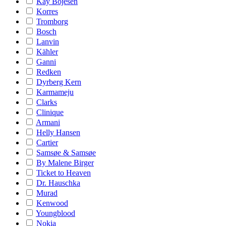
Kay Bojesen
Korres
Tromborg
Bosch
Lanvin
Kähler
Ganni
Redken
Dyrberg Kern
Karmameju
Clarks
Clinique
Armani
Helly Hansen
Cartier
Samsøe & Samsøe
By Malene Birger
Ticket to Heaven
Dr. Hauschka
Murad
Kenwood
Youngblood
Nokia