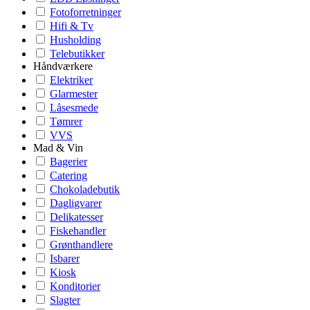
Fotoforretninger
Hifi & Tv
Husholding
Telebutikker
Håndværkere
Elektriker
Glarmester
Låsesmede
Tømrer
VVS
Mad & Vin
Bagerier
Catering
Chokoladebutik
Dagligvarer
Delikatesser
Fiskehandler
Grønthandlere
Isbarer
Kiosk
Konditorier
Slagter