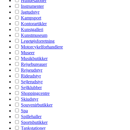
Hundesaloner
Instrumenter
Jagtudstyr
Kampsport
Kontorartikler
Kunstgalleri
Kunstmuseum
Legetøjsforretning
Motorcykelforhandlere
Museer
Musikbutikker
Rejsebureauer
Rejseudstyr
Rideudstyr
Sejlerudstyr
Sejlklubber
Shoppingcentre
Skiudstyr
Souvenirbutikker
Spa
Spillehaller
Sportsbutikker
Tankstationer