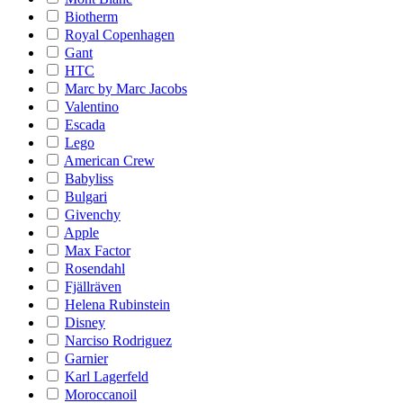
Biotherm
Royal Copenhagen
Gant
HTC
Marc by Marc Jacobs
Valentino
Escada
Lego
American Crew
Babyliss
Bulgari
Givenchy
Apple
Max Factor
Rosendahl
Fjällräven
Helena Rubinstein
Disney
Narciso Rodriguez
Garnier
Karl Lagerfeld
Moroccanoil