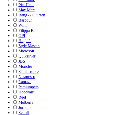
Piet Hein
Max Mara
Bang & Olufsen
Barbour
Wmf
Filippa K
OPI
Haglöfs
Style Masters
Microsoft
Quiksilver
JBS
Moncler
Saint Tropez
Nespresso
Lamaze
Parajumpers
Hoptimist
Reef
Mulberry
Jurlique
Scholl