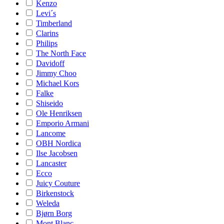
Kenzo
Levi´s
Timberland
Clarins
Philips
The North Face
Davidoff
Jimmy Choo
Michael Kors
Falke
Shiseido
Ole Henriksen
Emporio Armani
Lancome
OBH Nordica
Ilse Jacobsen
Lancaster
Ecco
Juicy Couture
Birkenstock
Weleda
Bjørn Borg
Mont Blanc