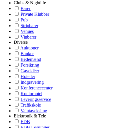
Clubs & Nightlife
Barer
Private Klubber
Pub
Stripbarer
Venues
Vinbarer
Diverse
Auktioner
Banker
Bedemænd
Forsikring
Gaveidéer
Hoteller
Indgravering
Konferencecenter
Kontorhotel
Leveringsservice
Trafikskole
Valutaveksling
Elektronik & Tele
EDB
EDB Løsninger