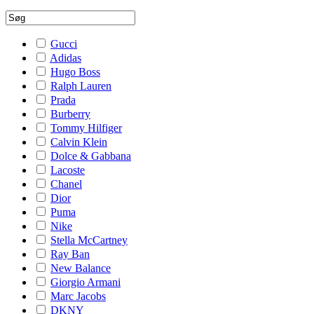
Gucci
Adidas
Hugo Boss
Ralph Lauren
Prada
Burberry
Tommy Hilfiger
Calvin Klein
Dolce & Gabbana
Lacoste
Chanel
Dior
Puma
Nike
Stella McCartney
Ray Ban
New Balance
Giorgio Armani
Marc Jacobs
DKNY