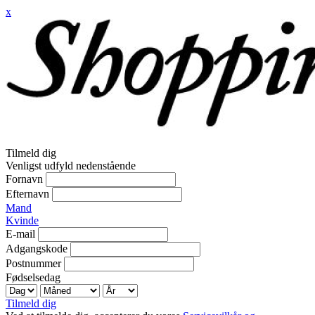
x
Tilmeld dig
Venligst udfyld nedenstående
Fornavn
Efternavn
Mand
Kvinde
E-mail
Adgangskode
Postnummer
Fødselsedag
Tilmeld dig