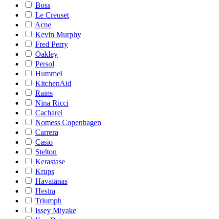
Boss
Le Creuset
Acne
Kevin Murphy
Fred Perry
Oakley
Persol
Hummel
KitchenAid
Rains
Nina Ricci
Cacharel
Nomess Copenhagen
Carrera
Casio
Stelton
Kerastase
Krups
Havaianas
Hestra
Triumph
Issey Miyake