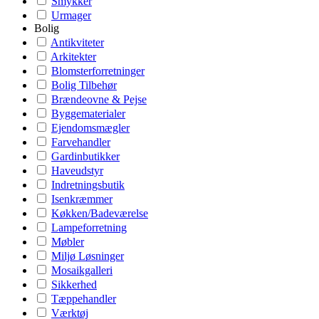
Smykker
Urmager
Bolig
Antikviteter
Arkitekter
Blomsterforretninger
Bolig Tilbehør
Brændeovne & Pejse
Byggematerialer
Ejendomsmægler
Farvehandler
Gardinbutikker
Haveudstyr
Indretningsbutik
Isenkræmmer
Køkken/Badeværelse
Lampeforretning
Møbler
Miljø Løsninger
Mosaikgalleri
Sikkerhed
Tæppehandler
Værktøj