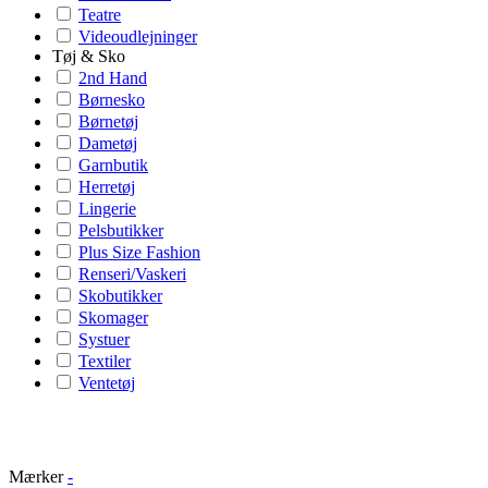
Teatre
Videoudlejninger
Tøj & Sko
2nd Hand
Børnesko
Børnetøj
Dametøj
Garnbutik
Herretøj
Lingerie
Pelsbutikker
Plus Size Fashion
Renseri/Vaskeri
Skobutikker
Skomager
Systuer
Textiler
Ventetøj
Mærker
-