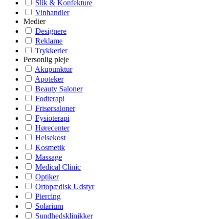
Slik & Konfekture
Vinhandler
Medier
Designere
Reklame
Trykkerier
Personlig pleje
Akupunktur
Apoteker
Beauty Saloner
Fodterapi
Frisørsaloner
Fysioterapi
Hørecenter
Helsekost
Kosmetik
Massage
Medical Clinic
Optiker
Ortopædisk Udstyr
Piercing
Solarium
Sundhedsklinikker