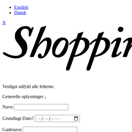
English
Dansk
X
Venligst udfyld alle felterne.
Generelle oplysninger
-
Navn
Grundlagt Dato?
Gadenavn