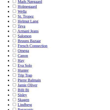
Mads Nørgaard
Holmegaard
Wella
St. Tropez
Helmut Lang
Teva
Armani Jeans
Salomon
Bruuns Bazaar
French Connection
Omega
Canon
Hay
Eva Solo
Hunter
Trip Trap
Pierre Balmain
Jamie Oliver
Billi Bi
Sisley
Skagen
Lindberg
Panasonic