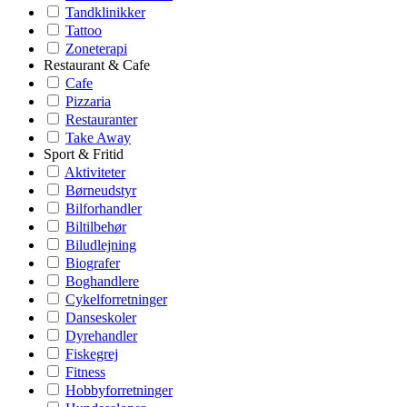
Tandklinikker
Tattoo
Zoneterapi
Restaurant & Cafe
Cafe
Pizzaria
Restauranter
Take Away
Sport & Fritid
Aktiviteter
Børneudstyr
Bilforhandler
Biltilbehør
Biludlejning
Biografer
Boghandlere
Cykelforretninger
Danseskoler
Dyrehandler
Fiskegrej
Fitness
Hobbyforretninger