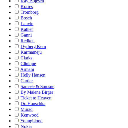
Kay Bojesen
Korres
Tromborg
Bosch
Lanvin
Kähler
Ganni
Redken
Dyrberg Kern
Karmameju
Clarks
Clinique
Armani
Helly Hansen
Cartier
Samsøe & Samsøe
By Malene Birger
Ticket to Heaven
Dr. Hauschka
Murad
Kenwood
Youngblood
Nokia