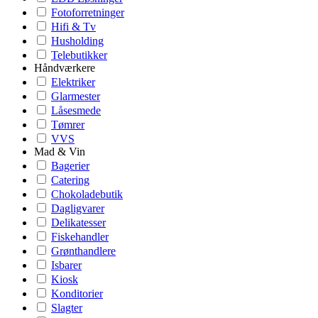
Fotoforretninger
Hifi & Tv
Husholding
Telebutikker
Håndværkere
Elektriker
Glarmester
Låsesmede
Tømrer
VVS
Mad & Vin
Bagerier
Catering
Chokoladebutik
Dagligvarer
Delikatesser
Fiskehandler
Grønthandlere
Isbarer
Kiosk
Konditorier
Slagter