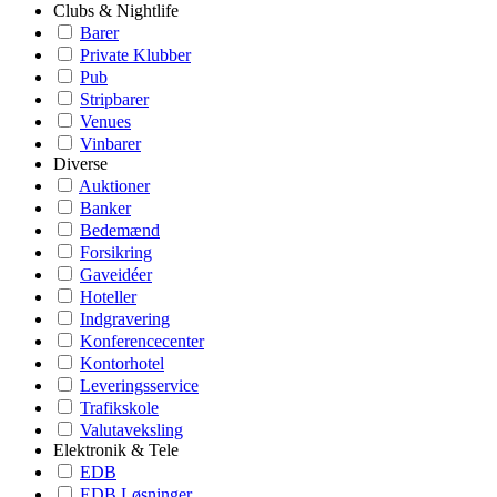
Clubs & Nightlife
Barer
Private Klubber
Pub
Stripbarer
Venues
Vinbarer
Diverse
Auktioner
Banker
Bedemænd
Forsikring
Gaveidéer
Hoteller
Indgravering
Konferencecenter
Kontorhotel
Leveringsservice
Trafikskole
Valutaveksling
Elektronik & Tele
EDB
EDB Løsninger