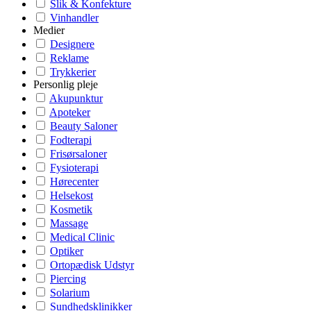
Slik & Konfekture
Vinhandler
Medier
Designere
Reklame
Trykkerier
Personlig pleje
Akupunktur
Apoteker
Beauty Saloner
Fodterapi
Frisørsaloner
Fysioterapi
Hørecenter
Helsekost
Kosmetik
Massage
Medical Clinic
Optiker
Ortopædisk Udstyr
Piercing
Solarium
Sundhedsklinikker