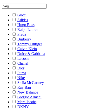
Gucci
Adidas
Hugo Boss
Ralph Lauren
Prada
Burberry
Tommy Hilfiger
Calvin Klein
Dolce & Gabbana
Lacoste
Chanel
Dior
Puma
Nike
Stella McCartney
Ray Ban
New Balance
Giorgio Armani
Marc Jacobs
DKNY