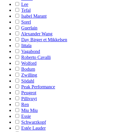
Lee
Tefal
Isabel Marant
Sorel
Guerlain
Alexander Wang
Day Birger et Mikkelsen
Iittala
Vagabond
Roberto Cavalli
Wolford
Bodum
Zwilling
Södahl
Peak Performance
Peugeot
Pillivuyt
Ren
Miu Miu
Essie
Schwarzkopf
Estée Lauder