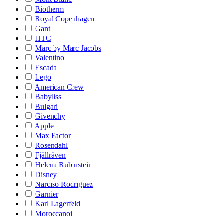
Biotherm
Royal Copenhagen
Gant
HTC
Marc by Marc Jacobs
Valentino
Escada
Lego
American Crew
Babyliss
Bulgari
Givenchy
Apple
Max Factor
Rosendahl
Fjällräven
Helena Rubinstein
Disney
Narciso Rodriguez
Garnier
Karl Lagerfeld
Moroccanoil