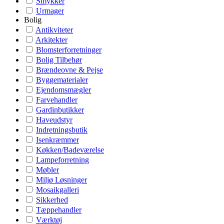
Smykker
Urmager
Bolig
Antikviteter
Arkitekter
Blomsterforretninger
Bolig Tilbehør
Brændeovne & Pejse
Byggematerialer
Ejendomsmægler
Farvehandler
Gardinbutikker
Haveudstyr
Indretningsbutik
Isenkræmmer
Køkken/Badeværelse
Lampeforretning
Møbler
Miljø Løsninger
Mosaikgalleri
Sikkerhed
Tæppehandler
Værktøj