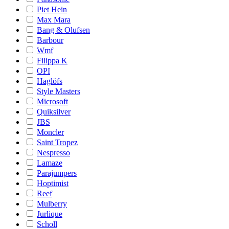
Piet Hein
Max Mara
Bang & Olufsen
Barbour
Wmf
Filippa K
OPI
Haglöfs
Style Masters
Microsoft
Quiksilver
JBS
Moncler
Saint Tropez
Nespresso
Lamaze
Parajumpers
Hoptimist
Reef
Mulberry
Jurlique
Scholl