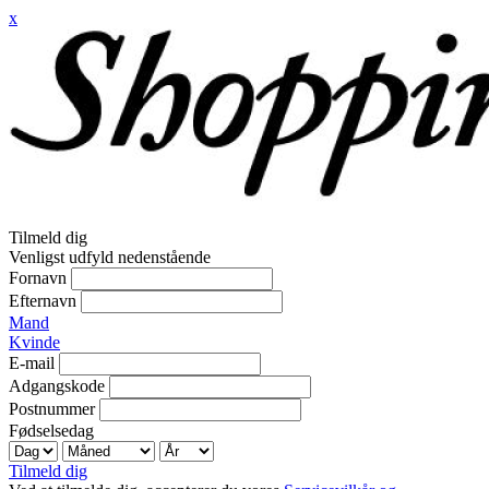
x
Tilmeld dig
Venligst udfyld nedenstående
Fornavn
Efternavn
Mand
Kvinde
E-mail
Adgangskode
Postnummer
Fødselsedag
Tilmeld dig