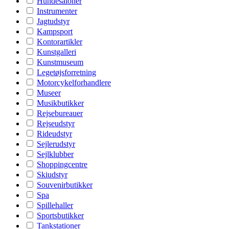
Hundesaloner
Instrumenter
Jagtudstyr
Kampsport
Kontorartikler
Kunstgalleri
Kunstmuseum
Legetøjsforretning
Motorcykelforhandlere
Museer
Musikbutikker
Rejsebureauer
Rejseudstyr
Rideudstyr
Sejlerudstyr
Sejlklubber
Shoppingcentre
Skiudstyr
Souvenirbutikker
Spa
Spillehaller
Sportsbutikker
Tankstationer