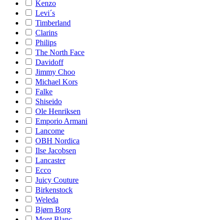
Kenzo
Levi´s
Timberland
Clarins
Philips
The North Face
Davidoff
Jimmy Choo
Michael Kors
Falke
Shiseido
Ole Henriksen
Emporio Armani
Lancome
OBH Nordica
Ilse Jacobsen
Lancaster
Ecco
Juicy Couture
Birkenstock
Weleda
Bjørn Borg
Mont Blanc