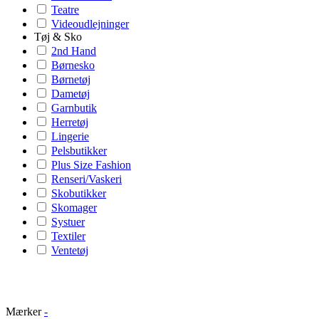
Teatre
Videoudlejninger
Tøj & Sko
2nd Hand
Børnesko
Børnetøj
Dametøj
Garnbutik
Herretøj
Lingerie
Pelsbutikker
Plus Size Fashion
Renseri/Vaskeri
Skobutikker
Skomager
Systuer
Textiler
Ventetøj
Mærker
-