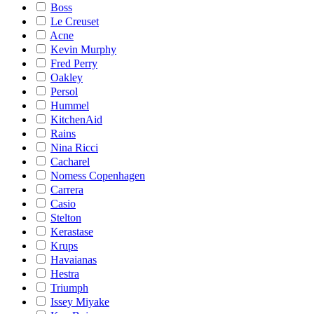
Boss
Le Creuset
Acne
Kevin Murphy
Fred Perry
Oakley
Persol
Hummel
KitchenAid
Rains
Nina Ricci
Cacharel
Nomess Copenhagen
Carrera
Casio
Stelton
Kerastase
Krups
Havaianas
Hestra
Triumph
Issey Miyake