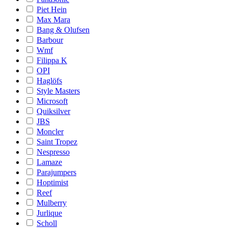
Piet Hein
Max Mara
Bang & Olufsen
Barbour
Wmf
Filippa K
OPI
Haglöfs
Style Masters
Microsoft
Quiksilver
JBS
Moncler
Saint Tropez
Nespresso
Lamaze
Parajumpers
Hoptimist
Reef
Mulberry
Jurlique
Scholl