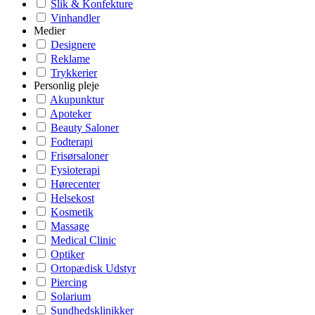
Slik & Konfekture
Vinhandler
Medier
Designere
Reklame
Trykkerier
Personlig pleje
Akupunktur
Apoteker
Beauty Saloner
Fodterapi
Frisørsaloner
Fysioterapi
Hørecenter
Helsekost
Kosmetik
Massage
Medical Clinic
Optiker
Ortopædisk Udstyr
Piercing
Solarium
Sundhedsklinikker