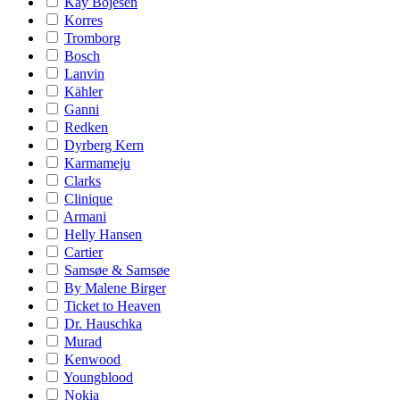
Kay Bojesen
Korres
Tromborg
Bosch
Lanvin
Kähler
Ganni
Redken
Dyrberg Kern
Karmameju
Clarks
Clinique
Armani
Helly Hansen
Cartier
Samsøe & Samsøe
By Malene Birger
Ticket to Heaven
Dr. Hauschka
Murad
Kenwood
Youngblood
Nokia