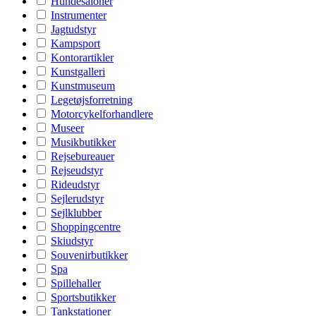
Hundesaloner
Instrumenter
Jagtudstyr
Kampsport
Kontorartikler
Kunstgalleri
Kunstmuseum
Legetøjsforretning
Motorcykelforhandlere
Museer
Musikbutikker
Rejsebureauer
Rejseudstyr
Rideudstyr
Sejlerudstyr
Sejlklubber
Shoppingcentre
Skiudstyr
Souvenirbutikker
Spa
Spillehaller
Sportsbutikker
Tankstationer