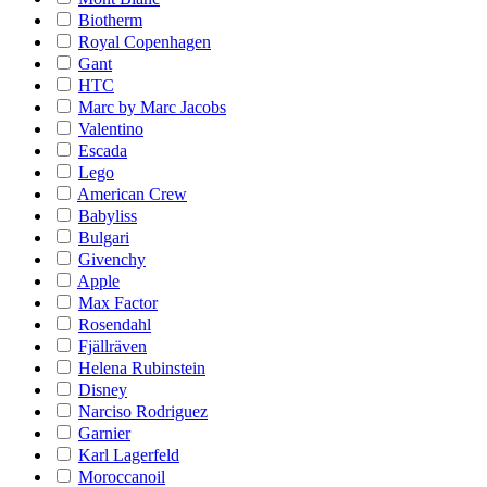
Biotherm
Royal Copenhagen
Gant
HTC
Marc by Marc Jacobs
Valentino
Escada
Lego
American Crew
Babyliss
Bulgari
Givenchy
Apple
Max Factor
Rosendahl
Fjällräven
Helena Rubinstein
Disney
Narciso Rodriguez
Garnier
Karl Lagerfeld
Moroccanoil