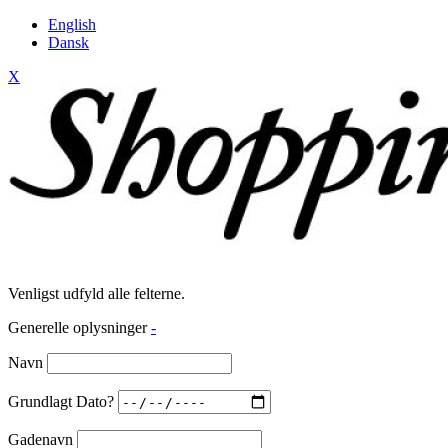
English
Dansk
X
Venligst udfyld alle felterne.
Generelle oplysninger
-
Navn
Grundlagt Dato?
Gadenavn