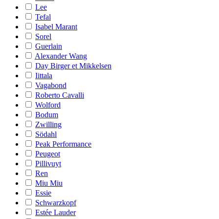
Lee
Tefal
Isabel Marant
Sorel
Guerlain
Alexander Wang
Day Birger et Mikkelsen
Iittala
Vagabond
Roberto Cavalli
Wolford
Bodum
Zwilling
Södahl
Peak Performance
Peugeot
Pillivuyt
Ren
Miu Miu
Essie
Schwarzkopf
Estée Lauder