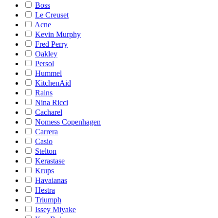
Boss
Le Creuset
Acne
Kevin Murphy
Fred Perry
Oakley
Persol
Hummel
KitchenAid
Rains
Nina Ricci
Cacharel
Nomess Copenhagen
Carrera
Casio
Stelton
Kerastase
Krups
Havaianas
Hestra
Triumph
Issey Miyake