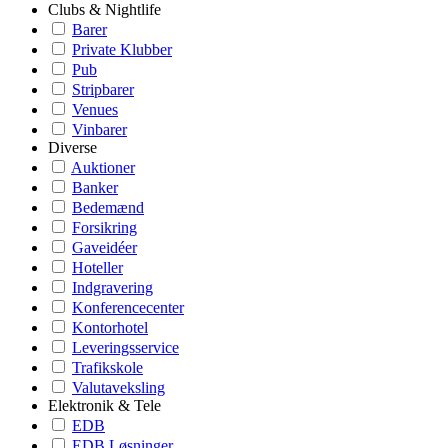
Clubs & Nightlife
Barer
Private Klubber
Pub
Stripbarer
Venues
Vinbarer
Diverse
Auktioner
Banker
Bedemænd
Forsikring
Gaveidéer
Hoteller
Indgravering
Konferencecenter
Kontorhotel
Leveringsservice
Trafikskole
Valutaveksling
Elektronik & Tele
EDB
EDB Løsninger