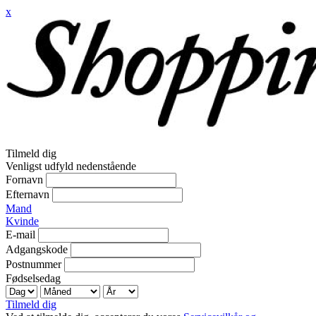
x
Tilmeld dig
Venligst udfyld nedenstående
Fornavn
Efternavn
Mand
Kvinde
E-mail
Adgangskode
Postnummer
Fødselsedag
Tilmeld dig