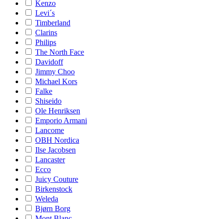
Kenzo
Levi´s
Timberland
Clarins
Philips
The North Face
Davidoff
Jimmy Choo
Michael Kors
Falke
Shiseido
Ole Henriksen
Emporio Armani
Lancome
OBH Nordica
Ilse Jacobsen
Lancaster
Ecco
Juicy Couture
Birkenstock
Weleda
Bjørn Borg
Mont Blanc