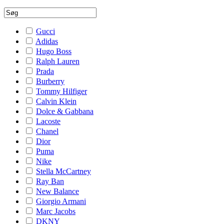
Gucci
Adidas
Hugo Boss
Ralph Lauren
Prada
Burberry
Tommy Hilfiger
Calvin Klein
Dolce & Gabbana
Lacoste
Chanel
Dior
Puma
Nike
Stella McCartney
Ray Ban
New Balance
Giorgio Armani
Marc Jacobs
DKNY