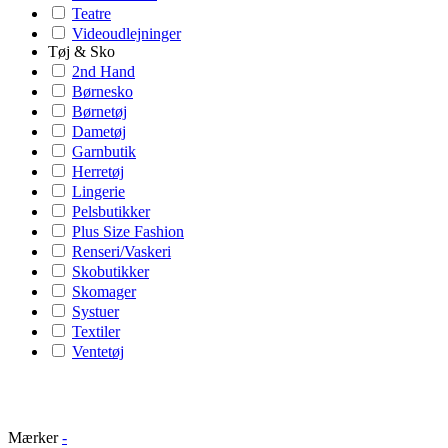
Teatre
Videoudlejninger
Tøj & Sko
2nd Hand
Børnesko
Børnetøj
Dametøj
Garnbutik
Herretøj
Lingerie
Pelsbutikker
Plus Size Fashion
Renseri/Vaskeri
Skobutikker
Skomager
Systuer
Textiler
Ventetøj
Mærker
-