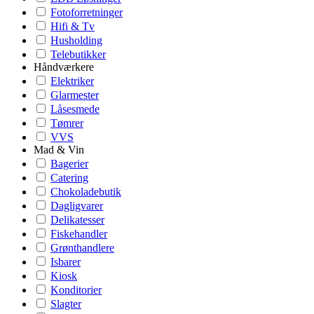
Fotoforretninger
Hifi & Tv
Husholding
Telebutikker
Håndværkere
Elektriker
Glarmester
Låsesmede
Tømrer
VVS
Mad & Vin
Bagerier
Catering
Chokoladebutik
Dagligvarer
Delikatesser
Fiskehandler
Grønthandlere
Isbarer
Kiosk
Konditorier
Slagter