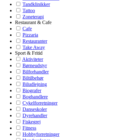
Tandklinikker
Tattoo
Zoneterapi
Restaurant & Cafe
Cafe
Pizzaria
Restauranter
Take Away
Sport & Fritid
Aktiviteter
Børneudstyr
Bilforhandler
Biltilbehør
Biludlejning
Biografer
Boghandlere
Cykelforretninger
Danseskoler
Dyrehandler
Fiskegrej
Fitness
Hobbyforretninger