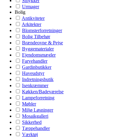
Smykker
Urmager
Bolig
Antikviteter
Arkitekter
Blomsterforretninger
Bolig Tilbehør
Brændeovne & Pejse
Byggematerialer
Ejendomsmægler
Farvehandler
Gardinbutikker
Haveudstyr
Indretningsbutik
Isenkræmmer
Køkken/Badeværelse
Lampeforretning
Møbler
Miljø Løsninger
Mosaikgalleri
Sikkerhed
Tæppehandler
Værktøj