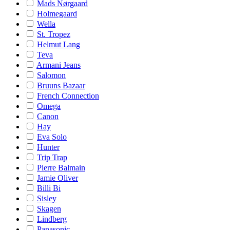
Mads Nørgaard
Holmegaard
Wella
St. Tropez
Helmut Lang
Teva
Armani Jeans
Salomon
Bruuns Bazaar
French Connection
Omega
Canon
Hay
Eva Solo
Hunter
Trip Trap
Pierre Balmain
Jamie Oliver
Billi Bi
Sisley
Skagen
Lindberg
Panasonic